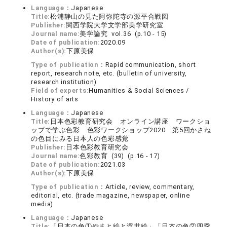
Language：
Japanese
Title:
松浦静山の見た阿弥陀寺の源平合戦図
Publisher:
関西学院大学文学部美学研究室
Journal name:
美学論究 vol.36 (p.10 - 15)
Date of publication:
2020.09
Author(s):
下原美保
Type of publication：
Rapid communication, short
report, research note, etc. (bulletin of university,
research institution)
Field of experts:
Humanities & Social Sciences /
History of arts
Language：
Japanese
Title:
日本色彩教育研究会 オンライン講座 ワークショ
ップで学ぶ色彩 色彩ワークショップ2020 第5回かさね
の色目にみる日本人の色彩感覚
Publisher:
日本色彩教育研究会
Journal name:
色彩教育 (39) (p.16 - 17)
Date of publication:
2021.03
Author(s):
下原美保
Type of publication：
Article, review, commentary,
editorial, etc. (trade magazine, newspaper, online
media)
Language：
Japanese
Title:
「日本の色①やまと絵と浮世絵」「日本の色②四季