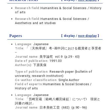
Research field:
Humanities & Social Sciences / History
of arts
Research field:
Humanities & Social Sciences /
Aesthetics and art studies
Papers
【 display /
non-display
】
Language:
Japanese
Title:
「〔天狗草紙〕考−画中詞における鑑賞者と享受者
−
Journal name:
美学論究 vol.9 (p.29 - 43)
Date of publication:
1991.03
Author(s):
下原美保
Type of publication:
Research paper (bulletin of
university, research institution)
Co-author classification:
Single Author
Field of experts:
Humanities & Social Sciences /
History of arts
Language:
Japanese
Title:
「筥崎宮蔵〔箱崎八幡宮縁起〕についてI 現状と
詞書の検討」
Journal name:
日本美術工芸 (682) (p.90 - 96)