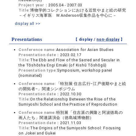
Project year：
2005.04 - 2007.03
Title:
博物学的コレクションにおける近世やまと絵の研究
－イギリス海軍医 W.Anderson収集作品を中心に－
display all >>
Presentations
【 display /
non-display
】
Conference name:
Association for Asian Studies
Presentation date：
2023.02.17
Title:
The Ebb and Flow of the Sacred and Secular in
the Tōshōsha Engi Emaki (of Kishū Tōshōgū)
Presentation type:
Symposium, workshop panel
(nominated)
Conference name:
「特別展 住吉広行−江戸後期やまと絵
の開拓者−」関連シンポジウム
Presentation date：
2022.10.30
Title:
On the Relationship Between the Rise of the
Sumiyoshi School and the Practice of Reproduction
Conference name:
特別展「住吉派の興隆と阿波徳島の
画人たち」関連講演会（徳島城博物館）
Presentation date：
2021.11.03
Title:
The Origins of the Sumiyoshi School: Focusing
on Jokei and Gukei