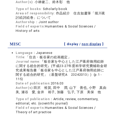
Author(s):
小林健二、鈴木彰 他
Type of books:
Scholarly book
Area of responsibility:
作品紹介 住吉如慶筆「堀川夜
討絵詞絵巻」について
Authorship：
Joint author
Field of experts:
Humanities & Social Sciences /
History of arts
MISC
【 display /
non-display
】
Language：
Japanese
Title:
「住吉・板谷家の絵画鑑定」
Journal name:
『板谷家を中心とした江戸幕府御用絵師
に関する総合的研究』(平成23-27年度科学研究費補助金研
究成果報告書「板谷家を中心とした江戸幕府御用絵師に
関する総合的研究」（基盤研究A 23242013）) (p.1 -
115)
Date of publication:
2016.03
Author(s):
田沢 裕賀, 田中 潤, 山下 善也, 小野 真由
美, 瀬谷 愛, 金井 裕子, 加藤 弘子, 下原 美保 他
Type of publication：
Article, review, commentary,
editorial, etc. (scientific journal)
Field of experts:
Humanities & Social Sciences /
Theory of art practice