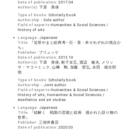
Date of publication:
2017.04
Author(s):
下原 美保
Type of books:
Scholarly book
Authorship：
Sole author
Field of experts:
Humanities & Social Sciences /
History of arts
Language:
Japanese
Title:
『近世やまと絵再考− 日・英・米それぞれの視点か
ら』
Publisher:
ブリュッケ
Date of publication:
2013.10
Author(s):
下原 美保, 彬子女王, 渡辺 敏夫, メリッ
サ・マコーミック, 山﨑 剛, 加藤 哲弘, 永田 雄次郎
他
Type of books:
Scholarly book
Authorship：
Joint author
Field of experts:
Humanities & Social Sciences /
History of arts, Humanities & Social Sciences /
Aesthetics and art studies
Language:
Japanese
Title:
『絵解く 戦国の芸能と絵画 描かれた語り物の
世界』
Publisher:
三弥井書店
Date of publication:
2020.03