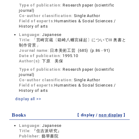
Type of publication:
Research paper (scientific
journal)
Co-author classification:
Single Author
Field of experts:
Humanities & Social Sciences /
History of arts
Language:
Japanese
Title:
「筥崎宮蔵〔箱崎八幡宮縁起〕についてIII 奥書と
制作背景」
Journal name:
日本美術工芸 (685) (p.86 - 91)
Date of publication:
1995.10
Author(s):
下原 美保
Type of publication:
Research paper (scientific
journal)
Co-author classification:
Single Author
Field of experts:
Humanities & Social Sciences /
History of arts
display all >>
Books
【 display /
non-display
】
Language:
Japanese
Title:
『住吉派研究』
Publisher:
藝華書院