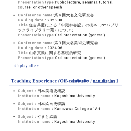
Presentation type:
Public lecture, seminar, tutorial,
course, or other speech
Conference name:
第４回大名文化研究会
Holding date：
2025.08
Title:
住吉具慶による「中殿御会記」の模本（NYパブリ
ックライブラリー蔵）について
Presentation type:
Oral presentation (general)
Conference name:
第３回大名美術史研究会
Holding date：
2024.06
Title:
山名貫義に関する基礎的研究
Presentation type:
Oral presentation (general)
display all >>
Teaching Experience (Off-campus)
【 display /
non-display
】
Subject：
日本美術史概説
Institution name：
Kagoshima University
Subject：
日本絵画史特講
Institution name：
Kanazawa College of Art
Subject：
やまと絵論
Institution name：
Kagoshima University