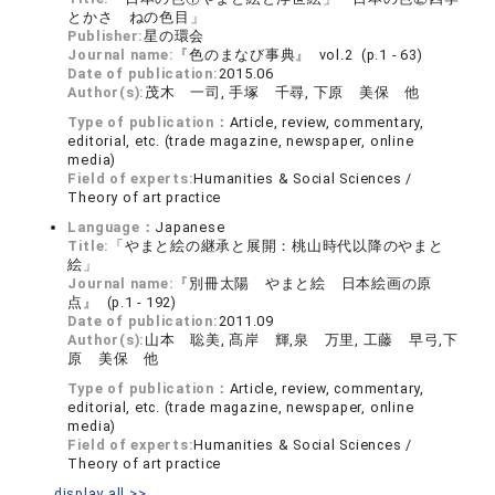
とかさ ねの色目」
Publisher:
星の環会
Journal name:
『色のまなび事典』 vol.2 (p.1 - 63)
Date of publication:
2015.06
Author(s):
茂木 一司, 手塚 千尋, 下原 美保 他
Type of publication：
Article, review, commentary,
editorial, etc. (trade magazine, newspaper, online
media)
Field of experts:
Humanities & Social Sciences /
Theory of art practice
Language：
Japanese
Title:
「やまと絵の継承と展開：桃山時代以降のやまと
絵」
Journal name:
『別冊太陽 やまと絵 日本絵画の原
点』 (p.1 - 192)
Date of publication:
2011.09
Author(s):
山本 聡美, 髙岸 輝,泉 万里, 工藤 早弓,下
原 美保 他
Type of publication：
Article, review, commentary,
editorial, etc. (trade magazine, newspaper, online
media)
Field of experts:
Humanities & Social Sciences /
Theory of art practice
display all >>