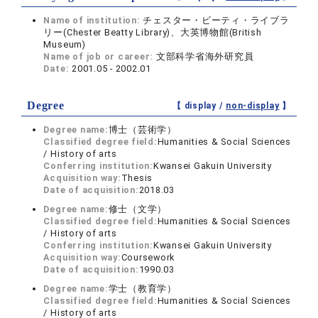
Name of institution:
チェスター・ビーティ・ライブラ
リー(Chester Beatty Library)、大英博物館(British
Museum)
Name of job or career:
文部科学省海外研究員
Date:
2001.05 - 2002.01
Degree
【 display /
non-display
】
Degree name:
博士（芸術学）
Classified degree field:
Humanities & Social Sciences
/ History of arts
Conferring institution:
Kwansei Gakuin University
Acquisition way:
Thesis
Date of acquisition:
2018.03
Degree name:
修士（文学）
Classified degree field:
Humanities & Social Sciences
/ History of arts
Conferring institution:
Kwansei Gakuin University
Acquisition way:
Coursework
Date of acquisition:
1990.03
Degree name:
学士（教育学）
Classified degree field:
Humanities & Social Sciences
/ History of arts