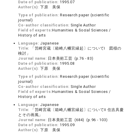
Date of publication:
1995.07
Author(s):
下原 美保
Type of publication:
Research paper (scientific
journal)
Co-author classification:
Single Author
Field of experts:
Humanities & Social Sciences /
History of arts
Language:
Japanese
Title:
「筥崎宮蔵〔箱崎八幡宮縁起〕についてI 図様の
検討」
Journal name:
日本美術工芸 (p.76 - 83)
Date of publication:
1995.08
Author(s):
下原 美保
Type of publication:
Research paper (scientific
journal)
Co-author classification:
Single Author
Field of experts:
Humanities & Social Sciences /
History of arts
Language:
Japanese
Title:
「筥崎宮蔵〔箱崎八幡宮縁起〕についてII 住吉具慶
とその画風」
Journal name:
日本美術工芸 (684) (p.96 - 103)
Date of publication:
1995.09
Author(s):
下原 美保