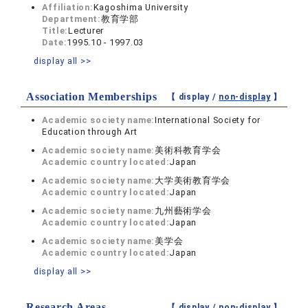
Affiliation:
Kagoshima University
Department:
教育学部
Title:
Lecturer
Date:
1995.10 - 1997.03
display all >>
Association Memberships
【 display /
non-display
】
Academic society name:
International Society for
Education through Art
Academic society name:
美術科教育学会
Academic country located:
Japan
Academic society name:
大学美術教育学会
Academic country located:
Japan
Academic society name:
九州藝術学会
Academic country located:
Japan
Academic society name:
美学会
Academic country located:
Japan
display all >>
Research Areas
【 display /
non-display
】