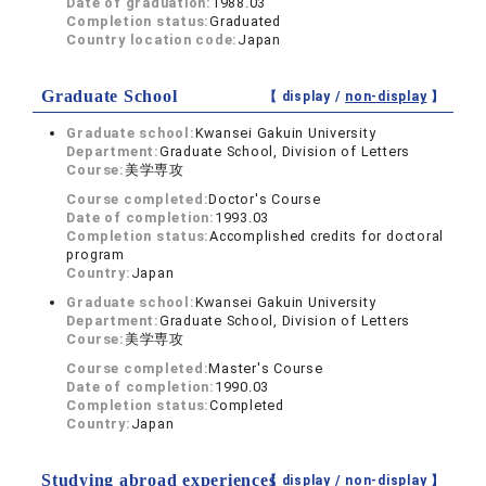
Date of graduation:
1988.03
Completion status:
Graduated
Country location code:
Japan
Graduate School
【 display /
non-display
】
Graduate school:
Kwansei Gakuin University
Department:
Graduate School, Division of Letters
Course:
美学専攻
Course completed:
Doctor's Course
Date of completion:
1993.03
Completion status:
Accomplished credits for doctoral
program
Country:
Japan
Graduate school:
Kwansei Gakuin University
Department:
Graduate School, Division of Letters
Course:
美学専攻
Course completed:
Master's Course
Date of completion:
1990.03
Completion status:
Completed
Country:
Japan
Studying abroad experiences
【 display /
non-display
】