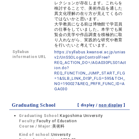
レクションが存在します。これらを
検討することで、美術作品を通した
異文化理解の在り方が見えてくるの
ではないかと思います。
大学教員になる前は博物館で学芸員
の仕事をしていました。本学でも展
覧会の見学や作品調査を積極的に取
り入れながら、実践的な研究や教育
を行いたいと考えています。
Syllabus
https://syllabus.kwansei.ac.jp/unias
information URL
v2/UnSSOLoginControlFree?
REQ_ACTION_DO=/AGA030PLS01Act
ion.do?
REQ_FUNCTION_JUMP_START_FLG
=1&SLB_LINK_DISP_FLG=595&TCH_
NO=190027&REQ_PRFR_FUNC_ID=A
GA030
Graduating School
【 display /
non-display
】
Graduating School:
Kagoshima University
Faculty:
Faculty of Education
Course / Major:
美術科
Kind of school:
University