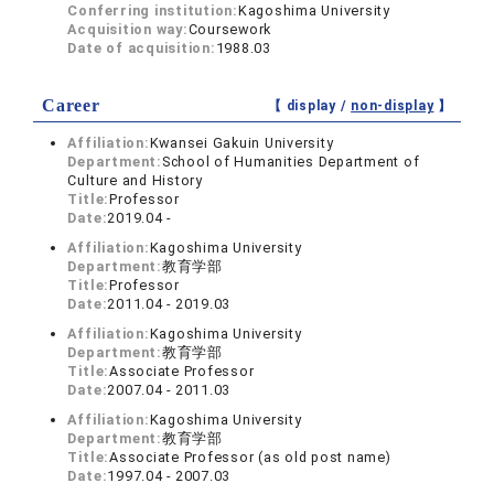
Conferring institution:
Kagoshima University
Acquisition way:
Coursework
Date of acquisition:
1988.03
Career
【 display /
non-display
】
Affiliation:
Kwansei Gakuin University
Department:
School of Humanities Department of
Culture and History
Title:
Professor
Date:
2019.04 -
Affiliation:
Kagoshima University
Department:
教育学部
Title:
Professor
Date:
2011.04 - 2019.03
Affiliation:
Kagoshima University
Department:
教育学部
Title:
Associate Professor
Date:
2007.04 - 2011.03
Affiliation:
Kagoshima University
Department:
教育学部
Title:
Associate Professor (as old post name)
Date:
1997.04 - 2007.03