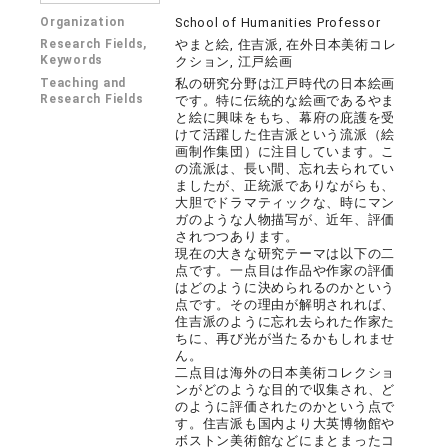
Organization
School of Humanities Professor
Research Fields,
やまと絵, 住吉派, 在外日本美術コレ
Keywords
クション, 江戸絵画
Teaching and
私の研究分野は江戸時代の日本絵画
Research Fields
です。特に伝統的な絵画であるやま
と絵に興味をもち、幕府の庇護を受
けて活躍した住吉派という流派（絵
画制作集団）に注目しています。こ
の流派は、長い間、忘れ去られてい
ましたが、正統派でありながらも、
大胆でドラマティックな、時にマン
ガのような人物描写が、近年、評価
されつつあります。
現在の大きな研究テーマは以下の二
点です。一点目は作品や作家の評価
はどのように決められるのかという
点です。その理由が解明されれば、
住吉派のように忘れ去られた作家た
ちに、再び光が当たるかもしれませ
ん。
二点目は海外の日本美術コレクショ
ンがどのような目的で収集され、ど
のように評価されたのかという点で
す。住吉派も国内より大英博物館や
ボストン美術館などにまとまったコ