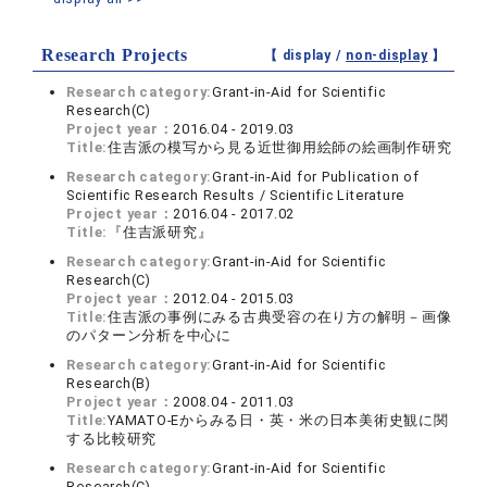
Research Projects
【 display /
non-display
】
Research category:
Grant-in-Aid for Scientific
Research(C)
Project year：
2016.04 - 2019.03
Title:
住吉派の模写から見る近世御用絵師の絵画制作研究
Research category:
Grant-in-Aid for Publication of
Scientific Research Results / Scientific Literature
Project year：
2016.04 - 2017.02
Title:
『住吉派研究』
Research category:
Grant-in-Aid for Scientific
Research(C)
Project year：
2012.04 - 2015.03
Title:
住吉派の事例にみる古典受容の在り方の解明－画像
のパターン分析を中心に
Research category:
Grant-in-Aid for Scientific
Research(B)
Project year：
2008.04 - 2011.03
Title:
YAMATO-Eからみる日・英・米の日本美術史観に関
する比較研究
Research category:
Grant-in-Aid for Scientific
Research(C)