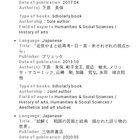
Date of publication:
2017.04
Author(s):
下原 美保
Type of books:
Scholarly book
Authorship：
Sole author
Field of experts:
Humanities & Social Sciences /
History of arts
Language:
Japanese
Title:
『近世やまと絵再考− 日・英・米それぞれの視点か
ら』
Publisher:
ブリュッケ
Date of publication:
2013.10
Author(s):
下原 美保, 彬子女王, 渡辺 敏夫, メリッ
サ・マコーミック, 山﨑 剛, 加藤 哲弘, 永田 雄次郎
他
Type of books:
Scholarly book
Authorship：
Joint author
Field of experts:
Humanities & Social Sciences /
History of arts, Humanities & Social Sciences /
Aesthetics and art studies
Language:
Japanese
Title:
『絵解く 戦国の芸能と絵画 描かれた語り物の
世界』
Publisher:
三弥井書店
Date of publication:
2020.03