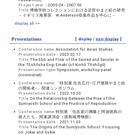
Project year：
2005.04 - 2007.03
Title:
博物学的コレクションにおける近世やまと絵の研究
－イギリス海軍医 W.Anderson収集作品を中心に－
display all >>
Presentations
【 display /
non-display
】
Conference name:
Association for Asian Studies
Presentation date：
2023.02.17
Title:
The Ebb and Flow of the Sacred and Secular in
the Tōshōsha Engi Emaki (of Kishū Tōshōgū)
Presentation type:
Symposium, workshop panel
(nominated)
Conference name:
「特別展 住吉広行−江戸後期やまと絵
の開拓者−」関連シンポジウム
Presentation date：
2022.10.30
Title:
On the Relationship Between the Rise of the
Sumiyoshi School and the Practice of Reproduction
Conference name:
特別展「住吉派の興隆と阿波徳島の
画人たち」関連講演会（徳島城博物館）
Presentation date：
2021.11.03
Title:
The Origins of the Sumiyoshi School: Focusing
on Jokei and Gukei