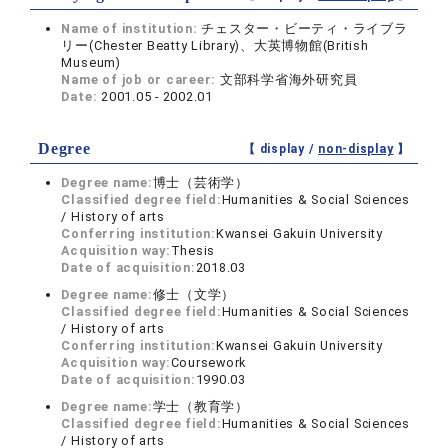
Name of institution:
チェスター・ビーティ・ライブラ
リー(Chester Beatty Library)、大英博物館(British
Museum)
Name of job or career:
文部科学省海外研究員
Date:
2001.05 - 2002.01
Degree
【 display /
non-display
】
Degree name:
博士（芸術学）
Classified degree field:
Humanities & Social Sciences
/ History of arts
Conferring institution:
Kwansei Gakuin University
Acquisition way:
Thesis
Date of acquisition:
2018.03
Degree name:
修士（文学）
Classified degree field:
Humanities & Social Sciences
/ History of arts
Conferring institution:
Kwansei Gakuin University
Acquisition way:
Coursework
Date of acquisition:
1990.03
Degree name:
学士（教育学）
Classified degree field:
Humanities & Social Sciences
/ History of arts