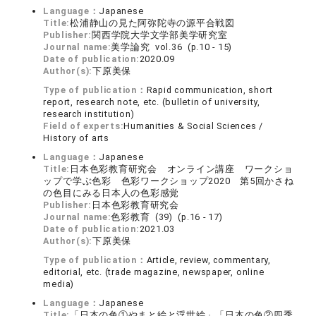
Language：
Japanese
Title:
松浦静山の見た阿弥陀寺の源平合戦図
Publisher:
関西学院大学文学部美学研究室
Journal name:
美学論究 vol.36 (p.10 - 15)
Date of publication:
2020.09
Author(s):
下原美保
Type of publication：
Rapid communication, short
report, research note, etc. (bulletin of university,
research institution)
Field of experts:
Humanities & Social Sciences /
History of arts
Language：
Japanese
Title:
日本色彩教育研究会 オンライン講座 ワークショ
ップで学ぶ色彩 色彩ワークショップ2020 第5回かさね
の色目にみる日本人の色彩感覚
Publisher:
日本色彩教育研究会
Journal name:
色彩教育 (39) (p.16 - 17)
Date of publication:
2021.03
Author(s):
下原美保
Type of publication：
Article, review, commentary,
editorial, etc. (trade magazine, newspaper, online
media)
Language：
Japanese
Title:
「日本の色①やまと絵と浮世絵」「日本の色②四季