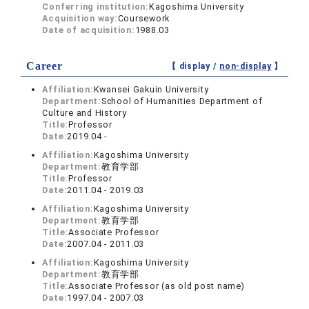
Conferring institution:
Kagoshima University
Acquisition way:
Coursework
Date of acquisition:
1988.03
Career
【 display /
non-display
】
Affiliation:
Kwansei Gakuin University
Department:
School of Humanities Department of
Culture and History
Title:
Professor
Date:
2019.04 -
Affiliation:
Kagoshima University
Department:
教育学部
Title:
Professor
Date:
2011.04 - 2019.03
Affiliation:
Kagoshima University
Department:
教育学部
Title:
Associate Professor
Date:
2007.04 - 2011.03
Affiliation:
Kagoshima University
Department:
教育学部
Title:
Associate Professor (as old post name)
Date:
1997.04 - 2007.03