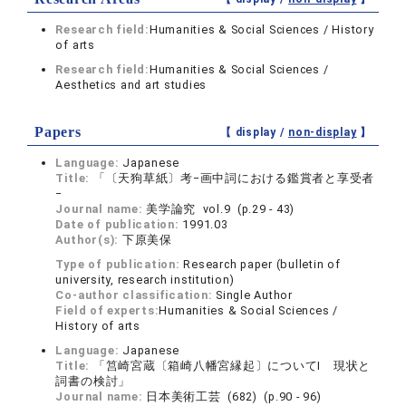
Research field:
Humanities & Social Sciences / History
of arts
Research field:
Humanities & Social Sciences /
Aesthetics and art studies
Papers
【 display /
non-display
】
Language:
Japanese
Title:
「〔天狗草紙〕考−画中詞における鑑賞者と享受者
−
Journal name:
美学論究 vol.9 (p.29 - 43)
Date of publication:
1991.03
Author(s):
下原美保
Type of publication:
Research paper (bulletin of
university, research institution)
Co-author classification:
Single Author
Field of experts:
Humanities & Social Sciences /
History of arts
Language:
Japanese
Title:
「筥崎宮蔵〔箱崎八幡宮縁起〕についてI 現状と
詞書の検討」
Journal name:
日本美術工芸 (682) (p.90 - 96)