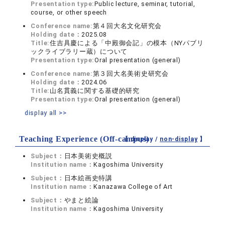
Presentation type:
Public lecture, seminar, tutorial,
course, or other speech
Conference name:
第４回大名文化研究会
Holding date：
2025.08
Title:
住吉具慶による「中殿御会記」の模本（NYパブリ
ックライブラリー蔵）について
Presentation type:
Oral presentation (general)
Conference name:
第３回大名美術史研究会
Holding date：
2024.06
Title:
山名貫義に関する基礎的研究
Presentation type:
Oral presentation (general)
display all >>
Teaching Experience (Off-campus)
【 display /
non-display
】
Subject：
日本美術史概説
Institution name：
Kagoshima University
Subject：
日本絵画史特講
Institution name：
Kanazawa College of Art
Subject：
やまと絵論
Institution name：
Kagoshima University