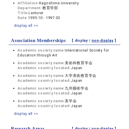
Affiliation:
Kagoshima University
Department:
教育学部
Title:
Lecturer
Date:
1995.10 - 1997.03
display all >>
Association Memberships
【 display /
non-display
】
Academic society name:
International Society for
Education through Art
Academic society name:
美術科教育学会
Academic country located:
Japan
Academic society name:
大学美術教育学会
Academic country located:
Japan
Academic society name:
九州藝術学会
Academic country located:
Japan
Academic society name:
美学会
Academic country located:
Japan
display all >>
Research Areas
【 display /
non-display
】