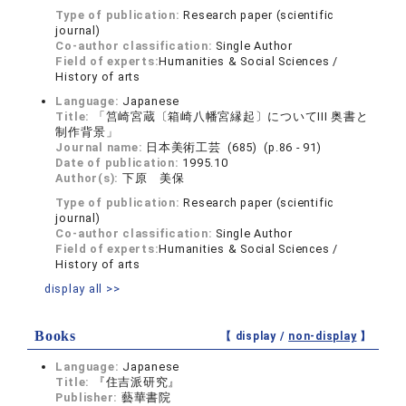
Type of publication:
Research paper (scientific
journal)
Co-author classification:
Single Author
Field of experts:
Humanities & Social Sciences /
History of arts
Language:
Japanese
Title:
「筥崎宮蔵〔箱崎八幡宮縁起〕についてIII 奥書と
制作背景」
Journal name:
日本美術工芸 (685) (p.86 - 91)
Date of publication:
1995.10
Author(s):
下原 美保
Type of publication:
Research paper (scientific
journal)
Co-author classification:
Single Author
Field of experts:
Humanities & Social Sciences /
History of arts
display all >>
Books
【 display /
non-display
】
Language:
Japanese
Title:
『住吉派研究』
Publisher:
藝華書院