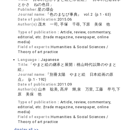
とかさ ねの色目」
Publisher:
星の環会
Journal name:
『色のまなび事典』 vol.2 (p.1 - 63)
Date of publication:
2015.06
Author(s):
茂木 一司, 手塚 千尋, 下原 美保 他
Type of publication：
Article, review, commentary,
editorial, etc. (trade magazine, newspaper, online
media)
Field of experts:
Humanities & Social Sciences /
Theory of art practice
Language：
Japanese
Title:
「やまと絵の継承と展開：桃山時代以降のやまと
絵」
Journal name:
『別冊太陽 やまと絵 日本絵画の原
点』 (p.1 - 192)
Date of publication:
2011.09
Author(s):
山本 聡美, 髙岸 輝,泉 万里, 工藤 早弓,下
原 美保 他
Type of publication：
Article, review, commentary,
editorial, etc. (trade magazine, newspaper, online
media)
Field of experts:
Humanities & Social Sciences /
Theory of art practice
display all >>