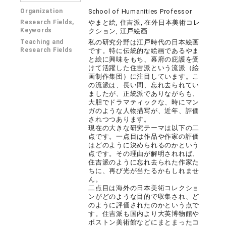
Organization
School of Humanities Professor
Research Fields,
やまと絵, 住吉派, 在外日本美術コレ
Keywords
クション, 江戸絵画
Teaching and
私の研究分野は江戸時代の日本絵画
Research Fields
です。特に伝統的な絵画であるやま
と絵に興味をもち、幕府の庇護を受
けて活躍した住吉派という流派（絵
画制作集団）に注目しています。こ
の流派は、長い間、忘れ去られてい
ましたが、正統派でありながらも、
大胆でドラマティックな、時にマン
ガのような人物描写が、近年、評価
されつつあります。
現在の大きな研究テーマは以下の二
点です。一点目は作品や作家の評価
はどのように決められるのかという
点です。その理由が解明されれば、
住吉派のように忘れ去られた作家た
ちに、再び光が当たるかもしれませ
ん。
二点目は海外の日本美術コレクショ
ンがどのような目的で収集され、ど
のように評価されたのかという点で
す。住吉派も国内より大英博物館や
ボストン美術館などにまとまったコ