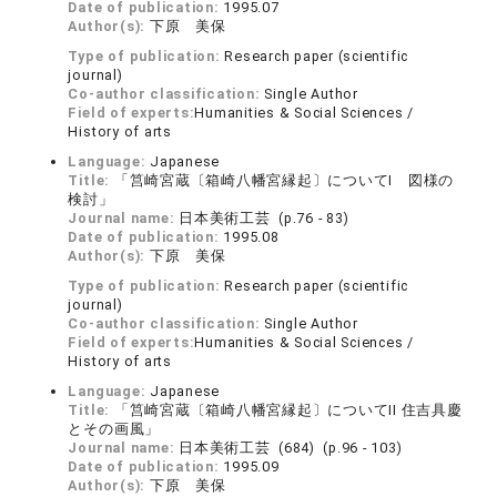
Date of publication:
1995.07
Author(s):
下原 美保
Type of publication:
Research paper (scientific
journal)
Co-author classification:
Single Author
Field of experts:
Humanities & Social Sciences /
History of arts
Language:
Japanese
Title:
「筥崎宮蔵〔箱崎八幡宮縁起〕についてI 図様の
検討」
Journal name:
日本美術工芸 (p.76 - 83)
Date of publication:
1995.08
Author(s):
下原 美保
Type of publication:
Research paper (scientific
journal)
Co-author classification:
Single Author
Field of experts:
Humanities & Social Sciences /
History of arts
Language:
Japanese
Title:
「筥崎宮蔵〔箱崎八幡宮縁起〕についてII 住吉具慶
とその画風」
Journal name:
日本美術工芸 (684) (p.96 - 103)
Date of publication:
1995.09
Author(s):
下原 美保