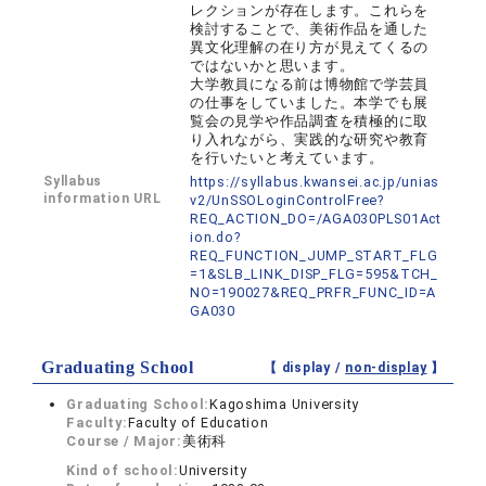
レクションが存在します。これらを
検討することで、美術作品を通した
異文化理解の在り方が見えてくるの
ではないかと思います。
大学教員になる前は博物館で学芸員
の仕事をしていました。本学でも展
覧会の見学や作品調査を積極的に取
り入れながら、実践的な研究や教育
を行いたいと考えています。
Syllabus
https://syllabus.kwansei.ac.jp/unias
information URL
v2/UnSSOLoginControlFree?
REQ_ACTION_DO=/AGA030PLS01Act
ion.do?
REQ_FUNCTION_JUMP_START_FLG
=1&SLB_LINK_DISP_FLG=595&TCH_
NO=190027&REQ_PRFR_FUNC_ID=A
GA030
Graduating School
【 display /
non-display
】
Graduating School:
Kagoshima University
Faculty:
Faculty of Education
Course / Major:
美術科
Kind of school:
University