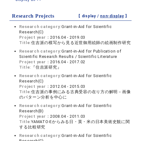
Research Projects
【 display /
non-display
】
Research category:
Grant-in-Aid for Scientific
Research(C)
Project year：
2016.04 - 2019.03
Title:
住吉派の模写から見る近世御用絵師の絵画制作研究
Research category:
Grant-in-Aid for Publication of
Scientific Research Results / Scientific Literature
Project year：
2016.04 - 2017.02
Title:
『住吉派研究』
Research category:
Grant-in-Aid for Scientific
Research(C)
Project year：
2012.04 - 2015.03
Title:
住吉派の事例にみる古典受容の在り方の解明－画像
のパターン分析を中心に
Research category:
Grant-in-Aid for Scientific
Research(B)
Project year：
2008.04 - 2011.03
Title:
YAMATO-Eからみる日・英・米の日本美術史観に関
する比較研究
Research category:
Grant-in-Aid for Scientific
Research(C)