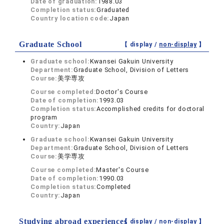
Date of graduation:
1988.03
Completion status:
Graduated
Country location code:
Japan
Graduate School
【 display /
non-display
】
Graduate school:
Kwansei Gakuin University
Department:
Graduate School, Division of Letters
Course:
美学専攻
Course completed:
Doctor's Course
Date of completion:
1993.03
Completion status:
Accomplished credits for doctoral
program
Country:
Japan
Graduate school:
Kwansei Gakuin University
Department:
Graduate School, Division of Letters
Course:
美学専攻
Course completed:
Master's Course
Date of completion:
1990.03
Completion status:
Completed
Country:
Japan
Studying abroad experiences
【 display /
non-display
】