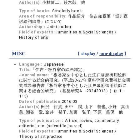
Author(s):
小林健二、鈴木彰 他
Type of books:
Scholarly book
Area of responsibility:
作品紹介 住吉如慶筆「堀川夜
討絵詞絵巻」について
Authorship：
Joint author
Field of experts:
Humanities & Social Sciences /
History of arts
MISC
【 display /
non-display
】
Language：
Japanese
Title:
「住吉・板谷家の絵画鑑定」
Journal name:
『板谷家を中心とした江戸幕府御用絵師
に関する総合的研究』(平成23-27年度科学研究費補助金研
究成果報告書「板谷家を中心とした江戸幕府御用絵師に
関する総合的研究」（基盤研究A 23242013）) (p.1 -
115)
Date of publication:
2016.03
Author(s):
田沢 裕賀, 田中 潤, 山下 善也, 小野 真由
美, 瀬谷 愛, 金井 裕子, 加藤 弘子, 下原 美保 他
Type of publication：
Article, review, commentary,
editorial, etc. (scientific journal)
Field of experts:
Humanities & Social Sciences /
Theory of art practice