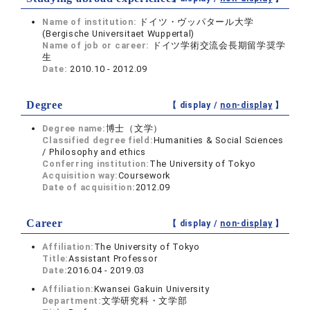
Name of institution:
ドイツ・ヴッパタール大学
(Bergische Universitaet Wuppertal)
Name of job or career:
ドイツ学術交流会長期留学奨学
生
Date:
2010.10 - 2012.09
Degree
【 display /
non-display
】
Degree name:
博士（文学）
Classified degree field:
Humanities & Social Sciences
/ Philosophy and ethics
Conferring institution:
The University of Tokyo
Acquisition way:
Coursework
Date of acquisition:
2012.09
Career
【 display /
non-display
】
Affiliation:
The University of Tokyo
Title:
Assistant Professor
Date:
2016.04 - 2019.03
Affiliation:
Kwansei Gakuin University
Department:
文学研究科・文学部