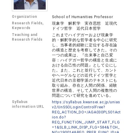
Organization
School of Humanities Professor
Research Fields,
現象学 解釈学 実存思想 近現代
Keywords
ドイツ哲学 近代日本哲学
Teaching and
これまでハイデガーおよび現象学
Research Fields
的・解釈学的な哲学者を中心に研究
し、当事者的経験に定位する存在論
の構造と歴史を考察してきた。その
一つの成果は、『出来事と自己変
容：ハイデガー哲学の構造と生成に
おける自己性の問題』として公にし
た。また、これと並行して、カント
やヘーゲルなどの近代ドイツ哲学と
近代日本の京都学派のテキストにも
取り組み、存在と人間の関係、経験
世界の構造、そして人間の複数性の
問題について研究を進めている。
Syllabus
https://syllabus.kwansei.ac.jp/unias
information URL
v2/UnSSOLoginControlFree?
REQ_ACTION_DO=/AGA030PLS01Act
ion.do?
REQ_FUNCTION_JUMP_START_FLG
=1&SLB_LINK_DISP_FLG=584&TCH_
NO=190014&REQ_PRFR_FUNC_ID=A