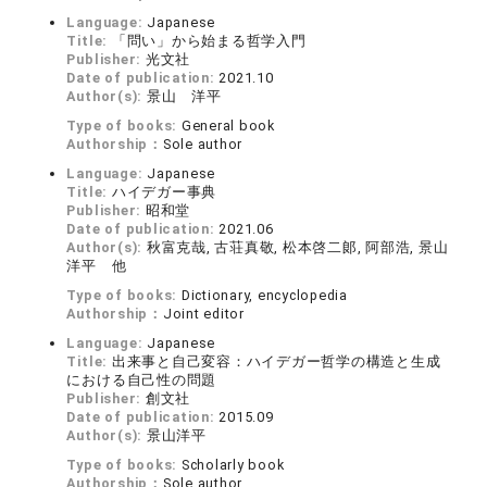
Language:
Japanese
Title:
「問い」から始まる哲学入門
Publisher:
光文社
Date of publication:
2021.10
Author(s):
景山 洋平
Type of books:
General book
Authorship：
Sole author
Language:
Japanese
Title:
ハイデガー事典
Publisher:
昭和堂
Date of publication:
2021.06
Author(s):
秋富克哉, 古荘真敬, 松本啓二郞, 阿部浩, 景山
洋平 他
Type of books:
Dictionary, encyclopedia
Authorship：
Joint editor
Language:
Japanese
Title:
出来事と自己変容：ハイデガー哲学の構造と生成
における自己性の問題
Publisher:
創文社
Date of publication:
2015.09
Author(s):
景山洋平
Type of books:
Scholarly book
Authorship：
Sole author