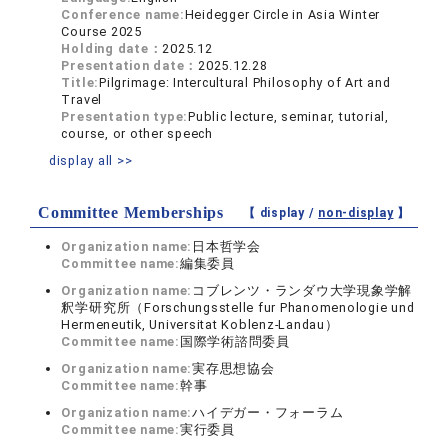
Conference name:
Heidegger Circle in Asia Winter
Course 2025
Holding date：
2025.12
Presentation date：
2025.12.28
Title:
Pilgrimage: Intercultural Philosophy of Art and
Travel
Presentation type:
Public lecture, seminar, tutorial,
course, or other speech
display all >>
Committee Memberships
【 display /
non-display
】
Organization name:
日本哲学会
Committee name:
編集委員
Organization name:
コブレンツ・ランダウ大学現象学解
釈学研究所（Forschungsstelle fur Phanomenologie und
Hermeneutik, Universitat Koblenz-Landau）
Committee name:
国際学術諮問委員
Organization name:
実存思想協会
Committee name:
幹事
Organization name:
ハイデガー・フォーラム
Committee name:
実行委員