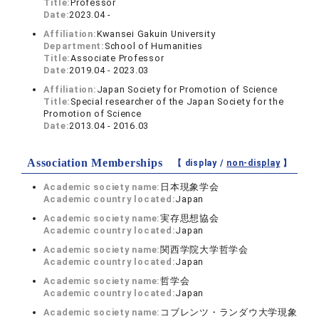
Title:
Professor
Date:
2023.04 -
Affiliation:
Kwansei Gakuin University
Department:
School of Humanities
Title:
Associate Professor
Date:
2019.04 - 2023.03
Affiliation:
Japan Society for Promotion of Science
Title:
Special researcher of the Japan Society for the
Promotion of Science
Date:
2013.04 - 2016.03
Association Memberships
【 display /
non-display
】
Academic society name:
日本現象学会
Academic country located:
Japan
Academic society name:
実存思想協会
Academic country located:
Japan
Academic society name:
関西学院大学哲学会
Academic country located:
Japan
Academic society name:
哲学会
Academic country located:
Japan
Academic society name:
コブレンツ・ランダウ大学現象