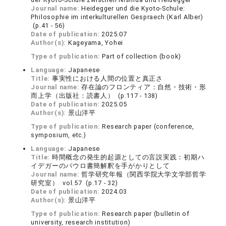
Journal name:
Heidegger und die Kyoto-Schule:
Philosophie im interkulturellen Gespraech (Karl Alber)
(p.41 - 56)
Date of publication:
2025.07
Author(s):
Kageyama, Yohei
Type of publication:
Part of collection (book)
Language:
Japanese
Title:
事実性における人間の位置と真正さ
Journal name:
存在論のフロンティア：自然・技術・形
而上学（出版社：読書人） (p.117 - 138)
Date of publication:
2025.05
Author(s):
景山洋平
Type of publication:
Research paper (conference,
symposium, etc.)
Language:
Japanese
Title:
時間概念の発生的起源としての言説実践：初期ハ
イデガーのパウロ書簡解釈を手がかりとして
Journal name:
哲学研究年報（関西学院大学文学部哲学
研究室） vol.57 (p.17 - 32)
Date of publication:
2024.03
Author(s):
景山洋平
Type of publication:
Research paper (bulletin of
university, research institution)