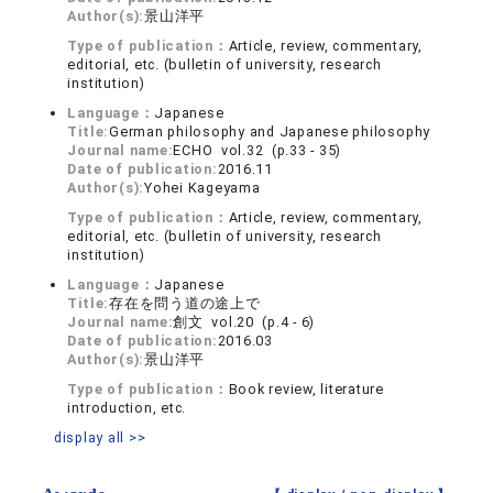
Author(s):
景山洋平
Type of publication：
Article, review, commentary,
editorial, etc. (bulletin of university, research
institution)
Language：
Japanese
Title:
German philosophy and Japanese philosophy
Journal name:
ECHO vol.32 (p.33 - 35)
Date of publication:
2016.11
Author(s):
Yohei Kageyama
Type of publication：
Article, review, commentary,
editorial, etc. (bulletin of university, research
institution)
Language：
Japanese
Title:
存在を問う道の途上で
Journal name:
創文 vol.20 (p.4 - 6)
Date of publication:
2016.03
Author(s):
景山洋平
Type of publication：
Book review, literature
introduction, etc.
display all >>