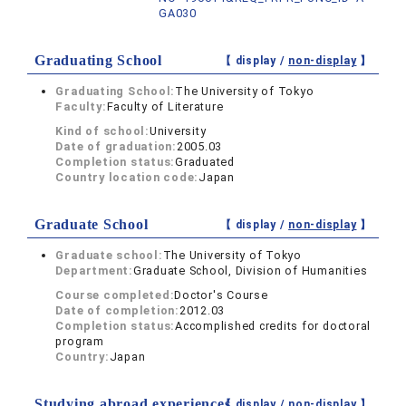
GA030
Graduating School
【 display /
non-display
】
Graduating School:
The University of Tokyo
Faculty:
Faculty of Literature
Kind of school:
University
Date of graduation:
2005.03
Completion status:
Graduated
Country location code:
Japan
Graduate School
【 display /
non-display
】
Graduate school:
The University of Tokyo
Department:
Graduate School, Division of Humanities
Course completed:
Doctor's Course
Date of completion:
2012.03
Completion status:
Accomplished credits for doctoral
program
Country:
Japan
Studying abroad experiences
【 display /
non-display
】