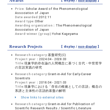
Awards
【 display /
non-display
】
Prize:
Scholar Award of the Phenomenological
Association of Japan
Date awarded:
2012.11
Award type:
Other
Awarding organization：
The Phenomenological
Association of Japan
Award-winner (group):
Yohei Kageyama
Research Projects
【 display /
non-display
】
Research category:
基盤研究(C)
Project year：
2024.04 - 2028.03
Title:
現象学的存在論の人間概念に基づく古代・中世哲学
の言説実践の研究
Research category:
Grant-in-Aid for Early-Career
Scientists
Project year：
2018.04 - 2021.03
Title:
現象学における「存在の根拠としての言語」概念の
系譜と主体性の言語的基盤の解明
Show links to external sites
Research category:
Grant-in-Aid for Publication of
Scientific Research Results / Scientific Literature