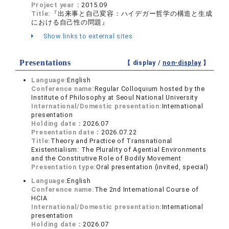
Project year：
2015.09
Title:
『出来事と自己変容：ハイデガー哲学の構造と生成
における自己性の問題』
Show links to external sites
Presentations
【 display /
non-display
】
Language:
English
Conference name:
Regular Colloquium hosted by the
Institute of Philosophy at Seoul National University
International/Domestic presentation:
International
presentation
Holding date：
2026.07
Presentation date：
2026.07.22
Title:
Theory and Practice of Transnational
Existentialism: The Plurality of Agential Environments
and the Constitutive Role of Bodily Movement
Presentation type:
Oral presentation (invited, special)
Language:
English
Conference name:
The 2nd International Course of
HCIA
International/Domestic presentation:
International
presentation
Holding date：
2026.07