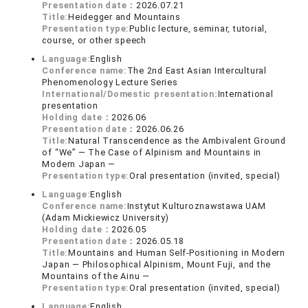
Presentation date：
2026.07.21
Title:
Heidegger and Mountains
Presentation type:
Public lecture, seminar, tutorial,
course, or other speech
Language:
English
Conference name:
The 2nd East Asian Intercultural
Phenomenology Lecture Series
International/Domestic presentation:
International
presentation
Holding date：
2026.06
Presentation date：
2026.06.26
Title:
Natural Transcendence as the Ambivalent Ground
of “We” ― The Case of Alpinism and Mountains in
Modern Japan ―
Presentation type:
Oral presentation (invited, special)
Language:
English
Conference name:
Instytut Kulturoznawstawa UAM
(Adam Mickiewicz University)
Holding date：
2026.05
Presentation date：
2026.05.18
Title:
Mountains and Human Self-Positioning in Modern
Japan — Philosophical Alpinism, Mount Fuji, and the
Mountains of the Ainu —
Presentation type:
Oral presentation (invited, special)
Language:
English