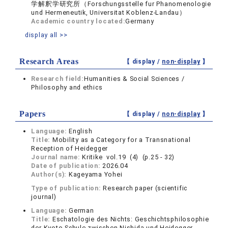
学解釈学研究所（Forschungsstelle fur Phanomenologie
und Hermeneutik, Universitat Koblenz-Landau）
Academic country located:
Germany
display all >>
Research Areas
【 display /
non-display
】
Research field:
Humanities & Social Sciences /
Philosophy and ethics
Papers
【 display /
non-display
】
Language:
English
Title:
Mobility as a Category for a Transnational
Reception of Heidegger
Journal name:
Kritike vol.19 (4) (p.25 - 32)
Date of publication:
2026.04
Author(s):
Kageyama Yohei
Type of publication:
Research paper (scientific
journal)
Language:
German
Title:
Eschatologie des Nichts: Geschichtsphilosophie
der Kyoto-Schule zwischen Nishida und Heidegger