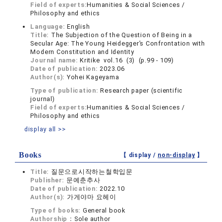
Field of experts:
Humanities & Social Sciences /
Philosophy and ethics
Language:
English
Title:
The Subjection of the Question of Being in a
Secular Age: The Young Heidegger’s Confrontation with
Modern Constitution and Identity
Journal name:
Kritike vol.16 (3) (p.99 - 109)
Date of publication:
2023.06
Author(s):
Yohei Kageyama
Type of publication:
Research paper (scientific
journal)
Field of experts:
Humanities & Social Sciences /
Philosophy and ethics
display all >>
Books
【 display /
non-display
】
Title:
질문으로시작하는철학입문
Publisher:
문예춘추사
Date of publication:
2022.10
Author(s):
가게야마 요헤이
Type of books:
General book
Authorship：
Sole author