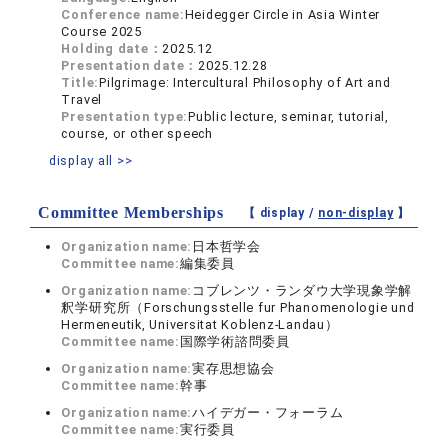
Conference name:
Heidegger Circle in Asia Winter
Course 2025
Holding date：
2025.12
Presentation date：
2025.12.28
Title:
Pilgrimage: Intercultural Philosophy of Art and
Travel
Presentation type:
Public lecture, seminar, tutorial,
course, or other speech
display all >>
Committee Memberships
【 display /
non-display
】
Organization name:
日本哲学会
Committee name:
編集委員
Organization name:
コブレンツ・ランダウ大学現象学解
釈学研究所（Forschungsstelle fur Phanomenologie und
Hermeneutik, Universitat Koblenz-Landau）
Committee name:
国際学術諮問委員
Organization name:
実存思想協会
Committee name:
幹事
Organization name:
ハイデガー・フォーラム
Committee name:
実行委員