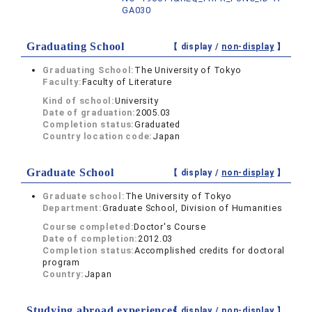
GA030
Graduating School
【 display /
non-display
】
Graduating School:
The University of Tokyo
Faculty:
Faculty of Literature
Kind of school:
University
Date of graduation:
2005.03
Completion status:
Graduated
Country location code:
Japan
Graduate School
【 display /
non-display
】
Graduate school:
The University of Tokyo
Department:
Graduate School, Division of Humanities
Course completed:
Doctor's Course
Date of completion:
2012.03
Completion status:
Accomplished credits for doctoral
program
Country:
Japan
Studying abroad experiences
【 display /
non-display
】