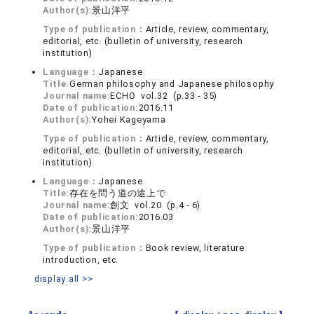
Author(s):
景山洋平
Type of publication：
Article, review, commentary,
editorial, etc. (bulletin of university, research
institution)
Language：
Japanese
Title:
German philosophy and Japanese philosophy
Journal name:
ECHO vol.32 (p.33 - 35)
Date of publication:
2016.11
Author(s):
Yohei Kageyama
Type of publication：
Article, review, commentary,
editorial, etc. (bulletin of university, research
institution)
Language：
Japanese
Title:
存在を問う道の途上で
Journal name:
創文 vol.20 (p.4 - 6)
Date of publication:
2016.03
Author(s):
景山洋平
Type of publication：
Book review, literature
introduction, etc.
display all >>