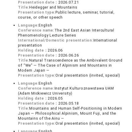
Presentation date：
2026.07.21
Title:
Heidegger and Mountains
Presentation type:
Public lecture, seminar, tutorial,
course, or other speech
Language:
English
Conference name:
The 2nd East Asian Intercultural
Phenomenology Lecture Series
International/Domestic presentation:
International
presentation
Holding date：
2026.06
Presentation date：
2026.06.26
Title:
Natural Transcendence as the Ambivalent Ground
of “We” ― The Case of Alpinism and Mountains in
Modern Japan ―
Presentation type:
Oral presentation (invited, special)
Language:
English
Conference name:
Instytut Kulturoznawstawa UAM
(Adam Mickiewicz University)
Holding date：
2026.05
Presentation date：
2026.05.18
Title:
Mountains and Human Self-Positioning in Modern
Japan — Philosophical Alpinism, Mount Fuji, and the
Mountains of the Ainu —
Presentation type:
Oral presentation (invited, special)
Language:
English