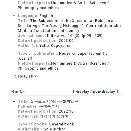
Field of experts:
Humanities & Social Sciences /
Philosophy and ethics
Language:
English
Title:
The Subjection of the Question of Being in a
Secular Age: The Young Heidegger’s Confrontation with
Modern Constitution and Identity
Journal name:
Kritike vol.16 (3) (p.99 - 109)
Date of publication:
2023.06
Author(s):
Yohei Kageyama
Type of publication:
Research paper (scientific
journal)
Field of experts:
Humanities & Social Sciences /
Philosophy and ethics
display all >>
Books
【 display /
non-display
】
Title:
질문으로시작하는철학입문
Publisher:
문예춘추사
Date of publication:
2022.10
Author(s):
가게야마 요헤이
Type of books:
General book
Authorship：
Sole author