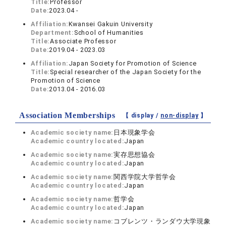
Title:
Professor
Date:
2023.04 -
Affiliation:
Kwansei Gakuin University
Department:
School of Humanities
Title:
Associate Professor
Date:
2019.04 - 2023.03
Affiliation:
Japan Society for Promotion of Science
Title:
Special researcher of the Japan Society for the
Promotion of Science
Date:
2013.04 - 2016.03
Association Memberships
【 display /
non-display
】
Academic society name:
日本現象学会
Academic country located:
Japan
Academic society name:
実存思想協会
Academic country located:
Japan
Academic society name:
関西学院大学哲学会
Academic country located:
Japan
Academic society name:
哲学会
Academic country located:
Japan
Academic society name:
コブレンツ・ランダウ大学現象