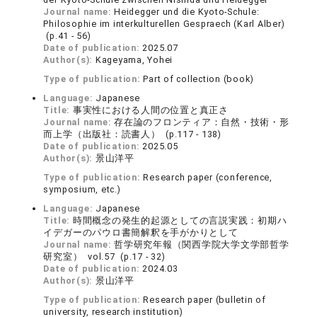
Journal name:
Heidegger und die Kyoto-Schule:
Philosophie im interkulturellen Gespraech (Karl Alber)
(p.41 - 56)
Date of publication:
2025.07
Author(s):
Kageyama, Yohei
Type of publication:
Part of collection (book)
Language:
Japanese
Title:
事実性における人間の位置と真正さ
Journal name:
存在論のフロンティア：自然・技術・形
而上学（出版社：読書人） (p.117 - 138)
Date of publication:
2025.05
Author(s):
景山洋平
Type of publication:
Research paper (conference,
symposium, etc.)
Language:
Japanese
Title:
時間概念の発生的起源としての言説実践：初期ハ
イデガーのパウロ書簡解釈を手がかりとして
Journal name:
哲学研究年報（関西学院大学文学部哲学
研究室） vol.57 (p.17 - 32)
Date of publication:
2024.03
Author(s):
景山洋平
Type of publication:
Research paper (bulletin of
university, research institution)