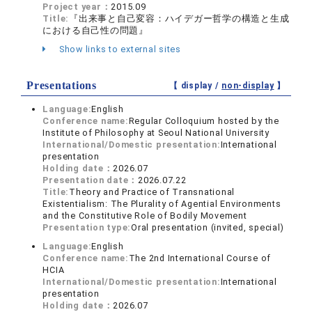
Project year：
2015.09
Title:
『出来事と自己変容：ハイデガー哲学の構造と生成
における自己性の問題』
Show links to external sites
Presentations
【 display /
non-display
】
Language:
English
Conference name:
Regular Colloquium hosted by the
Institute of Philosophy at Seoul National University
International/Domestic presentation:
International
presentation
Holding date：
2026.07
Presentation date：
2026.07.22
Title:
Theory and Practice of Transnational
Existentialism: The Plurality of Agential Environments
and the Constitutive Role of Bodily Movement
Presentation type:
Oral presentation (invited, special)
Language:
English
Conference name:
The 2nd International Course of
HCIA
International/Domestic presentation:
International
presentation
Holding date：
2026.07