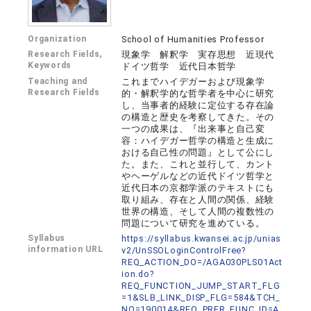
Organization
School of Humanities Professor
Research Fields,
現象学 解釈学 実存思想 近現代
Keywords
ドイツ哲学 近代日本哲学
Teaching and
これまでハイデガーおよび現象学
Research Fields
的・解釈学的な哲学者を中心に研究
し、当事者的経験に定位する存在論
の構造と歴史を考察してきた。その
一つの成果は、『出来事と自己変
容：ハイデガー哲学の構造と生成に
おける自己性の問題』として公にし
た。また、これと並行して、カント
やヘーゲルなどの近代ドイツ哲学と
近代日本の京都学派のテキストにも
取り組み、存在と人間の関係、経験
世界の構造、そして人間の複数性の
問題について研究を進めている。
Syllabus
https://syllabus.kwansei.ac.jp/unias
information URL
v2/UnSSOLoginControlFree?
REQ_ACTION_DO=/AGA030PLS01Act
ion.do?
REQ_FUNCTION_JUMP_START_FLG
=1&SLB_LINK_DISP_FLG=584&TCH_
NO=190014&REQ_PRFR_FUNC_ID=A