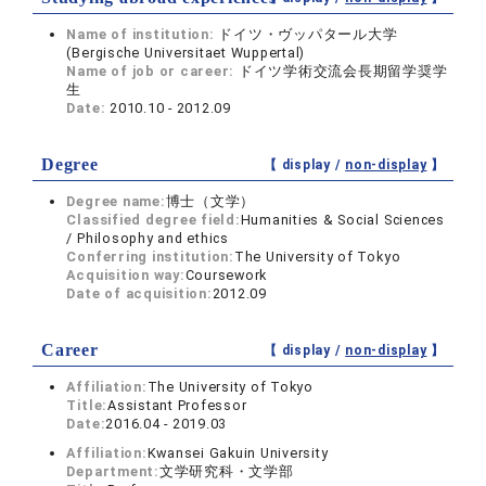
Name of institution:
ドイツ・ヴッパタール大学
(Bergische Universitaet Wuppertal)
Name of job or career:
ドイツ学術交流会長期留学奨学
生
Date:
2010.10 - 2012.09
Degree
【 display /
non-display
】
Degree name:
博士（文学）
Classified degree field:
Humanities & Social Sciences
/ Philosophy and ethics
Conferring institution:
The University of Tokyo
Acquisition way:
Coursework
Date of acquisition:
2012.09
Career
【 display /
non-display
】
Affiliation:
The University of Tokyo
Title:
Assistant Professor
Date:
2016.04 - 2019.03
Affiliation:
Kwansei Gakuin University
Department:
文学研究科・文学部