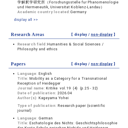
学解釈学研究所（Forschungsstelle fur Phanomenologie
und Hermeneutik, Universitat Koblenz-Landau）
Academic country located:
Germany
display all >>
Research Areas
【 display /
non-display
】
Research field:
Humanities & Social Sciences /
Philosophy and ethics
Papers
【 display /
non-display
】
Language:
English
Title:
Mobility as a Category for a Transnational
Reception of Heidegger
Journal name:
Kritike vol.19 (4) (p.25 - 32)
Date of publication:
2026.04
Author(s):
Kageyama Yohei
Type of publication:
Research paper (scientific
journal)
Language:
German
Title:
Eschatologie des Nichts: Geschichtsphilosophie
der Kyoto-Schule zwischen Nishida und Heidegger