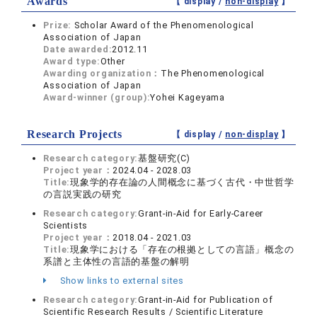
Awards
【 display /
non-display
】
Prize:
Scholar Award of the Phenomenological
Association of Japan
Date awarded:
2012.11
Award type:
Other
Awarding organization：
The Phenomenological
Association of Japan
Award-winner (group):
Yohei Kageyama
Research Projects
【 display /
non-display
】
Research category:
基盤研究(C)
Project year：
2024.04 - 2028.03
Title:
現象学的存在論の人間概念に基づく古代・中世哲学
の言説実践の研究
Research category:
Grant-in-Aid for Early-Career
Scientists
Project year：
2018.04 - 2021.03
Title:
現象学における「存在の根拠としての言語」概念の
系譜と主体性の言語的基盤の解明
Show links to external sites
Research category:
Grant-in-Aid for Publication of
Scientific Research Results / Scientific Literature