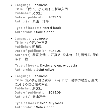
Language:
Japanese
Title:
「問い」から始まる哲学入門
Publisher:
光文社
Date of publication:
2021.10
Author(s):
景山 洋平
Type of books:
General book
Authorship：
Sole author
Language:
Japanese
Title:
ハイデガー事典
Publisher:
昭和堂
Date of publication:
2021.06
Author(s):
秋富克哉, 古荘真敬, 松本啓二郞, 阿部浩, 景山
洋平 他
Type of books:
Dictionary, encyclopedia
Authorship：
Joint editor
Language:
Japanese
Title:
出来事と自己変容：ハイデガー哲学の構造と生成
における自己性の問題
Publisher:
創文社
Date of publication:
2015.09
Author(s):
景山洋平
Type of books:
Scholarly book
Authorship：
Sole author