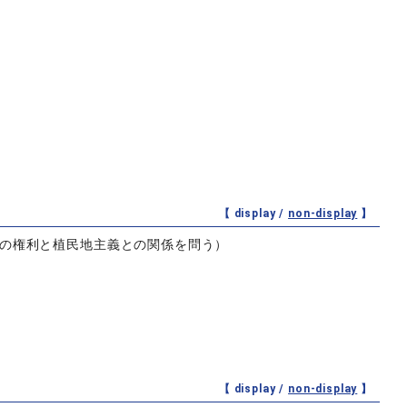
【 display /
non-display
】
族の権利と植民地主義との関係を問う）
【 display /
non-display
】