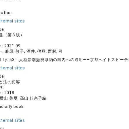
徒
author
ternal sites
se
選（第３版）
n:
2021.09
, 兼原, 敦子, 酒井, 啓亘, 西村, 弓
lity:
53「人種差別撤廃条約の国内への適用――京都ヘイトスピーチ
ternal sites
se
と法の変容
論社
n:
2018
 横山 美夏, 髙山 佳奈子編
olarly book
r
ternal sites
se