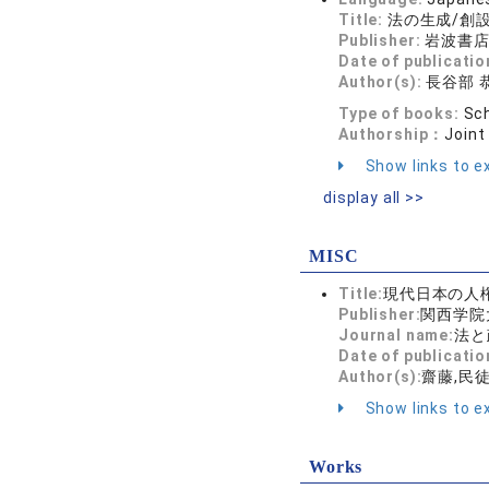
Title:
法の生成/創
Publisher:
岩波書
Date of publicatio
Author(s):
長谷部 
Type of books:
Sch
Authorship：
Joint
Show links to ex
display all >>
MISC
Title:
現代日本の人
Publisher:
関西学院
Journal name:
法と政
Date of publicatio
Author(s):
齋藤,民
Show links to ex
Works