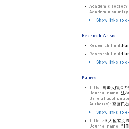
Academic society
Academic country 
Show links to ex
Research Areas
Research field:
Hum
Research field:
Hum
Show links to ex
Papers
Title:
国際人権法の
Journal name:
法律時
Date of publicatio
Author(s):
齋藤民
Show links to ex
Title:
53 人種差
Journal name:
別冊ジ