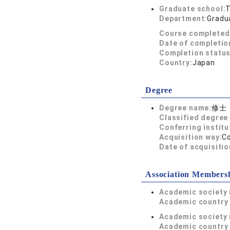
Graduate school:
T
Department:
Gradua
Course completed
Date of completio
Completion status
Country:
Japan
Degree
Degree name:
修士
Classified degree 
Conferring institu
Acquisition way:
C
Date of acquisitio
Association Members
Academic society
Academic country 
Academic society
Academic country 