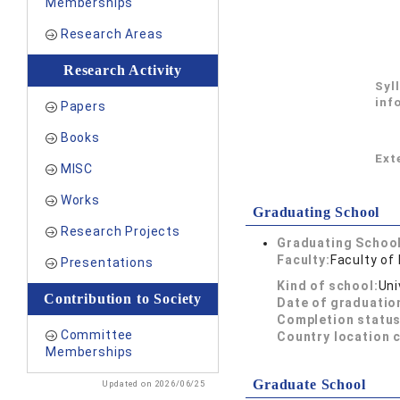
Memberships
Research Areas
Research Activity
Syl
inf
Papers
Books
Exte
MISC
Works
Graduating School
Research Projects
Graduating School
Faculty:
Faculty of
Presentations
Kind of school:
Uni
Contribution to Society
Date of graduatio
Completion status
Committee
Country location 
Memberships
Graduate School
Updated on 2026/06/25