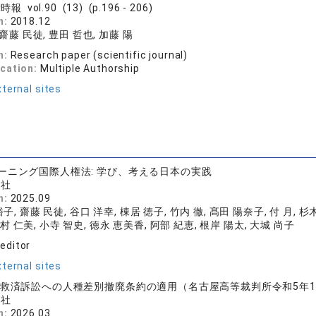
報 vol.90 (13) (p.196 - 206)
n:
2018.12
 齋藤 民徒, 豊田 哲也, 加藤 陽
n:
Research paper (scientific journal)
ication:
Multiple Authorship
ternal sites
ーニング国際人権法: 学び、考える日本の実践
化社
n:
2025.09
子, 齋藤 民徒, 谷口 洋幸, 棟居 徳子, 竹内 徹, 髙田 陽奈子, 付 月, 杉木
村 仁美, 小寺 智史, 徳永 恵美香, 阿部 紀恵, 根岸 陽太, 大城 尚子
 editor
ternal sites
済訴訟への人種差別撤廃条約の適用（名古屋高等裁判所令和5年10月27日
論社
n:
2026.03