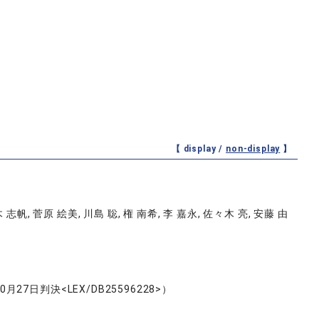
【 display /
non-display
】
 志帆, 菅原 絵美, 川島 聡, 権 南希, 李 嘉永, 佐々木 亮, 安藤 由
判決<LEX/DB25596228>）