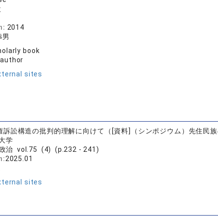
設
店
n:
2014
恭男
olarly book
 author
ternal sites
権訴訟構造の批判的理解に向けて（[資料]（シンポジウム）先住民
大学
治 vol.75 (4) (p.232 - 241)
n:
2025.01
徒
ternal sites