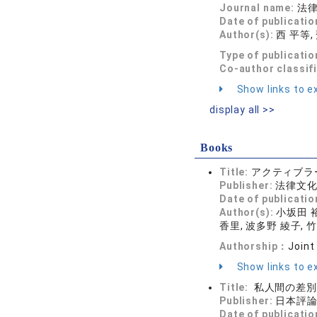
Journal name:
法律時
Date of publicatio
Author(s):
西 平等,
Type of publicatio
Co-author classif
Show links to ex
display all >>
Books
Title:
アクティブラ
Publisher:
法律文
Date of publicatio
Author(s):
小坂田 裕
香里, 波多野 綾子, 竹
Authorship：
Joint
Show links to ex
Title:
私人間の差別救
Publisher:
日本評
Date of publicatio