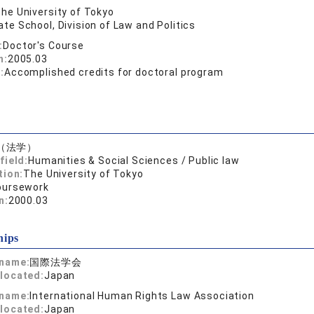
he University of Tokyo
te School, Division of Law and Politics
:
Doctor's Course
n:
2005.03
:
Accomplished credits for doctoral program
（法学）
field:
Humanities & Social Sciences / Public law
tion:
The University of Tokyo
oursework
n:
2000.03
hips
 name:
国際法学会
located:
Japan
 name:
International Human Rights Law Association
located:
Japan