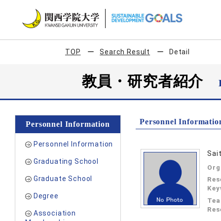
TOP
Search Result
Detail
教員・研究者紹介
Personnel Informatio
Personnel Information
Personnel Information
Sai
Graduating School
Org
Graduate School
Res
Key
Degree
Tea
Res
Association