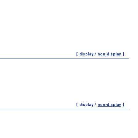
【 display /
non-display
】
【 display /
non-display
】