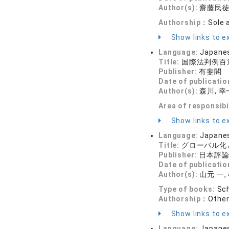
Author(s):
齋藤民
Authorship：
Sole 
Show links to ex
Language:
Japane
Title:
国際法判例百
Publisher:
有斐閣
Date of publicatio
Author(s):
森川, 幸一
Area of responsibi
Show links to ex
Language:
Japane
Title:
グローバル化
Publisher:
日本評
Date of publicatio
Author(s):
山元 一,
Type of books:
Sch
Authorship：
Othe
Show links to ex
Language:
Japane