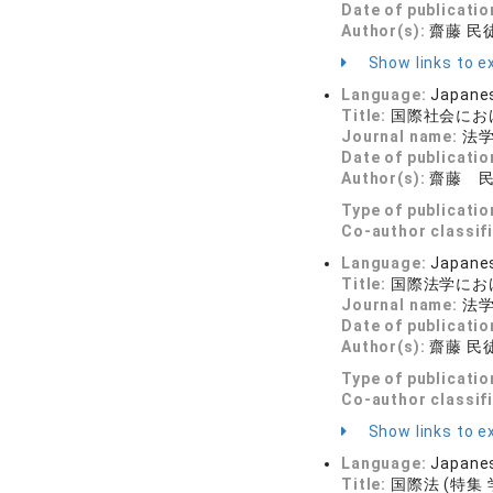
Date of publicatio
Author(s):
齋藤 民
Show links to ex
Language:
Japane
Title:
国際社会にお
Journal name:
法学セ
Date of publicatio
Author(s):
齋藤 
Type of publicatio
Co-author classif
Language:
Japane
Title:
国際法学におけ
Journal name:
法学セ
Date of publicatio
Author(s):
齋藤 民
Type of publicatio
Co-author classif
Show links to ex
Language:
Japane
Title:
国際法 (特集 