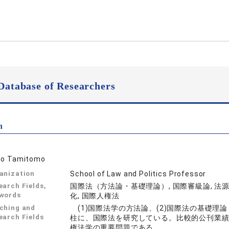
Database of Researchers
n
to Tamitomo
anization
School of Law and Politics Professor
earch Fields,
国際法（方法論・基礎理論）, 国際審級論, 法源論
words
化, 国際人権法
ching and
(1)国際法学の方法論、(2)国際法の基礎理
earch Fields
柱に、国際法を研究している。比較的公刊業
権法学の重要問題である。