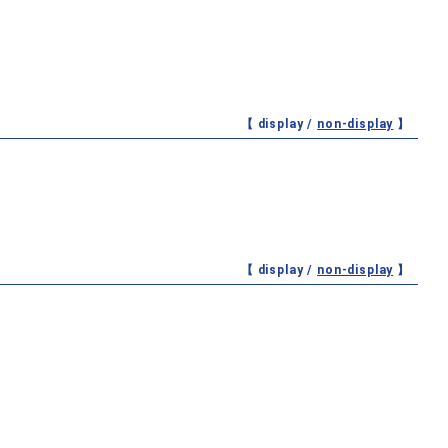
【 display /
non-display
】
【 display /
non-display
】