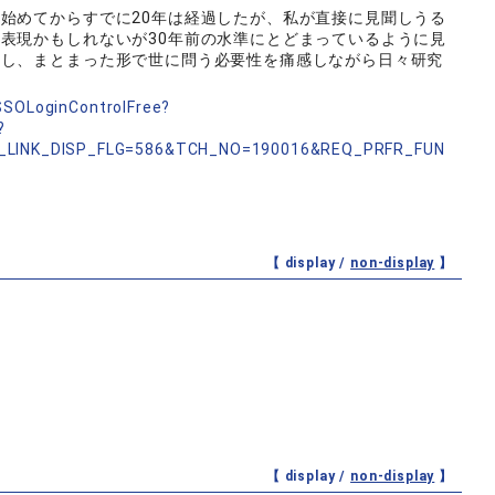
始めてからすでに20年は経過したが、私が直接に見聞しうる
表現かもしれないが30年前の水準にとどまっているように見
合し、まとまった形で世に問う必要性を痛感しながら日々研究
nSSOLoginControlFree?
?
_LINK_DISP_FLG=586&TCH_NO=190016&REQ_PRFR_FUN
【 display /
non-display
】
【 display /
non-display
】