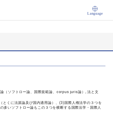
Language
（ソフトロー論、国際規範論、corpus juris論）, 法と文
論（とくに法源論及び国内適用論）、(3)国際人権法学の３つを
績の多いソフトロー論もこの３つを横断する国際法学・国際人