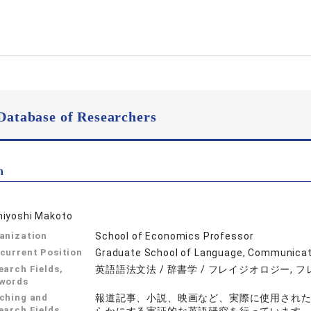
Database of Researchers
n
iyoshi Makoto
anization
School of Economics Professor
current Position
Graduate School of Language, Communicati
earch Fields,
英語語法文法 / 辞書学 / フレイジオロジー, 
words
ching and
報道記事、小説、映画など、実際に使用され
earch Fields