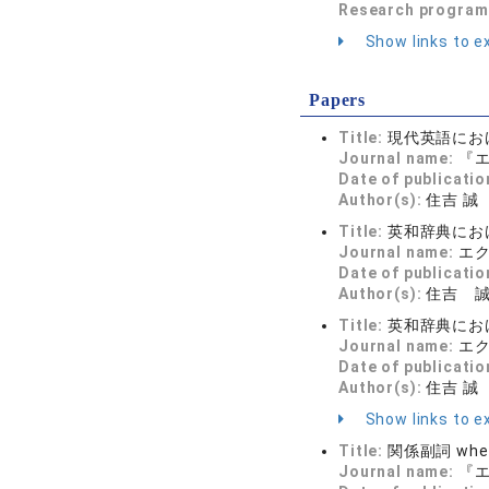
Research program
Show links to ex
Papers
Title:
現代英語におけ
Journal name:
『エ
Date of publicatio
Author(s):
住吉 誠
Title:
英和辞典におけ
Journal name:
エク
Date of publicatio
Author(s):
住吉 
Title:
英和辞典におけ
Journal name:
エク
Date of publicatio
Author(s):
住吉 誠
Show links to ex
Title:
関係副詞 w
Journal name:
『エ