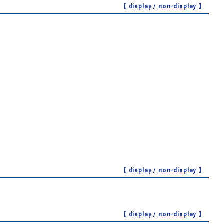
【 display /
non-display
】
【 display /
non-display
】
【 display /
non-display
】