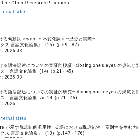
:
The Other Research Programs
ternal sites
る句動詞＜want + 不変化詞＞―歴史と実際―
クス 言語文化論集』 (15) (p.69 - 87)
n:
2026.03
る語法記述についての実証的検証―closing one's eyes の規範と
ス 言語文化論集 (14) (p.21 - 45)
n:
2025.03
誠
る語法記述についての実証的研究―closing one's eyes の規範と
ス 言語文化論集 vol.14 (p.21 - 45)
n:
2025
ternal sites
here が示す脱規範的汎用性―英語における脱規範性・変則性を生む
クス 言語文化論集』 (13) (p.147 - 176)