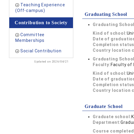
Teaching Experience
(Off-campus)
Graduating School
Contribution to Society
Graduating School
Kind of school:
Uni
Committee
Date of graduatio
Memberships
Completion status
Country location 
Social Contribution
Graduating School
Updated on 2026/04/21
Faculty:
Faculty of
Kind of school:
Uni
Date of graduatio
Completion status
Country location 
Graduate School
Graduate school:
K
Department:
Gradua
Course completed