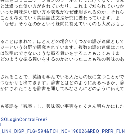
。英語をコミュニケーションのツールとしてだけでなく、研究
のとは違った使い方がされていたり、これまで知られていなか
ういった興味深い使い方や表現がなぜ使用されるのか、それら
なことを考えていく英語語法文法研究に携わっています。ま
て「なぜ」そうなのかという疑問に答えていくのも大変おもし
れることはまれで、ほとんどの場合いくつかの語が連鎖として
ロジーという分野で研究されています。複数の語の連鎖はこれ
では説明のできないような振る舞いをすることもよくありま
がどのような振る舞いをするのかといったことも私の興味のあ
載されることで、英語を学んでいる人たちの役に立つことがで
のつながりも出てきます。辞書とはどのようにあるべきか、辞
らかにされたことを辞書を通してみなさんにどのように伝えて
私も英語を「観察」し、興味深い事実をたくさん明らかにした
nSSOLoginControlFree?
?
_LINK_DISP_FLG=594&TCH_NO=190026&REQ_PRFR_FUN