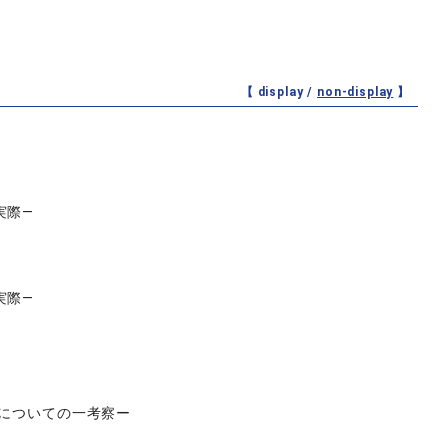
【 display /
non-display
】
実際―
実際―
力についての一考察ー