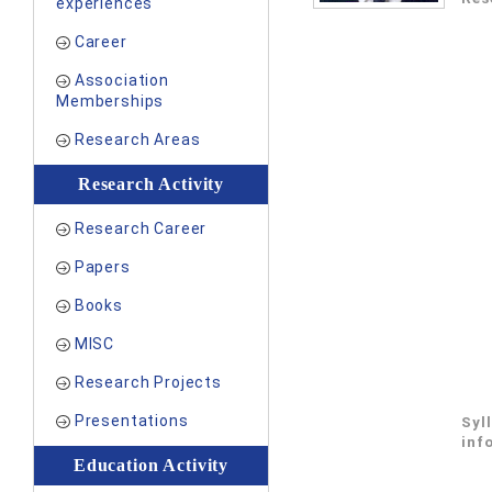
experiences
Career
Association
Memberships
Research Areas
Research Activity
Research Career
Papers
Books
MISC
Research Projects
Presentations
Syl
inf
Education Activity