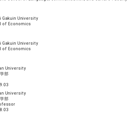
 Gakuin University
l of Economics
 Gakuin University
l of Economics
n University
学部
9.03
n University
学部
ofessor
8.03