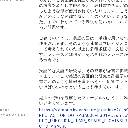
らかにする実証的な英語研究を行っています
の考察対象として眺めると、教科書で学んだ
ったような形が使用されていたりします。こ
がどのような経緯で成立したのかというよう
た、すでにわかっている表現や使い方につい
ろい問題です。
ご存じのように、英語の語は、単独で用いら
使用されます。そのような連鎖はフレイジオ
まで考えられていた以上に多種多様で、文法
す。フレーズとは何か、それぞれのフレーズ
る分野です。
実証的な英語の研究は、その成果が辞書に掲
きます。そこで英語の実証的な研究と辞書学
書にどのような情報を盛るべきか、研究で明
いけばいいのかということも考えています。
昆虫の行動を観察したファーブルのように、
いと考えています。
labus
https://syllabus.kwansei.ac.jp/uniasv2/U
ormation URL
REQ_ACTION_DO=/AGA030PLS01Action.do
REQ_FUNCTION_JUMP_START_FLG=1&SLB
C_ID=AGA030