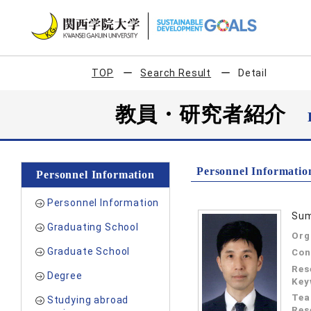
TOP
Search Result
Detail
教員・研究者紹介
Personnel Informatio
Personnel Information
Personnel Information
Sum
Graduating School
Org
Graduate School
Con
Res
Degree
Key
Tea
Studying abroad
Res