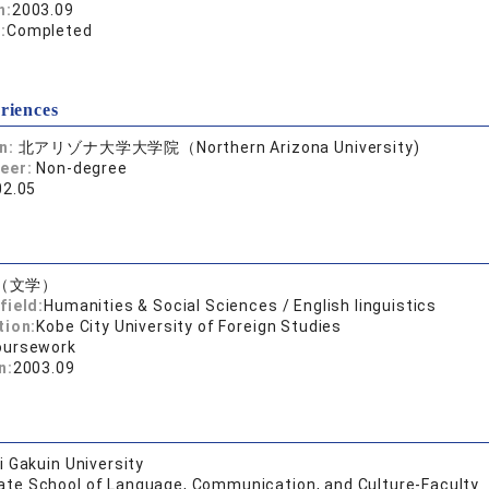
n:
2003.09
:
Completed
riences
on:
北アリゾナ大学大学院（Northern Arizona University)
reer:
Non-degree
02.05
（文学）
field:
Humanities & Social Sciences / English linguistics
tion:
Kobe City University of Foreign Studies
oursework
n:
2003.09
 Gakuin University
ate School of Language, Communication, and Culture-Faculty