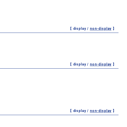
【 display /
non-display
】
【 display /
non-display
】
【 display /
non-display
】