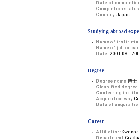
Date of completio
Completion status
Country:
Japan
Studying abroad expe
Name of instituti
Name of job or ca
Date:
2001.08 - 20
Degree
Degree name:
博士
Classified degree 
Conferring institu
Acquisition way:
C
Date of acquisitio
Career
Affiliation:
Kwansei
Department:
Gradu