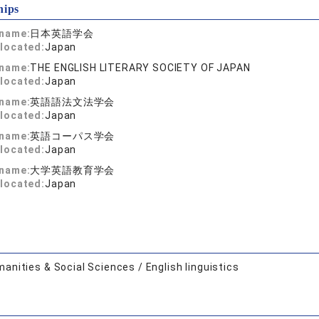
hips
 name:
日本英語学会
located:
Japan
 name:
THE ENGLISH LITERARY SOCIETY OF JAPAN
located:
Japan
 name:
英語語法文法学会
located:
Japan
 name:
英語コーパス学会
located:
Japan
 name:
大学英語教育学会
located:
Japan
anities & Social Sciences / English linguistics