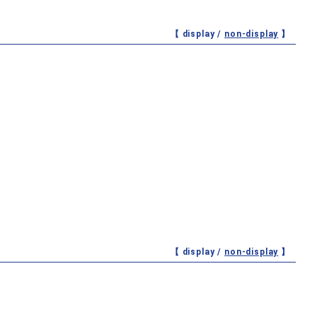
【 display /
non-display
】
【 display /
non-display
】