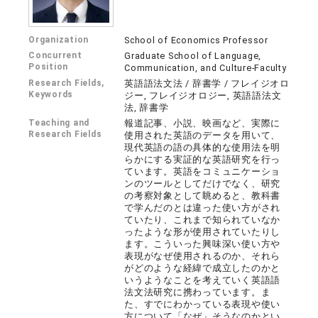
Organization
School of Economics Professor
Concurrent
Graduate School of Language,
Position
Communication, and Culture-Faculty
Research Fields,
英語語法文法 / 辞書学 / フレイジオロ
Keywords
ジー, フレイジオロジー, 英語語法文
法, 辞書学
Teaching and
報道記事、小説、映画など、実際に
Research Fields
使用された英語のデータを用いて、
現代英語の語の具体的な使用法を明
らかにする実証的な英語研究を行っ
ています。英語をコミュニケーショ
ンのツールとしてだけでなく、研究
の考察対象として眺めると、教科書
で学んだのとは違った使い方がされ
ていたり、これまで知られていなか
ったような形が使用されていたりし
ます。こういった興味深い使い方や
表現がなぜ使用されるのか、それら
がどのような経緯で成立したのかと
いうようなことを考えていく英語語
法文法研究に携わっています。ま
た、すでにわかっている表現や使い
方について「なぜ」そうなのかとい