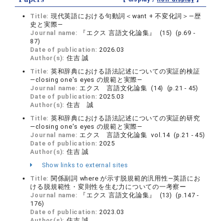
Title:
現代英語における句動詞＜want + 不変化詞＞―歴
史と実際―
Journal name:
『エクス 言語文化論集』 (15) (p.69 -
87)
Date of publication:
2026.03
Author(s):
住吉 誠
Title:
英和辞典における語法記述についての実証的検証
―closing one's eyes の規範と実際―
Journal name:
エクス 言語文化論集 (14) (p.21 - 45)
Date of publication:
2025.03
Author(s):
住吉 誠
Title:
英和辞典における語法記述についての実証的研究
―closing one's eyes の規範と実際―
Journal name:
エクス 言語文化論集 vol.14 (p.21 - 45)
Date of publication:
2025
Author(s):
住吉 誠
Show links to external sites
Title:
関係副詞 where が示す脱規範的汎用性―英語にお
ける脱規範性・変則性を生む力についての一考察ー
Journal name:
『エクス 言語文化論集』 (13) (p.147 -
176)
Date of publication:
2023.03
Author(s):
住吉 誠