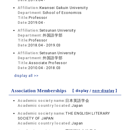
Affiliation:
Kwansei Gakuin University
Department:
School of Economics
Title:
Professor
Date:
2019.04 -
Affiliation:
Setsunan University
Department:
外国語学部
Title:
Professor
Date:
2018.04 - 2019.03
Affiliation:
Setsunan University
Department:
外国語学部
Title:
Associate Professor
Date:
2010.04 - 2018.03
display all >>
Association Memberships
【 display /
non-display
】
Academic society name:
日本英語学会
Academic country located:
Japan
Academic society name:
THE ENGLISH LITERARY
SOCIETY OF JAPAN
Academic country located:
Japan