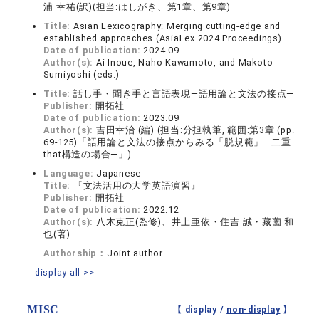
浦 幸祐(訳)(担当:はしがき、第1章、第9章)
Title:
Asian Lexicography: Merging cutting-edge and
established approaches (AsiaLex 2024 Proceedings)
Date of publication:
2024.09
Author(s):
Ai Inoue, Naho Kawamoto, and Makoto
Sumiyoshi (eds.)
Title:
話し手・聞き手と言語表現―語用論と文法の接点―
Publisher:
開拓社
Date of publication:
2023.09
Author(s):
吉田幸治 (編) (担当:分担執筆, 範囲:第3章 (pp.
69-125)「語用論と文法の接点からみる「脱規範」―二重
that構造の場合―」)
Language:
Japanese
Title:
『文法活用の大学英語演習』
Publisher:
開拓社
Date of publication:
2022.12
Author(s):
八木克正(監修)、井上亜依・住吉 誠・藏薗 和
也(著)
Authorship：
Joint author
display all >>
MISC
【 display /
non-display
】