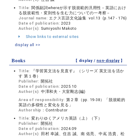
Title:
関係副詞whereが示す脱規範的汎用性－英語におけ
る脱規範性・変則性を生む力についての一考察－
Journal name:
エクス言語文化論集 vol.13 (p.147 - 176)
Date of publication:
2023
Author(s):
Sumiyoshi Makoto
Show links to external sites
display all >>
Books
【 display /
non-display
】
Title:
『学習英文法を見直す』（シリーズ 英文法を活か
す 第１巻）
Publisher:
開拓社
Date of publication:
2025.10
Author(s):
中澤和夫・大室剛志(編)
Area of responsibility:
第２章（pp. 19-38）「脱規範的
英語の多様性と変化を見る」
Authorship：
Contributor
Title:
変わりゆくアメリカ英語（上）（下）
Publisher:
開拓社
Date of publication:
2024.09
Author(s):
田村 幸誠、住吉 誠、南 佑亮、中嶌 浩貴、松