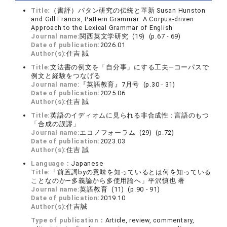
Title:
（書評）パタン研究の伝統と革新 Susan Hunston
and Gill Francis, Pattern Grammar: A Corpus-driven
Approach to the Lexical Grammar of English
Journal name:
関西英文学研究 (19) (p.67 - 69)
Date of publication:
2026.01
Author(s):
住吉 誠
Title:
文法書の例文を「自分事」にする工夫―コーパスで
例文と経験をつなげる
Journal name:
『英語教育』7月号 (p.30 - 31)
Date of publication:
2025.06
Author(s):
住吉 誠
Title:
英語のイディオムに見られる非合成性 : 言語のもつ
「合成の誤謬」
Journal name:
エコノフォーラム (29) (p.72)
Date of publication:
2023.03
Author(s):
住吉 誠
Language：
Japanese
Title:
「前置詞byの意味を知っているとは何を知っている
ことなのか―多義論から多使用論へ」平沢慎也 著
Journal name:
英語教育 (11) (p.90 - 91)
Date of publication:
2019.10
Author(s):
住吉誠
Type of publication：
Article, review, commentary,