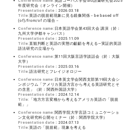
Conference name:
英語コーパス学会SIG語彙研究会2025
年度研究会（オンライン開催）
Presentation date：
2026.03.18
Title:
英語の脱規範現象に見る鏡像関係－be based off
(of)/from/of の場合－
Conference name:
日本英語学会第43回大会 講演（於：
九州大学伊都キャンパス）
Presentation date：
2025.11.09
Title:
直観判断と英語の実態の齟齬を考える―実証的英語
語法研究の立場から
Conference name:
第11回大阪言語学談話会（於：大阪
大学）
Presentation date：
2025.03.16
Title:
語法研究とフレイジオロジー
Conference name:
日本英文学会関西支部第19回大会シ
ンポジウム「アメリカ英語方言から考える英語研究とそ
の含意」（於：関西外国語大学）
Presentation date：
2024.12.14
Title:
「地方方言変種から考えるアメリカ英語の「脱規
範」」
Conference name:
関西学院大学言語コミュニケーショ
ン文化研究科公開セミナー（於：関西学院大学）
Presentation date：
2024.07.13
Title:
英語の「脱規範」現象を考える