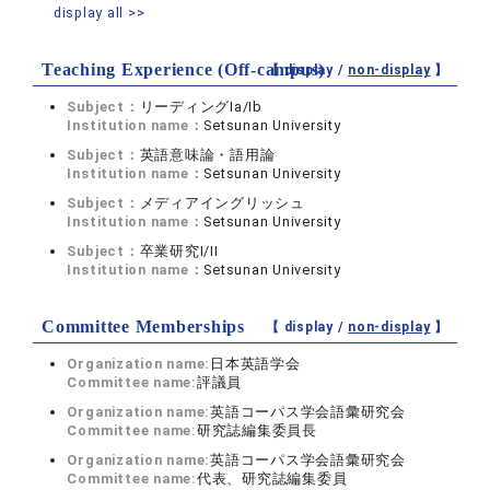
display all >>
Teaching Experience (Off-campus)
【 display /
non-display
】
Subject：
リーディングIa/Ib
Institution name：
Setsunan University
Subject：
英語意味論・語用論
Institution name：
Setsunan University
Subject：
メディアイングリッシュ
Institution name：
Setsunan University
Subject：
卒業研究I/II
Institution name：
Setsunan University
Committee Memberships
【 display /
non-display
】
Organization name:
日本英語学会
Committee name:
評議員
Organization name:
英語コーパス学会語彙研究会
Committee name:
研究誌編集委員長
Organization name:
英語コーパス学会語彙研究会
Committee name:
代表、研究誌編集委員