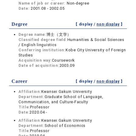
Name of job or career:
Non-degree
Date:
2001.08 - 2002.05
Degree
【 display /
non-display
】
Degree name:
博士（文学）
Classified degree field:
Humanities & Social Sciences
/ English linguistics
Conferring institution:
Kobe City University of Foreign
Studies
Acquisition way:
Coursework
Date of acquisition:
2003.09
Career
【 display /
non-display
】
Affiliation:
Kwansei Gakuin University
Department:
Graduate School of Language,
Communication, and Culture-Faculty
Title:
Professor
Date:
2020.04 -
Affiliation:
Kwansei Gakuin University
Department:
School of Economics
Title:
Professor
Date:
2019.04 -