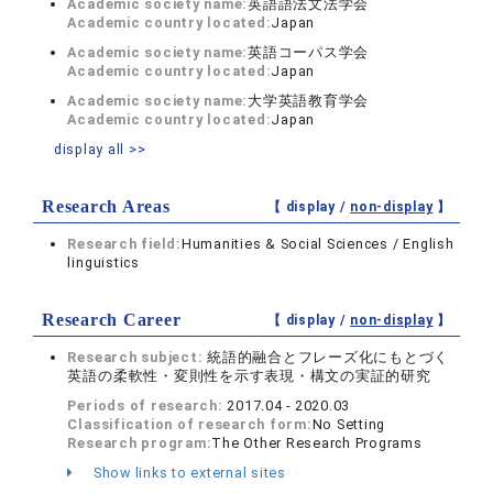
Academic society name:
英語語法文法学会
Academic country located:
Japan
Academic society name:
英語コーパス学会
Academic country located:
Japan
Academic society name:
大学英語教育学会
Academic country located:
Japan
display all >>
Research Areas
【 display /
non-display
】
Research field:
Humanities & Social Sciences / English
linguistics
Research Career
【 display /
non-display
】
Research subject:
統語的融合とフレーズ化にもとづく
英語の柔軟性・変則性を示す表現・構文の実証的研究
Periods of research:
2017.04 - 2020.03
Classification of research form:
No Setting
Research program:
The Other Research Programs
Show links to external sites