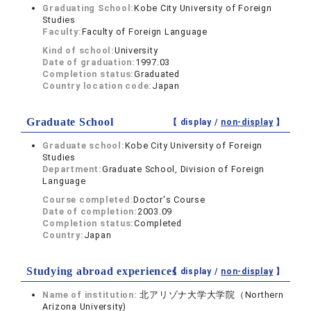
Graduating School:
Kobe City University of Foreign
Studies
Faculty:
Faculty of Foreign Language
Kind of school:
University
Date of graduation:
1997.03
Completion status:
Graduated
Country location code:
Japan
Graduate School
【 display /
non-display
】
Graduate school:
Kobe City University of Foreign
Studies
Department:
Graduate School, Division of Foreign
Language
Course completed:
Doctor's Course
Date of completion:
2003.09
Completion status:
Completed
Country:
Japan
Studying abroad experiences
【 display /
non-display
】
Name of institution:
北アリゾナ大学大学院（Northern
Arizona University)