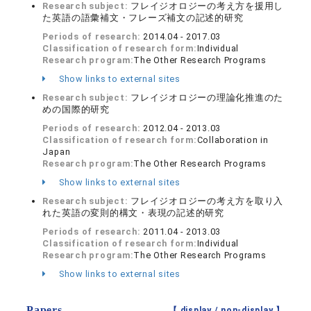
Research subject:
フレイジオロジーの考え方を援用し
た英語の語彙補文・フレーズ補文の記述的研究
Periods of research:
2014.04 - 2017.03
Classification of research form:
Individual
Research program:
The Other Research Programs
Show links to external sites
Research subject:
フレイジオロジーの理論化推進のた
めの国際的研究
Periods of research:
2012.04 - 2013.03
Classification of research form:
Collaboration in
Japan
Research program:
The Other Research Programs
Show links to external sites
Research subject:
フレイジオロジーの考え方を取り入
れた英語の変則的構文・表現の記述的研究
Periods of research:
2011.04 - 2013.03
Classification of research form:
Individual
Research program:
The Other Research Programs
Show links to external sites
Papers
【 display /
non-display
】