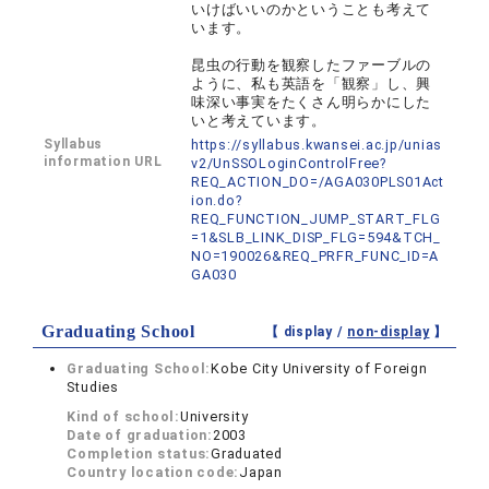
いけばいいのかということも考えて
います。
昆虫の行動を観察したファーブルの
ように、私も英語を「観察」し、興
味深い事実をたくさん明らかにした
いと考えています。
Syllabus
https://syllabus.kwansei.ac.jp/unias
information URL
v2/UnSSOLoginControlFree?
REQ_ACTION_DO=/AGA030PLS01Act
ion.do?
REQ_FUNCTION_JUMP_START_FLG
=1&SLB_LINK_DISP_FLG=594&TCH_
NO=190026&REQ_PRFR_FUNC_ID=A
GA030
Graduating School
【 display /
non-display
】
Graduating School:
Kobe City University of Foreign
Studies
Kind of school:
University
Date of graduation:
2003
Completion status:
Graduated
Country location code:
Japan