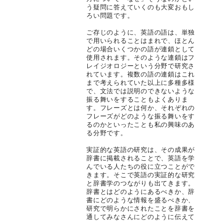
う疑問に答えていくのも大変おもし
ろい問題です。
ご存じのように、英語の語は、単独
で用いられることはまれで、ほとん
どの場合いくつかの語が連鎖として
使用されます。そのような連鎖はフ
レイジオロジーという分野で研究さ
れています。複数の語の連鎖はこれ
まで考えられていた以上に多種多様
で、文法では説明のできないような
振る舞いをすることもよくありま
す。フレーズとは何か、それぞれの
フレーズがどのような振る舞いをす
るのかといったことも私の興味のあ
る分野です。
実証的な英語の研究は、その成果が
辞書に掲載されることで、英語を学
んでいる人たちの役に立つことがで
きます。そこで英語の実証的な研究
と辞書学のつながりも出てきます。
辞書とはどのようにあるべきか、辞
書にどのような情報を盛るべきか、
研究で明らかにされたことを辞書を
通してみなさんにどのように伝えて