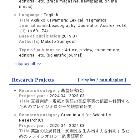
editorial, etc. (trade magazine, newspaper, online
media)
Language：
English
Title:
Akihiko Kawamura: Lexical Pragmatics
Journal name:
Lexicography: Journal of Asialex vol.6
(1) (p.69 - 74)
Date of publication:
2019.07
Author(s):
Makoto Sumiyoshi
Type of publication：
Article, review, commentary,
editorial, etc. (scientific journal)
display all >>
Research Projects
【 display /
non-display
】
Research category:
基盤研究(C)
Project year：
2024.04 - 2028.03
Title:
直観判断・規範と英語の言語事実の齟齬を解消する
ためのフレイジオロジー的脱規範研究
Research category:
Grant-in-Aid for Scientific
Research(C)
Project year：
2020.04 - 2024.03
Title:
英語の脱規範性・変則性を生み出す力を解明するた
めのフレイジオロジー的実証研究