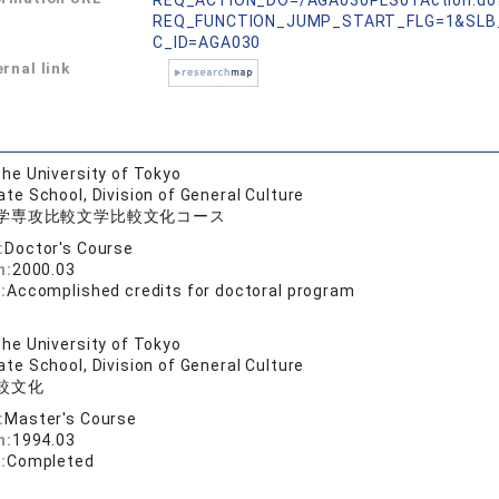
REQ_ACTION_DO=/AGA030PLS01Action.do
REQ_FUNCTION_JUMP_START_FLG=1&SLB
C_ID=AGA030
rnal link
he University of Tokyo
te School, Division of General Culture
学専攻比較文学比較文化コース
:
Doctor's Course
n:
2000.03
:
Accomplished credits for doctoral program
he University of Tokyo
te School, Division of General Culture
較文化
:
Master's Course
n:
1994.03
:
Completed