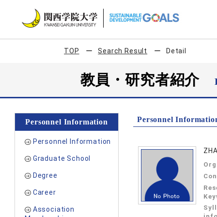
TOP
Search Result
Detail
教員・研究者紹介
Personnel Informatio
Personnel Information
Personnel Information
ZHA
Graduate School
Org
Degree
Con
Res
Career
Key
Syl
Association
inf