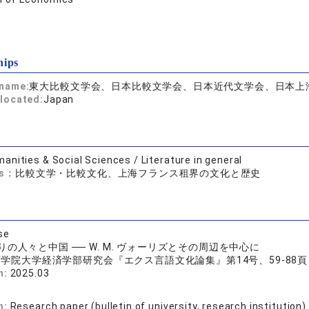
hips
 name:
東大比較文学会、日本比較文学会、日本近代文学会、日本上
located:
Japan
anities & Social Sciences / Literature in general
ds：
比較文学・比較文化、上海フランス租界の文化と歴史
se
の人々と中国 ── W. M. ヴォーリズとその周辺を中心に
学院大学経済学部研究会『エクス言語文化論集』第14号、59-88頁
n:
2025.03
n:
Research paper (bulletin of university, research institution)