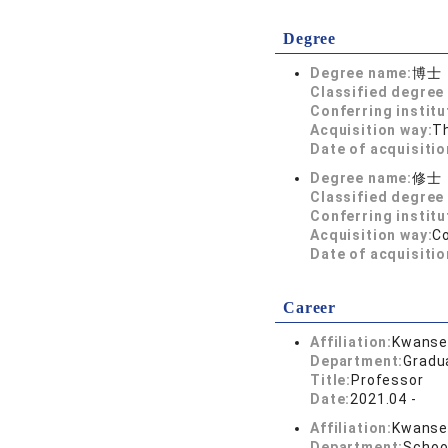
Degree
Degree name:
博士
Classified degree 
Conferring institu
Acquisition way:
T
Date of acquisitio
Degree name:
修士
Classified degree 
Conferring institu
Acquisition way:
C
Date of acquisitio
Career
Affiliation:
Kwansei
Department:
Gradu
Title:
Professor
Date:
2021.04 -
Affiliation:
Kwansei
Department:
Schoo