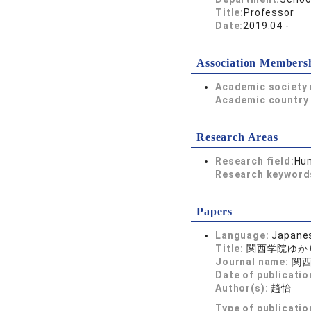
Title:
Professor
Date:
2019.04 -
Association Members
Academic society
Academic country 
Research Areas
Research field:
Hum
Research keywor
Papers
Language:
Japane
Title:
関西学院ゆかり
Journal name:
関西
Date of publicatio
Author(s):
趙怡
Type of publicatio