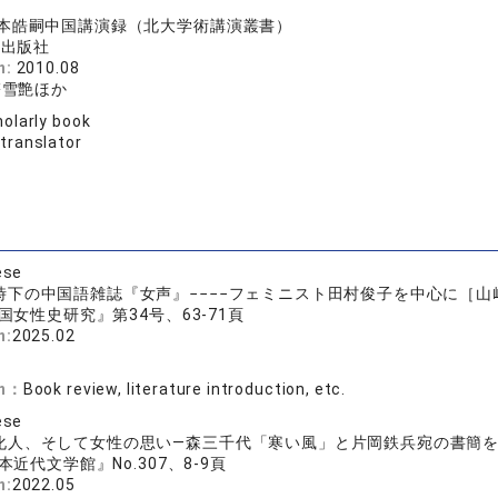
e
本皓嗣中国講演録（北大学術講演叢書）
学出版社
n:
2010.08
雋雪艶ほか
olarly book
 translator
ese
下の中国語雑誌『女声』−−−−フェミニスト田村俊子を中心に［山﨑眞
国女性史研究』第34号、63-71頁
n:
2025.02
on：
Book review, literature introduction, etc.
ese
化人、そして女性の思い―森三千代「寒い風」と片岡鉄兵宛の書簡
本近代文学館』No.307、8-9頁
n:
2022.05