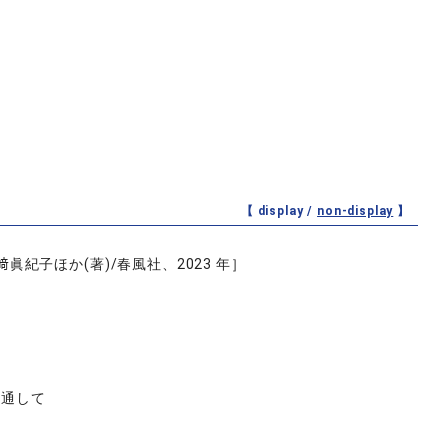
【 display /
non-display
】
紀子ほか(著)/春風社、2023 年］
を通して