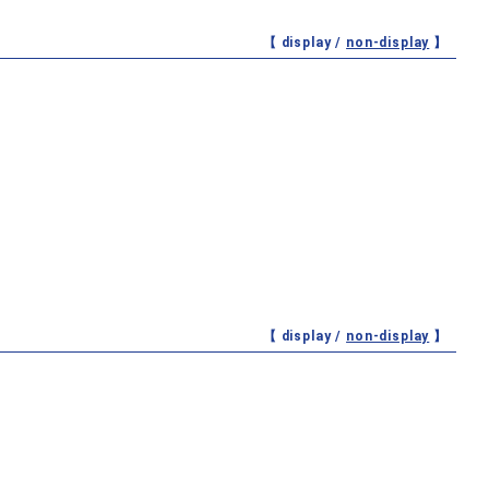
【 display /
non-display
】
【 display /
non-display
】