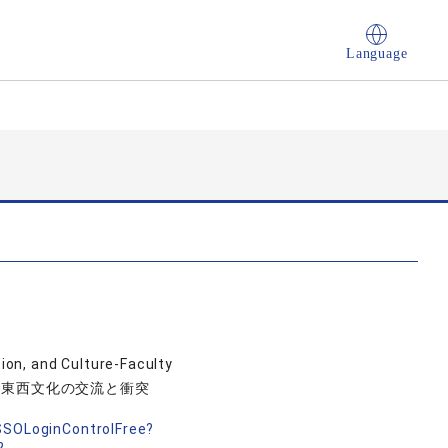
Language
on, and Culture-Faculty
, 東西文化の交流と衝突
nSSOLoginControlFree?