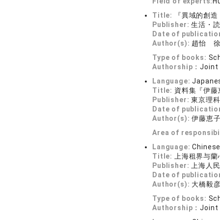
Field of experts:
Hu
Title:
『異域的創造
Publisher:
生活・
Date of publicatio
Author(s):
趙怡 
Type of books:
Sch
Authorship：
Joint
Language:
Japane
Title:
資料集『伊藤
Publisher:
東京理
Date of publicatio
Author(s):
伊藤恵
Area of responsibi
Language:
Chines
Title:
上海租界与蘭
Publisher:
上海人
Date of publicatio
Author(s):
大橋毅
Type of books:
Sch
Authorship：
Joint