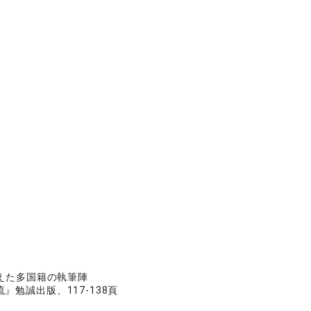
欄を支えた多国籍の執筆陣
勉誠出版、117-138頁