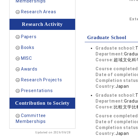
Memberships
Research Areas
Exte
Research Activity
Papers
Graduate School
Books
Graduate school:
T
Department:
Gradua
MISC
Course:
超域文化科
Course completed
Awards
Date of completio
Research Projects
Completion status
Country:
Japan
Presentations
Graduate school:
T
Department:
Gradua
Contribution to Society
Course:
比較文学比
Committee
Course completed
Memberships
Date of completio
Completion status
Updated on 2026/06/28
Country:
Japan