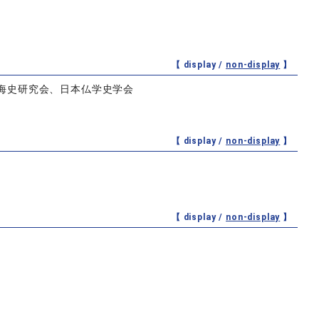
【 display /
non-display
】
海史研究会、日本仏学史学会
【 display /
non-display
】
【 display /
non-display
】