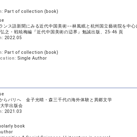
n:
Part of collection (book)
se
ランス語新聞にみる近代中国美術−−林風眠と杭州国立藝術院を中心
弘之・戦暁梅編『近代中国美術の辺界』勉誠出版、25-46 頁
n:
2022.05
n:
Part of collection (book)
ication:
Single Author
se
からパリへ 金子光晴・森三千代の海外体験と異郷文学
院大学出版会
n:
2021.03
olarly book
author