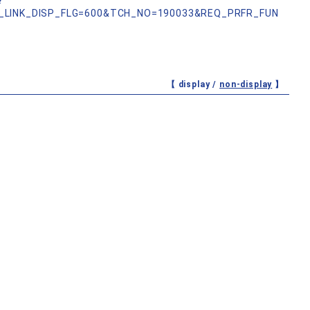
?
_LINK_DISP_FLG=600&TCH_NO=190033&REQ_PRFR_FUN
【 display /
non-display
】