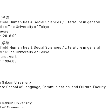
（学術）
field:
Humanities & Social Sciences / Literature in general
tion:
The University of Tokyo
hesis
n:
2018.09
（学術）
field:
Humanities & Social Sciences / Literature in general
tion:
The University of Tokyo
oursework
n:
1994.03
 Gakuin University
ate School of Language, Communication, and Culture-Faculty
 Gakuin University
l of Economics