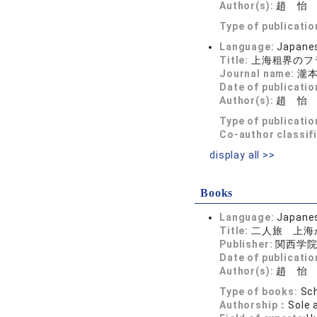
Author(s):
趙 怡
Type of publicatio
Language:
Japane
Title:
上海租界のフ
Journal name:
瀧本
Date of publicatio
Author(s):
趙 怡
Type of publicatio
Co-author classif
display all >>
Books
Language:
Japane
Title:
二人旅 上海
Publisher:
関西学
Date of publicatio
Author(s):
趙 怡
Type of books:
Sch
Authorship：
Sole 