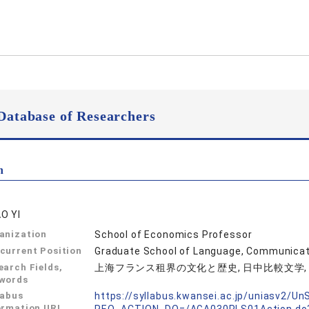
Database of Researchers
n
O YI
anization
School of Economics Professor
current Position
Graduate School of Language, Communicati
earch Fields,
上海フランス租界の文化と歴史, 日中比較文学
words
labus
https://syllabus.kwansei.ac.jp/uniasv2/U
ormation URL