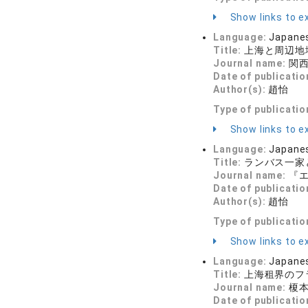
Show links to ex
Language:
Japane
Title:
上海と周辺地域
Journal name:
関西学
Date of publicatio
Author(s):
趙怡
Type of publicatio
Show links to ex
Language:
Japane
Title:
ランバス一家と
Journal name:
『エ
Date of publicatio
Author(s):
趙怡
Type of publicatio
Show links to ex
Language:
Japane
Title:
上海租界のフラン
Journal name:
榎本
Date of publicatio