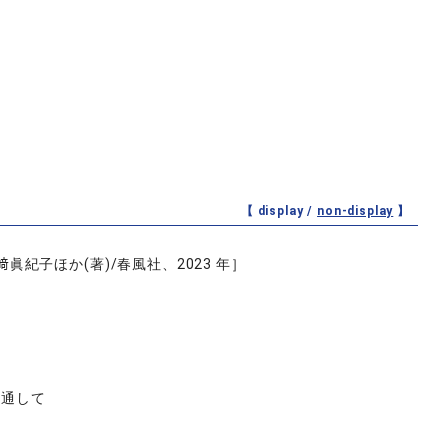
【 display /
non-display
】
紀子ほか(著)/春風社、2023 年］
を通して