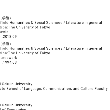
（学術）
field:
Humanities & Social Sciences / Literature in general
tion:
The University of Tokyo
hesis
n:
2018.09
（学術）
field:
Humanities & Social Sciences / Literature in general
tion:
The University of Tokyo
oursework
n:
1994.03
 Gakuin University
ate School of Language, Communication, and Culture-Faculty
 Gakuin University
l of Economics