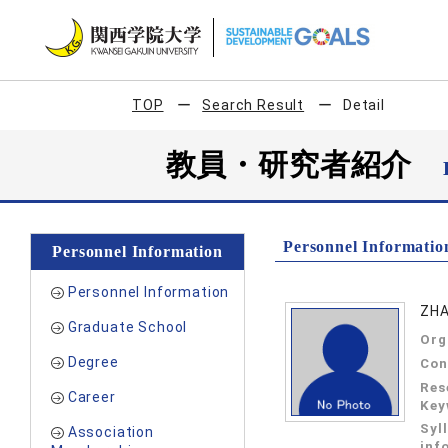
TOP
Search Result
Detail
教員・研究者紹介
Personnel Informatio
Personnel Information
Personnel Information
ZHA
Graduate School
Org
Degree
Con
Res
Career
Key
Syl
Association
inf