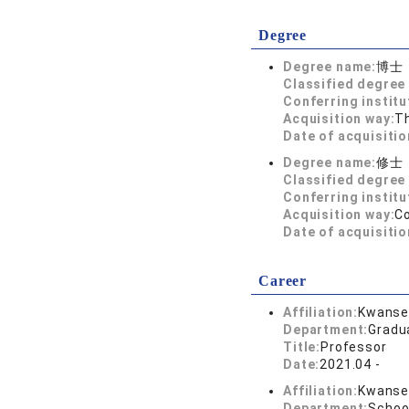
Degree
Degree name:
博士
Classified degree 
Conferring institu
Acquisition way:
T
Date of acquisitio
Degree name:
修士
Classified degree 
Conferring institu
Acquisition way:
C
Date of acquisitio
Career
Affiliation:
Kwansei
Department:
Gradu
Title:
Professor
Date:
2021.04 -
Affiliation:
Kwansei
Department:
Schoo