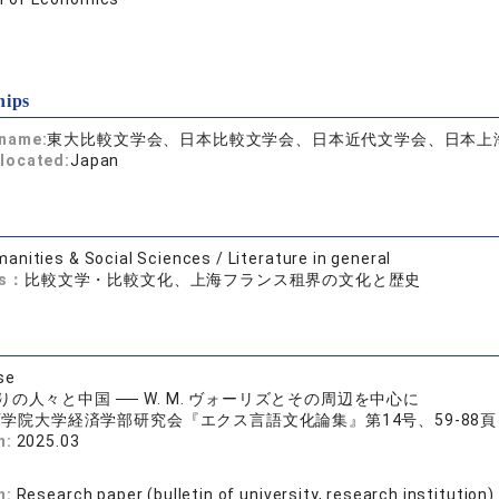
hips
 name:
東大比較文学会、日本比較文学会、日本近代文学会、日本上
located:
Japan
anities & Social Sciences / Literature in general
ds：
比較文学・比較文化、上海フランス租界の文化と歴史
se
の人々と中国 ── W. M. ヴォーリズとその周辺を中心に
学院大学経済学部研究会『エクス言語文化論集』第14号、59-88頁
n:
2025.03
n:
Research paper (bulletin of university, research institution)