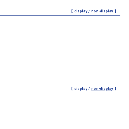
【 display /
non-display
】
【 display /
non-display
】