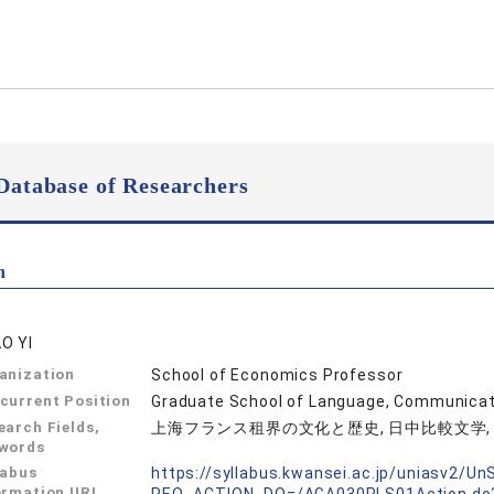
Database of Researchers
n
O YI
anization
School of Economics Professor
current Position
Graduate School of Language, Communicati
earch Fields,
上海フランス租界の文化と歴史, 日中比較文学
words
labus
https://syllabus.kwansei.ac.jp/uniasv2/U
ormation URL