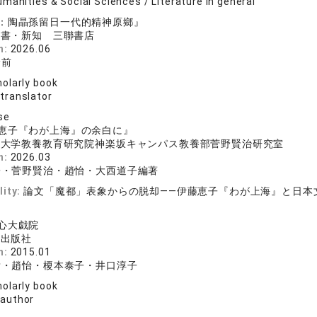
manities & Social Sciences / Literature in general
：陶晶孫留日一代的精神原鄉』
読書・新知 三聯書店
n:
2026.06
徐前
olarly book
 translator
se
恵子『わが上海』の余白に』
科大学教養教育研究院神楽坂キャンパス教養部菅野賢治研究室
n:
2026.03
子・菅野賢治・趙怡・大西道子編著
lity:
論文「魔都」表象からの脱却――伊藤恵子『わが上海』と日本
e
心大戯院
民出版社
n:
2015.01
彦・趙怡・榎本泰子・井口淳子
olarly book
 author