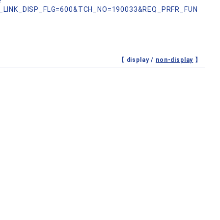
?
_LINK_DISP_FLG=600&TCH_NO=190033&REQ_PRFR_FUN
【 display /
non-display
】