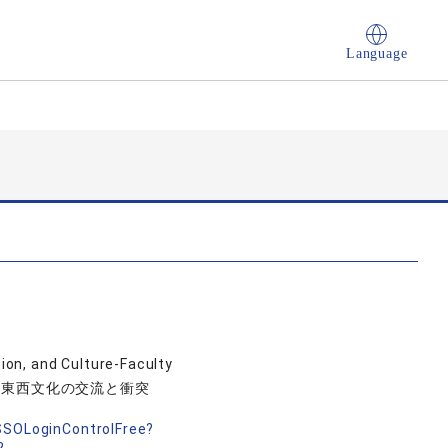
Language
on, and Culture-Faculty
, 東西文化の交流と衝突
nSSOLoginControlFree?