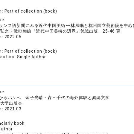
n:
Part of collection (book)
se
ランス語新聞にみる近代中国美術−−林風眠と杭州国立藝術院を中心
弘之・戦暁梅編『近代中国美術の辺界』勉誠出版、25-46 頁
n:
2022.05
n:
Part of collection (book)
ication:
Single Author
se
からパリへ 金子光晴・森三千代の海外体験と異郷文学
院大学出版会
n:
2021.03
olarly book
author