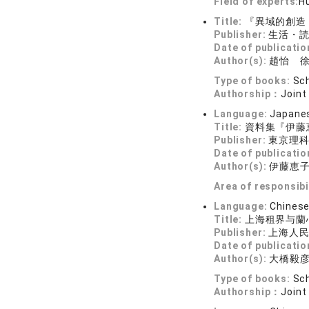
Field of experts:
Hu
Title:
『異域的創造
Publisher:
生活・
Date of publicatio
Author(s):
趙怡 
Type of books:
Sch
Authorship：
Joint
Language:
Japane
Title:
資料集『伊藤
Publisher:
東京理
Date of publicatio
Author(s):
伊藤恵
Area of responsibi
Language:
Chines
Title:
上海租界与蘭
Publisher:
上海人
Date of publicatio
Author(s):
大橋毅
Type of books:
Sch
Authorship：
Joint