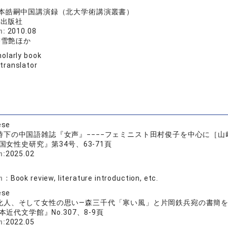
e
本皓嗣中国講演録（北大学術講演叢書）
学出版社
n:
2010.08
雋雪艶ほか
olarly book
 translator
ese
下の中国語雑誌『女声』−−−−フェミニスト田村俊子を中心に［山﨑眞
国女性史研究』第34号、63-71頁
n:
2025.02
on：
Book review, literature introduction, etc.
ese
化人、そして女性の思い―森三千代「寒い風」と片岡鉄兵宛の書簡
本近代文学館』No.307、8-9頁
n:
2022.05