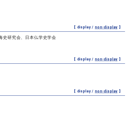
【 display /
non-display
】
海史研究会、日本仏学史学会
【 display /
non-display
】
【 display /
non-display
】