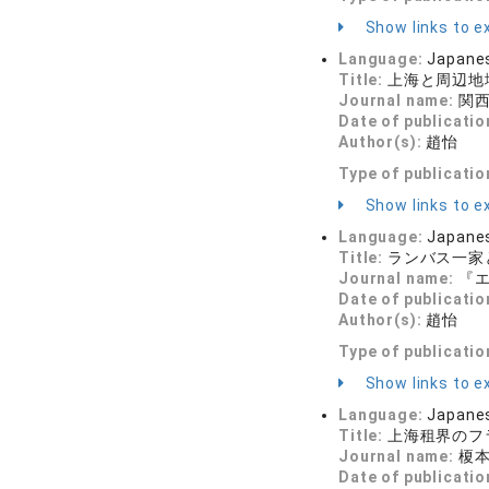
Show links to ex
Language:
Japane
Title:
上海と周辺地域
Journal name:
関西学
Date of publicatio
Author(s):
趙怡
Type of publicatio
Show links to ex
Language:
Japane
Title:
ランバス一家と
Journal name:
『エ
Date of publicatio
Author(s):
趙怡
Type of publicatio
Show links to ex
Language:
Japane
Title:
上海租界のフラン
Journal name:
榎本
Date of publicatio