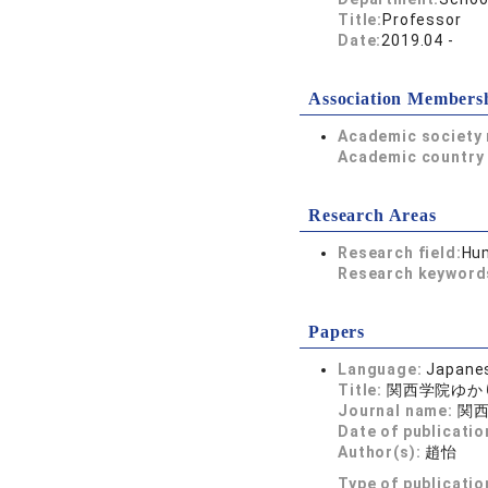
Title:
Professor
Date:
2019.04 -
Association Members
Academic society
Academic country 
Research Areas
Research field:
Hum
Research keywor
Papers
Language:
Japane
Title:
関西学院ゆかり
Journal name:
関西
Date of publicatio
Author(s):
趙怡
Type of publicatio