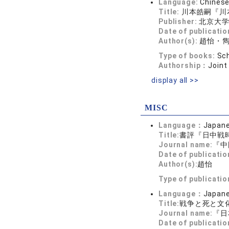
Language:
Chines
Title:
川本皓嗣『川
Publisher:
北京大
Date of publicatio
Author(s):
趙怡・
Type of books:
Sch
Authorship：
Joint
display all >>
MISC
Language：
Japan
Title:
書評『日中戦時
Journal name:
『中
Date of publicatio
Author(s):
趙怡
Type of publicati
Language：
Japan
Title:
戦争と死と文
Journal name:
『日
Date of publicatio