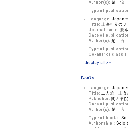
Author(s):
趙 怡
Type of publicatio
Language:
Japane
Title:
上海租界のフ
Journal name:
瀧本
Date of publicatio
Author(s):
趙 怡
Type of publicatio
Co-author classif
display all >>
Books
Language:
Japane
Title:
二人旅 上海
Publisher:
関西学
Date of publicatio
Author(s):
趙 怡
Type of books:
Sch
Authorship：
Sole 