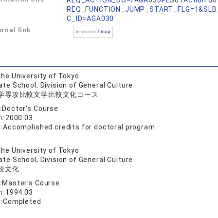
REQ_ACTION_DO=/AGA030PLS01Action.do
REQ_FUNCTION_JUMP_START_FLG=1&SLB
C_ID=AGA030
rnal link
he University of Tokyo
te School, Division of General Culture
学専攻比較文学比較文化コース
:
Doctor's Course
n:
2000.03
:
Accomplished credits for doctoral program
he University of Tokyo
te School, Division of General Culture
較文化
:
Master's Course
n:
1994.03
:
Completed