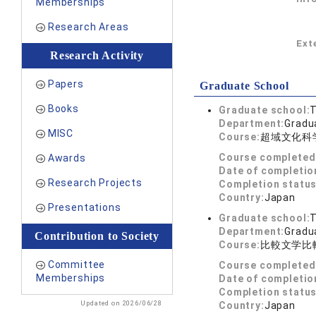
Memberships
Research Areas
Exte
Research Activity
Papers
Graduate School
Books
Graduate school:
T
Department:
Gradua
MISC
Course:
超域文化科
Course completed
Awards
Date of completio
Research Projects
Completion status
Country:
Japan
Presentations
Graduate school:
T
Department:
Gradua
Contribution to Society
Course:
比較文学比
Committee
Course completed
Memberships
Date of completio
Completion status
Updated on 2026/06/28
Country:
Japan