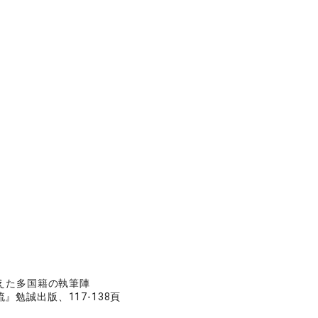
欄を支えた多国籍の執筆陣
勉誠出版、117-138頁