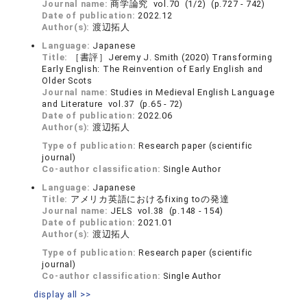
Journal name:
商学論究 vol.70 (1/2) (p.727 - 742)
Date of publication:
2022.12
Author(s):
渡辺拓人
Language:
Japanese
Title:
［書評］Jeremy J. Smith (2020) Transforming
Early English: The Reinvention of Early English and
Older Scots
Journal name:
Studies in Medieval English Language
and Literature vol.37 (p.65 - 72)
Date of publication:
2022.06
Author(s):
渡辺拓人
Type of publication:
Research paper (scientific
journal)
Co-author classification:
Single Author
Language:
Japanese
Title:
アメリカ英語におけるfixing toの発達
Journal name:
JELS vol.38 (p.148 - 154)
Date of publication:
2021.01
Author(s):
渡辺拓人
Type of publication:
Research paper (scientific
journal)
Co-author classification:
Single Author
display all >>