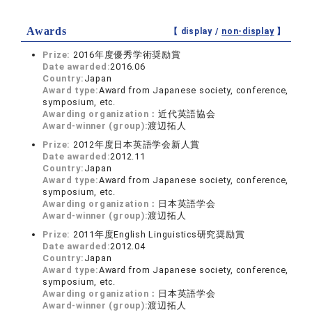
Awards
【 display /
non-display
】
Prize:
2016年度優秀学術奨励賞
Date awarded:
2016.06
Country:
Japan
Award type:
Award from Japanese society, conference,
symposium, etc.
Awarding organization：
近代英語協会
Award-winner (group):
渡辺拓人
Prize:
2012年度日本英語学会新人賞
Date awarded:
2012.11
Country:
Japan
Award type:
Award from Japanese society, conference,
symposium, etc.
Awarding organization：
日本英語学会
Award-winner (group):
渡辺拓人
Prize:
2011年度English Linguistics研究奨励賞
Date awarded:
2012.04
Country:
Japan
Award type:
Award from Japanese society, conference,
symposium, etc.
Awarding organization：
日本英語学会
Award-winner (group):
渡辺拓人