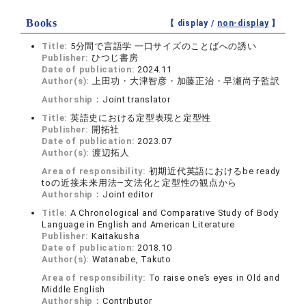
Books
【 display /
non-display
】
Title:
5分間で言語学 一口サイズのことばへの誘い
Publisher:
ひつじ書房
Date of publication:
2024.11
Author(s):
上田功・大津智彦・加藤正治・早瀬尚子監訳
Authorship：
Joint translator
Title:
英語史における定型表現と定型性
Publisher:
開拓社
Date of publication:
2023.07
Author(s):
渡辺拓人
Area of responsibility:
初期近代英語におけるbe ready
toの近接未来用法―文法化と定型性の観点から
Authorship：
Joint editor
Title:
A Chronological and Comparative Study of Body
Language in English and American Literature
Publisher:
Kaitakusha
Date of publication:
2018.10
Author(s):
Watanabe, Takuto
Area of responsibility:
To raise one’s eyes in Old and
Middle English
Authorship：
Contributor