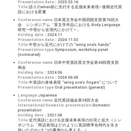
Presentation date：
2025.03.16
Title:
語りのwhen節に先行する近接未来表現―後期近代英
語における変遷
Conference name:
日本英文学会中国四国支部第76回大
会 シンポジアム「英文学作品における Body Language
研究―中世から近現代にかけて―」
Holding date：
2024.11
Presentation date：
2024.11.03
Title:
中世から近代にかけての “wring one’s hands”
Presentation type:
Symposium, workshop panel
(nominated)
Conference name:
日本中世英語英文学会第40回⻄支部
例会
Holding date：
2024.06
Presentation date：
2024.06.08
Title:
中英語の身体表現 “wring oneʼs fingers” について
Presentation type:
Oral presentation (general)
Language:
Japanese
Conference name:
近代英語協会第38回大会
International/Domestic presentation:
Domestic
presentation
Holding date：
2021.08
Title:
近代英語における近接未来表現の出現と拡大（シン
ポジウム「周辺表現はどのように英語標準化時代を生き
抜いたのか―3 つの事例から考える」）