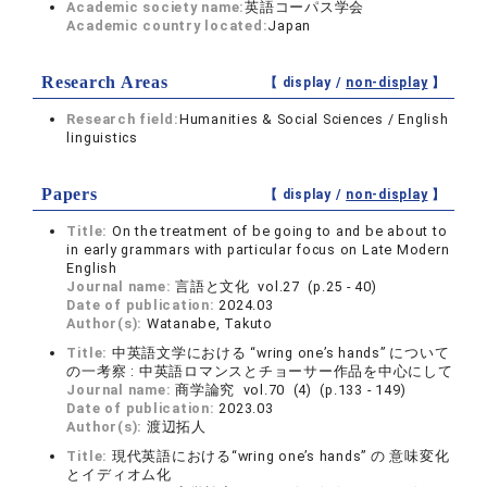
Academic society name:
英語コーパス学会
Academic country located:
Japan
Research Areas
【 display /
non-display
】
Research field:
Humanities & Social Sciences / English
linguistics
Papers
【 display /
non-display
】
Title:
On the treatment of be going to and be about to
in early grammars with particular focus on Late Modern
English
Journal name:
言語と文化 vol.27 (p.25 - 40)
Date of publication:
2024.03
Author(s):
Watanabe, Takuto
Title:
中英語文学における “wring one’s hands” について
の一考察 : 中英語ロマンスとチョーサー作品を中心にして
Journal name:
商学論究 vol.70 (4) (p.133 - 149)
Date of publication:
2023.03
Author(s):
渡辺拓人
Title:
現代英語における“wring one’s hands” の 意味変化
とイディオム化