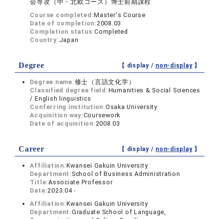
会専攻（中・北欧コース）博士前期課程
Course completed:
Master's Course
Date of completion:
2008.03
Completion status:
Completed
Country:
Japan
Degree
【 display /
non-display
】
Degree name:
修士（言語文化学）
Classified degree field:
Humanities & Social Sciences
/ English linguistics
Conferring institution:
Osaka University
Acquisition way:
Coursework
Date of acquisition:
2008.03
Career
【 display /
non-display
】
Affiliation:
Kwansei Gakuin University
Department:
School of Business Administration
Title:
Associate Professor
Date:
2023.04 -
Affiliation:
Kwansei Gakuin University
Department:
Graduate School of Language,