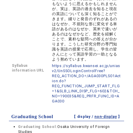
もないように思えるかもしれません
が、実は、英語の過去を知ると現在
の英語についても深く知ることがで
きます。綴りと発音のずれがあるの
はなぜか、不規則な形に変化する単
語があるのはなぜか、英米で違いが
あるのはなぜかなど、歴史を紐解く
ことで、素朴な疑問への答えが分か
ります。こうした研究分野の専門知
識を英語の授業で応用し、学生の皆
さんにとって英語学習の一助となる
よう努めています。
Syllabus
https://syllabus.kwansei.ac.jp/unias
information URL
v2/UnSSOLoginControlFree?
REQ_ACTION_DO=/AGA030PLS01Act
ion.do?
REQ_FUNCTION_JUMP_START_FLG
=1&SLB_LINK_DISP_FLG=602&TCH_
NO=190035&REQ_PRFR_FUNC_ID=A
GA030
Graduating School
【 display /
non-display
】
Graduating School:
Osaka University of Foreign
Studies