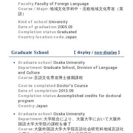
Faculty:
Faculty of Foreign Language
Course / Major:
地域文化学科中・北欧地域文化専攻（英
語）
Kind of school:
University
Date of graduation:
2005.03
Completion status:
Graduated
Country location code:
Japan
Graduate School
【 display /
non-display
】
Graduate school:
Osaka University
Department:
Graduate School, Division of Language
and Culture
Course:
言語文化専攻博士後期課程
Course completed:
Doctor's Course
Date of completion:
2013.09
Completion status:
Accomplished credits for doctoral
program
Country:
Japan
Graduate school:
Osaka University
Department:
大学統合により、大阪大学において大阪外
国語大学大学院の課程を修了
Course:
大阪外国語大学大学院言語社会研究科地域言語社