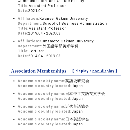
Communication, and Culture-Faculty
Title:
Assistant Professor
Date:
2021.04 -
Affiliation:
Kwansei Gakuin University
Department:
School of Business Administration
Title:
Assistant Professor
Date:
2019.04 - 2023.03
Affiliation:
Kumamoto Gakuen University
Department:
外国語学部英米学科
Title:
Lecturer
Date:
2014.04 - 2019.03
Association Memberships
【 display /
non-display
】
Academic society name:
英語史研究会
Academic country located:
Japan
Academic society name:
日本中世英語英文学会
Academic country located:
Japan
Academic society name:
近代英語協会
Academic country located:
Japan
Academic society name:
日本英語学会
Academic country located:
Japan