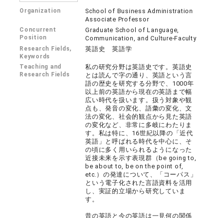
Organization
School of Business Administration
Associate Professor
Concurrent
Graduate School of Language,
Position
Communication, and Culture-Faculty
Research Fields,
英語史 英語学
Keywords
Teaching and
私の研究分野は英語史です。英語史
Research Fields
とは読んで字の通り、英語という言
語の歴史を研究する分野で、1000年
以上前の英語から現在の英語まで幅
広い時代を扱います。扱う対象や観
点も、発音の変化、語彙の変化、文
法の変化、社会的観点から見た英語
の変化など、非常に多岐にわたりま
す。私は特に、16世紀以降の「近代
英語」と呼ばれる時代を中心に、そ
の頃に多く用いられるようになった
近接未来を示す表現群（be going to,
be about to, be on the point of,
etc.）の発達について、「コーパス」
という電子化された言語資料を活用
し、実証的立場から研究していま
す。
昔の英語と今の英語は一見何の関係