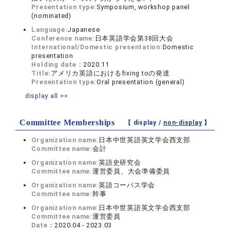
Presentation type:
Symposium, workshop panel
(nominated)
Language:
Japanese
Conference name:
日本英語学会第38回大会
International/Domestic presentation:
Domestic
presentation
Holding date：
2020.11
Title:
アメリカ英語におけるfixing toの発達
Presentation type:
Oral presentation (general)
display all >>
Committee Memberships
【 display /
non-display
】
Organization name:
日本中世英語英文学会西支部
Committee name:
会計
Organization name:
英語史研究会
Committee name:
運営委員、大会準備委員
Organization name:
英語コーパス学会
Committee name:
幹事
Organization name:
日本中世英語英文学会西支部
Committee name:
運営委員
Date：
2020.04 - 2023.03