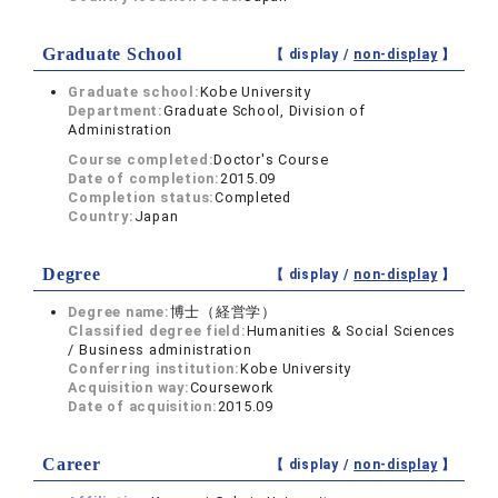
Graduate School
【 display /
non-display
】
Graduate school:
Kobe University
Department:
Graduate School, Division of
Administration
Course completed:
Doctor's Course
Date of completion:
2015.09
Completion status:
Completed
Country:
Japan
Degree
【 display /
non-display
】
Degree name:
博士（経営学）
Classified degree field:
Humanities & Social Sciences
/ Business administration
Conferring institution:
Kobe University
Acquisition way:
Coursework
Date of acquisition:
2015.09
Career
【 display /
non-display
】