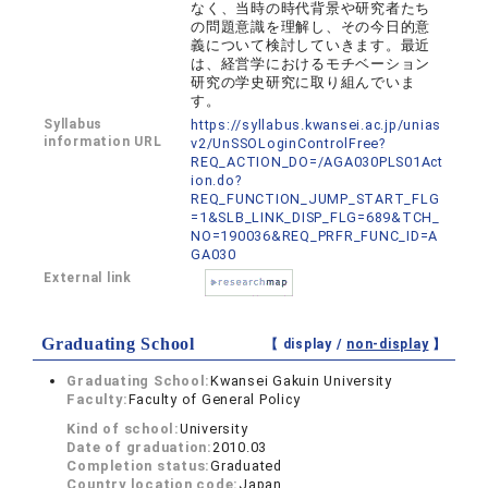
なく、当時の時代背景や研究者たち
の問題意識を理解し、その今日的意
義について検討していきます。最近
は、経営学におけるモチベーション
研究の学史研究に取り組んでいま
す。
Syllabus
https://syllabus.kwansei.ac.jp/unias
information URL
v2/UnSSOLoginControlFree?
REQ_ACTION_DO=/AGA030PLS01Act
ion.do?
REQ_FUNCTION_JUMP_START_FLG
=1&SLB_LINK_DISP_FLG=689&TCH_
NO=190036&REQ_PRFR_FUNC_ID=A
GA030
External link
Graduating School
【 display /
non-display
】
Graduating School:
Kwansei Gakuin University
Faculty:
Faculty of General Policy
Kind of school:
University
Date of graduation:
2010.03
Completion status:
Graduated
Country location code:
Japan