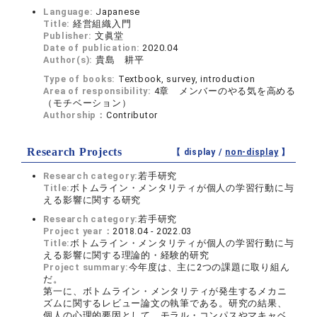
Language:
Japanese
Title:
経営組織入門
Publisher:
文眞堂
Date of publication:
2020.04
Author(s):
貴島 耕平
Type of books:
Textbook, survey, introduction
Area of responsibility:
4章 メンバーのやる気を高める
（モチベーション）
Authorship：
Contributor
Research Projects
【 display /
non-display
】
Research category:
若手研究
Title:
ボトムライン・メンタリティが個人の学習行動に与
える影響に関する研究
Research category:
若手研究
Project year：
2018.04 - 2022.03
Title:
ボトムライン・メンタリティが個人の学習行動に与
える影響に関する理論的・経験的研究
Project summary:
今年度は、主に2つの課題に取り組ん
だ。
第一に、ボトムライン・メンタリティが発生するメカニ
ズムに関するレビュー論文の執筆である。研究の結果、
個人の心理的要因として、モラル・コンパスやマキャベ