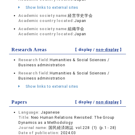
Show links to external sites
Academic society name:
経営学史学会
Academic country located:
Japan
Academic society name:
組織学会
Academic country located:
Japan
Research Areas
【 display /
non-display
】
Research field:
Humanities & Social Sciences /
Business administration
Research field:
Humanities & Social Sciences /
Business administration
Show links to external sites
Papers
【 display /
non-display
】
Language:
Japanese
Title:
Neo Human Relations Revisited: The Group
Dynamics as a Methodology
Journal name:
国民経済雑誌 vol.228 (1) (p.1 - 28)
Date of publication:
2024.03