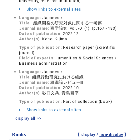
university, research institution)
Show links to external sites
Language:
Japanese
Title:
組織開発の研究対象に関する一考察
Journal name:
商学論究 vol.70 (1) (p.167 - 183)
Date of publication:
2022.12
Author(s):
Kohei Kijima
Type of publication:
Research paper (scientific
journal)
Field of experts:
Humanities & Social Sciences /
Business administration
Language:
Japanese
Title:
組織行動研究における組織
Journal name:
組織論レビューⅢ
Date of publication:
2022.10
Author(s):
砂口文兵, 貴島耕平
Type of publication:
Part of collection (book)
Show links to external sites
display all >>
Books
【 display /
non-display
】