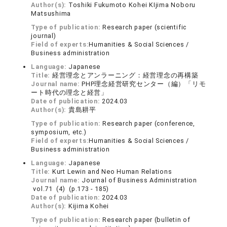
Author(s):
Toshiki Fukumoto Kohei KIjima Noboru
Matsushima
Type of publication:
Research paper (scientific
journal)
Field of experts:
Humanities & Social Sciences /
Business administration
Language:
Japanese
Title:
経営理念とアンラーニング：経営理念の再構築
Journal name:
PHP理念経営研究センター（編）「リモ
ート時代の理念と経営」
Date of publication:
2024.03
Author(s):
貴島耕平
Type of publication:
Research paper (conference,
symposium, etc.)
Field of experts:
Humanities & Social Sciences /
Business administration
Language:
Japanese
Title:
Kurt Lewin and Neo Human Relations
Journal name:
Journal of Business Administration
vol.71 (4) (p.173 - 185)
Date of publication:
2024.03
Author(s):
Kijima Kohei
Type of publication:
Research paper (bulletin of