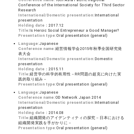
Conference of the International Society for Third Sector
Research
International/Domestic presentation:
International
presentation
Holding date：
2017.12
Title:
Is Heroic Social Entrepreneur a Good Manager?
Presentation type:
Oral presentation (general)
Language:
Japanese
Conference name:
経営情報学会2015年秋季全国研究発
表大会
International/Domestic presentation:
Domestic
presentation
Holding date：
2015.11
Title:
経営学の科学的有用性－RR問題の超克に向けた実
践的取り組み－
Presentation type:
Oral presentation (general)
Language:
Japanese
Conference name:
OD Network Japan 2014
International/Domestic presentation:
International
presentation
Holding date：
2014.08
Title:
組織開発のアイデンティティの探究－日本における
組織開発実践を手がかりに－
Presentation type:
Oral presentation (general)