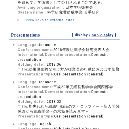
を纏めて、学術書として公刊される予定である。
Awarding organization：
日本学術振興会
System name：
科学研究費助成事業 若手研究
Show links to external sites
Presentations
【 display /
non-display
】
Language:
Japanese
Conference name:
2018年度組織学会研究発表大会
International/Domestic presentation:
Domestic
presentation
Holding date：
2018.06
Title:
結果優先的な考え方が従業員の行動におよぼす影響
Presentation type:
Oral presentation (general)
Language:
Japanese
Conference name:
平成29年度経営哲学学会関西部会
International/Domestic presentation:
Domestic
presentation
Holding date：
2018.02
Title:
見失われた組織行動論のフィロソフィー－新人間関
係論から組織開発への水筋を読み直す－
Presentation type:
Oral presentation (general)
Language:
English
Conference name:
10th Asia Pacific Regional