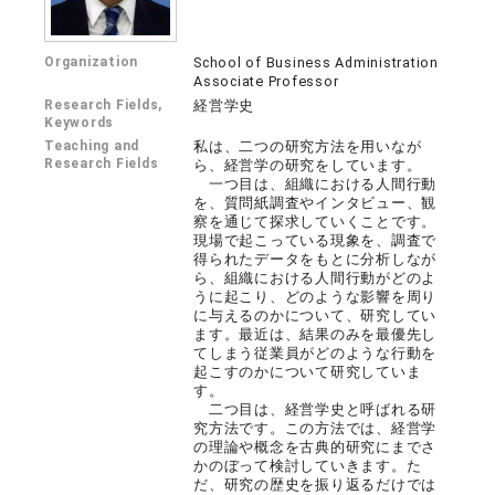
Organization
School of Business Administration
Associate Professor
Research Fields,
経営学史
Keywords
Teaching and
私は、二つの研究方法を用いなが
Research Fields
ら、経営学の研究をしています。
一つ目は、組織における人間行動
を、質問紙調査やインタビュー、観
察を通じて探求していくことです。
現場で起こっている現象を、調査で
得られたデータをもとに分析しなが
ら、組織における人間行動がどのよ
うに起こり、どのような影響を周り
に与えるのかについて、研究してい
ます。最近は、結果のみを最優先し
てしまう従業員がどのような行動を
起こすのかについて研究していま
す。
二つ目は、経営学史と呼ばれる研
究方法です。この方法では、経営学
の理論や概念を古典的研究にまでさ
かのぼって検討していきます。た
だ、研究の歴史を振り返るだけでは