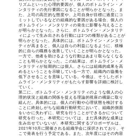
リズムといった心理的要因が、個人のボトムライン・メ
ンタリティの先行要因になることが明らかとなった。ま
た、上司の高圧的な態度や、上司自身が目標に過度にコ
ミットしているなどの組織的な要因がある場合、個人の
ボトムライン・メンタリティの発生に影響を与えること
が明らかとなった。さらに、ボトムライン・メンタリテ
ィによって生み出される行動には2つの種類があることが
明らかとなった。具体的には、ボトムライン・メンタリ
ティが高まると、個人は自らの利益になるように、積極
的に自らの職務を改善していくことが明らかとなった。
一方で、他者を助けるような行動はあまり取らなくなる
ことも明らかとなった。この結果は、ボトムライン・メ
ンタリティが短期的には個人、さらには組織的成果を高
めるということを示唆している一方で、組織内の協働を
低下させることを意味している。今後は、そうしたボト
ムライン・メンタリティがもたらす影響を詳細に検討し
ていく。
第二に、ボトムライン・メンタリティのような個人の心
理的状況と組織の関係を捉える理論的視座の構築に取り
組んだ。具体的には、個人の行動や心理状態を検討する
ことに終始しがちな組織行動研究において、組織的側面
をいかに失わずに、研究を行うことができるかについて
研究を行った。本研究については、まだ具体的な成果は
生み出せていないが、本研究に関するプロポーザルは、
2021年10月に開催される組織学会に採択されており、そ
こで発表を行う予定である。また、次年度にはその内容