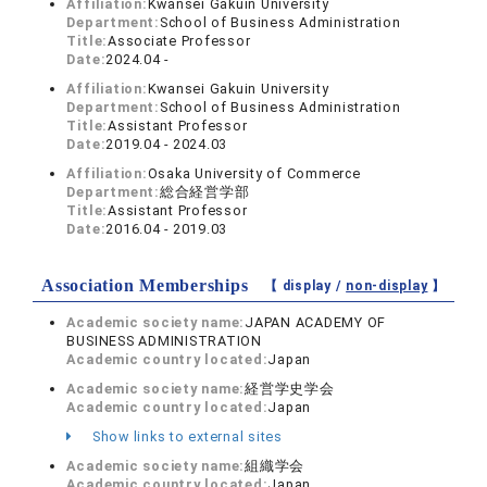
Affiliation:
Kwansei Gakuin University
Department:
School of Business Administration
Title:
Associate Professor
Date:
2024.04 -
Affiliation:
Kwansei Gakuin University
Department:
School of Business Administration
Title:
Assistant Professor
Date:
2019.04 - 2024.03
Affiliation:
Osaka University of Commerce
Department:
総合経営学部
Title:
Assistant Professor
Date:
2016.04 - 2019.03
Association Memberships
【 display /
non-display
】
Academic society name:
JAPAN ACADEMY OF
BUSINESS ADMINISTRATION
Academic country located:
Japan
Academic society name:
経営学史学会
Academic country located:
Japan
Show links to external sites
Academic society name:
組織学会
Academic country located:
Japan