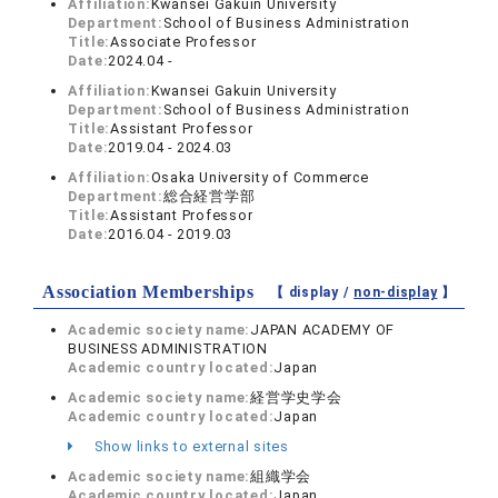
Affiliation:
Kwansei Gakuin University
Department:
School of Business Administration
Title:
Associate Professor
Date:
2024.04 -
Affiliation:
Kwansei Gakuin University
Department:
School of Business Administration
Title:
Assistant Professor
Date:
2019.04 - 2024.03
Affiliation:
Osaka University of Commerce
Department:
総合経営学部
Title:
Assistant Professor
Date:
2016.04 - 2019.03
Association Memberships
【 display /
non-display
】
Academic society name:
JAPAN ACADEMY OF
BUSINESS ADMINISTRATION
Academic country located:
Japan
Academic society name:
経営学史学会
Academic country located:
Japan
Show links to external sites
Academic society name:
組織学会
Academic country located:
Japan