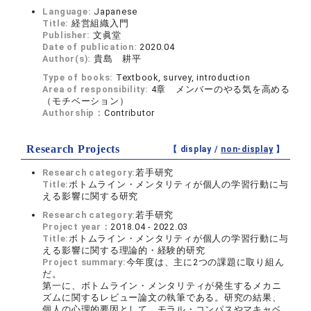
Language:
Japanese
Title:
経営組織入門
Publisher:
文眞堂
Date of publication:
2020.04
Author(s):
貴島 耕平
Type of books:
Textbook, survey, introduction
Area of responsibility:
4章 メンバーのやる気を高める
（モチベーション）
Authorship：
Contributor
Research Projects
【 display /
non-display
】
Research category:
若手研究
Title:
ボトムライン・メンタリティが個人の学習行動に与
える影響に関する研究
Research category:
若手研究
Project year：
2018.04 - 2022.03
Title:
ボトムライン・メンタリティが個人の学習行動に与
える影響に関する理論的・経験的研究
Project summary:
今年度は、主に2つの課題に取り組ん
だ。
第一に、ボトムライン・メンタリティが発生するメカニ
ズムに関するレビュー論文の執筆である。研究の結果、
個人の心理的要因として、モラル・コンパスやマキャベ