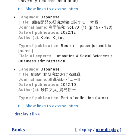
university, research institution)
Show links to external sites
Language:
Japanese
Title:
組織開発の研究対象に関する一考察
Journal name:
商学論究 vol.70 (1) (p.167 - 183)
Date of publication:
2022.12
Author(s):
Kohei Kijima
Type of publication:
Research paper (scientific
journal)
Field of experts:
Humanities & Social Sciences /
Business administration
Language:
Japanese
Title:
組織行動研究における組織
Journal name:
組織論レビューⅢ
Date of publication:
2022.10
Author(s):
砂口文兵, 貴島耕平
Type of publication:
Part of collection (book)
Show links to external sites
display all >>
Books
【 display /
non-display
】