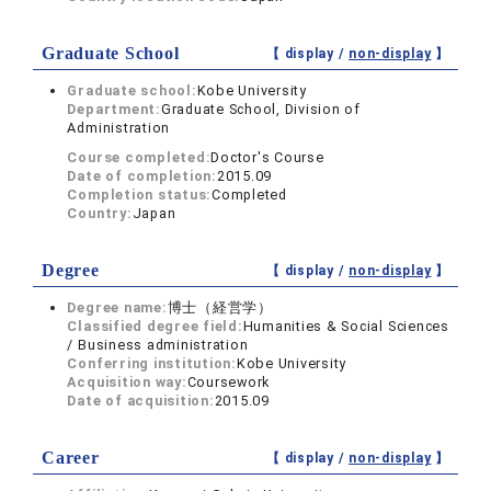
Graduate School
【 display /
non-display
】
Graduate school:
Kobe University
Department:
Graduate School, Division of
Administration
Course completed:
Doctor's Course
Date of completion:
2015.09
Completion status:
Completed
Country:
Japan
Degree
【 display /
non-display
】
Degree name:
博士（経営学）
Classified degree field:
Humanities & Social Sciences
/ Business administration
Conferring institution:
Kobe University
Acquisition way:
Coursework
Date of acquisition:
2015.09
Career
【 display /
non-display
】