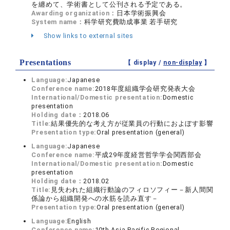
を纏めて、学術書として公刊される予定である。
Awarding organization：
日本学術振興会
System name：
科学研究費助成事業 若手研究
Show links to external sites
Presentations
【 display /
non-display
】
Language:
Japanese
Conference name:
2018年度組織学会研究発表大会
International/Domestic presentation:
Domestic
presentation
Holding date：
2018.06
Title:
結果優先的な考え方が従業員の行動におよぼす影響
Presentation type:
Oral presentation (general)
Language:
Japanese
Conference name:
平成29年度経営哲学学会関西部会
International/Domestic presentation:
Domestic
presentation
Holding date：
2018.02
Title:
見失われた組織行動論のフィロソフィー－新人間関
係論から組織開発への水筋を読み直す－
Presentation type:
Oral presentation (general)
Language:
English
Conference name:
10th Asia Pacific Regional