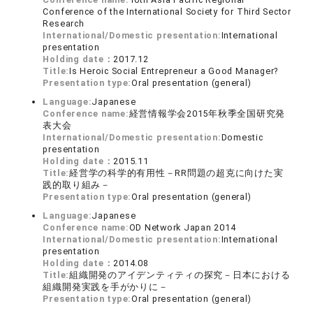
Conference of the International Society for Third Sector
Research
International/Domestic presentation:
International
presentation
Holding date：
2017.12
Title:
Is Heroic Social Entrepreneur a Good Manager?
Presentation type:
Oral presentation (general)
Language:
Japanese
Conference name:
経営情報学会2015年秋季全国研究発
表大会
International/Domestic presentation:
Domestic
presentation
Holding date：
2015.11
Title:
経営学の科学的有用性－RR問題の超克に向けた実
践的取り組み－
Presentation type:
Oral presentation (general)
Language:
Japanese
Conference name:
OD Network Japan 2014
International/Domestic presentation:
International
presentation
Holding date：
2014.08
Title:
組織開発のアイデンティティの探究－日本における
組織開発実践を手がかりに－
Presentation type:
Oral presentation (general)