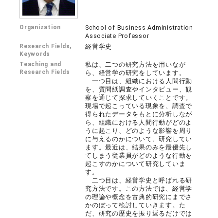
Organization
School of Business Administration
Associate Professor
Research Fields,
経営学史
Keywords
Teaching and
私は、二つの研究方法を用いなが
Research Fields
ら、経営学の研究をしています。
一つ目は、組織における人間行動
を、質問紙調査やインタビュー、観
察を通じて探求していくことです。
現場で起こっている現象を、調査で
得られたデータをもとに分析しなが
ら、組織における人間行動がどのよ
うに起こり、どのような影響を周り
に与えるのかについて、研究してい
ます。最近は、結果のみを最優先し
てしまう従業員がどのような行動を
起こすのかについて研究していま
す。
二つ目は、経営学史と呼ばれる研
究方法です。この方法では、経営学
の理論や概念を古典的研究にまでさ
かのぼって検討していきます。た
だ、研究の歴史を振り返るだけでは