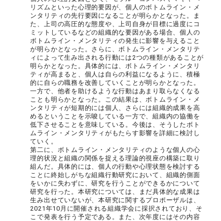
リズムといった心理的要因が、個人のボトムライン・メ
ンタリティの先行要因になることが明らかとなった。ま
た、上司の高圧的な態度や、上司自身が目標に過度にコ
ミットしているなどの組織的な要因がある場合、個人の
ボトムライン・メンタリティの発生に影響を与えること
が明らかとなった。さらに、ボトムライン・メンタリテ
ィによって生み出される行動には2つの種類があることが
明らかとなった。具体的には、ボトムライン・メンタリ
ティが高まると、個人は自らの利益になるように、積極
的に自らの職務を改善していくことが明らかとなった。
一方で、他者を助けるような行動はあまり取らなくなる
ことも明らかとなった。この結果は、ボトムライン・メ
ンタリティが短期的には個人、さらには組織的成果を高
めるということを示唆している一方で、組織内の協働を
低下させることを意味している。今後は、そうしたボト
ムライン・メンタリティがもたらす影響を詳細に検討し
ていく。
第二に、ボトムライン・メンタリティのような個人の心
理的状況と組織の関係を捉える理論的視座の構築に取り
組んだ。具体的には、個人の行動や心理状態を検討する
ことに終始しがちな組織行動研究において、組織的側面
をいかに失わずに、研究を行うことができるかについて
研究を行った。本研究については、まだ具体的な成果は
生み出せていないが、本研究に関するプロポーザルは、
2021年10月に開催される組織学会に採択されており、そ
こで発表を行う予定である。また、次年度にはその内容