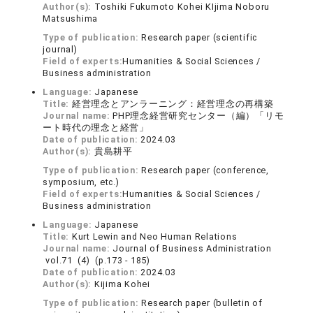
Author(s):
Toshiki Fukumoto Kohei KIjima Noboru
Matsushima
Type of publication:
Research paper (scientific
journal)
Field of experts:
Humanities & Social Sciences /
Business administration
Language:
Japanese
Title:
経営理念とアンラーニング：経営理念の再構築
Journal name:
PHP理念経営研究センター（編）「リモ
ート時代の理念と経営」
Date of publication:
2024.03
Author(s):
貴島耕平
Type of publication:
Research paper (conference,
symposium, etc.)
Field of experts:
Humanities & Social Sciences /
Business administration
Language:
Japanese
Title:
Kurt Lewin and Neo Human Relations
Journal name:
Journal of Business Administration
vol.71 (4) (p.173 - 185)
Date of publication:
2024.03
Author(s):
Kijima Kohei
Type of publication:
Research paper (bulletin of