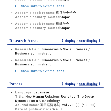
Show links to external sites
Academic society name:
経営学史学会
Academic country located:
Japan
Academic society name:
組織学会
Academic country located:
Japan
Research Areas
【 display /
non-display
】
Research field:
Humanities & Social Sciences /
Business administration
Research field:
Humanities & Social Sciences /
Business administration
Show links to external sites
Papers
【 display /
non-display
】
Language:
Japanese
Title:
Neo Human Relations Revisited: The Group
Dynamics as a Methodology
Journal name:
国民経済雑誌 vol.228 (1) (p.1 - 28)
Date of publication:
2024.03