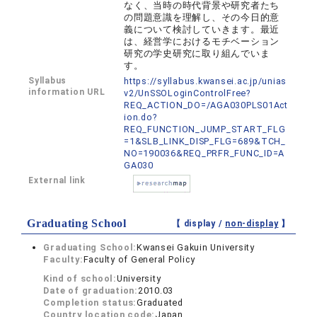
なく、当時の時代背景や研究者たち
の問題意識を理解し、その今日的意
義について検討していきます。最近
は、経営学におけるモチベーション
研究の学史研究に取り組んでいま
す。
Syllabus
https://syllabus.kwansei.ac.jp/unias
information URL
v2/UnSSOLoginControlFree?
REQ_ACTION_DO=/AGA030PLS01Act
ion.do?
REQ_FUNCTION_JUMP_START_FLG
=1&SLB_LINK_DISP_FLG=689&TCH_
NO=190036&REQ_PRFR_FUNC_ID=A
GA030
External link
Graduating School
【 display /
non-display
】
Graduating School:
Kwansei Gakuin University
Faculty:
Faculty of General Policy
Kind of school:
University
Date of graduation:
2010.03
Completion status:
Graduated
Country location code:
Japan