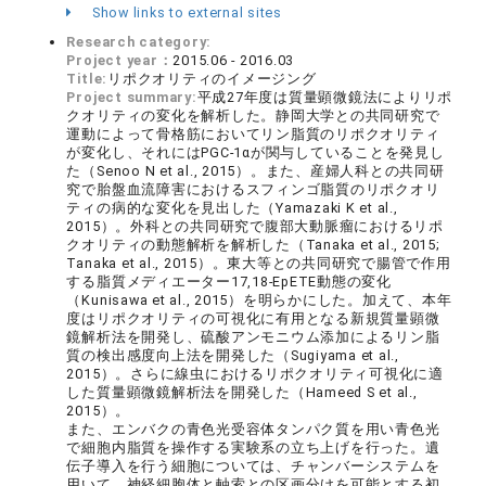
Show links to external sites
Research category:
Project year：
2015.06 - 2016.03
Title:
リポクオリティのイメージング
Project summary:
平成27年度は質量顕微鏡法によりリポ
クオリティの変化を解析した。静岡大学との共同研究で
運動によって骨格筋においてリン脂質のリポクオリティ
が変化し、それにはPGC-1αが関与していることを発見し
た（Senoo N et al., 2015）。また、産婦人科との共同研
究で胎盤血流障害におけるスフィンゴ脂質のリポクオリ
ティの病的な変化を見出した（Yamazaki K et al.,
2015）。外科との共同研究で腹部大動脈瘤におけるリポ
クオリティの動態解析を解析した（Tanaka et al., 2015;
Tanaka et al., 2015）。東大等との共同研究で腸管で作用
する脂質メディエーター17,18-EpETE動態の変化
（Kunisawa et al., 2015）を明らかにした。加えて、本年
度はリポクオリティの可視化に有用となる新規質量顕微
鏡解析法を開発し、硫酸アンモニウム添加によるリン脂
質の検出感度向上法を開発した（Sugiyama et al.,
2015）。さらに線虫におけるリポクオリティ可視化に適
した質量顕微鏡解析法を開発した（Hameed S et al.,
2015）。
また、エンバクの青色光受容体タンパク質を用い青色光
で細胞内脂質を操作する実験系の立ち上げを行った。遺
伝子導入を行う細胞については、チャンバーシステムを
用いて、神経細胞体と軸索との区画分けを可能とする初