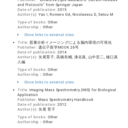
and Protocols" from Springer Japan
Date of publication:
2015
Author(s):
Yao I, Romero GA, Nicolaescu D, Setou M
Type of books:
Other
Authorship：
Other
Show links to external sites
Title:
質量分析イメージングによる脳内環境の可視化
Publisher:
遺伝子医学MOOK 26号
Date of publication:
2014
Author(s):
矢尾育子, 高橋良輔, 漆谷真, 山中宏二, 樋口真
人編
Type of books:
Other
Authorship：
Other
Show links to external sites
Title:
Imaging Mass Spectrometry (IMS) for Biological
Application
Publisher:
Mass Spectrometry Handbook
Date of publication:
2012
Author(s):
矢尾 育子
Type of books:
Other
Authorship：
Other