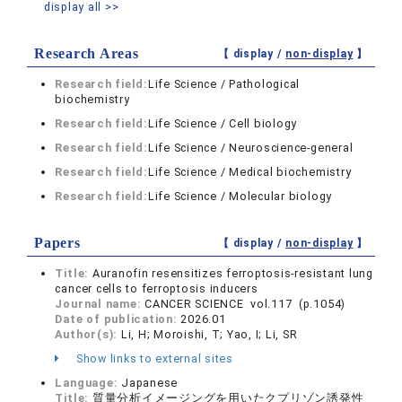
display all >>
Research Areas
【 display /
non-display
】
Research field:
Life Science / Pathological
biochemistry
Research field:
Life Science / Cell biology
Research field:
Life Science / Neuroscience-general
Research field:
Life Science / Medical biochemistry
Research field:
Life Science / Molecular biology
Papers
【 display /
non-display
】
Title:
Auranofin resensitizes ferroptosis-resistant lung
cancer cells to ferroptosis inducers
Journal name:
CANCER SCIENCE vol.117 (p.1054)
Date of publication:
2026.01
Author(s):
Li, H; Moroishi, T; Yao, I; Li, SR
Show links to external sites
Language:
Japanese
Title:
質量分析イメージングを用いたクプリゾン誘発性