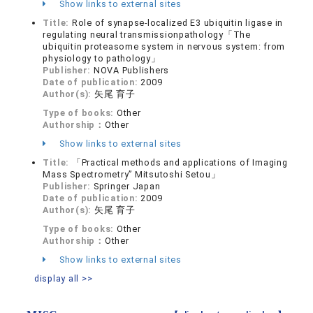
Show links to external sites
Title:
Role of synapse-localized E3 ubiquitin ligase in
regulating neural transmissionpathology「The
ubiquitin proteasome system in nervous system: from
physiology to pathology」
Publisher:
NOVA Publishers
Date of publication:
2009
Author(s):
矢尾 育子
Type of books:
Other
Authorship：
Other
Show links to external sites
Title:
「Practical methods and applications of Imaging
Mass Spectrometry” Mitsutoshi Setou」
Publisher:
Springer Japan
Date of publication:
2009
Author(s):
矢尾 育子
Type of books:
Other
Authorship：
Other
Show links to external sites
display all >>