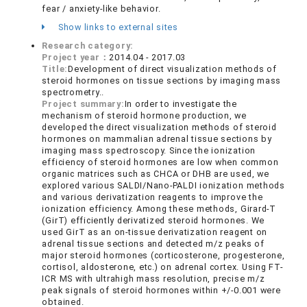
fear / anxiety-like behavior.
Show links to external sites
Research category:
Project year：
2014.04 - 2017.03
Title:
Development of direct visualization methods of
steroid hormones on tissue sections by imaging mass
spectrometry..
Project summary:
In order to investigate the
mechanism of steroid hormone production, we
developed the direct visualization methods of steroid
hormones on mammalian adrenal tissue sections by
imaging mass spectroscopy. Since the ionization
efficiency of steroid hormones are low when common
organic matrices such as CHCA or DHB are used, we
explored various SALDI/Nano-PALDI ionization methods
and various derivatization reagents to improve the
ionization efficiency. Among these methods, Girard-T
(GirT) efficiently derivatized steroid hormones. We
used GirT as an on-tissue derivatization reagent on
adrenal tissue sections and detected m/z peaks of
major steroid hormones (corticosterone, progesterone,
cortisol, aldosterone, etc.) on adrenal cortex. Using FT-
ICR MS with ultrahigh mass resolution, precise m/z
peak signals of steroid hormones within +/-0.001 were
obtained.