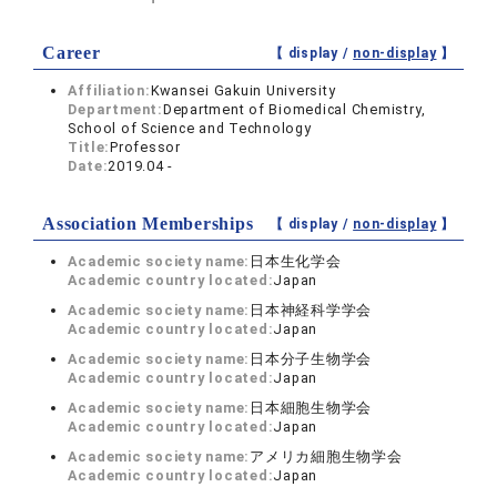
Career
【 display /
non-display
】
Affiliation:
Kwansei Gakuin University
Department:
Department of Biomedical Chemistry,
School of Science and Technology
Title:
Professor
Date:
2019.04 -
Association Memberships
【 display /
non-display
】
Academic society name:
日本生化学会
Academic country located:
Japan
Academic society name:
日本神経科学学会
Academic country located:
Japan
Academic society name:
日本分子生物学会
Academic country located:
Japan
Academic society name:
日本細胞生物学会
Academic country located:
Japan
Academic society name:
アメリカ細胞生物学会
Academic country located:
Japan