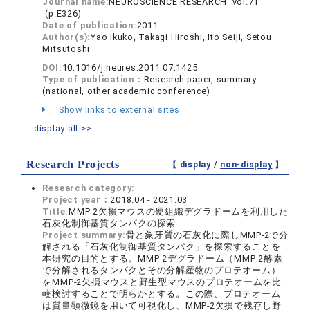
Journal name:
NEUROSCIENCE RESEARCH vol.71
(p.E326)
Date of publication:
2011
Author(s):
Yao Ikuko, Takagi Hiroshi, Ito Seiji, Setou
Mitsutoshi
DOI:
10.1016/j.neures.2011.07.1425
Type of publication：
Research paper, summary
(national, other academic conference)
Show links to external sites
display all >>
Research Projects
【 display /
non-display
】
Research category:
Project year：
2018.04 - 2021.03
Title:
MMP-2欠損マウスの硬組織デグラドームを利用した
石灰化制御基質タンパクの探索
Project summary:
骨と象牙質の石灰化に際しMMP-2で分
解される「石灰化制御基質タンパク」を探索することを
本研究の目的とする。MMP-2デグラドーム（MMP-2酵素
で分解されるタンパクとその分解産物のプロテオーム）
をMMP-2欠損マウスと野生型マウスのプロテオームを比
較検討することで明らかとする。この際、プロテオーム
は質量顕微鏡を用いて可視化し、MMP-2欠損で残存し野