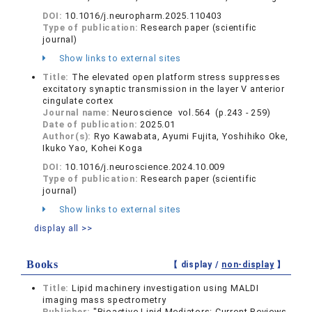
DOI:
10.1016/j.neuropharm.2025.110403
Type of publication:
Research paper (scientific
journal)
Show links to external sites
Title:
The elevated open platform stress suppresses
excitatory synaptic transmission in the layer V anterior
cingulate cortex
Journal name:
Neuroscience vol.564 (p.243 - 259)
Date of publication:
2025.01
Author(s):
Ryo Kawabata, Ayumi Fujita, Yoshihiko Oke,
Ikuko Yao, Kohei Koga
DOI:
10.1016/j.neuroscience.2024.10.009
Type of publication:
Research paper (scientific
journal)
Show links to external sites
display all >>
Books
【 display /
non-display
】
Title:
Lipid machinery investigation using MALDI
imaging mass spectrometry
Publisher:
"Bioactive Lipid Mediators: Current Reviews