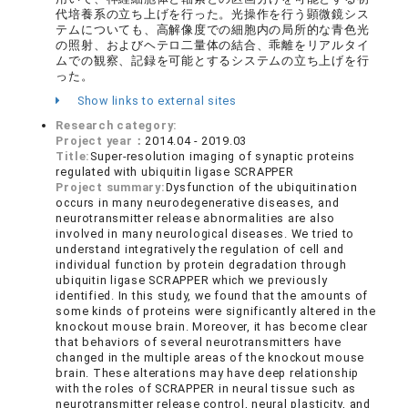
代培養系の立ち上げを行った。光操作を行う顕微鏡シス
テムについても、高解像度での細胞内の局所的な青色光
の照射、およびヘテロ二量体の結合、乖離をリアルタイ
ムでの観察、記録を可能とするシステムの立ち上げを行
った。
Show links to external sites
Research category:
Project year：
2014.04 - 2019.03
Title:
Super-resolution imaging of synaptic proteins
regulated with ubiquitin ligase SCRAPPER
Project summary:
Dysfunction of the ubiquitination
occurs in many neurodegenerative diseases, and
neurotransmitter release abnormalities are also
involved in many neurological diseases. We tried to
understand integratively the regulation of cell and
individual function by protein degradation through
ubiquitin ligase SCRAPPER which we previously
identified. In this study, we found that the amounts of
some kinds of proteins were significantly altered in the
knockout mouse brain. Moreover, it has become clear
that behaviors of several neurotransmitters have
changed in the multiple areas of the knockout mouse
brain. These alterations may have deep relationship
with the roles of SCRAPPER in neural tissue such as
neurotransmitter release control, neural plasticity, and