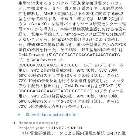
生型で消失するタンパクを「石灰化制御基質タンパク」
として抽出する。また、骨と象牙質のミネラル結晶の特
性を解析し、MMP-2欠損における石灰化に関連する表現
型も併せて検討する。平成３１年度では、MMP-2欠損マ
ウス（GelA KO）を理研バイオリソース研究センター（理
研BRC）から導入し、本学の動物実験施設における検疫を
経て、繁殖を開始した。Mmp2-/-のメスは正常な分娩が行
えないことから、Mmp2+/-の掛け合わせにより繁殖し
た。理研BRCの情報に基づき、遺伝子型決定のためのPCR
条件の検討を行った。その結果、野生型配列の検出には
GelA Forward（5’-GTGCTACTGCAGGATAAACTGATG-
3’）とGelA Reverse（5’-
CCGGGACAGGAACGTACTGGGTTC-3’）のプライマーを
用い、94℃ 2分の熱変成の後、98℃ 10秒、55℃ 30秒、
68℃ 60秒の3ステップを30サイクル繰り返し、さらに
72℃ 10分の伸長反応を行う反応条件を設定した。ノック
アウト配列の検出には、GelA ForwardおよびPGKF（5’-
CCGGGACAGGAACGTACTGGGTTC-3’）のプライマーを
用い、94℃ 2分の熱変成の後、98℃ 10秒、58℃ 30秒、
68℃ 60秒の3ステップを30サイクル繰り返し、さらに
72℃ 5分の伸長反応を行う条件とした。
Show links to external sites
Research category:
Project year：
2016.07 - 2020.03
Title:
質量顕微鏡データによる脳内環境の解読に向けた数