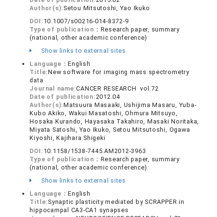
Author(s):
Setou Mitsutoshi, Yao Ikuko
DOI:
10.1007/s00216-014-8372-9
Type of publication：
Research paper, summary
(national, other academic conference)
Show links to external sites
Language：
English
Title:
New software for imaging mass spectrometry
data
Journal name:
CANCER RESEARCH vol.72
Date of publication:
2012.04
Author(s):
Matsuura Masaaki, Ushijima Masaru, Yuba-
Kubo Akiko, Wakui Masatoshi, Ohmura Mitsuyo,
Hosaka Kurando, Hayasaka Takahiro, Masaki Noritaka,
Miyata Satoshi, Yao Ikuko, Setou Mitsutoshi, Ogawa
Kiyoshi, Kajihara Shigeki
DOI:
10.1158/1538-7445.AM2012-3963
Type of publication：
Research paper, summary
(national, other academic conference)
Show links to external sites
Language：
English
Title:
Synaptic plasticity mediated by SCRAPPER in
hippocampal CA3-CA1 synapses