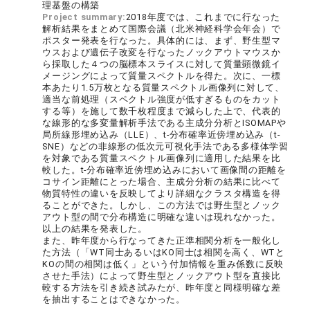
理基盤の構築
Project summary:
2018年度では、これまでに行なった
解析結果をまとめて国際会議（北米神経科学会年会）で
ポスター発表を行なった。具体的には、まず、野生型マ
ウスおよび遺伝子改変を行なったノックアウトマウスか
ら採取した４つの脳標本スライスに対して質量顕微鏡イ
メージングによって質量スペクトルを得た。次に、一標
本あたり1.5万枚となる質量スペクトル画像列に対して、
適当な前処理（スペクトル強度が低すぎるものをカット
する等）を施して数千枚程度まで減らした上で、代表的
な線形的な多変量解析手法である主成分分析とISOMAPや
局所線形埋め込み（LLE）、t-分布確率近傍埋め込み（t-
SNE）などの非線形の低次元可視化手法である多様体学習
を対象である質量スペクトル画像列に適用した結果を比
較した。t-分布確率近傍埋め込みにおいて画像間の距離を
コサイン距離にとった場合、主成分分析の結果に比べて
物質特性の違いを反映してより詳細なクラスタ構造を得
ることができた。しかし、この方法では野生型とノック
アウト型の間で分布構造に明確な違いは現れなかった。
以上の結果を発表した。
また、昨年度から行なってきた正準相関分析を一般化し
た方法（「WT同士あるいはKO同士は相関を高く、WTと
KOの間の相関は低く」という付加情報を重み係数に反映
させた手法）によって野生型とノックアウト型を直接比
較する方法を引き続き試みたが、昨年度と同様明確な差
を抽出することはできなかった。