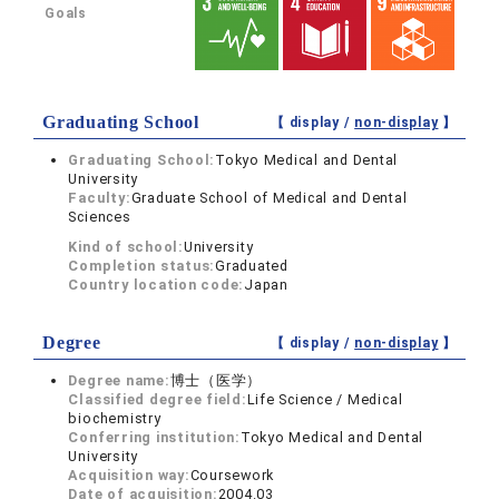
Goals
Graduating School
【 display /
non-display
】
Graduating School:
Tokyo Medical and Dental
University
Faculty:
Graduate School of Medical and Dental
Sciences
Kind of school:
University
Completion status:
Graduated
Country location code:
Japan
Degree
【 display /
non-display
】
Degree name:
博士（医学）
Classified degree field:
Life Science / Medical
biochemistry
Conferring institution:
Tokyo Medical and Dental
University
Acquisition way:
Coursework
Date of acquisition:
2004.03