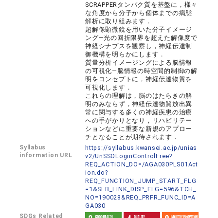
SCRAPPERタンパク質を基盤に，様々
な角度から分子から個体までの病態
解析に取り組みます．
超解像顕微鏡を用いた分子イメージ
ング―光の回折限界を超えた解像度で
神経シナプスを観察し，神経伝達制
御機構を明らかにします．
質量分析イメージングによる脳情報
の可視化―脳情報の時空間的制御の解
明をコンセプトに，神経伝達物質を
可視化します．
これらの理解は，脳のはたらきの解
明のみならず，神経伝達物質放出異
常に関与する多くの神経疾患の治療
への手がかりとなり，リハビリテー
ションなどに重要な新規のアプロー
チとなることが期待されます．
Syllabus
https://syllabus.kwansei.ac.jp/unias
information URL
v2/UnSSOLoginControlFree?
REQ_ACTION_DO=/AGA030PLS01Act
ion.do?
REQ_FUNCTION_JUMP_START_FLG
=1&SLB_LINK_DISP_FLG=596&TCH_
NO=190028&REQ_PRFR_FUNC_ID=A
GA030
SDGs Related