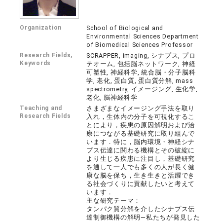
Organization
School of Biological and
Environmental Sciences Department
of Biomedical Sciences Professor
Research Fields,
SCRAPPER, imaging, シナプス, プロ
Keywords
テオーム, 包括脳ネットワーク, 神経
可塑性, 神経科学, 統合脳・分子脳科
学, 老化, 蛋白質, 蛋白質分解, mass
spectrometry, イメージング, 生化学,
老化, 脳神経科学
Teaching and
さまざまなイメージング手法を取り
Research Fields
入れ，生体内の分子を可視化するこ
とにより，疾患の原因解明および治
療につながる基礎研究に取り組んで
います．特に，脳内環境・神経シナ
プス伝達に関わる機構とその破綻に
より生じる疾患に注目し，基礎研究
を通して一人でも多くの人が長く健
康な脳を保ち，生き生きと活躍でき
る社会づくりに貢献したいと考えて
います．
主な研究テーマ：
タンパク質分解を介したシナプス伝
達制御機構の解明―私たちが発見した