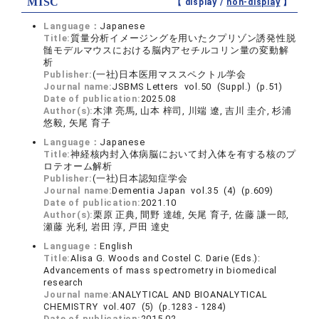
MISC
【 display /
non-display
】
Language：
Japanese
Title:
質量分析イメージングを用いたクプリゾン誘発性脱
髄モデルマウスにおける脳内アセチルコリン量の変動解
析
Publisher:
(一社)日本医用マススペクトル学会
Journal name:
JSBMS Letters vol.50 (Suppl.) (p.51)
Date of publication:
2025.08
Author(s):
木津 亮馬, 山本 梓司, 川端 遼, 吉川 圭介, 杉浦
悠毅, 矢尾 育子
Language：
Japanese
Title:
神経核内封入体病脳において封入体を有する核のプ
ロテオーム解析
Publisher:
(一社)日本認知症学会
Journal name:
Dementia Japan vol.35 (4) (p.609)
Date of publication:
2021.10
Author(s):
栗原 正典, 間野 達雄, 矢尾 育子, 佐藤 謙一郎,
瀬藤 光利, 岩田 淳, 戸田 達史
Language：
English
Title:
Alisa G. Woods and Costel C. Darie (Eds.):
Advancements of mass spectrometry in biomedical
research
Journal name:
ANALYTICAL AND BIOANALYTICAL
CHEMISTRY vol.407 (5) (p.1283 - 1284)
Date of publication:
2015.02