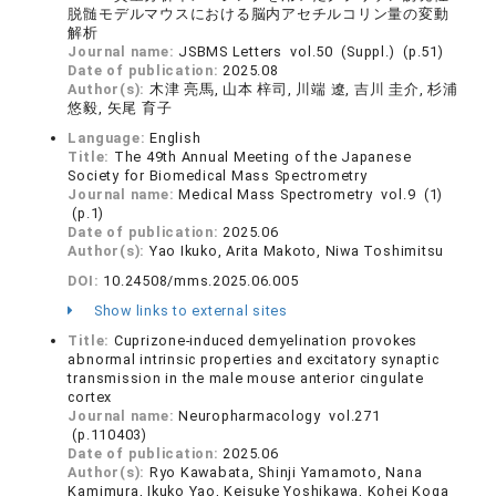
脱髄モデルマウスにおける脳内アセチルコリン量の変動
解析
Journal name:
JSBMS Letters vol.50 (Suppl.) (p.51)
Date of publication:
2025.08
Author(s):
木津 亮馬, 山本 梓司, 川端 遼, 吉川 圭介, 杉浦
悠毅, 矢尾 育子
Language:
English
Title:
The 49th Annual Meeting of the Japanese
Society for Biomedical Mass Spectrometry
Journal name:
Medical Mass Spectrometry vol.9 (1)
(p.1)
Date of publication:
2025.06
Author(s):
Yao Ikuko, Arita Makoto, Niwa Toshimitsu
DOI:
10.24508/mms.2025.06.005
Show links to external sites
Title:
Cuprizone-induced demyelination provokes
abnormal intrinsic properties and excitatory synaptic
transmission in the male mouse anterior cingulate
cortex
Journal name:
Neuropharmacology vol.271
(p.110403)
Date of publication:
2025.06
Author(s):
Ryo Kawabata, Shinji Yamamoto, Nana
Kamimura, Ikuko Yao, Keisuke Yoshikawa, Kohei Koga