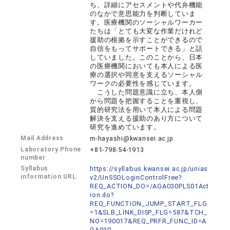
ち、詳細にアセスメントや代弁機能
のなかで意思能力を判断していま
す。医療機関のソーシャルワーカー
たちは「とても大変な作業だけれど
援助の根拠を示すことができるので
自信をもってサポートできる」と話
していました。このことから、日本
の医療機関においても本人による医
療の選択や同意を支えるソーシャル
ワークの必要性を感じています。
こうした問題意識に立ち、本人側
から問題を把握することを重視し、
質的研究法を用いて本人による問題
解決を支える援助のあり方について
研究を進めています。
Mail Address
m-hayashi@kwansei.ac.jp
Laboratory Phone
+81-798-54-1913
number
Syllabus
https://syllabus.kwansei.ac.jp/unias
information URL
v2/UnSSOLoginControlFree?
REQ_ACTION_DO=/AGA030PLS01Act
ion.do?
REQ_FUNCTION_JUMP_START_FLG
=1&SLB_LINK_DISP_FLG=587&TCH_
NO=190017&REQ_PRFR_FUNC_ID=A
GA030