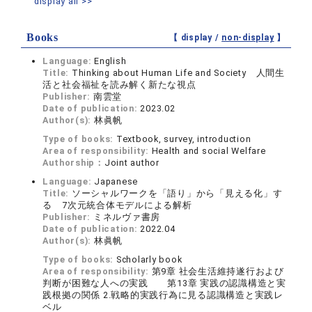
display all >>
Books
【 display /
non-display
】
Language:
English
Title:
Thinking about Human Life and Society 人間生
活と社会福祉を読み解く新たな視点
Publisher:
南雲堂
Date of publication:
2023.02
Author(s):
林眞帆
Type of books:
Textbook, survey, introduction
Area of responsibility:
Health and social Welfare
Authorship：
Joint author
Language:
Japanese
Title:
ソーシャルワークを「語り」から「見える化」す
る 7次元統合体モデルによる解析
Publisher:
ミネルヴァ書房
Date of publication:
2022.04
Author(s):
林眞帆
Type of books:
Scholarly book
Area of responsibility:
第9章 社会生活維持遂行および
判断が困難な人への実践 第13章 実践の認識構造と実
践根拠の関係 2.戦略的実践行為に見る認識構造と実践レ
ベル