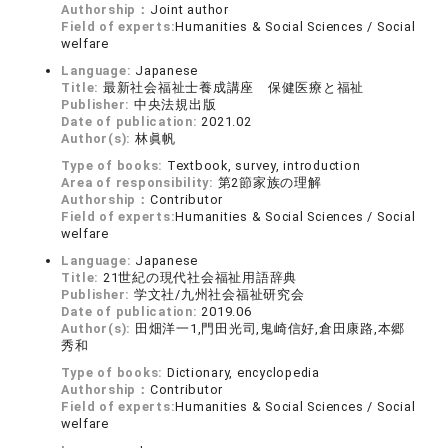
Authorship：
Joint author
Field of experts:
Humanities & Social Sciences / Social
welfare
Language:
Japanese
Title:
最新社会福祉士養成講座 保健医療と福祉
Publisher:
中央法規出版
Date of publication:
2021.02
Author(s):
林眞帆
Type of books:
Textbook, survey, introduction
Area of responsibility:
第2節家族の理解
Authorship：
Contributor
Field of experts:
Humanities & Social Sciences / Social
welfare
Language:
Japanese
Title:
21世紀の現代社会福祉用語辞典
Publisher:
学文社/九州社会福祉研究会
Date of publication:
2019.06
Author(s):
田畑洋一1,門田光司,鬼崎信好,倉田康路,本郷
秀和
Type of books:
Dictionary, encyclopedia
Authorship：
Contributor
Field of experts:
Humanities & Social Sciences / Social
welfare