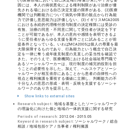
(1)医療領域において自己決定権の尊重が未だ不十分な要
因には、本人の病状悪化による権利制限があり治療が優
先される場における自己決定支援の限界がある、(2)医療
機関では判断能力について病気や障害の観点から行為能
力で評価し意思能力は評価しない、(3)イギリスMCA2005
における永続的代理権付授与制度の決定権限には受診の
有無、治療の同意・不同意に関して受任者が決定を下す
ことが可能であるが、本人の意向や感情を表明できるよ
うに受任者があらゆる支援を案件ごとに試みることが前
提条件となっている。いわばMCA2005は個人の尊重を最
大限保障するものであり、行為能力という概念で自己決
定を一律に奪う成年後見制度の見直しの妥当性を確認で
きた。そのうえで、医療機関における社会福祉専門職で
あるソーシャルワーカーは、現行制度の補完的役割を担
うことの必要性を示した。加えて、ヘルスケアとソーシ
ャルワークが相互依存にあることから患者の自律性への
視点と権利擁護を重視する価値に立脚し、判断能力の不
十分な人の意思の形成・表明・反映を支援するソーシャ
ルワークのあり方を提示した。
Show links to external sites
Research subject:
地域を基盤としたソーシャルワーク
の理論化に向けた個と地域の一体的支援に関する研究
Periods of research:
2012.04 - 2015.05
Keyword in research subject:
ソーシャルワーク / 総合
相談 / 地域包括ケア / 当事者 / 権利擁護