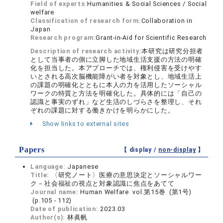
Field of experts:
Humanities & Social Sciences / Social
welfare
Classification of research form:
Collaboration in
Japan
Research program:
Grant-in-Aid for Scientific Research
Description of research activity:
本研究は研究分担者
として当事者の側に立脚した地域生活支援の方法の明確
化を担当した。本アプローチでは、権利侵害を受けやす
いとされる高次脳機能障がい者を対象とし、地域生活上
の課題の明確化とともに本人の力を活用したソーシャル
ワークの特質と方法を明確化した。具体的には「自己の
認識と事実のずれ」など生活のしづらさを整理し、それ
ぞれの課題に対する働きかけを明らかにした。
Show links to external sites
Papers
【 display /
non-display
】
Language:
Japanese
Title:
〈研究ノート〉医療の意思決定とソーシャルワー
ク－社会福祉の視点と対象認識に焦点をあてて
Journal name:
Human Welfare vol.第15巻 (第1号)
(p.105 - 112)
Date of publication:
2023.03
Author(s):
林眞帆