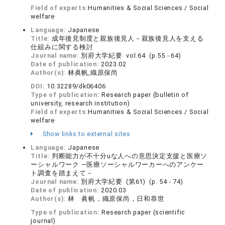
Field of experts:
Humanities & Social Sciences / Social
welfare
Language:
Japanese
Title:
成年後見制度と親族後見人－親族後見人を支える
仕組みに関する検討
Journal name:
別府大学紀要 vol.64 (p.55 - 64)
Date of publication:
2023.02
Author(s):
林眞帆,織原保尚
DOI:
10.32289/dk06406
Type of publication:
Research paper (bulletin of
university, research institution)
Field of experts:
Humanities & Social Sciences / Social
welfare
Show links to external sites
Language:
Japanese
Title:
判断能力が不十分uな人への意思決定支援と医療ソ
ーシャルワーク ―医療ソーシャルワーカーへのアンケー
ト調査を踏まえて－
Journal name:
別府大学紀要 (第61) (p. 54 - 74)
Date of publication:
2020.03
Author(s):
林 眞帆，織原保尚，日和恭世
Type of publication:
Research paper (scientific
journal)