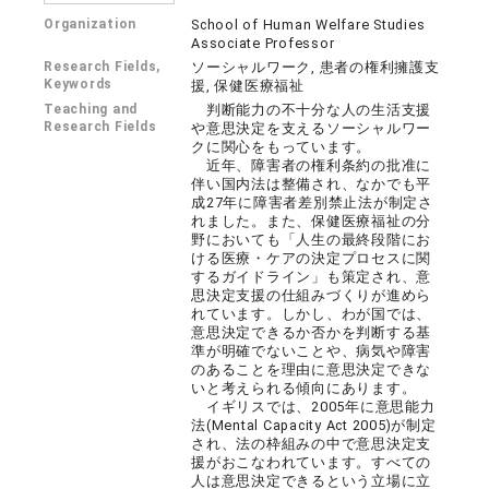
Organization
School of Human Welfare Studies
Associate Professor
Research Fields,
ソーシャルワーク, 患者の権利擁護支
Keywords
援, 保健医療福祉
Teaching and
判断能力の不十分な人の生活支援
Research Fields
や意思決定を支えるソーシャルワー
クに関心をもっています。
近年、障害者の権利条約の批准に
伴い国内法は整備され、なかでも平
成27年に障害者差別禁止法が制定さ
れました。また、保健医療福祉の分
野においても「人生の最終段階にお
ける医療・ケアの決定プロセスに関
するガイドライン」も策定され、意
思決定支援の仕組みづくりが進めら
れています。しかし、わが国では、
意思決定できるか否かを判断する基
準が明確でないことや、病気や障害
のあることを理由に意思決定できな
いと考えられる傾向にあります。
イギリスでは、2005年に意思能力
法(Mental Capacity Act 2005)が制定
され、法の枠組みの中で意思決定支
援がおこなわれています。すべての
人は意思決定できるという立場に立