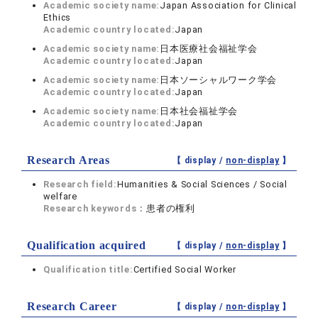
Academic society name:
Japan Association for Clinical
Ethics
Academic country located:
Japan
Academic society name:
日本医療社会福祉学会
Academic country located:
Japan
Academic society name:
日本ソーシャルワーク学会
Academic country located:
Japan
Academic society name:
日本社会福祉学会
Academic country located:
Japan
Research Areas
【 display /
non-display
】
Research field:
Humanities & Social Sciences / Social
welfare
Research keywords：
患者の権利
Qualification acquired
【 display /
non-display
】
Qualification title:
Certified Social Worker
Research Career
【 display /
non-display
】