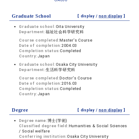
Graduate School
【 display /
non-display
】
Graduate school:
Oita University
Department:
福祉社会科学研究科
Course completed:
Master's Course
Date of completion:
2004.03
Completion status:
Completed
Country:
Japan
Graduate school:
Osaka City University
Department:
生活科学研究科
Course completed:
Doctor's Course
Date of completion:
2016.03
Completion status:
Completed
Country:
Japan
Degree
【 display /
non-display
】
Degree name:
博士(学術)
Classified degree field:
Humanities & Social Sciences
/ Social welfare
Conferring institution:
Osaka City University