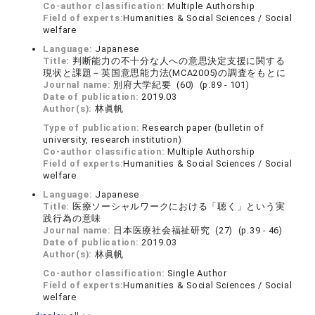
Co-author classification:
Multiple Authorship
Field of experts:
Humanities & Social Sciences / Social
welfare
Language:
Japanese
Title:
判断能力の不十分な人への意思決定支援に関する
現状と課題－英国意思能力法(MCA2005)の調査をもとに
Journal name:
別府大学紀要 (60) (p.89 - 101)
Date of publication:
2019.03
Author(s):
林眞帆
Type of publication:
Research paper (bulletin of
university, research institution)
Co-author classification:
Multiple Authorship
Field of experts:
Humanities & Social Sciences / Social
welfare
Language:
Japanese
Title:
医療ソーシャルワークにおける「聴く」という実
践行為の意味
Journal name:
日本医療社会福祉研究 (27) (p.39 - 46)
Date of publication:
2019.03
Author(s):
林眞帆
Co-author classification:
Single Author
Field of experts:
Humanities & Social Sciences / Social
welfare