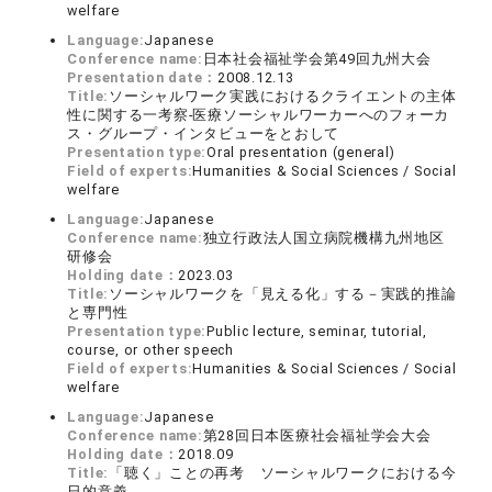
welfare
Language:
Japanese
Conference name:
日本社会福祉学会第49回九州大会
Presentation date：
2008.12.13
Title:
ソーシャルワーク実践におけるクライエントの主体
性に関する一考察-医療ソーシャルワーカーへのフォーカ
ス・グループ・インタビューをとおして
Presentation type:
Oral presentation (general)
Field of experts:
Humanities & Social Sciences / Social
welfare
Language:
Japanese
Conference name:
独立行政法人国立病院機構九州地区
研修会
Holding date：
2023.03
Title:
ソーシャルワークを「見える化」する－実践的推論
と専門性
Presentation type:
Public lecture, seminar, tutorial,
course, or other speech
Field of experts:
Humanities & Social Sciences / Social
welfare
Language:
Japanese
Conference name:
第28回日本医療社会福祉学会大会
Holding date：
2018.09
Title:
「聴く」ことの再考 ソーシャルワークにおける今
日的意義