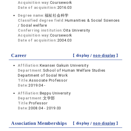
Acquisition way:
Coursework
Date of acquisition:
2016.03
Degree name:
福祉社会科学
Classified degree field:
Humanities & Social Sciences
/ Social welfare
Conferring institution:
Oita University
Acquisition way:
Coursework
Date of acquisition:
2004.03
Career
【 display /
non-display
】
Affiliation:
Kwansei Gakuin University
Department:
School of Human Welfare Studies
Department of Social Work
Title:
Associate Professor
Date:
2019.04 -
Affiliation:
Beppu University
Department:
文学部
Title:
Professor
Date:
2008.04 - 2019.03
Association Memberships
【 display /
non-display
】