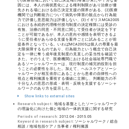
(1)医療領域において自己決定権の尊重が未だ不十分な要
因には、本人の病状悪化による権利制限があり治療が優
先される場における自己決定支援の限界がある、(2)医療
機関では判断能力について病気や障害の観点から行為能
力で評価し意思能力は評価しない、(3)イギリスMCA2005
における永続的代理権付授与制度の決定権限には受診の
有無、治療の同意・不同意に関して受任者が決定を下す
ことが可能であるが、本人の意向や感情を表明できるよ
うに受任者があらゆる支援を案件ごとに試みることが前
提条件となっている。いわばMCA2005は個人の尊重を最
大限保障するものであり、行為能力という概念で自己決
定を一律に奪う成年後見制度の見直しの妥当性を確認で
きた。そのうえで、医療機関における社会福祉専門職で
あるソーシャルワーカーは、現行制度の補完的役割を担
うことの必要性を示した。加えて、ヘルスケアとソーシ
ャルワークが相互依存にあることから患者の自律性への
視点と権利擁護を重視する価値に立脚し、判断能力の不
十分な人の意思の形成・表明・反映を支援するソーシャ
ルワークのあり方を提示した。
Show links to external sites
Research subject:
地域を基盤としたソーシャルワーク
の理論化に向けた個と地域の一体的支援に関する研究
Periods of research:
2012.04 - 2015.05
Keyword in research subject:
ソーシャルワーク / 総合
相談 / 地域包括ケア / 当事者 / 権利擁護