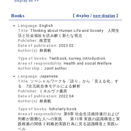
display all >>
Books
【 display /
non-display
】
Language:
English
Title:
Thinking about Human Life and Society 人間生
活と社会福祉を読み解く新たな視点
Publisher:
南雲堂
Date of publication:
2023.02
Author(s):
林眞帆
Type of books:
Textbook, survey, introduction
Area of responsibility:
Health and social Welfare
Authorship：
Joint author
Language:
Japanese
Title:
ソーシャルワークを「語り」から「見える化」す
る 7次元統合体モデルによる解析
Publisher:
ミネルヴァ書房
Date of publication:
2022.04
Author(s):
林眞帆
Type of books:
Scholarly book
Area of responsibility:
第9章 社会生活維持遂行および
判断が困難な人への実践 第13章 実践の認識構造と実
践根拠の関係 2.戦略的実践行為に見る認識構造と実践レ
ベル