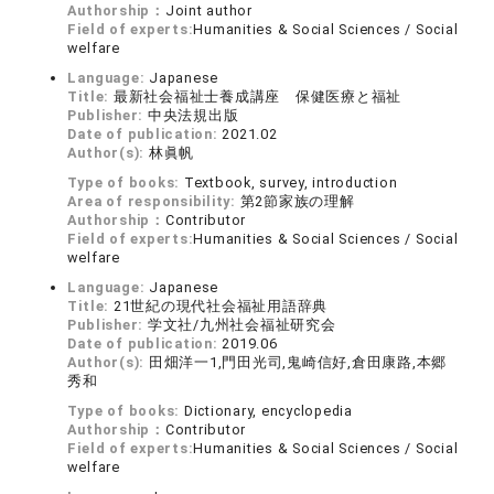
Authorship：
Joint author
Field of experts:
Humanities & Social Sciences / Social
welfare
Language:
Japanese
Title:
最新社会福祉士養成講座 保健医療と福祉
Publisher:
中央法規出版
Date of publication:
2021.02
Author(s):
林眞帆
Type of books:
Textbook, survey, introduction
Area of responsibility:
第2節家族の理解
Authorship：
Contributor
Field of experts:
Humanities & Social Sciences / Social
welfare
Language:
Japanese
Title:
21世紀の現代社会福祉用語辞典
Publisher:
学文社/九州社会福祉研究会
Date of publication:
2019.06
Author(s):
田畑洋一1,門田光司,鬼崎信好,倉田康路,本郷
秀和
Type of books:
Dictionary, encyclopedia
Authorship：
Contributor
Field of experts:
Humanities & Social Sciences / Social
welfare