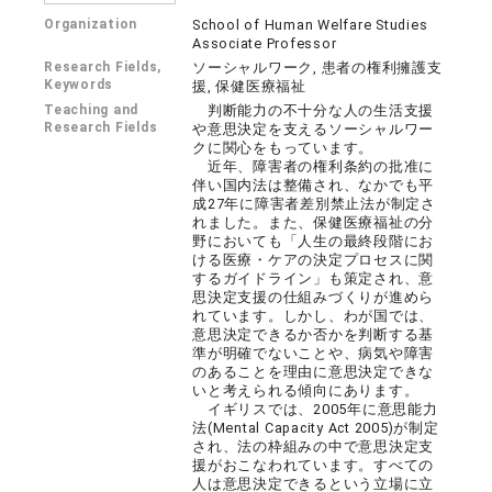
Organization
School of Human Welfare Studies
Associate Professor
Research Fields,
ソーシャルワーク, 患者の権利擁護支
Keywords
援, 保健医療福祉
Teaching and
判断能力の不十分な人の生活支援
Research Fields
や意思決定を支えるソーシャルワー
クに関心をもっています。
近年、障害者の権利条約の批准に
伴い国内法は整備され、なかでも平
成27年に障害者差別禁止法が制定さ
れました。また、保健医療福祉の分
野においても「人生の最終段階にお
ける医療・ケアの決定プロセスに関
するガイドライン」も策定され、意
思決定支援の仕組みづくりが進めら
れています。しかし、わが国では、
意思決定できるか否かを判断する基
準が明確でないことや、病気や障害
のあることを理由に意思決定できな
いと考えられる傾向にあります。
イギリスでは、2005年に意思能力
法(Mental Capacity Act 2005)が制定
され、法の枠組みの中で意思決定支
援がおこなわれています。すべての
人は意思決定できるという立場に立