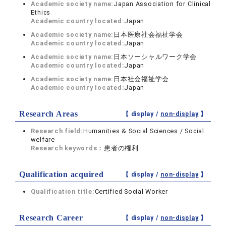
Academic society name:
Japan Association for Clinical
Ethics
Academic country located:
Japan
Academic society name:
日本医療社会福祉学会
Academic country located:
Japan
Academic society name:
日本ソーシャルワーク学会
Academic country located:
Japan
Academic society name:
日本社会福祉学会
Academic country located:
Japan
Research Areas
【 display /
non-display
】
Research field:
Humanities & Social Sciences / Social
welfare
Research keywords：
患者の権利
Qualification acquired
【 display /
non-display
】
Qualification title:
Certified Social Worker
Research Career
【 display /
non-display
】