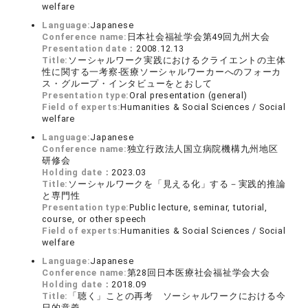
welfare
Language:
Japanese
Conference name:
日本社会福祉学会第49回九州大会
Presentation date：
2008.12.13
Title:
ソーシャルワーク実践におけるクライエントの主体
性に関する一考察-医療ソーシャルワーカーへのフォーカ
ス・グループ・インタビューをとおして
Presentation type:
Oral presentation (general)
Field of experts:
Humanities & Social Sciences / Social
welfare
Language:
Japanese
Conference name:
独立行政法人国立病院機構九州地区
研修会
Holding date：
2023.03
Title:
ソーシャルワークを「見える化」する－実践的推論
と専門性
Presentation type:
Public lecture, seminar, tutorial,
course, or other speech
Field of experts:
Humanities & Social Sciences / Social
welfare
Language:
Japanese
Conference name:
第28回日本医療社会福祉学会大会
Holding date：
2018.09
Title:
「聴く」ことの再考 ソーシャルワークにおける今
日的意義