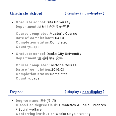
Graduate School
【 display /
non-display
】
Graduate school:
Oita University
Department:
福祉社会科学研究科
Course completed:
Master's Course
Date of completion:
2004.03
Completion status:
Completed
Country:
Japan
Graduate school:
Osaka City University
Department:
生活科学研究科
Course completed:
Doctor's Course
Date of completion:
2016.03
Completion status:
Completed
Country:
Japan
Degree
【 display /
non-display
】
Degree name:
博士(学術)
Classified degree field:
Humanities & Social Sciences
/ Social welfare
Conferring institution:
Osaka City University