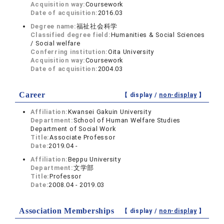
Acquisition way:
Coursework
Date of acquisition:
2016.03
Degree name:
福祉社会科学
Classified degree field:
Humanities & Social Sciences
/ Social welfare
Conferring institution:
Oita University
Acquisition way:
Coursework
Date of acquisition:
2004.03
Career
【 display /
non-display
】
Affiliation:
Kwansei Gakuin University
Department:
School of Human Welfare Studies
Department of Social Work
Title:
Associate Professor
Date:
2019.04 -
Affiliation:
Beppu University
Department:
文学部
Title:
Professor
Date:
2008.04 - 2019.03
Association Memberships
【 display /
non-display
】