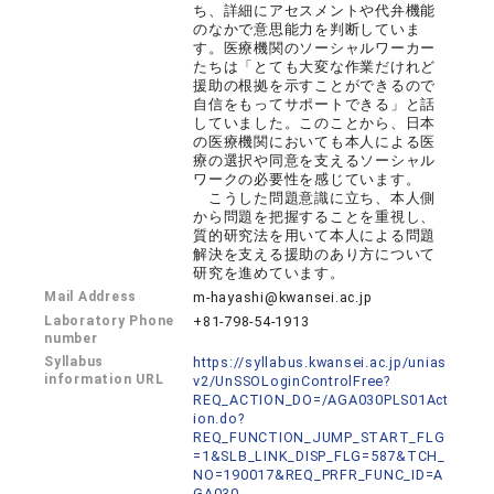
ち、詳細にアセスメントや代弁機能
のなかで意思能力を判断していま
す。医療機関のソーシャルワーカー
たちは「とても大変な作業だけれど
援助の根拠を示すことができるので
自信をもってサポートできる」と話
していました。このことから、日本
の医療機関においても本人による医
療の選択や同意を支えるソーシャル
ワークの必要性を感じています。
こうした問題意識に立ち、本人側
から問題を把握することを重視し、
質的研究法を用いて本人による問題
解決を支える援助のあり方について
研究を進めています。
Mail Address
m-hayashi@kwansei.ac.jp
Laboratory Phone
+81-798-54-1913
number
Syllabus
https://syllabus.kwansei.ac.jp/unias
information URL
v2/UnSSOLoginControlFree?
REQ_ACTION_DO=/AGA030PLS01Act
ion.do?
REQ_FUNCTION_JUMP_START_FLG
=1&SLB_LINK_DISP_FLG=587&TCH_
NO=190017&REQ_PRFR_FUNC_ID=A
GA030