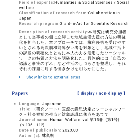
Field of experts:
Humanities & Social Sciences / Social
welfare
Classification of research form:
Collaboration in
Japan
Research program:
Grant-in-Aid for Scientific Research
Description of research activity:
本研究は研究分担者
として当事者の側に立脚した地域生活支援の方法の明確
化を担当した。本アプローチでは、権利侵害を受けやす
いとされる高次脳機能障がい者を対象とし、地域生活上
の課題の明確化とともに本人の力を活用したソーシャル
ワークの特質と方法を明確化した。具体的には「自己の
認識と事実のずれ」など生活のしづらさを整理し、それ
ぞれの課題に対する働きかけを明らかにした。
Show links to external sites
Papers
【 display /
non-display
】
Language:
Japanese
Title:
〈研究ノート〉医療の意思決定とソーシャルワー
ク－社会福祉の視点と対象認識に焦点をあてて
Journal name:
Human Welfare vol.第15巻 (第1号)
(p.105 - 112)
Date of publication:
2023.03
Author(s):
林眞帆