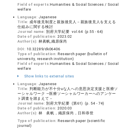
Field of experts:
Humanities & Social Sciences / Social
welfare
Language:
Japanese
Title:
成年後見制度と親族後見人－親族後見人を支える
仕組みに関する検討
Journal name:
別府大学紀要 vol.64 (p.55 - 64)
Date of publication:
2023.02
Author(s):
林眞帆,織原保尚
DOI:
10.32289/dk06406
Type of publication:
Research paper (bulletin of
university, research institution)
Field of experts:
Humanities & Social Sciences / Social
welfare
Show links to external sites
Language:
Japanese
Title:
判断能力が不十分uな人への意思決定支援と医療ソ
ーシャルワーク ―医療ソーシャルワーカーへのアンケー
ト調査を踏まえて－
Journal name:
別府大学紀要 (第61) (p. 54 - 74)
Date of publication:
2020.03
Author(s):
林 眞帆，織原保尚，日和恭世
Type of publication:
Research paper (scientific
journal)