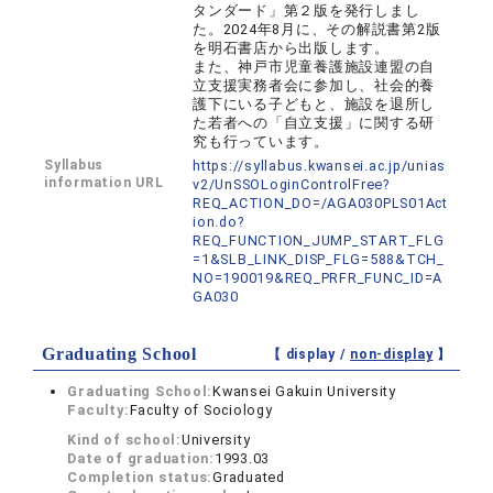
タンダード」第２版を発行しまし
た。2024年8月に、その解説書第2版
を明石書店から出版します。
また、神戸市児童養護施設連盟の自
立支援実務者会に参加し、社会的養
護下にいる子どもと、施設を退所し
た若者への「自立支援」に関する研
究も行っています。
Syllabus
https://syllabus.kwansei.ac.jp/unias
information URL
v2/UnSSOLoginControlFree?
REQ_ACTION_DO=/AGA030PLS01Act
ion.do?
REQ_FUNCTION_JUMP_START_FLG
=1&SLB_LINK_DISP_FLG=588&TCH_
NO=190019&REQ_PRFR_FUNC_ID=A
GA030
Graduating School
【 display /
non-display
】
Graduating School:
Kwansei Gakuin University
Faculty:
Faculty of Sociology
Kind of school:
University
Date of graduation:
1993.03
Completion status:
Graduated