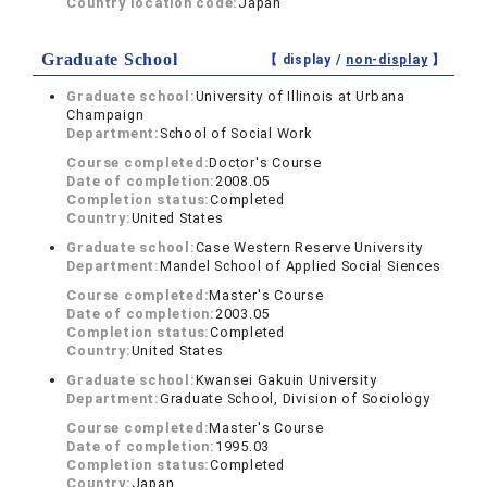
Country location code:
Japan
Graduate School
【 display /
non-display
】
Graduate school:
University of Illinois at Urbana
Champaign
Department:
School of Social Work
Course completed:
Doctor's Course
Date of completion:
2008.05
Completion status:
Completed
Country:
United States
Graduate school:
Case Western Reserve University
Department:
Mandel School of Applied Social Siences
Course completed:
Master's Course
Date of completion:
2003.05
Completion status:
Completed
Country:
United States
Graduate school:
Kwansei Gakuin University
Department:
Graduate School, Division of Sociology
Course completed:
Master's Course
Date of completion:
1995.03
Completion status:
Completed
Country:
Japan