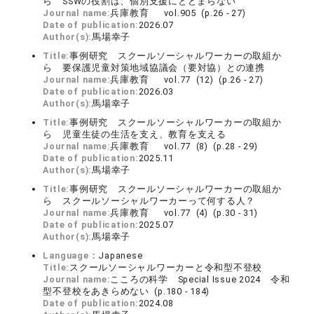
ら SSWの役割は、個別支援にとどまらない
Journal name:
兵庫教育 vol.905 (p.26 - 27)
Date of publication:
2026.07
Author(s):
馬場幸子
Title:
事例研究 スクールソーシャルワーカーの取組か
ら 要保護児童対策地域協議会（要対協）との連携
Journal name:
兵庫教育 vol.77 (12) (p.26 - 27)
Date of publication:
2026.03
Author(s):
馬場幸子
Title:
事例研究 スクールソーシャルワーカーの取組か
ら 児童生徒の生活を支え、教育を支える
Journal name:
兵庫教育 vol.77 (8) (p.28 - 29)
Date of publication:
2025.11
Author(s):
馬場幸子
Title:
事例研究 スクールソーシャルワーカーの取組か
ら スクールソーシャルワーカーって何する人？
Journal name:
兵庫教育 vol.77 (4) (p.30 - 31)
Date of publication:
2025.07
Author(s):
馬場幸子
Language：
Japanese
Title:
スクールソーシャルワーカーと令和型不登校
Journal name:
こころの科学 Special Issue 2024 令和
型不登校をあきらめない (p.180 - 184)
Date of publication:
2024.08