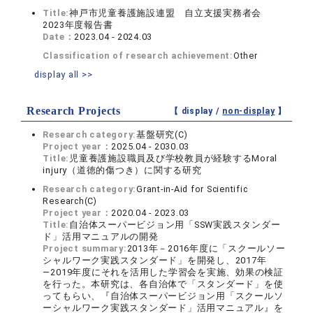
Title:
神戸市児童養護施設連盟 自立支援実務者会
2023年度報告書
Date：
2023.04 - 2024.03
Classification of research achievement:
Other
display all >>
Research Projects
【 display /
non-display
】
Research category:
基盤研究(C)
Project year：
2025.04 - 2030.03
Title:
児童養護施設職員及び学校教員が経験するMoral
injury（道徳的傷つき）に関する研究
Research category:
Grant-in-Aid for Scientific
Research(C)
Project year：
2020.04 - 2023.03
Title:
自治体スーパービジョン用「SSW実践スタンダー
ド」活用マニュアルの開発
Project summary:
2013年－2016年度に「スクールソー
シャルワーク実践スタンダード」を開発し、2017年
―2019年度にそれを活用した学習会を実施、効果の検証
を行った。本研究は、各自治体で「スタンダード」を使
ってもらい、『自治体スーパービジョン用「スクールソ
ーシャルワーク実践スタンダード」活用マニュアル』を