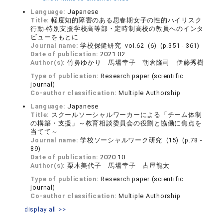
Language:
Japanese
Title:
軽度知的障害のある思春期女子の性的ハイリスク
行動-特別支援学校高等部・定時制高校の教員へのインタ
ビューをもとに
Journal name:
学校保健研究 vol.62 (6) (p.351 - 361)
Date of publication:
2021.02
Author(s):
竹鼻ゆかり 馬場幸子 朝倉隆司 伊藤秀樹
Type of publication:
Research paper (scientific
journal)
Co-author classification:
Multiple Authorship
Language:
Japanese
Title:
スクールソーシャルワーカーによる「チーム体制
の構築・支援」～教育相談委員会の役割と協働に焦点を
当てて～
Journal name:
学校ソーシャルワーク研究 (15) (p.78 -
89)
Date of publication:
2020.10
Author(s):
栗木美代子 馬場幸子 古屋龍太
Type of publication:
Research paper (scientific
journal)
Co-author classification:
Multiple Authorship
display all >>