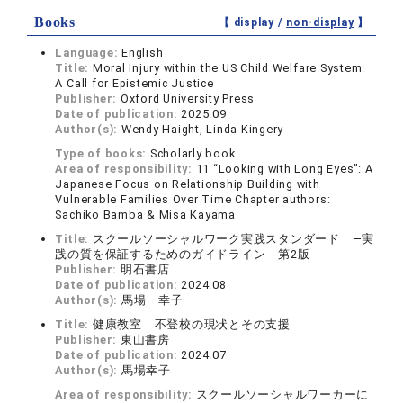
Books
【 display /
non-display
】
Language:
English
Title:
Moral Injury within the US Child Welfare System:
A Call for Epistemic Justice
Publisher:
Oxford University Press
Date of publication:
2025.09
Author(s):
Wendy Haight, Linda Kingery
Type of books:
Scholarly book
Area of responsibility:
11 “Looking with Long Eyes”: A
Japanese Focus on Relationship Building with
Vulnerable Families Over Time Chapter authors:
Sachiko Bamba & Misa Kayama
Title:
スクールソーシャルワーク実践スタンダード ―実
践の質を保証するためのガイドライン 第2版
Publisher:
明石書店
Date of publication:
2024.08
Author(s):
馬場 幸子
Title:
健康教室 不登校の現状とその支援
Publisher:
東山書房
Date of publication:
2024.07
Author(s):
馬場幸子
Area of responsibility:
スクールソーシャルワーカーに