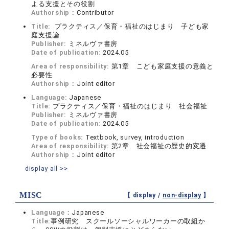
よる支援とその役割
Authorship：
Contributor
Title:
プラクティス／保育・福祉のはじまり 子ども家
庭支援論
Publisher:
ミネルヴァ書房
Date of publication:
2024.05
Area of responsibility:
第1章 こども家庭支援の意義と
必要性
Authorship：
Joint editor
Language:
Japanese
Title:
プラクティス／保育・福祉のはじまり 社会福祉
Publisher:
ミネルヴァ書房
Date of publication:
2024.05
Type of books:
Textbook, survey, introduction
Area of responsibility:
第2章 社会福祉の歴史的変遷
Authorship：
Joint editor
display all >>
MISC
【 display /
non-display
】
Language：
Japanese
Title:
事例研究 スクールソーシャルワーカーの取組か