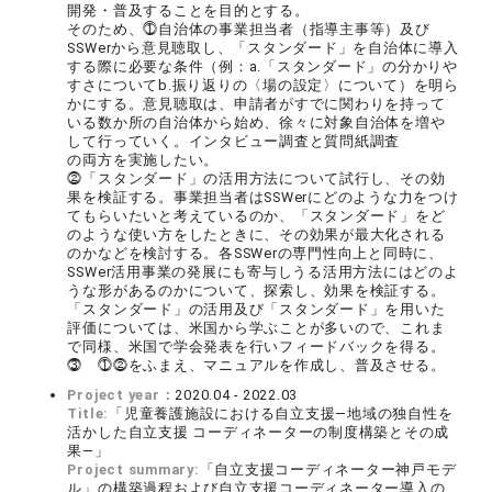
開発・普及することを目的とする。
そのため、⓵自治体の事業担当者（指導主事等）及び
SSWerから意見聴取し、「スタンダード」を自治体に導入
する際に必要な条件（例：a.「スタンダード」の分かりや
すさについてb.振り返りの〈場の設定〉について）を明ら
かにする。意見聴取は、申請者がすでに関わりを持って
いる数か所の自治体から始め、徐々に対象自治体を増や
して行っていく。インタビュー調査と質問紙調査
の両方を実施したい。
⓶「スタンダード」の活用方法について試行し、その効
果を検証する。事業担当者はSSWerにどのような力をつけ
てもらいたいと考えているのか、「スタンダード」をど
のような使い方をしたときに、その効果が最大化される
のかなどを検討する。各SSWerの専門性向上と同時に、
SSWer活用事業の発展にも寄与しうる活用方法にはどのよ
うな形があるのかについて、探索し、効果を検証する。
「スタンダード」の活用及び「スタンダード」を用いた
評価については、米国から学ぶことが多いので、これま
で同様、米国で学会発表を行いフィードバックを得る。
⓷ ⓵⓶をふまえ、マニュアルを作成し、普及させる。
Project year：
2020.04 - 2022.03
Title:
「児童養護施設における自立支援―地域の独自性を
活かした自立支援 コーディネーターの制度構築とその成
果―」
Project summary:
「自立支援コーディネーター神戸モデ
ル」の構築過程および自立支援コーディネーター導入の