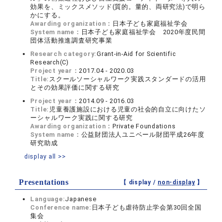
効果を、ミックスメソッド(質的。量的、両研究法)で明ら
かにする。
Awarding organization：
日本子ども家庭福祉学会
System name：
日本子ども家庭福祉学会 2020年度民間
団体活動推進調査研究事業
Research category:
Grant-in-Aid for Scientific
Research(C)
Project year：
2017.04 - 2020.03
Title:
スクールソーシャルワーク実践スタンダードの活用
とその効果評価に関する研究
Project year：
2014.09 - 2016.03
Title:
児童養護施設における児童の社会的自立に向けたソ
ーシャルワーク実践に関する研究
Awarding organization：
Private Foundations
System name：
公益財団法人ユニベール財団平成26年度
研究助成
display all >>
Presentations
【 display /
non-display
】
Language:
Japanese
Conference name:
日本子ども虐待防止学会第30回全国
集会