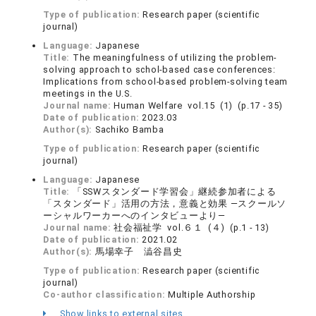
Type of publication:
Research paper (scientific
journal)
Language:
Japanese
Title:
The meaningfulness of utilizing the problem-
solving approach to schol-based case conferences:
Implications from school-based problem-solving team
meetings in the U.S.
Journal name:
Human Welfare vol.15 (1) (p.17 - 35)
Date of publication:
2023.03
Author(s):
Sachiko Bamba
Type of publication:
Research paper (scientific
journal)
Language:
Japanese
Title:
「SSWスタンダード学習会」継続参加者による
「スタンダード」活用の方法，意義と効果 ―スクールソ
ーシャルワーカーへのインタビューより―
Journal name:
社会福祉学 vol.６１ (４) (p.1 - 13)
Date of publication:
2021.02
Author(s):
馬場幸子 澁谷昌史
Type of publication:
Research paper (scientific
journal)
Co-author classification:
Multiple Authorship
Show links to external sites