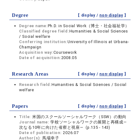
Degree
【 display /
non-display
】
Degree name:
Ph.D. in Social Work（博士・社会福祉学）
Classified degree field:
Humanities & Social Sciences
/ Social welfare
Conferring institution:
University of Illinois at Urbana-
Champaign
Acquisition way:
Coursework
Date of acquisition:
2008.05
Research Areas
【 display /
non-display
】
Research field:
Humanities & Social Sciences / Social
welfare
Papers
【 display /
non-display
】
Title:
米国のスクールソーシャルワーク（SSW）の動向
Journal name:
学校ソーシャルワークの展開と再構成―
次なる10年に向けた省察と視座― (p.135 - 143)
Date of publication:
2026.07
Author(s):
馬場幸子