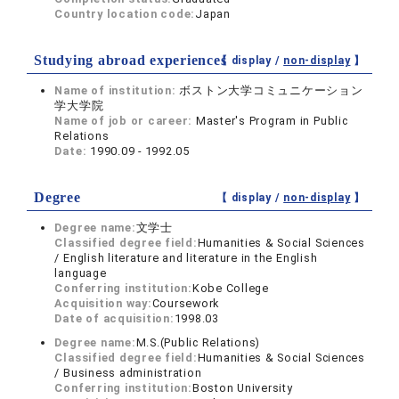
Country location code:
Japan
Studying abroad experiences
【 display /
non-display
】
Name of institution:
ボストン大学コミュニケーション
学大学院
Name of job or career:
Master's Program in Public
Relations
Date:
1990.09 - 1992.05
Degree
【 display /
non-display
】
Degree name:
文学士
Classified degree field:
Humanities & Social Sciences
/ English literature and literature in the English
language
Conferring institution:
Kobe College
Acquisition way:
Coursework
Date of acquisition:
1998.03
Degree name:
M.S.(Public Relations)
Classified degree field:
Humanities & Social Sciences
/ Business administration
Conferring institution:
Boston University