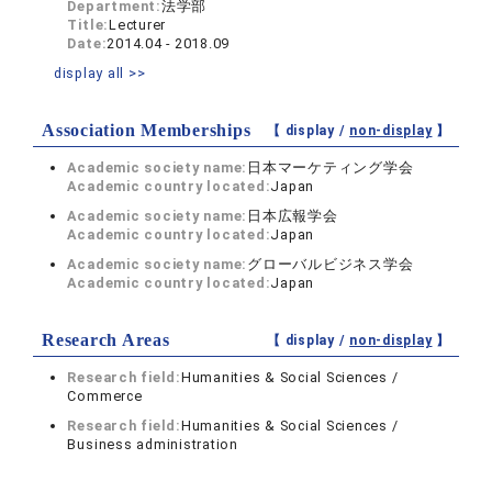
Department:
法学部
Title:
Lecturer
Date:
2014.04 - 2018.09
display all >>
Association Memberships
【 display /
non-display
】
Academic society name:
日本マーケティング学会
Academic country located:
Japan
Academic society name:
日本広報学会
Academic country located:
Japan
Academic society name:
グローバルビジネス学会
Academic country located:
Japan
Research Areas
【 display /
non-display
】
Research field:
Humanities & Social Sciences /
Commerce
Research field:
Humanities & Social Sciences /
Business administration