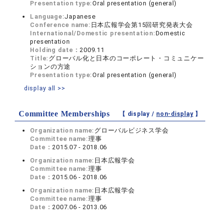
Presentation type:
Oral presentation (general)
Language:
Japanese
Conference name:
日本広報学会第15回研究発表大会
International/Domestic presentation:
Domestic
presentation
Holding date：
2009.11
Title:
グローバル化と日本のコーポレート・コミュニケー
ションの方途
Presentation type:
Oral presentation (general)
display all >>
Committee Memberships
【 display /
non-display
】
Organization name:
グローバルビジネス学会
Committee name:
理事
Date：
2015.07 - 2018.06
Organization name:
日本広報学会
Committee name:
理事
Date：
2015.06 - 2018.06
Organization name:
日本広報学会
Committee name:
理事
Date：
2007.06 - 2013.06