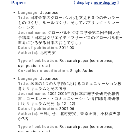
Papers
【 display /
non-display
】
Language:
Japanese
Title:
日本企業のグローバル化を支える３つのチカラー
ものづくり、ルールづくり、そしてパブリック・リレー
ションズ
Journal name:
グローバルビジネス学会第二回全国大会
予稿集「日本型クリエイティブサービスのグローバル化―
世界にひろがる日本のおもてなし」
Date of publication:
2014.03
Author(s):
北村秀実
Type of publication:
Research paper (conference,
symposium, etc.)
Co-author classification:
Single Author
Language:
Japanese
Title:
米国の2つの大学院におけるコミュニケーション教
育カリキュラムとその考察
Journal name:
2005-2006年度日本広報学会研究会報告
書：コーポレート・コミュニケーション専門職育成研修
用カリキュラム開発 (p.12 - 22)
Date of publication:
2007.06
Author(s):
三島ちせ、北村秀実、菅原正博、小林貞夫ほ
か7名
Type of publication:
Research paper (conference,
symposium, etc.)