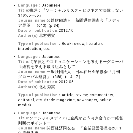
Language：
Japanese
Title:
書評：『ソーシャルリスク～ビジネスで失敗しない
31のルール』
Journal name:
公益財団法人 新聞通信調査会「メディ
ア展望」 (610) (p.34)
Date of publication:
2012.10
Author(s):
北村秀実
Type of publication：
Book review, literature
introduction, etc.
Language：
Japanese
Title:
従業員とのコミュニケーションを考えるーグローバ
ル経営を支える取り組みとして
Journal name:
一般社団法人 日本在外企業協会「月刊
グローバル経営」 (358) (p.4 - 7 )
Date of publication:
2012.05
Author(s):
北村秀実
Type of publication：
Article, review, commentary,
editorial, etc. (trade magazine, newspaper, online
media)
Language：
Japanese
Title:
ソーシャルメディアに企業がどう向き合うかー経営
判断のポイントー
Journal name:
関西経済同友会 「企業経営委員会2011