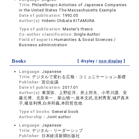
Title:
Philanthropic Activities of Japanese Companies
in the United States The Massachusetts Example
Date of publication:
1992.05
Author(s):
Hidemi Chibata KITAMURA
Type of publication:
Master’s thesis
Co-author classification:
Single Author
Field of experts:
Humanities & Social Sciences /
Business administration
Books
【 display /
non-display
】
Language:
Japanese
Title:
デジタルで変わる広報・コミュニケーション基礎
Publisher:
宣伝会議
Date of publication:
2017.01
Author(s):
東英弥、上野征洋、井上邦夫、小早川護、安
藤元博、北見幸一、柴山慎一,坂本文武,北村秀実,城戸真木
子,榎並利博,白井邦義,本田哲也他
Type of books:
General book
Authorship：
Joint author
Language:
Japanese
Title:
デジタル・リーダーシップ
Publisher:
日本経済新聞出版社