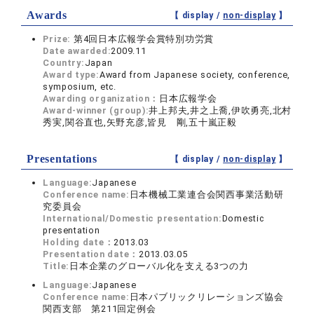
Awards
【 display /
non-display
】
Prize:
第4回日本広報学会賞特別功労賞
Date awarded:
2009.11
Country:
Japan
Award type:
Award from Japanese society, conference,
symposium, etc.
Awarding organization：
日本広報学会
Award-winner (group):
井上邦夫,井之上喬,伊吹勇亮,北村
秀実,関谷直也,矢野充彦,皆見 剛,五十嵐正毅
Presentations
【 display /
non-display
】
Language:
Japanese
Conference name:
日本機械工業連合会関西事業活動研
究委員会
International/Domestic presentation:
Domestic
presentation
Holding date：
2013.03
Presentation date：
2013.03.05
Title:
日本企業のグローバル化を支える3つの力
Language:
Japanese
Conference name:
日本パブリックリレーションズ協会
関西支部 第211回定例会