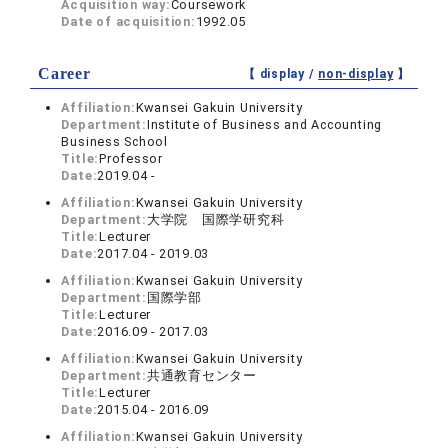
Acquisition way:
Coursework
Date of acquisition:
1992.05
Career
【 display /
non-display
】
Affiliation:
Kwansei Gakuin University
Department:
Institute of Business and Accounting
Business School
Title:
Professor
Date:
2019.04 -
Affiliation:
Kwansei Gakuin University
Department:
大学院 国際学研究科
Title:
Lecturer
Date:
2017.04 - 2019.03
Affiliation:
Kwansei Gakuin University
Department:
国際学部
Title:
Lecturer
Date:
2016.09 - 2017.03
Affiliation:
Kwansei Gakuin University
Department:
共通教育センター
Title:
Lecturer
Date:
2015.04 - 2016.09
Affiliation:
Kwansei Gakuin University