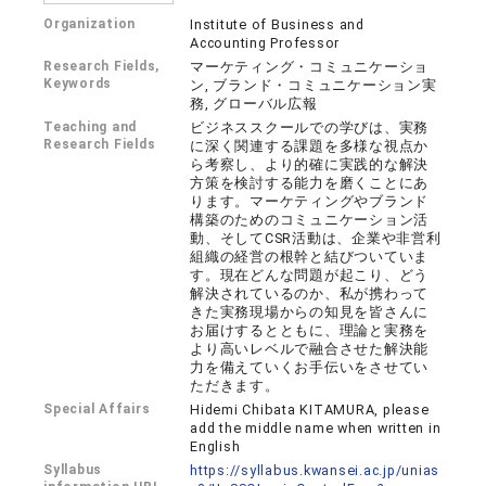
Organization
Institute of Business and
Accounting Professor
Research Fields,
マーケティング・コミュニケーショ
Keywords
ン, ブランド・コミュニケーション実
務, グローバル広報
Teaching and
ビジネススクールでの学びは、実務
Research Fields
に深く関連する課題を多様な視点か
ら考察し、より的確に実践的な解決
方策を検討する能力を磨くことにあ
ります。マーケティングやブランド
構築のためのコミュニケーション活
動、そしてCSR活動は、企業や非営利
組織の経営の根幹と結びついていま
す。現在どんな問題が起こり、どう
解決されているのか、私が携わって
きた実務現場からの知見を皆さんに
お届けするとともに、理論と実務を
より高いレベルで融合させた解決能
力を備えていくお手伝いをさせてい
ただきます。
Special Affairs
Hidemi Chibata KITAMURA, please
add the middle name when written in
English
Syllabus
https://syllabus.kwansei.ac.jp/unias