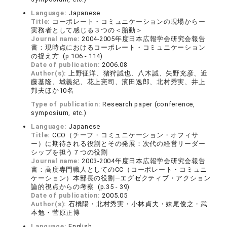
Language:
Japanese
Title:
コーポレート・コミュニケーションの現場からー
実務者として感じる３つの＜胎動＞
Journal name:
2004-2005年度日本広報学会研究会報告
書：現時点におけるコーポレート・コミュニケーション
の捉え方 (p.106 - 114)
Date of publication:
2006.08
Author(s):
上野征洋、猪狩誠也、八木誠、矢野充彦、近
藤基隆、城義紀、花上憲司、濱田逸郎、北村秀実、井上
邦夫ほか10名
Type of publication:
Research paper (conference,
symposium, etc.)
Language:
Japanese
Title:
CCO（チーフ・コミュニケーション・オフィサ
ー）に期待される役割とその発展：次代の経営リーダー
シップを担う７つの役割
Journal name:
2003-2004年度日本広報学会研究会報告
書：高度専門職人としてのCC（コーポレート・コミュニ
ケーション）本部長の役割―エグゼクティブ・アクション
論的視点からの考察 (p.35 - 39)
Date of publication:
2005.05
Author(s):
石橋陽・北村秀実・小林貞夫・妹尾俊之・武
本勉・菅原正博
Language:
English