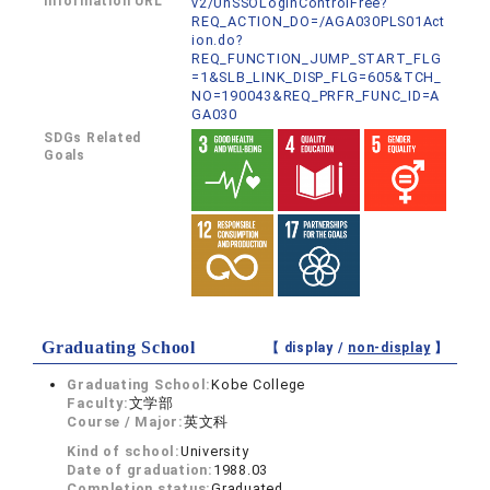
information URL
v2/UnSSOLoginControlFree?
REQ_ACTION_DO=/AGA030PLS01Act
ion.do?
REQ_FUNCTION_JUMP_START_FLG
=1&SLB_LINK_DISP_FLG=605&TCH_
NO=190043&REQ_PRFR_FUNC_ID=A
GA030
SDGs Related
Goals
Graduating School
【 display /
non-display
】
Graduating School:
Kobe College
Faculty:
文学部
Course / Major:
英文科
Kind of school:
University
Date of graduation:
1988.03
Completion status:
Graduated