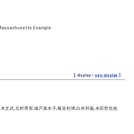
e Massachusetts Example
【 display /
non-display
】
文武,北村秀実,城戸真木子,榎並利博,白井邦義,本田哲也他