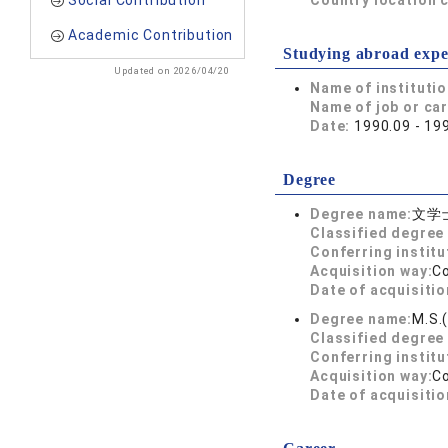
Social Contribution
Country location 
Academic Contribution
Studying abroad expe
Updated on 2026/04/20
Name of instituti
Name of job or ca
Date:
1990.09 - 19
Degree
Degree name:
文学
Classified degree 
Conferring institu
Acquisition way:
C
Date of acquisitio
Degree name:
M.S.
Classified degree 
Conferring institu
Acquisition way:
C
Date of acquisitio