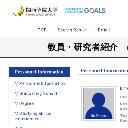
TOP
Search Result
Detail
教員・研究者紹介
Personnel Informatio
Personnel Information
Personnel Information
KIT
Graduating School
Org
Degree
Res
Key
Studying abroad
Tea
experiences
Res