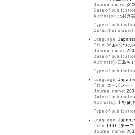
Journal name:
グ
Date of publicatio
Author(s):
北村秀
Type of publicatio
Co-author classif
Language:
Japane
Title:
米国の2つの
Journal name:
20
Date of publicatio
Author(s):
三島ち
Type of publicatio
Language:
Japane
Title:
コーポレート
Journal name:
20
Date of publicatio
Author(s):
上野征
Type of publicatio
Language:
Japane
Title:
CCO（チー
Journal name:
20