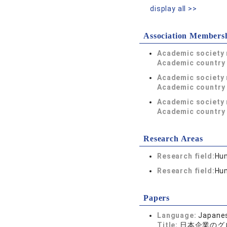
display all >>
Association Members
Academic society
Academic country 
Academic society
Academic country 
Academic society
Academic country 
Research Areas
Research field:
Hum
Research field:
Hum
Papers
Language:
Japane
Title:
日本企業のグ