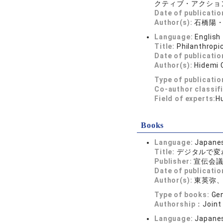
クティブ・アクション論
Date of publicatio
Author(s):
石橋陽
Language:
English
Title:
Philanthropi
Date of publicatio
Author(s):
Hidemi 
Type of publicatio
Co-author classif
Field of experts:
H
Books
Language:
Japane
Title:
デジタルで変
Publisher:
宣伝会
Date of publicatio
Author(s):
東英弥、
Type of books:
Gen
Authorship：
Joint
Language:
Japane