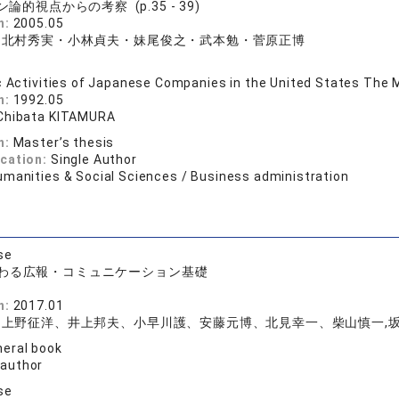
的視点からの考察 (p.35 - 39)
n:
2005.05
・北村秀実・小林貞夫・妹尾俊之・武本勉・菅原正博
c Activities of Japanese Companies in the United States Th
n:
1992.05
Chibata KITAMURA
n:
Master’s thesis
ication:
Single Author
umanities & Social Sciences / Business administration
se
わる広報・コミュニケーション基礎
議
n:
2017.01
上野征洋、井上邦夫、小早川護、安藤元博、北見幸一、柴山慎一,坂本
eral book
 author
se