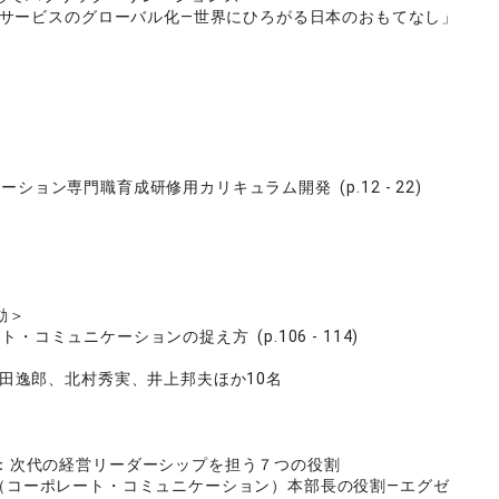
サービスのグローバル化―世界にひろがる日本のおもてなし」
ション専門職育成研修用カリキュラム開発 (p.12 - 22)
動＞
コミュニケーションの捉え方 (p.106 - 114)
田逸郎、北村秀実、井上邦夫ほか10名
：次代の経営リーダーシップを担う７つの役割
CC（コーポレート・コミュニケーション）本部長の役割―エグゼ