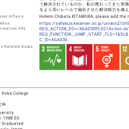
う解決されているのか、私が携わってきた実
をより高いレベルで融合させた解決能力を備
cial Affairs
Hidemi Chibata KITAMURA, please add the 
labus
https://syllabus.kwansei.ac.jp/uniasv2/U
ormation URL
REQ_ACTION_DO=/AGA030PLS01Action.do
REQ_FUNCTION_JUMP_START_FLG=1&SLB
C_ID=AGA030
s Related Goals
:
Kobe College
文科
versity
n:
1988.03
:
Graduated