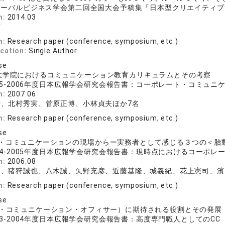
ローバルビジネス学会第二回全国大会予稿集「日本型クリエイティブ
n:
2014.03
実
n:
Research paper (conference, symposium, etc.)
ication:
Single Author
se
大学院におけるコミュニケーション教育カリキュラムとその考察
05-2006年度日本広報学会研究会報告書：コーポレート・コミュニケー
n:
2007.06
せ、北村秀実、菅原正博、小林貞夫ほか7名
n:
Research paper (conference, symposium, etc.)
se
・コミュニケーションの現場からー実務者として感じる３つの＜胎
04-2005年度日本広報学会研究会報告書：現時点におけるコーポレート・
n:
2006.08
洋、猪狩誠也、八木誠、矢野充彦、近藤基隆、城義紀、花上憲司、濱
n:
Research paper (conference, symposium, etc.)
se
フ・コミュニケーション・オフィサー）に期待される役割とその発展
03-2004年度日本広報学会研究会報告書：高度専門職人としての