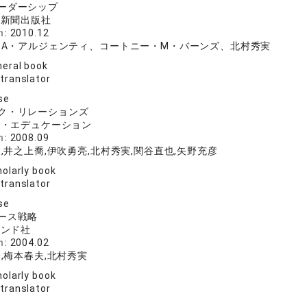
ーダーシップ
済新聞出版社
n:
2010.12
・A・アルジェンティ、コートニー・M・バーンズ、北村秀実
eral book
 translator
se
ク・リレーションズ
ン・エデュケーション
n:
2008.09
,井之上喬,伊吹勇亮,北村秀実,関谷直也,矢野充彦
olarly book
 translator
se
ース戦略
モンド社
n:
2004.02
,梅本春夫,北村秀実
olarly book
 translator