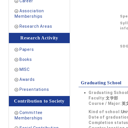
Career
Association
Memberships
Spe
Syl
Research Areas
inf
Research Activity
SDG
Papers
Books
MISC
Awards
Graduating School
Presentations
Graduating School
Faculty:
文学部
Contribution to Society
Course / Major:
英
Kind of school:
Uni
Committee
Date of graduatio
Memberships
Completion status