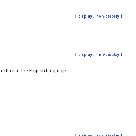
【 display /
non-display
】
【 display /
non-display
】
erature in the English language