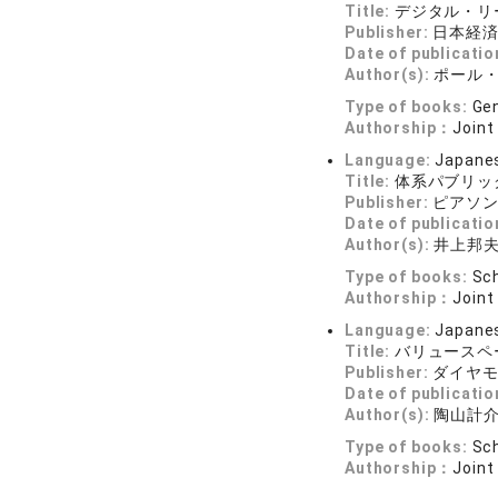
Title:
デジタル・リ
Publisher:
日本経
Date of publicatio
Author(s):
ポール
Type of books:
Gen
Authorship：
Joint
Language:
Japane
Title:
体系パブリッ
Publisher:
ピアソ
Date of publicatio
Author(s):
井上邦夫
Type of books:
Sch
Authorship：
Joint
Language:
Japane
Title:
バリュースペ
Publisher:
ダイヤ
Date of publicatio
Author(s):
陶山計介
Type of books:
Sch
Authorship：
Joint