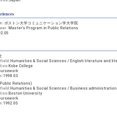
code:
Japan
riences
on:
ボストン大学コミュニケーション学大学院
reer:
Master's Program in Public Relations
92.05
士
field:
Humanities & Social Sciences / English literature and lit
tion:
Kobe College
oursework
n:
1998.03
(Public Relations)
field:
Humanities & Social Sciences / Business administration
tion:
Boston University
oursework
n:
1992.05