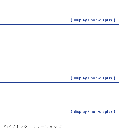
【 display /
non-display
】
【 display /
non-display
】
【 display /
non-display
】
してパブリック・リレーションズ