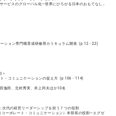
サービスのグローバル化―世界にひろがる日本のおもてなし」
ション専門職育成研修用カリキュラム開発 (p.12 - 22)
動＞
コミュニケーションの捉え方 (p.106 - 114)
田逸郎、北村秀実、井上邦夫ほか10名
：次代の経営リーダーシップを担う７つの役割
CC（コーポレート・コミュニケーション）本部長の役割―エグゼ