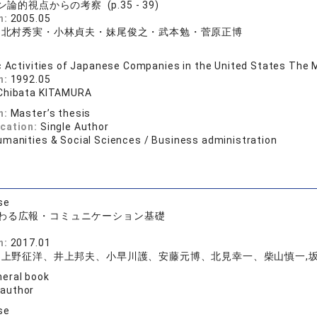
的視点からの考察 (p.35 - 39)
n:
2005.05
・北村秀実・小林貞夫・妹尾俊之・武本勉・菅原正博
c Activities of Japanese Companies in the United States Th
n:
1992.05
Chibata KITAMURA
n:
Master’s thesis
ication:
Single Author
umanities & Social Sciences / Business administration
se
わる広報・コミュニケーション基礎
議
n:
2017.01
上野征洋、井上邦夫、小早川護、安藤元博、北見幸一、柴山慎一,坂本
eral book
 author
se