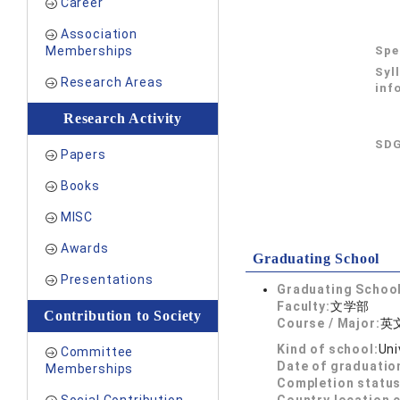
Career
Association
Memberships
Spe
Syl
Research Areas
inf
Research Activity
SDG
Papers
Books
MISC
Awards
Graduating School
Presentations
Graduating School
Faculty:
文学部
Contribution to Society
Course / Major:
英
Kind of school:
Uni
Committee
Date of graduatio
Memberships
Completion status