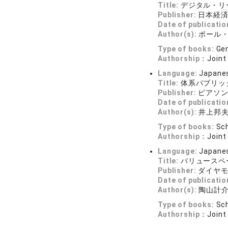
Title:
デジタル・リ
Publisher:
日本経
Date of publicatio
Author(s):
ポール
Type of books:
Gen
Authorship：
Joint
Language:
Japane
Title:
体系パブリッ
Publisher:
ピアソ
Date of publicatio
Author(s):
井上邦夫
Type of books:
Sch
Authorship：
Joint
Language:
Japane
Title:
バリュースペ
Publisher:
ダイヤ
Date of publicatio
Author(s):
陶山計介
Type of books:
Sch
Authorship：
Joint