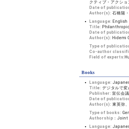
クティブ・アクション論
Date of publicatio
Author(s):
石橋陽
Language:
English
Title:
Philanthropi
Date of publicatio
Author(s):
Hidemi 
Type of publicatio
Co-author classif
Field of experts:
H
Books
Language:
Japane
Title:
デジタルで変
Publisher:
宣伝会
Date of publicatio
Author(s):
東英弥、
Type of books:
Gen
Authorship：
Joint
Language:
Japane