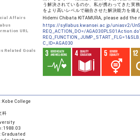
う解決されているのか、私が携わってきた実
をより高いレベルで融合させた解決能力を備
cial Affairs
Hidemi Chibata KITAMURA, please add the 
labus
https://syllabus.kwansei.ac.jp/uniasv2/U
ormation URL
REQ_ACTION_DO=/AGA030PLS01Action.do
REQ_FUNCTION_JUMP_START_FLG=1&SLB
C_ID=AGA030
s Related Goals
:
Kobe College
文科
versity
n:
1988.03
:
Graduated