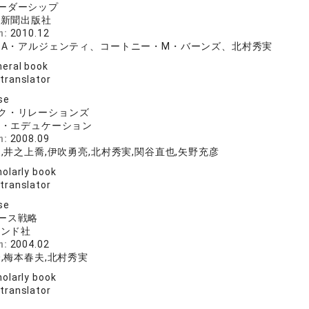
ーダーシップ
済新聞出版社
n:
2010.12
・A・アルジェンティ、コートニー・M・バーンズ、北村秀実
eral book
 translator
se
ク・リレーションズ
ン・エデュケーション
n:
2008.09
,井之上喬,伊吹勇亮,北村秀実,関谷直也,矢野充彦
olarly book
 translator
se
ース戦略
モンド社
n:
2004.02
,梅本春夫,北村秀実
olarly book
 translator