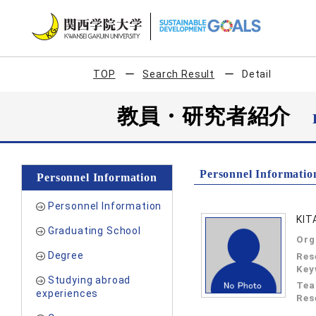
TOP
Search Result
Detail
教員・研究者紹介
Personnel Informatio
Personnel Information
Personnel Information
KIT
Graduating School
Org
Degree
Res
Key
Studying abroad
Tea
experiences
Res