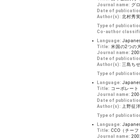
Journal name:
グ
Date of publicatio
Author(s):
北村秀
Type of publicatio
Co-author classif
Language:
Japane
Title:
米国の2つの
Journal name:
20
Date of publicatio
Author(s):
三島ち
Type of publicatio
Language:
Japane
Title:
コーポレート
Journal name:
20
Date of publicatio
Author(s):
上野征
Type of publicatio
Language:
Japane
Title:
CCO（チー
Journal name:
20