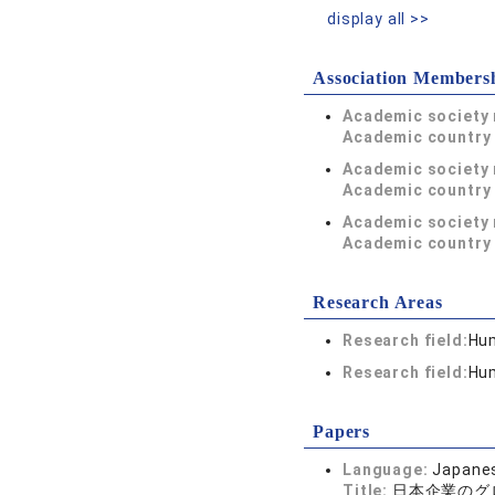
display all >>
Association Members
Academic society
Academic country 
Academic society
Academic country 
Academic society
Academic country 
Research Areas
Research field:
Hum
Research field:
Hum
Papers
Language:
Japane
Title:
日本企業のグ