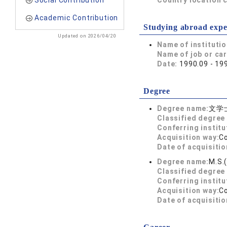
Social Contribution
Country location 
Academic Contribution
Studying abroad expe
Updated on 2026/04/20
Name of instituti
Name of job or ca
Date:
1990.09 - 19
Degree
Degree name:
文学
Classified degree 
Conferring institu
Acquisition way:
C
Date of acquisitio
Degree name:
M.S.
Classified degree 
Conferring institu
Acquisition way:
C
Date of acquisitio