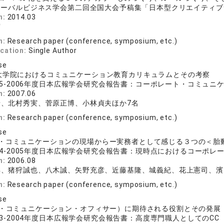
ローバルビジネス学会第二回全国大会予稿集「日本型クリエイティブ
n:
2014.03
実
n:
Research paper (conference, symposium, etc.)
ication:
Single Author
se
大学院におけるコミュニケーション教育カリキュラムとその考察
05-2006年度日本広報学会研究会報告書：コーポレート・コミュニケー
n:
2007.06
せ、北村秀実、菅原正博、小林貞夫ほか7名
n:
Research paper (conference, symposium, etc.)
se
・コミュニケーションの現場からー実務者として感じる３つの＜胎
04-2005年度日本広報学会研究会報告書：現時点におけるコーポレート・
n:
2006.08
洋、猪狩誠也、八木誠、矢野充彦、近藤基隆、城義紀、花上憲司、濱
n:
Research paper (conference, symposium, etc.)
se
フ・コミュニケーション・オフィサー）に期待される役割とその発展
03-2004年度日本広報学会研究会報告書：高度専門職人としての