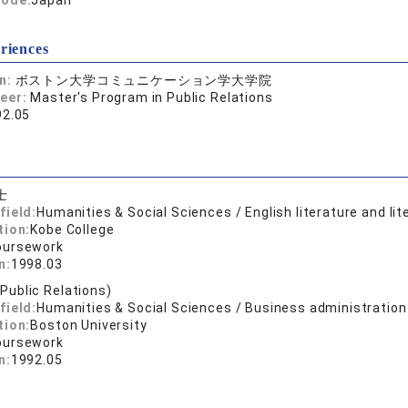
code:
Japan
riences
on:
ボストン大学コミュニケーション学大学院
reer:
Master's Program in Public Relations
92.05
士
field:
Humanities & Social Sciences / English literature and lit
tion:
Kobe College
oursework
n:
1998.03
(Public Relations)
field:
Humanities & Social Sciences / Business administration
tion:
Boston University
oursework
n:
1992.05