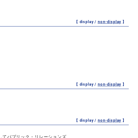
【 display /
non-display
】
【 display /
non-display
】
【 display /
non-display
】
してパブリック・リレーションズ