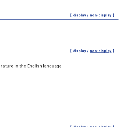
【 display /
non-display
】
【 display /
non-display
】
erature in the English language