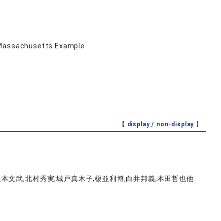
e Massachusetts Example
【 display /
non-display
】
文武,北村秀実,城戸真木子,榎並利博,白井邦義,本田哲也他