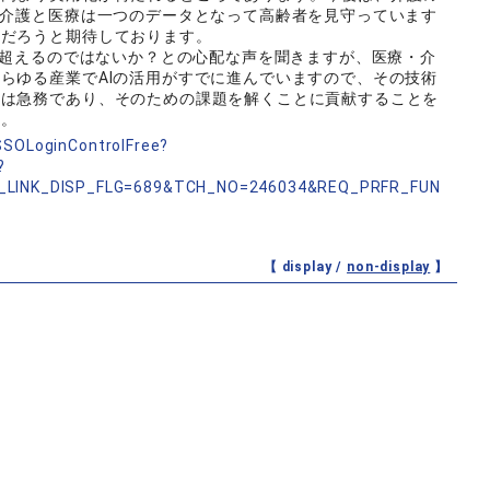
は介護と医療は一つのデータとなって高齢者を見守っています
むだろうと期待しております。
間を超えるのではないか？との心配な声を聞きますが、医療・介
らゆる産業でAIの活用がすでに進んでいますので、その技術
成は急務であり、そのための課題を解くことに貢献することを
す。
nSSOLoginControlFree?
?
_LINK_DISP_FLG=689&TCH_NO=246034&REQ_PRFR_FUN
【 display /
non-display
】