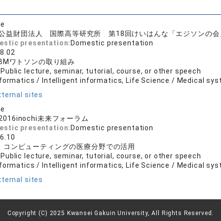
se
公益財団法人 国際高等研究所 第18回けいはんな「エジソンの会
estic presentation:
Domestic presentation
8.02
BMワトソンの取り組み
:
Public lecture, seminar, tutorial, course, or other speech
formatics / Intelligent informatics, Life Science / Medical sy
ternal sites
se
2016inochi未来フォーラム
estic presentation:
Domestic presentation
6.10
・コンピューティングの医療分野での活用
:
Public lecture, seminar, tutorial, course, or other speech
formatics / Intelligent informatics, Life Science / Medical sy
ternal sites
Copyright (C) 2025 Kwansei Gakuin University, All Rights Reserved.