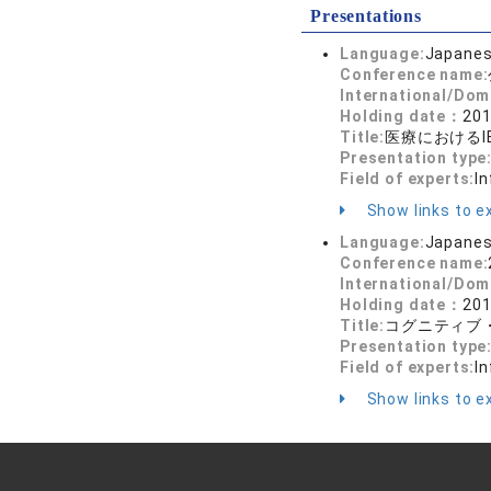
Presentations
Language:
Japane
Conference name:
International/Dom
Holding date：
201
Title:
医療におけるI
Presentation type
Field of experts:
In
Show links to ex
Language:
Japane
Conference name:
International/Dom
Holding date：
201
Title:
コグニティブ
Presentation type
Field of experts:
In
Show links to ex