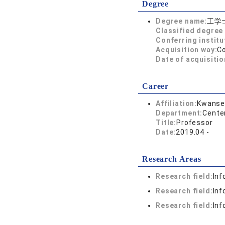
Degree
Degree name:
工学
Classified degree 
Conferring institu
Acquisition way:
C
Date of acquisitio
Career
Affiliation:
Kwansei
Department:
Cente
Title:
Professor
Date:
2019.04 -
Research Areas
Research field:
Inf
Research field:
Inf
Research field:
Inf