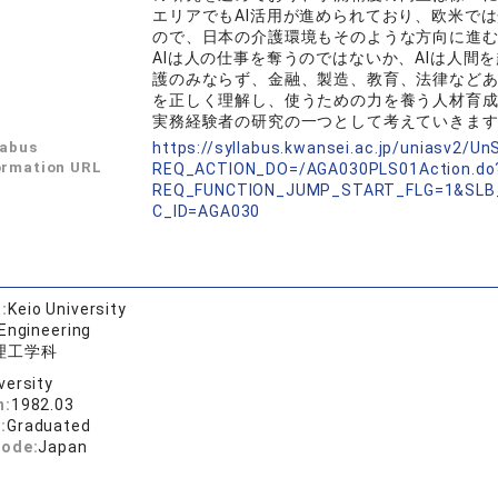
エリアでもAI活用が進められており、欧米で
ので、日本の介護環境もそのような方向に進
AIは人の仕事を奪うのではないか、AIは人
護のみならず、金融、製造、教育、法律などあ
を正しく理解し、使うための力を養う人材育
実務経験者の研究の一つとして考えていきま
labus
https://syllabus.kwansei.ac.jp/uniasv2/U
ormation URL
REQ_ACTION_DO=/AGA030PLS01Action.do
REQ_FUNCTION_JUMP_START_FLG=1&SLB
C_ID=AGA030
:
Keio University
 Engineering
理工学科
versity
n:
1982.03
:
Graduated
code:
Japan