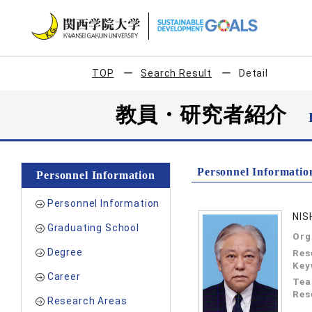
TOP
Search Result
Detail
教員・研究者紹介
Personnel Informatio
Personnel Information
Personnel Information
NIS
Graduating School
Org
Degree
Res
Key
Career
Tea
Res
Research Areas