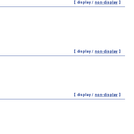
【 display /
non-display
】
【 display /
non-display
】
【 display /
non-display
】