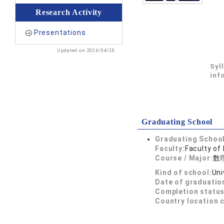
Research Activity
Presentations
Updated on 2026/04/20
Syl
inf
Graduating School
Graduating School
Faculty:
Faculty of
Course / Major:
数
Kind of school:
Uni
Date of graduatio
Completion status
Country location 