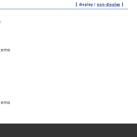
【 display /
non-display
】
」
stems
stems