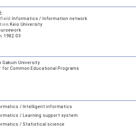
士
field:
Informatics / Information network
tion:
Keio University
oursework
n:
1982.03
 Gakuin University
r for Common Educational Programs
ormatics / Intelligent informatics
ormatics / Learning support system
ormatics / Statistical science