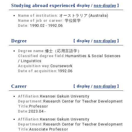
Studying abroad experiences
【 display /
non-display
】
Name of institution:
オーストラリア (Australia)
Name of job or career:
学位留学
Date:
1990.02 - 1992.06
Degree
【 display /
non-display
】
Degree name:
修士（応用言語学）
Classified degree field:
Humanities & Social Sciences
/ Linguistics
Acquisition way:
Coursework
Date of acquisition:
1992.06
Career
【 display /
non-display
】
Affiliation:
Kwansei Gakuin University
Department:
Research Center for Teacher Development
Title:
Professor
Date:
2023.04 -
Affiliation:
Kwansei Gakuin University
Department:
Research Center for Teacher Development
Title:
Associate Professor