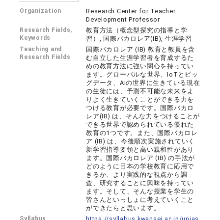
Organization
Research Center for Teacher
Development Professor
Research Fields,
教育方法（概念型探究の指導と学
Keywords
習）, 国際バカロレア(IB), 生涯学習
Teaching and
国際バカロレア (IB) 教育と教員を含
Research Fields
む自立した生涯学習者を育成するた
めの教育方法に強い関心を持ってい
ます。グローバルな世界、IoTとビッ
グデータ、AIの世界に生きている現在
の生徒には、予測不可能な未来をよ
りよく生きていくことができる力を
つける教育が必要です。国際バカロ
レア(IB) は、そんな力をつけることが
できる世界で認められている優れた
教育の1つです。また、国際バカロレ
ア (IB) は、今後順次実施されていく
新学習指導要領と高い親和性があり
ます。国際バカロレア (IB) の手法が
どのように日本の学校教育に応用で
きるか、より実践的な視点から調
査、研究することに興味を持ってい
ます。そして、そんな授業を学生の
皆さんといっしょに考えていくこと
ができたらと思います。
Syllabus
https://syllabus.kwansei.ac.jp/unias