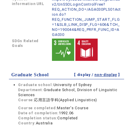
information URL
v2/UnSSOLoginControlFree?
REQ_ACTION_DO=/AGA030PLS01Act
ion.do?
REQ_FUNCTION_JUMP_START_FLG
=1&SLB_LINK_DISP_FLG=606&TCH_
NO=190044&REQ_PRFR_FUNC_ID=A
GA030
SDGs Related
Goals
Graduate School
【 display /
non-display
】
Graduate school:
University of Sydney
Department:
Graduate School, Division of Linguistic
Sciences
Course:
応用言語学科(Applied Linguistics)
Course completed:
Master's Course
Date of completion:
1992.06
Completion status:
Completed
Country:
Australia