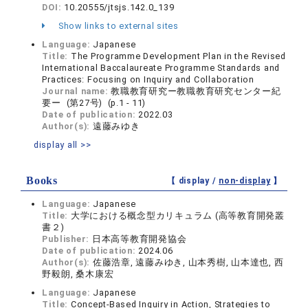
DOI:
10.20555/jtsjs.142.0_139
Show links to external sites
Language:
Japanese
Title:
The Programme Development Plan in the Revised
International Baccalaureate Programme Standards and
Practices: Focusing on Inquiry and Collaboration
Journal name:
教職教育研究ー教職教育研究センター紀
要ー (第27号) (p.1 - 11)
Date of publication:
2022.03
Author(s):
遠藤みゆき
display all >>
Books
【 display /
non-display
】
Language:
Japanese
Title:
大学における概念型カリキュラム (高等教育開発叢
書２)
Publisher:
日本高等教育開発協会
Date of publication:
2024.06
Author(s):
佐藤浩章, 遠藤みゆき, 山本秀樹, 山本達也, 西
野毅朗, 桑木康宏
Language:
Japanese
Title:
Concept-Based Inquiry in Action, Strategies to