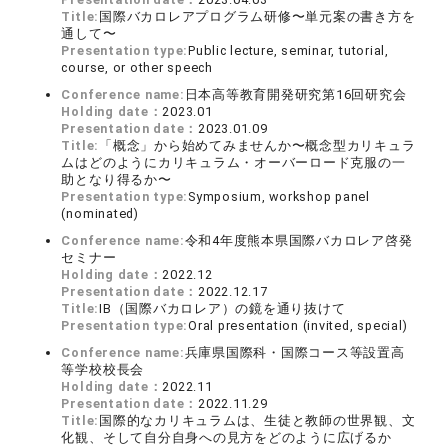
Title:
国際バカロレアプログラム研修〜単元案の書き方を
通して〜
Presentation type:
Public lecture, seminar, tutorial,
course, or other speech
Conference name:
日本高等教育開発研究第16回研究会
Holding date：
2023.01
Presentation date：
2023.01.09
Title:
「概念」から始めてみませんか〜概念型カリキュラ
ムはどのようにカリキュラム・オーバーロード克服の一
助となり得るか〜
Presentation type:
Symposium, workshop panel
(nominated)
Conference name:
令和4年度熊本県国際バカロレア啓発
セミナー
Holding date：
2022.12
Presentation date：
2022.12.17
Title:
IB（国際バカロレア）の鏡を通り抜けて
Presentation type:
Oral presentation (invited, special)
Conference name:
兵庫県国際科・国際コース等設置高
等学校校長会
Holding date：
2022.11
Presentation date：
2022.11.29
Title:
国際的なカリキュラムは、生徒と教師の世界観、文
化観、そして自分自身への見方をどのように広げるか