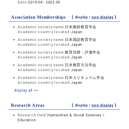
Date:
2019.04 - 2023.03
Association Memberships
【 display /
non-display
】
Academic society name:
日本教師教育学会
Academic country located:
Japan
Academic society name:
日本国語教育学会
Academic country located:
Japan
Academic society name:
教育目標・評価学会
Academic country located:
Japan
Academic society name:
日本教育方法学会
Academic country located:
Japan
Academic society name:
日本カリキュラム学会
Academic country located:
Japan
display all >>
Research Areas
【 display /
non-display
】
Research field:
Humanities & Social Sciences /
Education