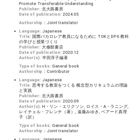
Promote Transferable Understanding
Publisher:
北大路書房
Date of publication:
2024.05
Authorship：
Joint translator
Language:
Japanese
Title:
国際バカロレア教員になるために TOKとDP６教科
の学びと授業づくり
Publisher:
大修館書店
Date of publication:
2020.12
Author(s):
半田淳子編著
Type of books:
General book
Authorship：
Contributor
Language:
Japanese
Title:
思考する教室をつくる 概念型カリキュラムの理論
と実践
Publisher:
北大路書房
Date of publication:
2020.09
Author(s):
H・リン・エリクソン, ロイス・A・ラニング,
レイチェル・フレンチ（著）, 遠藤みゆき, ベアード真理
子（訳）
Type of books:
General book
Authorship：
Joint translator
Language:
Japanese