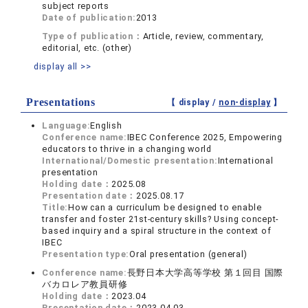
subject reports
Date of publication:
2013
Type of publication：
Article, review, commentary,
editorial, etc. (other)
display all >>
Presentations
【 display /
non-display
】
Language:
English
Conference name:
IBEC Conference 2025, Empowering
educators to thrive in a changing world
International/Domestic presentation:
International
presentation
Holding date：
2025.08
Presentation date：
2025.08.17
Title:
How can a curriculum be designed to enable
transfer and foster 21st-century skills? Using concept-
based inquiry and a spiral structure in the context of
IBEC
Presentation type:
Oral presentation (general)
Conference name:
長野日本大学高等学校 第１回目 国際
バカロレア教員研修
Holding date：
2023.04
Presentation date：
2023.04.03