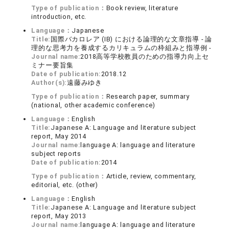
Type of publication：
Book review, literature
introduction, etc.
Language：
Japanese
Title:
国際バカロレア (IB) における論理的な文章指導 - 論
理的な思考力を養成するカリキュラムの枠組みと指導例 -
Journal name:
2018高等学校教員のための指導力向上セ
ミナー要旨集
Date of publication:
2018.12
Author(s):
遠藤みゆき
Type of publication：
Research paper, summary
(national, other academic conference)
Language：
English
Title:
Japanese A: Language and literature subject
report, May 2014
Journal name:
language A: language and literature
subject reports
Date of publication:
2014
Type of publication：
Article, review, commentary,
editorial, etc. (other)
Language：
English
Title:
Japanese A: Language and literature subject
report, May 2013
Journal name:
language A: language and literature