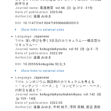
的手引き
Journal name:
看護教育 vol.66 (3) (p.313 - 319)
Date of publication:
2025.06
Author(s):
遠藤 みゆき
DOI:
10.11477/mf.004718950660030313
Show links to external sites
Language:
Japanese
Title:
深い学びを導く3次元のカリキュラム――概念型カ
リキュラム――
Journal name:
kokugokakyouiku vol.92 (0) (p.5 - 7)
Date of publication:
2022.09
Author(s):
遠藤 みゆき
DOI:
10.20555/kokugoka.92.0_5
Show links to external sites
Language:
Japanese
Title:
シンポジウム 国語科のカリキュラムを考える
―「コンテンツ・ベース」と「コンピテンシー・ベース」
の対立を超えて―
Journal name:
kokugokakyouikukennkyuu vol.142 (0)
(p.139 - 140)
Date of publication:
2022.05
Author(s):
遠藤 みゆき, 中村 純子, 澤田 英輔, 渡辺 貴裕