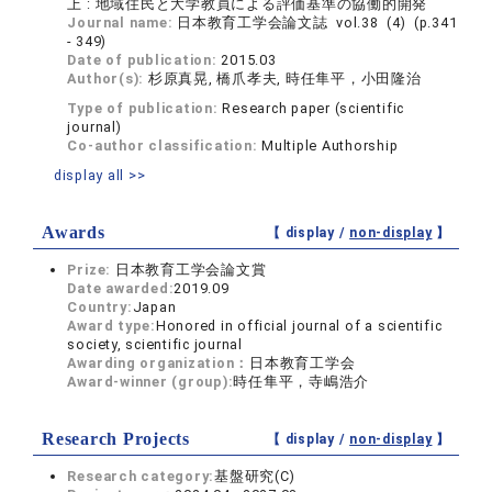
上 : 地域住民と大学教員による評価基準の協働的開発
Journal name:
日本教育工学会論文誌 vol.38 (4) (p.341
- 349)
Date of publication:
2015.03
Author(s):
杉原真晃, 橋爪孝夫, 時任隼平，小田隆治
Type of publication:
Research paper (scientific
journal)
Co-author classification:
Multiple Authorship
display all >>
Awards
【 display /
non-display
】
Prize:
日本教育工学会論文賞
Date awarded:
2019.09
Country:
Japan
Award type:
Honored in official journal of a scientific
society, scientific journal
Awarding organization：
日本教育工学会
Award-winner (group):
時任隼平，寺嶋浩介
Research Projects
【 display /
non-display
】
Research category:
基盤研究(C)