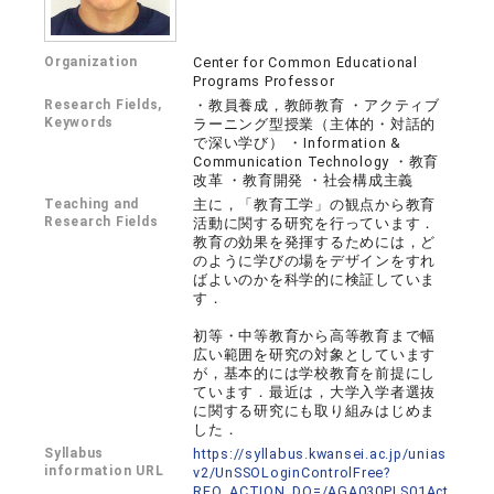
Organization
Center for Common Educational
Programs Professor
Research Fields,
・教員養成，教師教育 ・アクティブ
Keywords
ラーニング型授業（主体的・対話的
で深い学び） ・Information &
Communication Technology ・教育
改革 ・教育開発 ・社会構成主義
Teaching and
主に，「教育工学」の観点から教育
Research Fields
活動に関する研究を行っています．
教育の効果を発揮するためには，ど
のように学びの場をデザインをすれ
ばよいのかを科学的に検証していま
す．
初等・中等教育から高等教育まで幅
広い範囲を研究の対象としています
が，基本的には学校教育を前提にし
ています．最近は，大学入学者選抜
に関する研究にも取り組みはじめま
した．
Syllabus
https://syllabus.kwansei.ac.jp/unias
information URL
v2/UnSSOLoginControlFree?
REQ_ACTION_DO=/AGA030PLS01Act