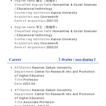
Degree name:
修士（情報学）
Classified degree field:
Humanities & Social Sciences
/ Educational technology
Conferring institution:
Kansai University
Acquisition way:
Coursework
Date of acquisition:
2007.03
Degree name:
学士（情報学）
Classified degree field:
Humanities & Social Sciences
/ Educational technology
Conferring institution:
Kansai University
Acquisition way:
Coursework
Date of acquisition:
2005.03
Career
【 display /
non-display
】
Affiliation:
Kwansei Gakuin University
Department:
Center for Research into and Promotion
of Higher Education
Title:
Professor
Date:
2023.04 -
Affiliation:
Kwansei Gakuin University
Department:
Center for Research into and Promotion
of Higher Education
Title:
Associate Professor