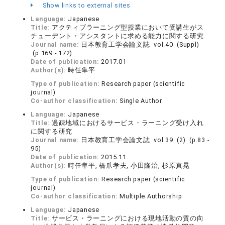
Show links to external sites
Language:
Japanese
Title:
アクティブラーニング型授業において受講生がス
チューデント・アシスタントに求める能力に関する研究
Journal name:
日本教育工学会論文誌 vol.40 (Suppl)
(p.169 - 172)
Date of publication:
2017.01
Author(s):
時任隼平
Type of publication:
Research paper (scientific
journal)
Co-author classification:
Single Author
Language:
Japanese
Title:
過疎地域におけるサービス・ラーニング受け入れ
に関する研究
Journal name:
日本教育工学会論文誌 vol.39 (2) (p.83 -
95)
Date of publication:
2015.11
Author(s):
時任隼平, 橋爪孝夫, 小田隆治, 杉原真晃
Type of publication:
Research paper (scientific
journal)
Co-author classification:
Multiple Authorship
Language:
Japanese
Title:
サービス・ラーニングにおける現地活動の質の向