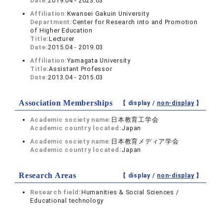
Date:
2019.04 - 2023.03
Affiliation:
Kwansei Gakuin University
Department:
Center for Research into and Promotion
of Higher Education
Title:
Lecturer
Date:
2015.04 - 2019.03
Affiliation:
Yamagata University
Title:
Assistant Professor
Date:
2013.04 - 2015.03
Association Memberships
【 display /
non-display
】
Academic society name:
日本教育工学会
Academic country located:
Japan
Academic society name:
日本教育メディア学会
Academic country located:
Japan
Research Areas
【 display /
non-display
】
Research field:
Humanities & Social Sciences /
Educational technology