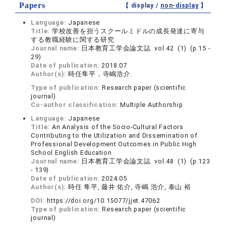
Papers
【 display /
non-display
】
Language:
Japanese
Title:
学校改善を担うスクールミドルの成長発達に寄与
する教職経験に関する研究
Journal name:
日本教育工学会論文誌 vol.42 (1) (p.15 -
29)
Date of publication:
2018.07
Author(s):
時任隼平，寺嶋浩介.
Type of publication:
Research paper (scientific
journal)
Co-author classification:
Multiple Authorship
Language:
Japanese
Title:
An Analysis of the Socio-Cultural Factors
Contributing to the Utilization and Dissemination of
Professional Development Outcomes in Public High
School English Education
Journal name:
日本教育工学会論文誌 vol.48 (1) (p.123
- 139)
Date of publication:
2024.05
Author(s):
時任 隼平, 藤井 佑介, 寺嶋 浩介, 泰山 裕
DOI:
https://doi.org/10.15077/jjet.47062
Type of publication:
Research paper (scientific
journal)