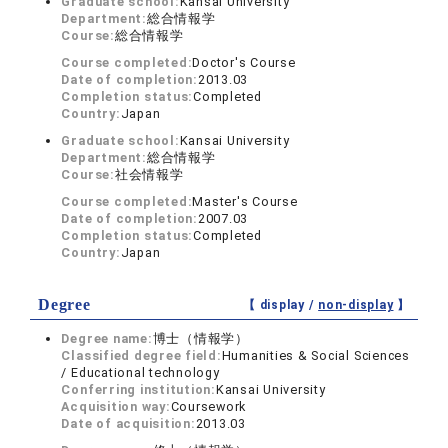
Graduate school:
Kansai University
Department:
総合情報学
Course:
総合情報学
Course completed:
Doctor's Course
Date of completion:
2013.03
Completion status:
Completed
Country:
Japan
Graduate school:
Kansai University
Department:
総合情報学
Course:
社会情報学
Course completed:
Master's Course
Date of completion:
2007.03
Completion status:
Completed
Country:
Japan
Degree
【 display /
non-display
】
Degree name:
博士（情報学）
Classified degree field:
Humanities & Social Sciences
/ Educational technology
Conferring institution:
Kansai University
Acquisition way:
Coursework
Date of acquisition:
2013.03