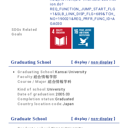
ion.do?
REQ_FUNCTION_JUMP_START_FLG
=1&SLB_LINK_DISP_FLG=689&TCH_
NO=190021&REQ_PRFR_FUNC_ID=A
GA030
SDGs Related
Goals
Graduating School
【 display /
non-display
】
Graduating School:
Kansai University
Faculty:
総合情報学部
Course / Major:
総合情報学科
Kind of school:
University
Date of graduation:
2005.03
Completion status:
Graduated
Country location code:
Japan
Graduate School
【 display /
non-display
】