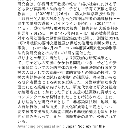
研究会は、①横田光平教授の報告「縮小社会における子
ども及び保護者の法的地位－子ども・子育て支援と学校
教育－」（2020年11月26日）、②太田匡彦教授の報告
「非自発的入院の対象となった精神障害者の地域移行 ――
厚生労働省の通知・ガイドラインを読む」（2021年1月
11日）、③大谷祐毅准教授の報告「報告判例 大阪高判令
和元年７月25日・判タ1475号84頁－低年齢の被害児童に
対する司法面接の録音録画記録媒体に関し、刑訴法321条
1項2号後段の要件充足性及び供述の信用性判断を示した
事例」 （2021年2月20日、2020年度第4回東北大学刑事
法判例研究会との共催）の3回を開催した。
取りまとめ年度に当たり、より実践的な研究成果とし
て、④子どもの支援にかかわる問題につき、子どもの安
全確保についての公的主体の責任、民事法制の行政的支
援の入口としての意義や行政的支援との関係の検討、支
援の実効性確保に関わる法執行の課題等、多分野からな
る研究者構成による研究を反映した、分野横断的な多方
面にわたる業績があげられた。研究代表者と研究分担者
が編著者として加わった子ども支援の法実務に貢献する
コンメンタールが発刊されたことも特記される。また、
より理論的な研究成果として、⑤感染症法制、地域、地
方自治行政、司法面接、多文化家族等を主題としつつ、
要支援者支援法制の基盤に関わる基礎的知見を深める研
究が厚みをもって、また、国際共著の形で、公表されて
いる。
Awarding organization：
Japan Society for the