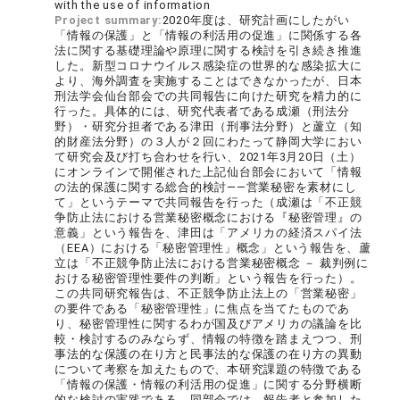
with the use of information
Project summary:
2020年度は、研究計画にしたがい
「情報の保護」と「情報の利活用の促進」に関係する各
法に関する基礎理論や原理に関する検討を引き続き推進
した。新型コロナウイルス感染症の世界的な感染拡大に
より、海外調査を実施することはできなかったが、日本
刑法学会仙台部会での共同報告に向けた研究を精力的に
行った。具体的には、研究代表者である成瀬（刑法分
野）・研究分担者である津田（刑事法分野）と蘆立（知
的財産法分野）の３人が２回にわたって静岡大学におい
て研究会及び打ち合わせを行い、2021年3月20日（土）
にオンラインで開催された上記仙台部会において「情報
の法的保護に関する総合的検討――営業秘密を素材にし
て」というテーマで共同報告を行った（成瀬は「不正競
争防止法における営業秘密概念における『秘密管理』の
意義」という報告を、津田は「アメリカの経済スパイ法
（EEA）における「秘密管理性」概念」という報告を、蘆
立は「不正競争防止法における営業秘密概念 － 裁判例に
おける秘密管理性要件の判断」という報告を行った）。
この共同研究報告は、不正競争防止法上の「営業秘密」
の要件である「秘密管理性」に焦点を当てたものであ
り、秘密管理性に関するわが国及びアメリカの議論を比
較・検討するのみならず、情報の特徴を踏まえつつ、刑
事法的な保護の在り方と民事法的な保護の在り方の異動
について考察を加えたもので、本研究課題の特徴である
「情報の保護・情報の利活用の促進」に関する分野横断
的な検討の実践である。同部会では、報告者と参加した