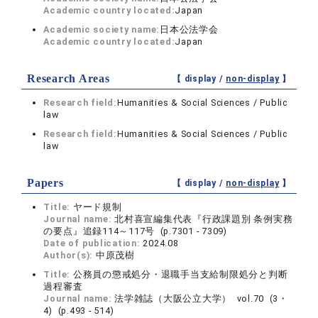
Academic country located:
Japan
Academic society name:
日本公法学会
Academic country located:
Japan
Research Areas
【 display /
non-display
】
Research field:
Humanities & Social Sciences / Public
law
Research field:
Humanities & Social Sciences / Public
law
Papers
【 display /
non-display
】
Title:
ヤード規制
Journal name:
北村喜宣編集代表『行政課題別 条例実務
の要点』追録114～117号 (p.7301 - 7309)
Date of publication:
2024.08
Author(s):
中原茂樹
Title:
公務員の懲戒処分・退職手当支給制限処分と判断
過程審査
Journal name:
法学雑誌（大阪公立大学） vol.70 (3・
4) (p.493 - 514)