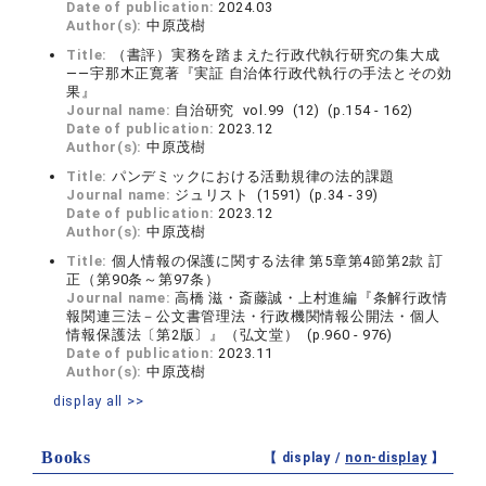
Date of publication:
2024.03
Author(s):
中原茂樹
Title:
（書評）実務を踏まえた行政代執行研究の集大成
――宇那木正寛著『実証 自治体行政代執行の手法とその効
果』
Journal name:
自治研究 vol.99 (12) (p.154 - 162)
Date of publication:
2023.12
Author(s):
中原茂樹
Title:
パンデミックにおける活動規律の法的課題
Journal name:
ジュリスト (1591) (p.34 - 39)
Date of publication:
2023.12
Author(s):
中原茂樹
Title:
個人情報の保護に関する法律 第5章第4節第2款 訂
正（第90条～第97条）
Journal name:
高橋 滋・斎藤誠・上村進編『条解行政情
報関連三法－公文書管理法・行政機関情報公開法・個人
情報保護法〔第2版〕』（弘文堂） (p.960 - 976)
Date of publication:
2023.11
Author(s):
中原茂樹
display all >>
Books
【 display /
non-display
】