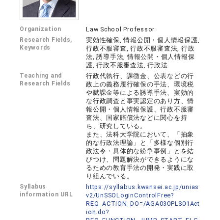
Organization
Law School Professor
Research Fields,
実効性確保, 情報公開・個人情報保護,
Keywords
行政不服審査, 行政不服審査法, 行政
法, 誘導手法, 情報公開・個人情報保
護, 行政不服審査法, 行政法
Teaching and
行政代執行、課徴金、公表などの行
Research Fields
政上の義務履行確保の手法、環境税
や賦課金等による誘導手法、実効的
な行政調査と事実認定のあり方、情
報公開・個人情報保護、行政不服審
査法、国家賠償法などに関心を持
ち、研究している。
また、法科大学院において、「抽象
的な行政法理論」と「多様な個別行
政法令・具体的な紛争事例」とを結
びつけ、問題解決ができるようにな
るための教育手法の開発・実践に取
り組んでいる。
Syllabus
https://syllabus.kwansei.ac.jp/unias
information URL
v2/UnSSOLoginControlFree?
REQ_ACTION_DO=/AGA030PLS01Act
ion.do?