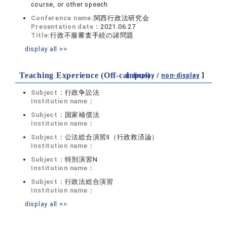
course, or other speech
Conference name:
関西行政法研究会
Presentation date：
2021.06.27
Title:
行政不服審査手続の諸問題
display all >>
Teaching Experience (Off-campus)
【 display /
non-display
】
Subject：
行政争訟法
Institution name：
Subject：
国家補償法
Institution name：
Subject：
公法総合演習Ⅱ（行政救済論）
Institution name：
Subject：
特別演習N
Institution name：
Subject：
行政法総合演習
Institution name：
display all >>