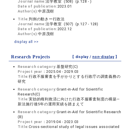
Journal name:
法学教室 (508) (p.128 - )
Date of publication:
2023.01
Author(s):
中原茂樹
Title:
判例の動きー行政法
Journal name:
法学教室 (507) (p.127 - 128)
Date of publication:
2022.12
Author(s):
中原茂樹
display all >>
Research Projects
【 display /
non-display
】
Research category:
基盤研究(C)
Project year：
2025.04 - 2029.03
Title:
行政不服審査を手がかりとする行政庁の調査義務の
研究
Research category:
Grant-in-Aid for Scientific
Research(C)
Title:
実効的権利救済に向けた行政不服審査制度の構築―
新法施行後5年の運用実績を踏まえて
Research category:
Grant-in-Aid for Scientific Research
(B)
Project year：
2019.04 - 2023.03
Title:
Cross-sectional study of legal issues associated