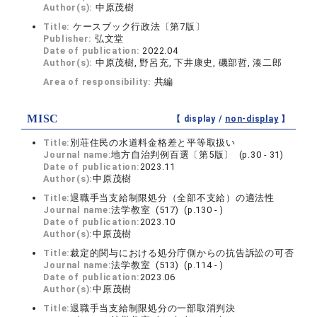
Author(s):
中原茂樹
Title:
ケースブック行政法〔第7版〕
Publisher:
弘文堂
Date of publication:
2022.04
Author(s):
中原茂樹, 野呂充, 下井康史, 磯部哲, 湊二郎
Area of responsibility:
共編
MISC
【 display /
non-display
】
Title:
別荘住民の水道料金格差と平等取扱い
Journal name:
地方自治判例百選〔第5版〕 (p.30 - 31)
Date of publication:
2023.11
Author(s):
中原茂樹
Title:
退職手当支給制限処分（全部不支給）の適法性
Journal name:
法学教室 (517) (p.130 - )
Date of publication:
2023.10
Author(s):
中原茂樹
Title:
裁定的関与における処分庁側からの抗告訴訟の可否
Journal name:
法学教室 (513) (p.114 - )
Date of publication:
2023.06
Author(s):
中原茂樹
Title:
退職手当支給制限処分の一部取消判決