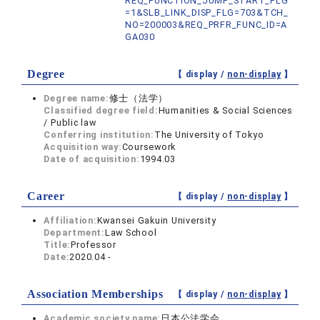
REQ_FUNCTION_JUMP_START_FLG
=1&SLB_LINK_DISP_FLG=703&TCH_
NO=200003&REQ_PRFR_FUNC_ID=A
GA030
Degree
【 display /
non-display
】
Degree name:
修士（法学）
Classified degree field:
Humanities & Social Sciences
/ Public law
Conferring institution:
The University of Tokyo
Acquisition way:
Coursework
Date of acquisition:
1994.03
Career
【 display /
non-display
】
Affiliation:
Kwansei Gakuin University
Department:
Law School
Title:
Professor
Date:
2020.04 -
Association Memberships
【 display /
non-display
】
Academic society name:
日本公法学会