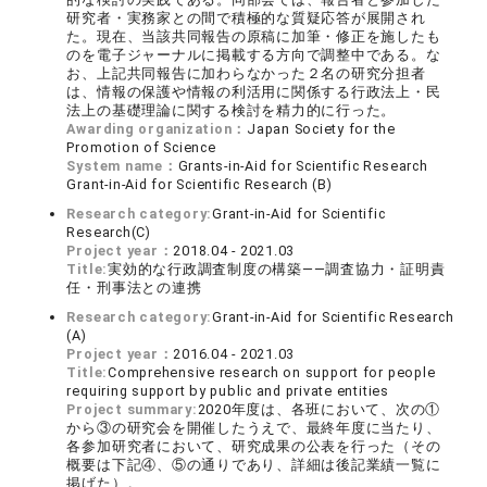
研究者・実務家との間で積極的な質疑応答が展開され
た。現在、当該共同報告の原稿に加筆・修正を施したも
のを電子ジャーナルに掲載する方向で調整中である。な
お、上記共同報告に加わらなかった２名の研究分担者
は、情報の保護や情報の利活用に関係する行政法上・民
法上の基礎理論に関する検討を精力的に行った。
Awarding organization：
Japan Society for the
Promotion of Science
System name：
Grants-in-Aid for Scientific Research
Grant-in-Aid for Scientific Research (B)
Research category:
Grant-in-Aid for Scientific
Research(C)
Project year：
2018.04 - 2021.03
Title:
実効的な行政調査制度の構築――調査協力・証明責
任・刑事法との連携
Research category:
Grant-in-Aid for Scientific Research
(A)
Project year：
2016.04 - 2021.03
Title:
Comprehensive research on support for people
requiring support by public and private entities
Project summary:
2020年度は、各班において、次の①
から③の研究会を開催したうえで、最終年度に当たり、
各参加研究者において、研究成果の公表を行った（その
概要は下記④、⑤の通りであり、詳細は後記業績一覧に
掲げた）。