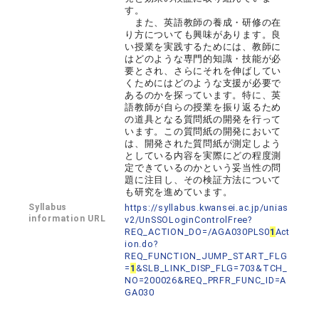
す。
また、英語教師の養成・研修の在
り方についても興味があります。良
い授業を実践するためには、教師に
はどのような専門的知識・技能が必
要とされ、さらにそれを伸ばしてい
くためにはどのような支援が必要で
あるのかを探っています。特に、英
語教師が自らの授業を振り返るため
の道具となる質問紙の開発を行って
います。この質問紙の開発において
は、開発された質問紙が測定しよう
としている内容を実際にどの程度測
定できているのかという妥当性の問
題に注目し、その検証方法について
も研究を進めています。
Syllabus
https://syllabus.kwansei.ac.jp/unias
information URL
v2/UnSSOLoginControlFree?
REQ_ACTION_DO=/AGA030PLS0
1
Act
ion.do?
REQ_FUNCTION_JUMP_START_FLG
=
1
&SLB_LINK_DISP_FLG=703&TCH_
NO=200026&REQ_PRFR_FUNC_ID=A
GA030