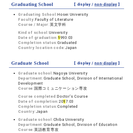
Graduating School
【 display /
non-display
】
Graduating School:
Hosei University
Faculty:
Faculty of Literature
Course / Major:
英文学科
Kind of school:
University
Date of graduation:
1
993.03
Completion status:
Graduated
Country location code:
Japan
Graduate School
【 display /
non-display
】
Graduate school:
Nagoya University
Department:
Graduate School, Division of International
Development
Course:
国際コミュニケーション専攻
Course completed:
Doctor's Course
Date of completion:
20
1
7.03
Completion status:
Completed
Country:
Japan
Graduate school:
Chiba University
Department:
Graduate School, Division of Education
Course:
英語教育専攻