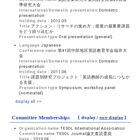
季研究大会
International/Domestic presentation:
Domestic
presentation
Holding date：
2012.05
Title:
アクション・リサーチの進め方：授業の最重要課題
をどう絞り込むか
Presentation type:
Oral presentation (general)
Language:
Japanese
Conference name:
第41回中部地区英語教育学会福井大
会
International/Domestic presentation:
Domestic
presentation
Holding date：
2011.06
Title:
課題別研究プロジェクト「英語教師の成長につなが
る支援」
Presentation type:
Symposium, workshop panel
(nominated)
display all >>
Committee Memberships
【 display /
non-display
】
Organization name:
TESOL International Association
Committee name:
TESOL Journal論文査読委員
Date：
2019.08