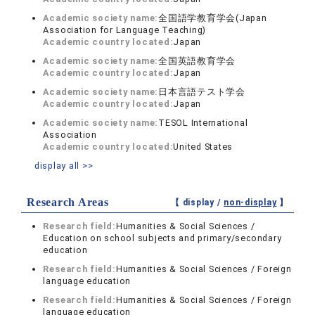
Academic society name:
全国語学教育学会(Japan
Association for Language Teaching)
Academic country located:
Japan
Academic society name:
全国英語教育学会
Academic country located:
Japan
Academic society name:
日本言語テスト学会
Academic country located:
Japan
Academic society name:
TESOL International
Association
Academic country located:
United States
display all >>
Research Areas
【 display /
non-display
】
Research field:
Humanities & Social Sciences /
Education on school subjects and primary/secondary
education
Research field:
Humanities & Social Sciences / Foreign
language education
Research field:
Humanities & Social Sciences / Foreign
language education