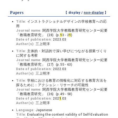
Papers
【 display /
non-display
】
Title:
インストラクショナルデザインの学校教育への応
用
Journal name:
関西学院大学教職教育研究センター紀要
「教職教育研究」 (28) (p.
1
3 - 2
1
)
Date of publication:
2023.03
Author(s):
三上明洋
Title:
主体的・対話的で深い学びにつながる授業づくり
に関する考察
Journal name:
関西学院大学教職教育研究センター紀要
「教職教育研究」 (27) (p.55 - 63)
Date of publication:
2022.03
Author(s):
三上明洋
Title:
学校における教育の情報化に対応する教育方法を
探るために：アクション・リサーチの可能性
Journal name:
関西学院大学教職教育研究センター紀要
「教職教育研究」 (26) (p.49 - 58)
Date of publication:
202
1
.03
Author(s):
三上明洋
Language:
Japanese
Title:
Evaluating the content validity of Self-Evaluation