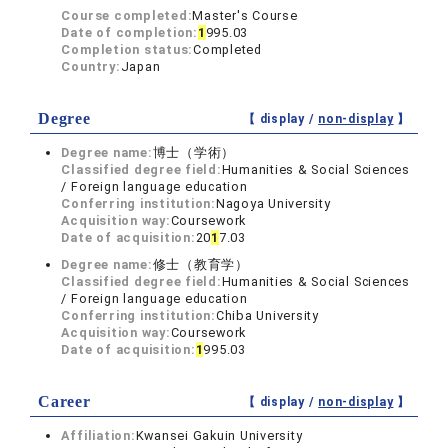
Course completed:
Master's Course
Date of completion:
1
995.03
Completion status:
Completed
Country:
Japan
Degree
【 display /
non-display
】
Degree name:
博士（学術）
Classified degree field:
Humanities & Social Sciences
/ Foreign language education
Conferring institution:
Nagoya University
Acquisition way:
Coursework
Date of acquisition:
20
1
7.03
Degree name:
修士（教育学）
Classified degree field:
Humanities & Social Sciences
/ Foreign language education
Conferring institution:
Chiba University
Acquisition way:
Coursework
Date of acquisition:
1
995.03
Career
【 display /
non-display
】
Affiliation:
Kwansei Gakuin University