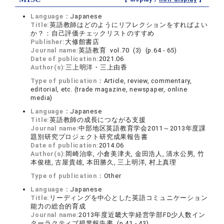
Language：
Japanese
Title:
英語教師はどのようにリフレクションをすればよい
か？：自己評価チェックリストのすすめ
Publisher:
大修館書店
Journal name:
英語教育 vol.70 (3) (p.64 - 65)
Date of publication:
2021.06
Author(s):
三上明洋・三上由香
Type of publication：
Article, review, commentary,
editorial, etc. (trade magazine, newspaper, online
media)
Language：
Japanese
Title:
英語教師の成長につながる支援
Journal name:
中部地区英語教育学会2011～2013年度課
題別研究プロジェクト研究成果報告書
Date of publication:
2014.06
Author(s):
岡崎治幸, 小倉美津夫, 金田浩人, 清水公男, 竹
本俊穂, 古屋貴雄, 本田勝久, 三上明洋, 村上真理
Type of publication：
Other
Language：
Japanese
Title:
リーディングを中心とした英語コミュニケーション
能力の総合的育成
Journal name:
2013年度近畿大学経営学部FD少人数イン
ターラクティブ授業報告書 (p.41 - 43)