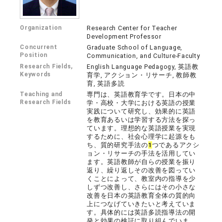
Organization
Research Center for Teacher
Development Professor
Concurrent
Graduate School of Language,
Position
Communication, and Culture-Faculty
Research Fields,
English Language Pedagogy, 英語教
Keywords
育学, アクション・リサーチ, 教師教
育, 英語多読
Teaching and
専門は、英語教育学です。日本の中
Research Fields
学・高校・大学における英語の授業
実践について研究し、効果的に英語
を教育あるいは学習する方法を探っ
ています。理想的な英語授業を実現
するために、社会心理学に起源をも
ち、質的研究手法の
1
つであるアクシ
ョン・リサーチの手法を活用してい
ます。英語教師が自らの授業を振り
返り、繰り返しその改善を図ってい
くことによって、教室内の指導を少
しずつ改善し、さらにはその小さな
改善を日本の英語教育全体の質的向
上につなげていきたいと考えていま
す。具体的には英語多読指導法の開
発と効果の検証に取り組んでいま