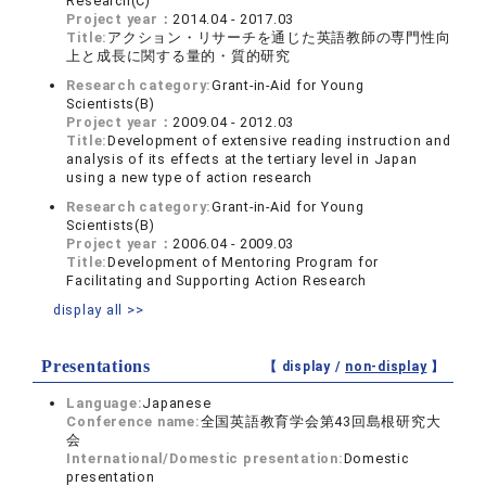
Research(C)
Project year：
2014.04 - 2017.03
Title:
アクション・リサーチを通じた英語教師の専門性向
上と成長に関する量的・質的研究
Research category:
Grant-in-Aid for Young
Scientists(B)
Project year：
2009.04 - 2012.03
Title:
Development of extensive reading instruction and
analysis of its effects at the tertiary level in Japan
using a new type of action research
Research category:
Grant-in-Aid for Young
Scientists(B)
Project year：
2006.04 - 2009.03
Title:
Development of Mentoring Program for
Facilitating and Supporting Action Research
display all >>
Presentations
【 display /
non-display
】
Language:
Japanese
Conference name:
全国英語教育学会第43回島根研究大
会
International/Domestic presentation:
Domestic
presentation