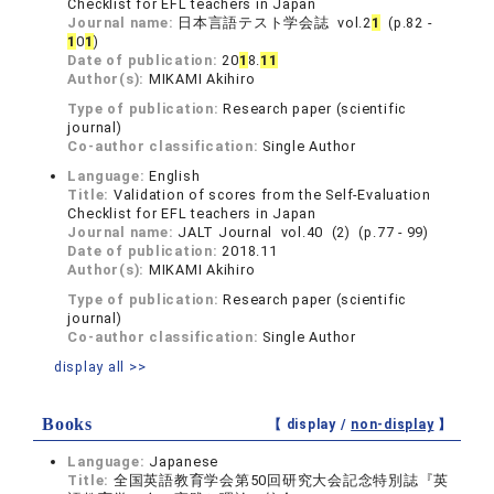
Checklist for EFL teachers in Japan
Journal name:
日本言語テスト学会誌 vol.2
1
(p.82 -
1
0
1
)
Date of publication:
20
1
8.
1
1
Author(s):
MIKAMI Akihiro
Type of publication:
Research paper (scientific
journal)
Co-author classification:
Single Author
Language:
English
Title:
Validation of scores from the Self-Evaluation
Checklist for EFL teachers in Japan
Journal name:
JALT Journal vol.40 (2) (p.77 - 99)
Date of publication:
2018.11
Author(s):
MIKAMI Akihiro
Type of publication:
Research paper (scientific
journal)
Co-author classification:
Single Author
display all >>
Books
【 display /
non-display
】
Language:
Japanese
Title:
全国英語教育学会第50回研究大会記念特別誌『英