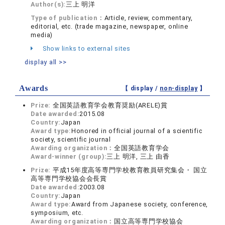
Author(s):
三上 明洋
Type of publication：
Article, review, commentary,
editorial, etc. (trade magazine, newspaper, online
media)
Show links to external sites
display all >>
Awards
【 display /
non-display
】
Prize:
全国英語教育学会教育奨励(ARELE)賞
Date awarded:
2015.08
Country:
Japan
Award type:
Honored in official journal of a scientific
society, scientific journal
Awarding organization：
全国英語教育学会
Award-winner (group):
三上 明洋, 三上 由香
Prize:
平成15年度高等専門学校教育教員研究集会・ 国立
高等専門学校協会会長賞
Date awarded:
2003.08
Country:
Japan
Award type:
Award from Japanese society, conference,
symposium, etc.
Awarding organization：
国立高等専門学校協会