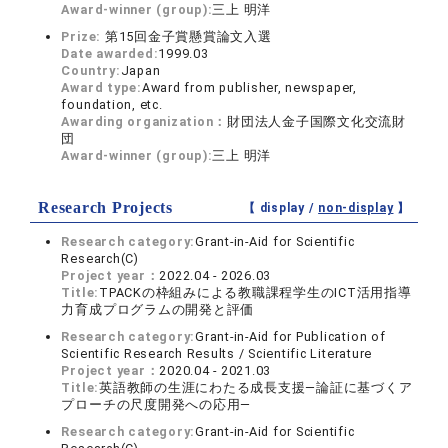
Award-winner (group):
三上 明洋
Prize:
第15回金子賞懸賞論文入選
Date awarded:
1999.03
Country:
Japan
Award type:
Award from publisher, newspaper,
foundation, etc.
Awarding organization：
財団法人金子国際文化交流財
団
Award-winner (group):
三上 明洋
Research Projects
【 display /
non-display
】
Research category:
Grant-in-Aid for Scientific
Research(C)
Project year：
2022.04 - 2026.03
Title:
TPACKの枠組みによる教職課程学生のICT活用指導
力育成プログラムの開発と評価
Research category:
Grant-in-Aid for Publication of
Scientific Research Results / Scientific Literature
Project year：
2020.04 - 2021.03
Title:
英語教師の生涯にわたる成長支援―論証に基づくア
プローチの尺度開発への応用―
Research category:
Grant-in-Aid for Scientific