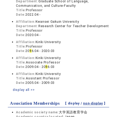
Department:
Graduate School of Language,
Communication, and Culture-Faculty
Title:
Professor
Date:
2022.04 -
Affiliation:
Kwansei Gakuin University
Department:
Research Center for Teacher Development
Title:
Professor
Date:
2020.04 -
Affiliation:
Kinki University
Title:
Professor
Date:
20
1
6.04 - 2020.03
Affiliation:
Kinki University
Title:
Associate Professor
Date:
2009.04 - 20
1
6.03
Affiliation:
Kinki University
Title:
Assistant Professor
Date:
2005.04 - 2009.03
display all >>
Association Memberships
【 display /
non-display
】
Academic society name:
大学英語教育学会
Academic country located:
Japan