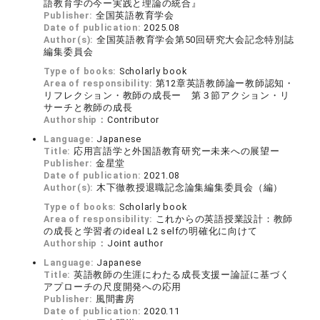
語教育学の今ー実践と理論の統合』
Publisher:
全国英語教育学会
Date of publication:
2025.08
Author(s):
全国英語教育学会第50回研究大会記念特別誌
編集委員会
Type of books:
Scholarly book
Area of responsibility:
第12章英語教師論ー教師認知・
リフレクション・教師の成長ー 第３節アクション・リ
サーチと教師の成長
Authorship：
Contributor
Language:
Japanese
Title:
応用言語学と外国語教育研究ー未来への展望ー
Publisher:
金星堂
Date of publication:
2021.08
Author(s):
木下徹教授退職記念論集編集委員会（編）
Type of books:
Scholarly book
Area of responsibility:
これからの英語授業設計：教師
の成長と学習者のideal L2 selfの明確化に向けて
Authorship：
Joint author
Language:
Japanese
Title:
英語教師の生涯にわたる成長支援ー論証に基づく
アプローチの尺度開発への応用
Publisher:
風間書房
Date of publication:
2020.11