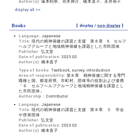
Author(s):
塚本利幸、舟木伸介、橋本直子、永井裕子
display all >>
Books
【 display /
non-display
】
Language:
Japanese
Title:
現代の精神保健の課題と支援 第８章 6 セルフ
ヘルプグループと地域精神保健を課題とした市民団体
Publisher:
弘文堂
Date of publication:
2023.02
Author(s):
橋本直子
Type of books:
Textbook, survey, introduction
Area of responsibility:
第８章 精神保健に関する専門
職種と国、都道府県、市町村、団体等の役割および連携
「６ セルフヘルプグループと地域精神保健を課題とし
た市民団体」
Authorship：
Contributor
Language:
Japanese
Title:
現代の精神保健の課題と支援 第８章 ５ 学会
や啓発団体
Publisher:
弘文堂
Date of publication:
2023.02
Author(s):
橋本直子