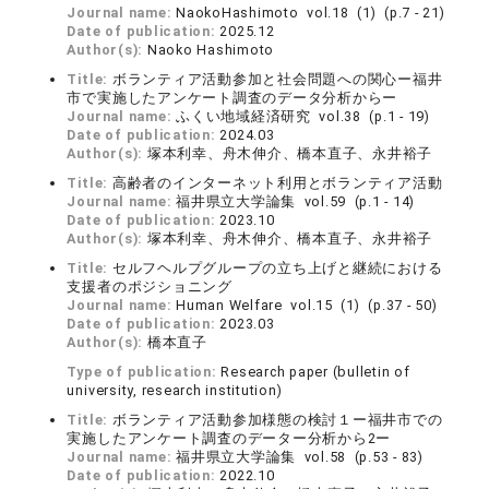
Journal name:
NaokoHashimoto vol.18 (1) (p.7 - 21)
Date of publication:
2025.12
Author(s):
Naoko Hashimoto
Title:
ボランティア活動参加と社会問題への関心ー福井
市で実施したアンケート調査のデータ分析からー
Journal name:
ふくい地域経済研究 vol.38 (p.1 - 19)
Date of publication:
2024.03
Author(s):
塚本利幸、舟木伸介、橋本直子、永井裕子
Title:
高齢者のインターネット利用とボランティア活動
Journal name:
福井県立大学論集 vol.59 (p.1 - 14)
Date of publication:
2023.10
Author(s):
塚本利幸、舟木伸介、橋本直子、永井裕子
Title:
セルフヘルプグループの立ち上げと継続における
支援者のポジショニング
Journal name:
Human Welfare vol.15 (1) (p.37 - 50)
Date of publication:
2023.03
Author(s):
橋本直子
Type of publication:
Research paper (bulletin of
university, research institution)
Title:
ボランティア活動参加様態の検討１ー福井市での
実施したアンケート調査のデーター分析から2ー
Journal name:
福井県立大学論集 vol.58 (p.53 - 83)
Date of publication:
2022.10