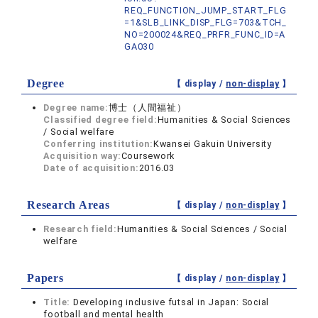
REQ_FUNCTION_JUMP_START_FLG
=1&SLB_LINK_DISP_FLG=703&TCH_
NO=200024&REQ_PRFR_FUNC_ID=A
GA030
Degree
【 display /
non-display
】
Degree name:
博士（人間福祉）
Classified degree field:
Humanities & Social Sciences
/ Social welfare
Conferring institution:
Kwansei Gakuin University
Acquisition way:
Coursework
Date of acquisition:
2016.03
Research Areas
【 display /
non-display
】
Research field:
Humanities & Social Sciences / Social
welfare
Papers
【 display /
non-display
】
Title:
Developing inclusive futsal in Japan: Social
football and mental health