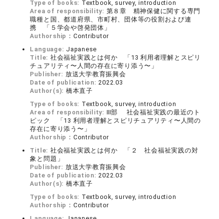
Type of books:
Textbook, survey, introduction
Area of responsibility:
第８章 精神保健に関する専門
職種と国、都道府県、市町村、団体等の役割および連
携 「５学会や啓発団体」
Authorship：
Contributor
Language:
Japanese
Title:
社会福祉実践とは何か 「13 利用者理解とスピリ
チュアリティ〜人間の存在に寄り添う〜」
Publisher:
放送大学教育振興会
Date of publication:
2022.03
Author(s):
橋本直子
Type of books:
Textbook, survey, introduction
Area of responsibility:
Ⅲ部 社会福祉実践の最近のト
ピック 「13 利用者理解とスピリチュアリティ〜人間の
存在に寄り添う〜」
Authorship：
Contributor
Title:
社会福祉実践とは何か 「２ 社会福祉実践の対
象と問題」
Publisher:
放送大学教育振興会
Date of publication:
2022.03
Author(s):
橋本直子
Type of books:
Textbook, survey, introduction
Authorship：
Contributor
Language:
Japanese