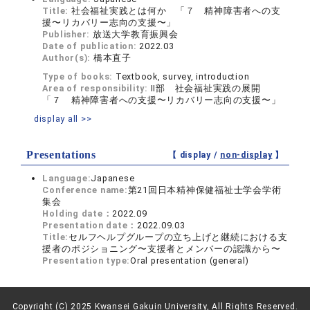
Title:
社会福祉実践とは何か 「７ 精神障害者への支
援〜リカバリー志向の支援〜」
Publisher:
放送大学教育振興会
Date of publication:
2022.03
Author(s):
橋本直子
Type of books:
Textbook, survey, introduction
Area of responsibility:
II部 社会福祉実践の展開
「７ 精神障害者への支援〜リカバリー志向の支援〜」
display all >>
Presentations
【 display /
non-display
】
Language:
Japanese
Conference name:
第21回日本精神保健福祉士学会学術
集会
Holding date：
2022.09
Presentation date：
2022.09.03
Title:
セルフヘルプグループの立ち上げと継続における支
援者のポジショニング〜支援者とメンバーの認識から〜
Presentation type:
Oral presentation (general)
Copyright (C) 2025 Kwansei Gakuin University, All Rights Reserved.