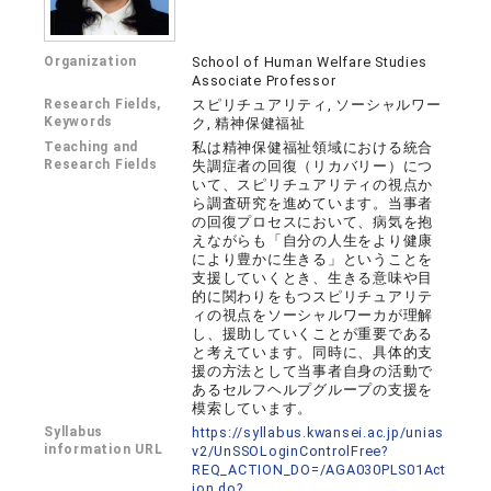
Organization
School of Human Welfare Studies
Associate Professor
Research Fields,
スピリチュアリティ, ソーシャルワー
Keywords
ク, 精神保健福祉
Teaching and
私は精神保健福祉領域における統合
Research Fields
失調症者の回復（リカバリー）につ
いて、スピリチュアリティの視点か
ら調査研究を進めています。当事者
の回復プロセスにおいて、病気を抱
えながらも「自分の人生をより健康
により豊かに生きる」ということを
支援していくとき、生きる意味や目
的に関わりをもつスピリチュアリテ
ィの視点をソーシャルワーカが理解
し、援助していくことが重要である
と考えています。同時に、具体的支
援の方法として当事者自身の活動で
あるセルフヘルプグループの支援を
模索しています。
Syllabus
https://syllabus.kwansei.ac.jp/unias
information URL
v2/UnSSOLoginControlFree?
REQ_ACTION_DO=/AGA030PLS01Act
ion.do?