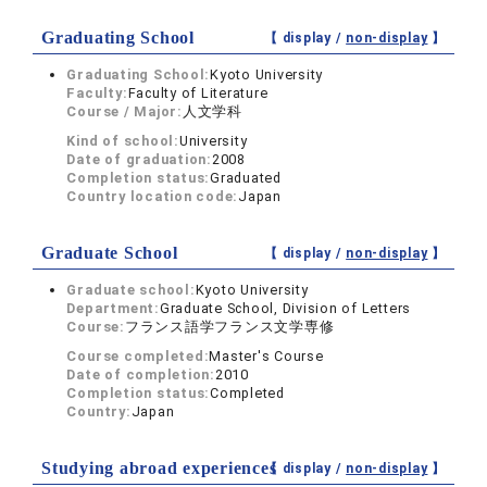
Graduating School
【 display /
non-display
】
Graduating School:
Kyoto University
Faculty:
Faculty of Literature
Course / Major:
人文学科
Kind of school:
University
Date of graduation:
2008
Completion status:
Graduated
Country location code:
Japan
Graduate School
【 display /
non-display
】
Graduate school:
Kyoto University
Department:
Graduate School, Division of Letters
Course:
フランス語学フランス文学専修
Course completed:
Master's Course
Date of completion:
2010
Completion status:
Completed
Country:
Japan
Studying abroad experiences
【 display /
non-display
】