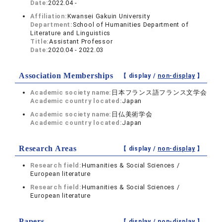
Date:
2022.04 -
Affiliation:
Kwansei Gakuin University
Department:
School of Humanities Department of
Literature and Linguistics
Title:
Assistant Professor
Date:
2020.04 - 2022.03
Association Memberships
【 display /
non-display
】
Academic society name:
日本フランス語フランス文学会
Academic country located:
Japan
Academic society name:
日仏美術学会
Academic country located:
Japan
Research Areas
【 display /
non-display
】
Research field:
Humanities & Social Sciences /
European literature
Research field:
Humanities & Social Sciences /
European literature
Papers
【 display /
non-display
】