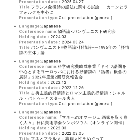
Presentation date：
2025.04.27
Title:
フランス象徴詩の話法に関する試論——カーンとラ
フォルグを中心に
Presentation type:
Oral presentation (general)
Language:
Japanese
Conference name:
物語論×バンヴェニスト研究会
Holding date：
2024.03
Presentation date：
2024.03.24
Title:
バンヴェニスト×物語論×抒情詩——1996年の「抒情
詩の主体」論
Language:
Japanese
Conference name:
科学研究費助成事業「ドイツ語圏を
中心とするヨーロッパにおける抒情詩の『話者』概念の
展開」2022年度第2回研究報告会
Holding date：
2022.12
Presentation date：
2022.12.26
Title:
古典主義的抒情詩とロマン主義的抒情詩：シャル
ル・バトゥーとスタール夫人
Presentation type:
Oral presentation (general)
Language:
Japanese
Conference name:
「マネへのオマージュ:画家を取り巻
く人々」日仏美術学会シンポジウム（オンライン開催）
Holding date：
2022.03
Presentation date：
2022.03.05
Title:
マネとマラルメ：非個人性をめぐって