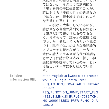
人的舞台」の様態と関連しているの
ではないか、そのような演劇的な
「場」を詩の中に生み出すことが、
詩における「非個人性」の追求なの
ではないか。博士論文ではこのよう
な見通しに至りました。
この頃から大事にしているのが、
詩は単なる言葉の羅列でも詩法とい
う規則だけで書かれたものでもな
く、まずもって「誰か」の主観に結
びついた「発話」であるという観点
です。現在ではこのような発話論的
アプローチを続けながら、一方で、
近代の詩人マラルメが古代の神話を
どのように詩に取り込み、新しい神
話的空間を提示しているのか、とい
う新しいテーマに取り組んでいま
す。
Syllabus
https://syllabus.kwansei.ac.jp/unias
information URL
v2/UnSSOLoginControlFree?
REQ_ACTION_DO=/AGA030PLS01Act
ion.do?
REQ_FUNCTION_JUMP_START_FLG
=1&SLB_LINK_DISP_FLG=703&TCH_
NO=200011&REQ_PRFR_FUNC_ID=A
GA030