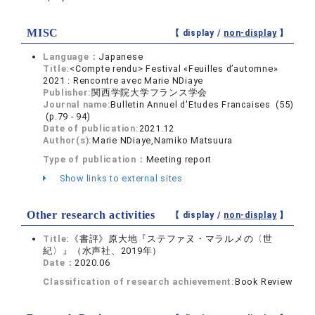
MISC
【 display /
non-display
】
Language：
Japanese
Title:
<Compte rendu> Festival «Feuilles d’automne»
2021 : Rencontre avec Marie NDiaye
Publisher:
関西学院大学フランス学会
Journal name:
Bulletin Annuel d'Etudes Francaises (55)
(p.79 - 94)
Date of publication:
2021.12
Author(s):
Marie NDiaye,Namiko Matsuura
Type of publication：
Meeting report
Show links to external sites
Other research activities
【 display /
non-display
】
Title:
《書評》原大地『ステファヌ・マラルメの〈世
紀〉』（水声社、2019年）
Date：
2020.06
Classification of research achievement:
Book Review