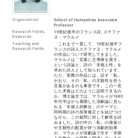
Organization
School of Humanities Associate
Professor
Research Fields,
19世紀後半のフランス詩, ステファ
Keywords
ヌ・マラルメ
Teaching and
これまで一貫して、19世紀後半フ
Research Fields
ランスの詩人ステファヌ・マラルメ
の作品について研究してきました。
マラルメは「言葉に主導権を渡す」
という詩論と、詩の「非個人性」を
求めた詩人として知られています。
ただ、実際の作品には、話す「私」
がおり、その「私」の主観性を担う
言葉があるのも事実です。この一見
した矛盾はどのように説明できるの
か。博士論文では、マラルメが1880
年代半ばから展開した演劇論に見ら
れる「非個人的舞台」のテーマと、
同時期の詩の加筆修正とを結びつけ
ながら、この疑問に対して解答を試
みました。詩の中の「私」の身振り
や主観性の配置が持つ演劇的効果
が、マラルメが演劇論で示す「非個