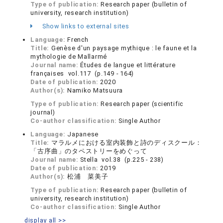
Type of publication:
Research paper (bulletin of
university, research institution)
Show links to external sites
Language:
French
Title:
Genèse d'un paysage mythique : le faune et la
mythologie de Mallarmé
Journal name:
Études de langue et littérature
françaises vol.117 (p.149 - 164)
Date of publication:
2020
Author(s):
Namiko Matsuura
Type of publication:
Research paper (scientific
journal)
Co-author classification:
Single Author
Language:
Japanese
Title:
マラルメにおける室内装飾と詩のディスクール：
「古序曲」のタペストリーをめぐって
Journal name:
Stella vol.38 (p.225 - 238)
Date of publication:
2019
Author(s):
松浦 菜美子
Type of publication:
Research paper (bulletin of
university, research institution)
Co-author classification:
Single Author
display all >>