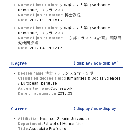
Name of institution:
ソルボンヌ大学（Sorbonne
Université）（フランス）
Name of job or career:
博士課程
Date:
2012.09 - 2015.07
Name of institution:
ソルボンヌ大学（Sorbonne
Université）（フランス）
Name of job or career:
「京都エラスムス計画」国際研
究機関派遣
Date:
2012.04 - 2012.06
Degree
【 display /
non-display
】
Degree name:
博士（フランス文学・文明）
Classified degree field:
Humanities & Social Sciences
/ European literature
Acquisition way:
Coursework
Date of acquisition:
2018.03
Career
【 display /
non-display
】
Affiliation:
Kwansei Gakuin University
Department:
School of Humanities
Title:
Associate Professor