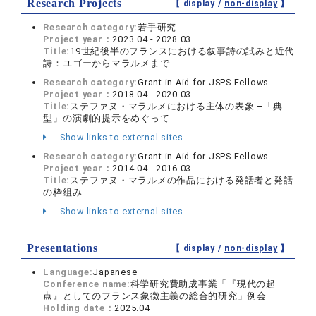
Research Projects
【 display /
non-display
】
Research category:
若手研究
Project year：
2023.04 - 2028.03
Title:
19世紀後半のフランスにおける叙事詩の試みと近代
詩：ユゴーからマラルメまで
Research category:
Grant-in-Aid for JSPS Fellows
Project year：
2018.04 - 2020.03
Title:
ステファヌ・マラルメにおける主体の表象 –「典
型」の演劇的提示をめぐって
Show links to external sites
Research category:
Grant-in-Aid for JSPS Fellows
Project year：
2014.04 - 2016.03
Title:
ステファヌ・マラルメの作品における発話者と発話
の枠組み
Show links to external sites
Presentations
【 display /
non-display
】
Language:
Japanese
Conference name:
科学研究費助成事業「『現代の起
点』としてのフランス象徴主義の総合的研究」例会
Holding date：
2025.04