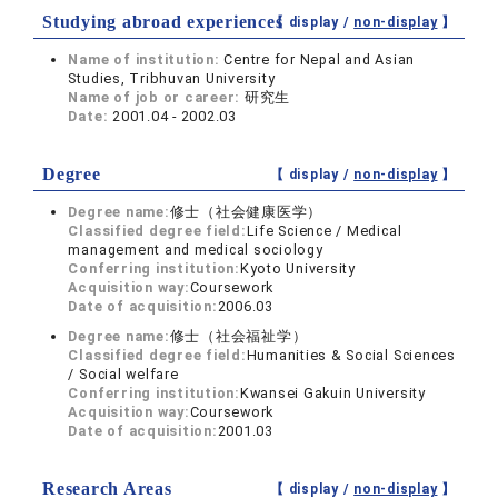
Studying abroad experiences
【 display /
non-display
】
Name of institution:
Centre for Nepal and Asian
Studies, Tribhuvan University
Name of job or career:
研究生
Date:
2001.04 - 2002.03
Degree
【 display /
non-display
】
Degree name:
修士（社会健康医学）
Classified degree field:
Life Science / Medical
management and medical sociology
Conferring institution:
Kyoto University
Acquisition way:
Coursework
Date of acquisition:
2006.03
Degree name:
修士（社会福祉学）
Classified degree field:
Humanities & Social Sciences
/ Social welfare
Conferring institution:
Kwansei Gakuin University
Acquisition way:
Coursework
Date of acquisition:
2001.03
Research Areas
【 display /
non-display
】