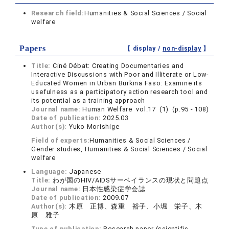
Research field:
Humanities & Social Sciences / Social
welfare
Papers
【 display /
non-display
】
Title:
Ciné Débat: Creating Documentaries and
Interactive Discussions with Poor and Illiterate or Low-
Educated Women in Urban Burkina Faso: Examine its
usefulness as a participatory action research tool and
its potential as a training approach
Journal name:
Human Welfare vol.17 (1) (p.95 - 108)
Date of publication:
2025.03
Author(s):
Yuko Morishige
Field of experts:
Humanities & Social Sciences /
Gender studies, Humanities & Social Sciences / Social
welfare
Language:
Japanese
Title:
わが国のHIV/AIDSサーベイランスの現状と問題点
Journal name:
日本性感染症学会誌
Date of publication:
2009.07
Author(s):
木原 正博、森重 裕子、小堀 栄子、木
原 雅子
Type of publication:
Research paper (scientific