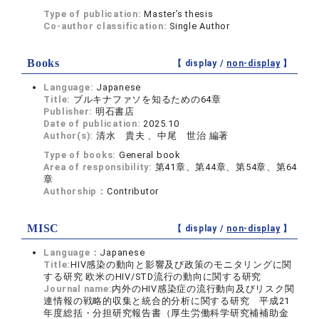
Type of publication:
Master’s thesis
Co-author classification:
Single Author
Books
【 display /
non-display
】
Language:
Japanese
Title:
ブルキナファソを知るための64章
Publisher:
明石書店
Date of publication:
2025.10
Author(s):
清水 貴夫 、中尾 世治 編著
Type of books:
General book
Area of responsibility:
第41章、第44章、第54章、第64
章
Authorship：
Contributor
MISC
【 display /
non-display
】
Language：
Japanese
Title:
HIV感染の動向と影響及び政策のモニタリングに関
する研究 欧米のHIV/STD流行の動向に関する研究
Journal name:
内外のHIV感染症の流行動向及びリスク関
連情報の戦略的収集と統合的分析に関する研究 平成21
年度総括・分担研究報告書（厚生労働科学研究補補助金