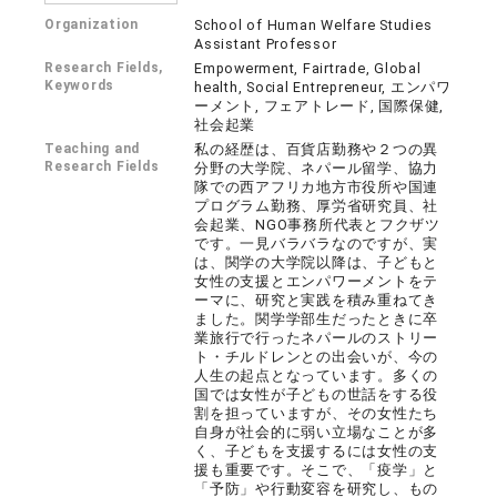
Organization
School of Human Welfare Studies
Assistant Professor
Research Fields,
Empowerment, Fairtrade, Global
Keywords
health, Social Entrepreneur, エンパワ
ーメント, フェアトレード, 国際保健,
社会起業
Teaching and
私の経歴は、百貨店勤務や２つの異
Research Fields
分野の大学院、ネパール留学、協力
隊での西アフリカ地方市役所や国連
プログラム勤務、厚労省研究員、社
会起業、NGO事務所代表とフクザツ
です。一見バラバラなのですが、実
は、関学の大学院以降は、子どもと
女性の支援とエンパワーメントをテ
ーマに、研究と実践を積み重ねてき
ました。関学学部生だったときに卒
業旅行で行ったネパールのストリー
ト・チルドレンとの出会いが、今の
人生の起点となっています。多くの
国では女性が子どもの世話をする役
割を担っていますが、その女性たち
自身が社会的に弱い立場なことが多
く、子どもを支援するには女性の支
援も重要です。そこで、「疫学」と
「予防」や行動変容を研究し、もの