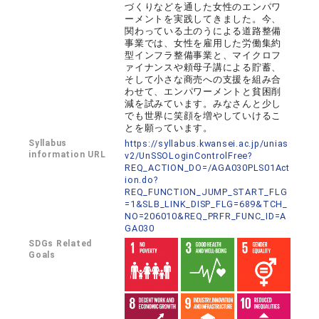
づくりなどを通した女性のエンパワ
ーメントを実践してきました。今、
関わっている土のうによる道路整備
事業では、女性を雇用した労働集約
型インフラ整備事業と、マイクロフ
ァイナンスや頼母子講による貯蓄、
そして小さな商売への支援を組み合
わせて、エンパワーメントと貧困削
減を試みています。みなさんと少し
でも世界に笑顔を増やしていけるこ
とを願っています。
Syllabus
https://syllabus.kwansei.ac.jp/unias
information URL
v2/UnSSOLoginControlFree?
REQ_ACTION_DO=/AGA030PLS01Act
ion.do?
REQ_FUNCTION_JUMP_START_FLG
=1&SLB_LINK_DISP_FLG=689&TCH_
NO=206010&REQ_PRFR_FUNC_ID=A
GA030
SDGs Related
Goals