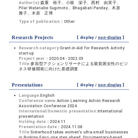
Author(s):
森重 裕子、小堀 栄子、西村 由実子、
Pilar Watanabe Sugimoto、Bhagabati Panday、木原
雅子、木原 正博
Type of publication：
Other
Research Projects
【 display /
non-display
】
Research category:
Grant-in-Aid for Research Activity
start-up
Project year：
2020.04 - 2022.03
Title:
参加型アクションリサーチによる最貧困女性のビジ
ネス研修開発に向けた基礎調査
Presentations
【 display /
non-display
】
Language:
English
Conference name:
Action Learning Action Research
Association Conference 2024
International/Domestic presentation:
International
presentation
Holding date：
2024.11
Presentation date：
2024.11.08
Title:
Sisterhood takes women's ultra-small businesses
in Burkina Faso one step ahead: Documentary-based