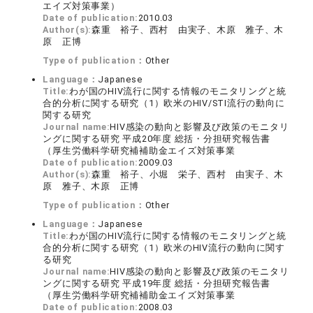
エイズ対策事業）
Date of publication:
2010.03
Author(s):
森重 裕子、西村 由実子、木原 雅子、木
原 正博
Type of publication：
Other
Language：
Japanese
Title:
わが国のHIV流行に関する情報のモニタリングと統
合的分析に関する研究（1）欧米のHIV/STI流行の動向に
関する研究
Journal name:
HIV感染の動向と影響及び政策のモニタリ
ングに関する研究 平成20年度 総括・分担研究報告書
（厚生労働科学研究補補助金エイズ対策事業
Date of publication:
2009.03
Author(s):
森重 裕子、小堀 栄子、西村 由実子、木
原 雅子、木原 正博
Type of publication：
Other
Language：
Japanese
Title:
わが国のHIV流行に関する情報のモニタリングと統
合的分析に関する研究（1）欧米のHIV流行の動向に関す
る研究
Journal name:
HIV感染の動向と影響及び政策のモニタリ
ングに関する研究 平成19年度 総括・分担研究報告書
（厚生労働科学研究補補助金エイズ対策事業
Date of publication:
2008.03