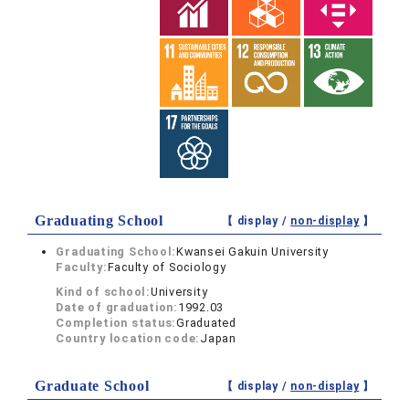
Graduating School
【 display /
non-display
】
Graduating School:
Kwansei Gakuin University
Faculty:
Faculty of Sociology
Kind of school:
University
Date of graduation:
1992.03
Completion status:
Graduated
Country location code:
Japan
Graduate School
【 display /
non-display
】