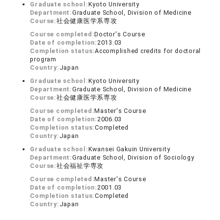
Graduate school:
Kyoto University
Department:
Graduate School, Division of Medicine
Course:
社会健康医学系専攻
Course completed:
Doctor's Course
Date of completion:
2013.03
Completion status:
Accomplished credits for doctoral
program
Country:
Japan
Graduate school:
Kyoto University
Department:
Graduate School, Division of Medicine
Course:
社会健康医学系専攻
Course completed:
Master's Course
Date of completion:
2006.03
Completion status:
Completed
Country:
Japan
Graduate school:
Kwansei Gakuin University
Department:
Graduate School, Division of Sociology
Course:
社会福祉学専攻
Course completed:
Master's Course
Date of completion:
2001.03
Completion status:
Completed
Country:
Japan