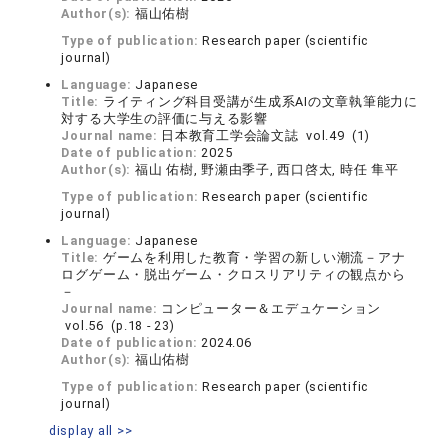
Author(s):
福山佑樹
Type of publication:
Research paper (scientific
journal)
Language:
Japanese
Title:
ライティング科目受講が生成系AIの文章執筆能力に
対する大学生の評価に与える影響
Journal name:
日本教育工学会論文誌 vol.49 (1)
Date of publication:
2025
Author(s):
福山 佑樹, 野瀬由季子, 西口啓太, 時任 隼平
Type of publication:
Research paper (scientific
journal)
Language:
Japanese
Title:
ゲームを利用した教育・学習の新しい潮流－アナ
ログゲーム・脱出ゲーム・クロスリアリティの観点から
－
Journal name:
コンピューター＆エデュケーション
vol.56 (p.18 - 23)
Date of publication:
2024.06
Author(s):
福山佑樹
Type of publication:
Research paper (scientific
journal)
display all >>