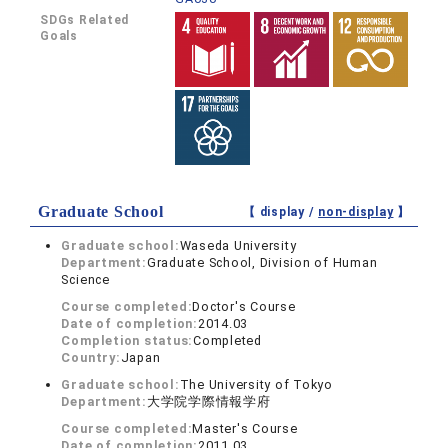
SDGs Related
Goals
Graduate School
【 display /
non-display
】
Graduate school:
Waseda University
Department:
Graduate School, Division of Human
Science
Course completed:
Doctor's Course
Date of completion:
2014.03
Completion status:
Completed
Country:
Japan
Graduate school:
The University of Tokyo
Department:
大学院学際情報学府
Course completed:
Master's Course
Date of completion:
2011.03