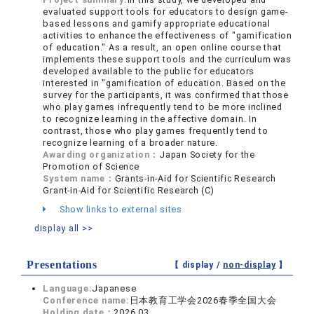
evaluated support tools for educators to design game-
based lessons and gamify appropriate educational
activities to enhance the effectiveness of "gamification
of education." As a result, an open online course that
implements these support tools and the curriculum was
developed available to the public for educators
interested in "gamification of education. Based on the
survey for the participants, it was confirmed that those
who play games infrequently tend to be more inclined
to recognize learning in the affective domain. In
contrast, those who play games frequently tend to
recognize learning of a broader nature.
Awarding organization：
Japan Society for the
Promotion of Science
System name：
Grants-in-Aid for Scientific Research
Grant-in-Aid for Scientific Research (C)
Show links to external sites
display all >>
Presentations
【 display /
non-display
】
Language:
Japanese
Conference name:
日本教育工学会2026春季全国大会
Holding date：
2026.03