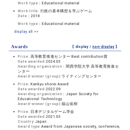
Work type：
Educational material
Work title:
行政の基本構想を学ぶゲーム
Date：
2018
Work type：
Educational material
display all >>
Awards
【 display /
non-display
】
Prize:
高等教育推進センター Best contribution賞
Date awarded:
2024.03
Awarding organization：
関西学院大学 高等教育推進セ
ンター
Award-winner (group):
ライティングセンター
Prize:
Kenkyu shorei Award
Date awarded:
2022.09
Awarding organization：
Japan Society for
Educational Technology
Award-winner (group):
福山佑樹
Prize:
日本デジタルゲーム学会
Date awarded:
2021.03
Country:
Japan
Award type:
Award from Japanese society, conference,