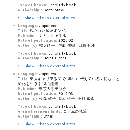
Type of books:
Scholarly book
Authorship：
Contributor
Show links to external sites
Language:
Japanese
Title:
残された酸素ボンベ
Publisher:
ナカニシヤ出版
Date of publication:
2020.02
Author(s):
標葉靖子・福山佑樹・江間有沙
Type of books:
Scholarly book
Authorship：
Joint author
Show links to external sites
Language:
Japanese
Title:
東大キャリア教室で1年生に伝えている大切なこと:
変化を生きる13の流儀
Publisher:
東京大学出版会
Date of publication:
2019.03
Author(s):
標葉 靖子, 岡本 佳子, 中村 優希
Type of books:
Scholarly book
Area of responsibility:
コラムの執筆
Authorship：
Other
Show links to external sites