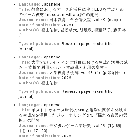
Language:
Japanese
Title:
教育におけるデータ利活用に伴うELSIを学ぶため
のゲーム教材 “nocobon EdData版” の開発
Journal name:
日本教育工学会論文誌 vol.49 (suppl)
Date of publication:
2026.03
Author(s):
福山佑樹, 岩松功大, 胡敬欣, 標葉靖子, 森田裕
介
Type of publication:
Research paper (scientific
journal)
Language:
Japanese
Title:
大学でのライティング科目における生成AI活用の試
み －支援的利用がもたらす認識と利用の変容－
Journal name:
大学教育学会誌 vol.48 (1) (p.印刷中 - )
Date of publication:
2026
Author(s):
福山佑樹
Type of publication:
Research paper (scientific
journal)
Language:
Japanese
Title:
ポストトゥルース時代のSNSと選挙の関係を体験す
る生成AIを活用したジャーナリングRPG『揺れる市民の選
択』の開発
Journal name:
デジタルゲーム学研究 vol.19 (1(印刷
中)) (p.17 - 23)
Date of publication:
2026