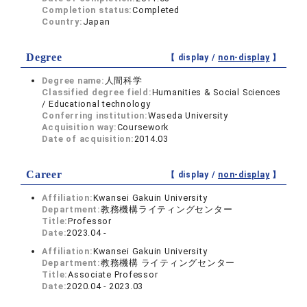
Completion status:
Completed
Country:
Japan
Degree
【 display /
non-display
】
Degree name:
人間科学
Classified degree field:
Humanities & Social Sciences
/ Educational technology
Conferring institution:
Waseda University
Acquisition way:
Coursework
Date of acquisition:
2014.03
Career
【 display /
non-display
】
Affiliation:
Kwansei Gakuin University
Department:
教務機構ライティングセンター
Title:
Professor
Date:
2023.04 -
Affiliation:
Kwansei Gakuin University
Department:
教務機構 ライティングセンター
Title:
Associate Professor
Date:
2020.04 - 2023.03