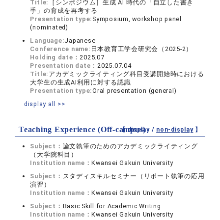
Title:
［シンポジウム］生成 AI 時代の「自立した書き
手」の育成を再考する
Presentation type:
Symposium, workshop panel
(nominated)
Language:
Japanese
Conference name:
日本教育工学会研究会（2025-2）
Holding date：
2025.07
Presentation date：
2025.07.04
Title:
アカデミックライティング科目受講開始時における
大学生の生成AI利用に対する認識
Presentation type:
Oral presentation (general)
display all >>
Teaching Experience (Off-campus)
【 display /
non-display
】
Subject：
論文執筆のためのアカデミックライティング
（大学院科目）
Institution name：
Kwansei Gakuin University
Subject：
スタディスキルセミナー（リポート執筆の応用
演習）
Institution name：
Kwansei Gakuin University
Subject：
Basic Skill for Academic Writing
Institution name：
Kwansei Gakuin University