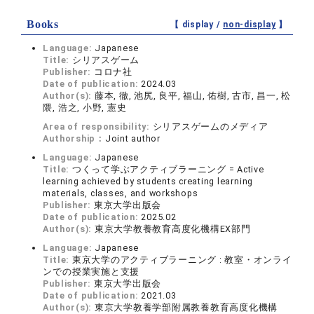
Books
【 display /
non-display
】
Language:
Japanese
Title:
シリアスゲーム
Publisher:
コロナ社
Date of publication:
2024.03
Author(s):
藤本, 徹, 池尻, 良平, 福山, 佑樹, 古市, 昌一, 松
隈, 浩之, 小野, 憲史
Area of responsibility:
シリアスゲームのメディア
Authorship：
Joint author
Language:
Japanese
Title:
つくって学ぶアクティブラーニング = Active
learning achieved by students creating learning
materials, classes, and workshops
Publisher:
東京大学出版会
Date of publication:
2025.02
Author(s):
東京大学教養教育高度化機構EX部門
Language:
Japanese
Title:
東京大学のアクティブラーニング : 教室・オンライ
ンでの授業実施と支援
Publisher:
東京大学出版会
Date of publication:
2021.03
Author(s):
東京大学教養学部附属教養教育高度化機構