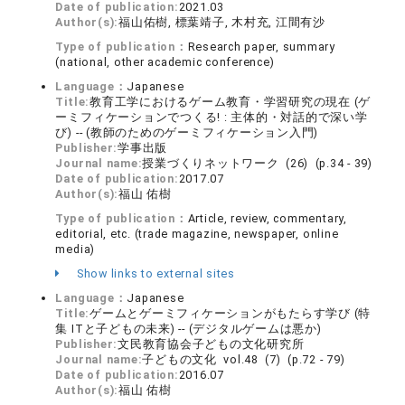
Date of publication:
2021.03
Author(s):
福山佑樹, 標葉靖子, 木村充, 江間有沙
Type of publication：
Research paper, summary
(national, other academic conference)
Language：
Japanese
Title:
教育工学におけるゲーム教育・学習研究の現在 (ゲ
ーミフィケーションでつくる! : 主体的・対話的で深い学
び) -- (教師のためのゲーミフィケーション入門)
Publisher:
学事出版
Journal name:
授業づくりネットワーク (26) (p.34 - 39)
Date of publication:
2017.07
Author(s):
福山 佑樹
Type of publication：
Article, review, commentary,
editorial, etc. (trade magazine, newspaper, online
media)
Show links to external sites
Language：
Japanese
Title:
ゲームとゲーミフィケーションがもたらす学び (特
集 ITと子どもの未来) -- (デジタルゲームは悪か)
Publisher:
文民教育協会子どもの文化研究所
Journal name:
子どもの文化 vol.48 (7) (p.72 - 79)
Date of publication:
2016.07
Author(s):
福山 佑樹