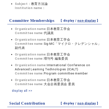
Subject：
教育方法論
Institution name：
Committee Memberships
【 display /
non-display
】
Organization name:
日本教育工学会
Committee name:
代議員
Organization name:
日本教育工学会
Committee name:
Sig-MC「マイクロ・クレデンシャル」
副代表
Organization name:
日本教育工学会
Committee name:
増刊号 編集委員
Organization name:
International Conference on
Advanced Learning Technologies (ICALT)
Committee name:
Program committee member
Organization name:
日本教育工学会
Committee name:
大会企画委員会 委員
display all >>
Social Contribution
【 display /
non-display
】