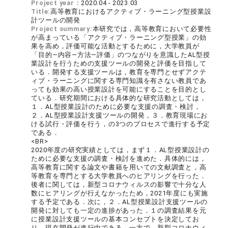
Project year：
2020.04 - 2023.03
Title:
高等教育におけるアクティブ・ラーニング型授業設
計ツールの開発
Project summary:
本研究では，高等教育において必要性
が高まっている「アクティブ・ラーニング型授業」の効
果を高め，評価可能な活動とするために，大学教員が
「目的―内容―方法―評価」のつながりを意識したAL型授
業設計を行うための支援ツールの開発と評価を目指して
いる．開発する支援ツールは，教育を専門とせずアクテ
ィブ・ラーニングに関する専門知識を有さない教員であ
っても効果の高い授業設計を可能にすることを目的とし
ている．研究期間における具体的な研究活動としては，
１．AL型授業設計のために必要な支援の調査・検討，
２．AL型授業設計支援ツールの開発，３．教育現場にお
ける試行・評価を行う，の3つのプロセスで進行する予定
である．
<BR>
2020年度の研究実績としては，まず１．AL型授業設計の
ために必要な支援の調査・検討を進めた．具体的には，
高等教育に関する論文や書籍を用いての文献調査と，高
等教育を専門とする大学教員へのヒアリングを行った．
後者に関しては，新型コロナウィルスの影響で十分な人
数にヒアリングが行えなかったため，2021年度にも実施
する予定である．次に，２．AL型授業設計支援ツールの
開発に対しても一定の進捗があった．１の調査結果を元
に授業設計支援ツールの基本コンセプトを決定してお
り，現在開発が進行中である．一方で，新型コロナウィ