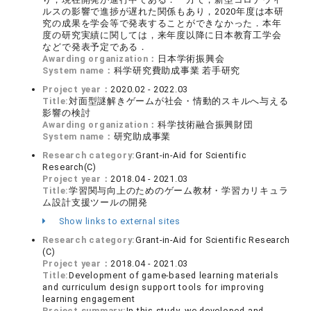
ルスの影響で進捗が遅れた関係もあり，2020年度は本研
究の成果を学会等で発表することができなかった．本年
度の研究実績に関しては，来年度以降に日本教育工学会
などで発表予定である．
Awarding organization：
日本学術振興会
System name：
科学研究費助成事業 若手研究
Project year：
2020.02 - 2022.03
Title:
対面型謎解きゲームが社会・情動的スキルへ与える
影響の検討
Awarding organization：
科学技術融合振興財団
System name：
研究助成事業
Research category:
Grant-in-Aid for Scientific
Research(C)
Project year：
2018.04 - 2021.03
Title:
学習関与向上のためのゲーム教材・学習カリキュラ
ム設計支援ツールの開発
Show links to external sites
Research category:
Grant-in-Aid for Scientific Research
(C)
Project year：
2018.04 - 2021.03
Title:
Development of game-based learning materials
and curriculum design support tools for improving
learning engagement
Project summary:
In this study, we developed and