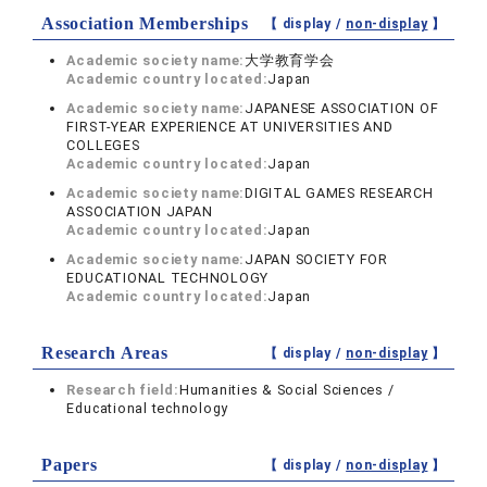
Association Memberships
【 display /
non-display
】
Academic society name:
大学教育学会
Academic country located:
Japan
Academic society name:
JAPANESE ASSOCIATION OF
FIRST-YEAR EXPERIENCE AT UNIVERSITIES AND
COLLEGES
Academic country located:
Japan
Academic society name:
DIGITAL GAMES RESEARCH
ASSOCIATION JAPAN
Academic country located:
Japan
Academic society name:
JAPAN SOCIETY FOR
EDUCATIONAL TECHNOLOGY
Academic country located:
Japan
Research Areas
【 display /
non-display
】
Research field:
Humanities & Social Sciences /
Educational technology
Papers
【 display /
non-display
】