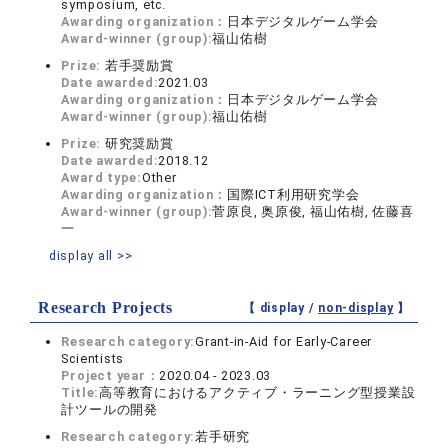
symposium, etc.
Awarding organization：
日本デジタルゲーム学会
Award-winner (group):
福山佑樹
Prize:
若手奨励賞
Date awarded:
2021.03
Awarding organization：
日本デジタルゲーム学会
Award-winner (group):
福山佑樹
Prize:
研究奨励賞
Date awarded:
2018.12
Award type:
Other
Awarding organization：
国際ICT利用研究学会
Award-winner (group):
菅原良, 奥原俊, 福山佑樹, 佐藤喜
一
display all >>
Research Projects
【 display /
non-display
】
Research category:
Grant-in-Aid for Early-Career
Scientists
Project year：
2020.04 - 2023.03
Title:
高等教育におけるアクティブ・ラーニング型授業設
計ツールの開発
Research category:
若手研究