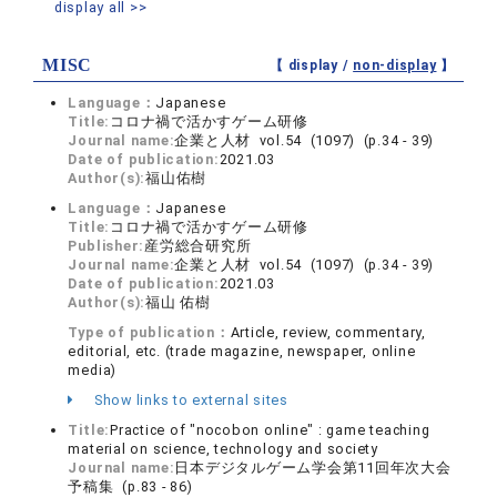
display all >>
MISC
【 display /
non-display
】
Language：
Japanese
Title:
コロナ禍で活かすゲーム研修
Journal name:
企業と人材 vol.54 (1097) (p.34 - 39)
Date of publication:
2021.03
Author(s):
福山佑樹
Language：
Japanese
Title:
コロナ禍で活かすゲーム研修
Publisher:
産労総合研究所
Journal name:
企業と人材 vol.54 (1097) (p.34 - 39)
Date of publication:
2021.03
Author(s):
福山 佑樹
Type of publication：
Article, review, commentary,
editorial, etc. (trade magazine, newspaper, online
media)
Show links to external sites
Title:
Practice of "nocobon online" : game teaching
material on science, technology and society
Journal name:
日本デジタルゲーム学会第11回年次大会
予稿集 (p.83 - 86)