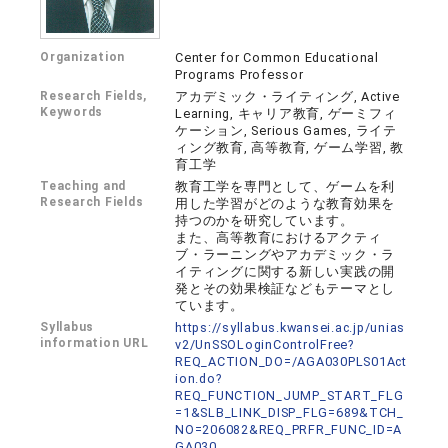
Organization
Center for Common Educational
Programs Professor
Research Fields,
アカデミック・ライティング, Active
Keywords
Learning, キャリア教育, ゲーミフィ
ケーション, Serious Games, ライテ
ィング教育, 高等教育, ゲーム学習, 教
育工学
Teaching and
教育工学を専門として、ゲームを利
Research Fields
用した学習がどのような教育効果を
持つのかを研究しています。
また、高等教育におけるアクティ
ブ・ラーニングやアカデミック・ラ
イティングに関する新しい実践の開
発とその効果検証などもテーマとし
ています。
Syllabus
https://syllabus.kwansei.ac.jp/unias
information URL
v2/UnSSOLoginControlFree?
REQ_ACTION_DO=/AGA030PLS01Act
ion.do?
REQ_FUNCTION_JUMP_START_FLG
=1&SLB_LINK_DISP_FLG=689&TCH_
NO=206082&REQ_PRFR_FUNC_ID=A
GA030