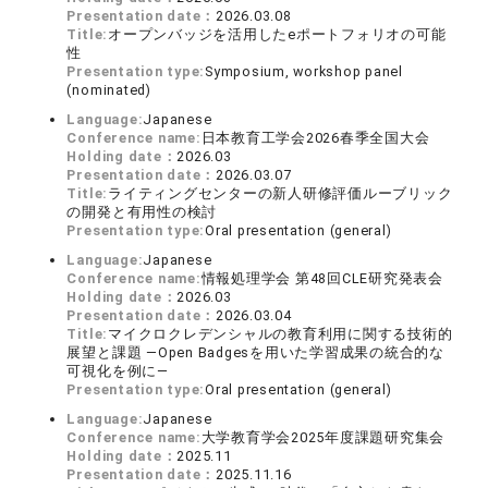
Presentation date：
2026.03.08
Title:
オープンバッジを活用したeポートフォリオの可能
性
Presentation type:
Symposium, workshop panel
(nominated)
Language:
Japanese
Conference name:
日本教育工学会2026春季全国大会
Holding date：
2026.03
Presentation date：
2026.03.07
Title:
ライティングセンターの新人研修評価ルーブリック
の開発と有用性の検討
Presentation type:
Oral presentation (general)
Language:
Japanese
Conference name:
情報処理学会 第48回CLE研究発表会
Holding date：
2026.03
Presentation date：
2026.03.04
Title:
マイクロクレデンシャルの教育利用に関する技術的
展望と課題 ―Open Badgesを用いた学習成果の統合的な
可視化を例に―
Presentation type:
Oral presentation (general)
Language:
Japanese
Conference name:
大学教育学会2025年度課題研究集会
Holding date：
2025.11
Presentation date：
2025.11.16