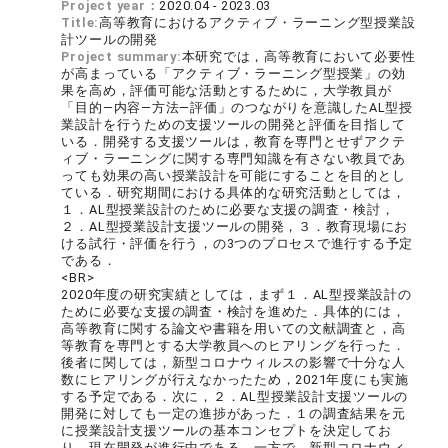
Project year：
2020.04 - 2023.03
Title:
高等教育におけるアクティブ・ラーニング型授業設
計ツールの開発
Project summary:
本研究では，高等教育において必要性
が高まっている「アクティブ・ラーニング型授業」の効
果を高め，評価可能な活動とするために，大学教員が
「目的―内容―方法―評価」のつながりを意識したAL型授
業設計を行うための支援ツールの開発と評価を目指して
いる．開発する支援ツールは，教育を専門とせずアクテ
ィブ・ラーニングに関する専門知識を有さない教員であ
っても効果の高い授業設計を可能にすることを目的とし
ている．研究期間における具体的な研究活動としては，
１．AL型授業設計のために必要な支援の調査・検討，
２．AL型授業設計支援ツールの開発，３．教育現場にお
ける試行・評価を行う，の3つのプロセスで進行する予定
である．
<BR>
2020年度の研究実績としては，まず１．AL型授業設計の
ために必要な支援の調査・検討を進めた．具体的には，
高等教育に関する論文や書籍を用いての文献調査と，高
等教育を専門とする大学教員へのヒアリングを行った．
後者に関しては，新型コロナウィルスの影響で十分な人
数にヒアリングが行えなかったため，2021年度にも実施
する予定である．次に，２．AL型授業設計支援ツールの
開発に対しても一定の進捗があった．１の調査結果を元
に授業設計支援ツールの基本コンセプトを決定してお
り，現在開発が進行中である．一方で，新型コロナウィ