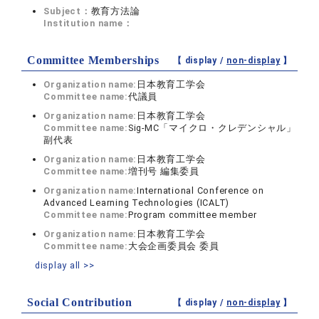
Subject：
教育方法論
Institution name：
Committee Memberships
【 display /
non-display
】
Organization name:
日本教育工学会
Committee name:
代議員
Organization name:
日本教育工学会
Committee name:
Sig-MC「マイクロ・クレデンシャル」
副代表
Organization name:
日本教育工学会
Committee name:
増刊号 編集委員
Organization name:
International Conference on
Advanced Learning Technologies (ICALT)
Committee name:
Program committee member
Organization name:
日本教育工学会
Committee name:
大会企画委員会 委員
display all >>
Social Contribution
【 display /
non-display
】