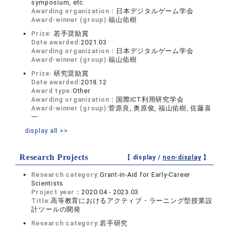
symposium, etc.
Awarding organization：
日本デジタルゲーム学会
Award-winner (group):
福山佑樹
Prize:
若手奨励賞
Date awarded:
2021.03
Awarding organization：
日本デジタルゲーム学会
Award-winner (group):
福山佑樹
Prize:
研究奨励賞
Date awarded:
2018.12
Award type:
Other
Awarding organization：
国際ICT利用研究学会
Award-winner (group):
菅原良, 奥原俊, 福山佑樹, 佐藤喜
一
display all >>
Research Projects
【 display /
non-display
】
Research category:
Grant-in-Aid for Early-Career
Scientists
Project year：
2020.04 - 2023.03
Title:
高等教育におけるアクティブ・ラーニング型授業設
計ツールの開発
Research category:
若手研究