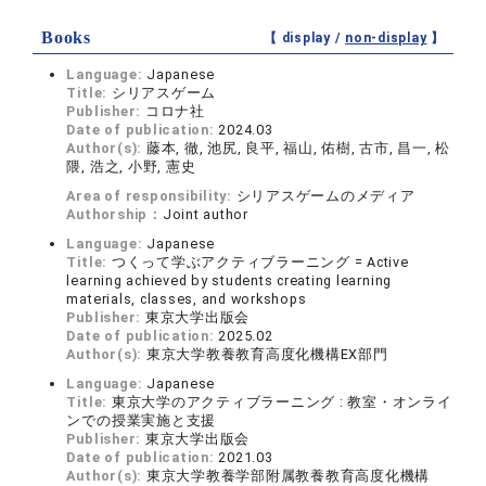
Books
【 display /
non-display
】
Language:
Japanese
Title:
シリアスゲーム
Publisher:
コロナ社
Date of publication:
2024.03
Author(s):
藤本, 徹, 池尻, 良平, 福山, 佑樹, 古市, 昌一, 松
隈, 浩之, 小野, 憲史
Area of responsibility:
シリアスゲームのメディア
Authorship：
Joint author
Language:
Japanese
Title:
つくって学ぶアクティブラーニング = Active
learning achieved by students creating learning
materials, classes, and workshops
Publisher:
東京大学出版会
Date of publication:
2025.02
Author(s):
東京大学教養教育高度化機構EX部門
Language:
Japanese
Title:
東京大学のアクティブラーニング : 教室・オンライ
ンでの授業実施と支援
Publisher:
東京大学出版会
Date of publication:
2021.03
Author(s):
東京大学教養学部附属教養教育高度化機構