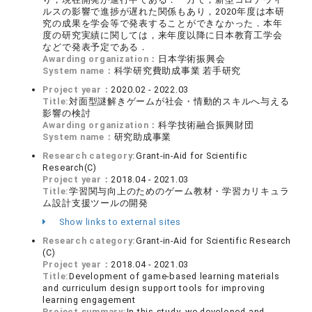
ルスの影響で進捗が遅れた関係もあり，2020年度は本研
究の成果を学会等で発表することができなかった．本年
度の研究実績に関しては，来年度以降に日本教育工学会
などで発表予定である．
Awarding organization：
日本学術振興会
System name：
科学研究費助成事業 若手研究
Project year：
2020.02 - 2022.03
Title:
対面型謎解きゲームが社会・情動的スキルへ与える
影響の検討
Awarding organization：
科学技術融合振興財団
System name：
研究助成事業
Research category:
Grant-in-Aid for Scientific
Research(C)
Project year：
2018.04 - 2021.03
Title:
学習関与向上のためのゲーム教材・学習カリキュラ
ム設計支援ツールの開発
Show links to external sites
Research category:
Grant-in-Aid for Scientific Research
(C)
Project year：
2018.04 - 2021.03
Title:
Development of game-based learning materials
and curriculum design support tools for improving
learning engagement
Project summary:
In this study, we developed and