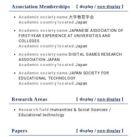
Association Memberships
【 display /
non-display
】
Academic society name:
大学教育学会
Academic country located:
Japan
Academic society name:
JAPANESE ASSOCIATION OF
FIRST-YEAR EXPERIENCE AT UNIVERSITIES AND
COLLEGES
Academic country located:
Japan
Academic society name:
DIGITAL GAMES RESEARCH
ASSOCIATION JAPAN
Academic country located:
Japan
Academic society name:
JAPAN SOCIETY FOR
EDUCATIONAL TECHNOLOGY
Academic country located:
Japan
Research Areas
【 display /
non-display
】
Research field:
Humanities & Social Sciences /
Educational technology
Papers
【 display /
non-display
】