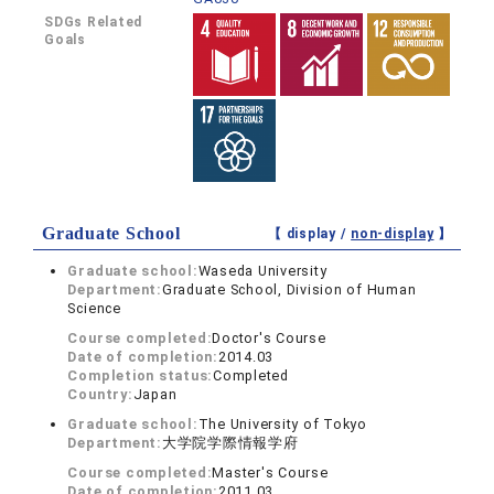
SDGs Related
Goals
Graduate School
【 display /
non-display
】
Graduate school:
Waseda University
Department:
Graduate School, Division of Human
Science
Course completed:
Doctor's Course
Date of completion:
2014.03
Completion status:
Completed
Country:
Japan
Graduate school:
The University of Tokyo
Department:
大学院学際情報学府
Course completed:
Master's Course
Date of completion:
2011.03