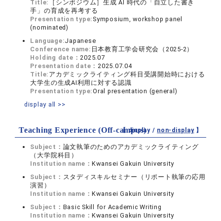
Title:
［シンポジウム］生成 AI 時代の「自立した書き
手」の育成を再考する
Presentation type:
Symposium, workshop panel
(nominated)
Language:
Japanese
Conference name:
日本教育工学会研究会（2025-2）
Holding date：
2025.07
Presentation date：
2025.07.04
Title:
アカデミックライティング科目受講開始時における
大学生の生成AI利用に対する認識
Presentation type:
Oral presentation (general)
display all >>
Teaching Experience (Off-campus)
【 display /
non-display
】
Subject：
論文執筆のためのアカデミックライティング
（大学院科目）
Institution name：
Kwansei Gakuin University
Subject：
スタディスキルセミナー（リポート執筆の応用
演習）
Institution name：
Kwansei Gakuin University
Subject：
Basic Skill for Academic Writing
Institution name：
Kwansei Gakuin University