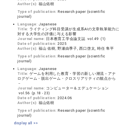
Author(s):
福山佑樹
Type of publication:
Research paper (scientific
journal)
Language:
Japanese
Title:
ライティング科目受講が生成系AIの文章執筆能力に
対する大学生の評価に与える影響
Journal name:
日本教育工学会論文誌 vol.49 (1)
Date of publication:
2025
Author(s):
福山 佑樹, 野瀬由季子, 西口啓太, 時任 隼平
Type of publication:
Research paper (scientific
journal)
Language:
Japanese
Title:
ゲームを利用した教育・学習の新しい潮流－アナ
ログゲーム・脱出ゲーム・クロスリアリティの観点から
－
Journal name:
コンピューター＆エデュケーション
vol.56 (p.18 - 23)
Date of publication:
2024.06
Author(s):
福山佑樹
Type of publication:
Research paper (scientific
journal)
display all >>