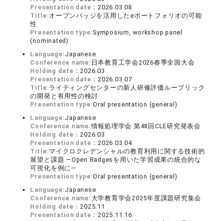
Presentation date：
2026.03.08
Title:
オープンバッジを活用したeポートフォリオの可能
性
Presentation type:
Symposium, workshop panel
(nominated)
Language:
Japanese
Conference name:
日本教育工学会2026春季全国大会
Holding date：
2026.03
Presentation date：
2026.03.07
Title:
ライティングセンターの新人研修評価ルーブリック
の開発と有用性の検討
Presentation type:
Oral presentation (general)
Language:
Japanese
Conference name:
情報処理学会 第48回CLE研究発表会
Holding date：
2026.03
Presentation date：
2026.03.04
Title:
マイクロクレデンシャルの教育利用に関する技術的
展望と課題 ―Open Badgesを用いた学習成果の統合的な
可視化を例に―
Presentation type:
Oral presentation (general)
Language:
Japanese
Conference name:
大学教育学会2025年度課題研究集会
Holding date：
2025.11
Presentation date：
2025.11.16