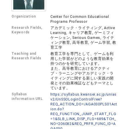
Organization
Center for Common Educational
Programs Professor
Research Fields,
アカデミック・ライティング, Active
Keywords
Learning, キャリア教育, ゲーミフィ
ケーション, Serious Games, ライテ
ィング教育, 高等教育, ゲーム学習, 教
育工学
Teaching and
教育工学を専門として、ゲームを利
Research Fields
用した学習がどのような教育効果を
持つのかを研究しています。
また、高等教育におけるアクティ
ブ・ラーニングやアカデミック・ラ
イティングに関する新しい実践の開
発とその効果検証などもテーマとし
ています。
Syllabus
https://syllabus.kwansei.ac.jp/unias
information URL
v2/UnSSOLoginControlFree?
REQ_ACTION_DO=/AGA030PLS01Act
ion.do?
REQ_FUNCTION_JUMP_START_FLG
=1&SLB_LINK_DISP_FLG=689&TCH_
NO=206082&REQ_PRFR_FUNC_ID=A
GA030