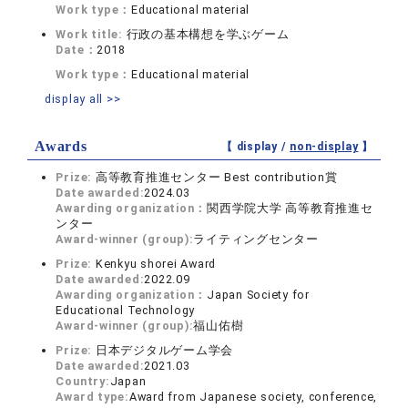
Work type：
Educational material
Work title:
行政の基本構想を学ぶゲーム
Date：
2018
Work type：
Educational material
display all >>
Awards
【 display /
non-display
】
Prize:
高等教育推進センター Best contribution賞
Date awarded:
2024.03
Awarding organization：
関西学院大学 高等教育推進セ
ンター
Award-winner (group):
ライティングセンター
Prize:
Kenkyu shorei Award
Date awarded:
2022.09
Awarding organization：
Japan Society for
Educational Technology
Award-winner (group):
福山佑樹
Prize:
日本デジタルゲーム学会
Date awarded:
2021.03
Country:
Japan
Award type:
Award from Japanese society, conference,