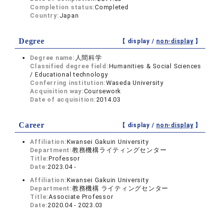
Completion status:
Completed
Country:
Japan
Degree
【 display /
non-display
】
Degree name:
人間科学
Classified degree field:
Humanities & Social Sciences
/ Educational technology
Conferring institution:
Waseda University
Acquisition way:
Coursework
Date of acquisition:
2014.03
Career
【 display /
non-display
】
Affiliation:
Kwansei Gakuin University
Department:
教務機構ライティングセンター
Title:
Professor
Date:
2023.04 -
Affiliation:
Kwansei Gakuin University
Department:
教務機構 ライティングセンター
Title:
Associate Professor
Date:
2020.04 - 2023.03