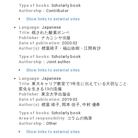
Type of books:
Scholarly book
Authorship：
Contributor
Show links to external sites
Language:
Japanese
Title:
残された酸素ボンベ
Publisher:
ナカニシヤ出版
Date of publication:
2020.02
Author(s):
標葉靖子・福山佑樹・江間有沙
Type of books:
Scholarly book
Authorship：
Joint author
Show links to external sites
Language:
Japanese
Title:
東大キャリア教室で1年生に伝えている大切なこと:
変化を生きる13の流儀
Publisher:
東京大学出版会
Date of publication:
2019.03
Author(s):
標葉 靖子, 岡本 佳子, 中村 優希
Type of books:
Scholarly book
Area of responsibility:
コラムの執筆
Authorship：
Other
Show links to external sites