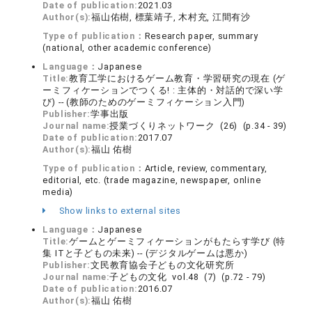
Date of publication:
2021.03
Author(s):
福山佑樹, 標葉靖子, 木村充, 江間有沙
Type of publication：
Research paper, summary
(national, other academic conference)
Language：
Japanese
Title:
教育工学におけるゲーム教育・学習研究の現在 (ゲ
ーミフィケーションでつくる! : 主体的・対話的で深い学
び) -- (教師のためのゲーミフィケーション入門)
Publisher:
学事出版
Journal name:
授業づくりネットワーク (26) (p.34 - 39)
Date of publication:
2017.07
Author(s):
福山 佑樹
Type of publication：
Article, review, commentary,
editorial, etc. (trade magazine, newspaper, online
media)
Show links to external sites
Language：
Japanese
Title:
ゲームとゲーミフィケーションがもたらす学び (特
集 ITと子どもの未来) -- (デジタルゲームは悪か)
Publisher:
文民教育協会子どもの文化研究所
Journal name:
子どもの文化 vol.48 (7) (p.72 - 79)
Date of publication:
2016.07
Author(s):
福山 佑樹