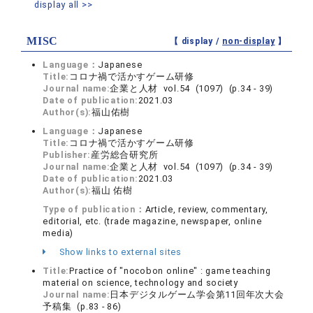
display all >>
MISC
【 display /
non-display
】
Language：
Japanese
Title:
コロナ禍で活かすゲーム研修
Journal name:
企業と人材 vol.54 (1097) (p.34 - 39)
Date of publication:
2021.03
Author(s):
福山佑樹
Language：
Japanese
Title:
コロナ禍で活かすゲーム研修
Publisher:
産労総合研究所
Journal name:
企業と人材 vol.54 (1097) (p.34 - 39)
Date of publication:
2021.03
Author(s):
福山 佑樹
Type of publication：
Article, review, commentary,
editorial, etc. (trade magazine, newspaper, online
media)
Show links to external sites
Title:
Practice of "nocobon online" : game teaching
material on science, technology and society
Journal name:
日本デジタルゲーム学会第11回年次大会
予稿集 (p.83 - 86)