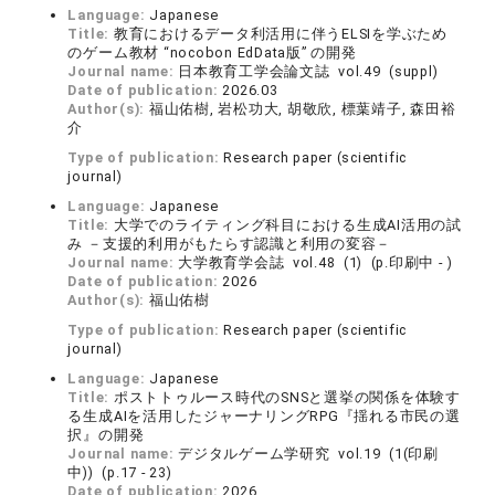
Language:
Japanese
Title:
教育におけるデータ利活用に伴うELSIを学ぶため
のゲーム教材 “nocobon EdData版” の開発
Journal name:
日本教育工学会論文誌 vol.49 (suppl)
Date of publication:
2026.03
Author(s):
福山佑樹, 岩松功大, 胡敬欣, 標葉靖子, 森田裕
介
Type of publication:
Research paper (scientific
journal)
Language:
Japanese
Title:
大学でのライティング科目における生成AI活用の試
み －支援的利用がもたらす認識と利用の変容－
Journal name:
大学教育学会誌 vol.48 (1) (p.印刷中 - )
Date of publication:
2026
Author(s):
福山佑樹
Type of publication:
Research paper (scientific
journal)
Language:
Japanese
Title:
ポストトゥルース時代のSNSと選挙の関係を体験す
る生成AIを活用したジャーナリングRPG『揺れる市民の選
択』の開発
Journal name:
デジタルゲーム学研究 vol.19 (1(印刷
中)) (p.17 - 23)
Date of publication:
2026