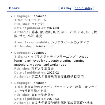
Books
【 display /
non-display
】
Language:
Japanese
Title:
シリアスゲーム
Publisher:
コロナ社
Date of publication:
2024.03
Author(s):
藤本, 徹, 池尻, 良平, 福山, 佑樹, 古市, 昌一, 松
隈, 浩之, 小野, 憲史
Area of responsibility:
シリアスゲームのメディア
Authorship：
Joint author
Language:
Japanese
Title:
つくって学ぶアクティブラーニング = Active
learning achieved by students creating learning
materials, classes, and workshops
Publisher:
東京大学出版会
Date of publication:
2025.02
Author(s):
東京大学教養教育高度化機構EX部門
Language:
Japanese
Title:
東京大学のアクティブラーニング : 教室・オンライ
ンでの授業実施と支援
Publisher:
東京大学出版会
Date of publication:
2021.03
Author(s):
東京大学教養学部附属教養教育高度化機構