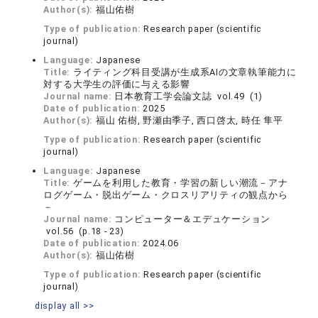
Author(s):
福山佑樹
Type of publication:
Research paper (scientific
journal)
Language:
Japanese
Title:
ライティング科目受講が生成系AIの文章執筆能力に
対する大学生の評価に与える影響
Journal name:
日本教育工学会論文誌 vol.49 (1)
Date of publication:
2025
Author(s):
福山 佑樹, 野瀬由季子, 西口啓太, 時任 隼平
Type of publication:
Research paper (scientific
journal)
Language:
Japanese
Title:
ゲームを利用した教育・学習の新しい潮流－アナ
ログゲーム・脱出ゲーム・クロスリアリティの観点から
－
Journal name:
コンピューター＆エデュケーション
vol.56 (p.18 - 23)
Date of publication:
2024.06
Author(s):
福山佑樹
Type of publication:
Research paper (scientific
journal)
display all >>