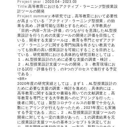
Project year：
2020.04 - 2023.03
Title:
高等教育におけるアクティブ・ラーニング型授業設
計ツールの開発
Project summary:
本研究では，高等教育において必要性
が高まっている「アクティブ・ラーニング型授業」の効
果を高め，評価可能な活動とするために，大学教員が
「目的―内容―方法―評価」のつながりを意識したAL型授
業設計を行うための支援ツールの開発と評価を目指して
いる．開発する支援ツールは，教育を専門とせずアクテ
ィブ・ラーニングに関する専門知識を有さない教員であ
っても効果の高い授業設計を可能にすることを目的とし
ている．研究期間における具体的な研究活動としては，
１．AL型授業設計のために必要な支援の調査・検討，
２．AL型授業設計支援ツールの開発，３．教育現場にお
ける試行・評価を行う，の3つのプロセスで進行する予定
である．
<BR>
2020年度の研究実績としては，まず１．AL型授業設計の
ために必要な支援の調査・検討を進めた．具体的には，
高等教育に関する論文や書籍を用いての文献調査と，高
等教育を専門とする大学教員へのヒアリングを行った．
後者に関しては，新型コロナウィルスの影響で十分な人
数にヒアリングが行えなかったため，2021年度にも実施
する予定である．次に，２．AL型授業設計支援ツールの
開発に対しても一定の進捗があった．１の調査結果を元
に授業設計支援ツールの基本コンセプトを決定してお
り，現在開発が進行中である．一方で，新型コロナウィ