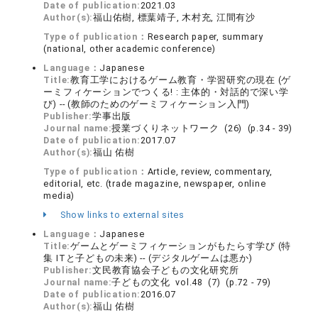
Date of publication:
2021.03
Author(s):
福山佑樹, 標葉靖子, 木村充, 江間有沙
Type of publication：
Research paper, summary
(national, other academic conference)
Language：
Japanese
Title:
教育工学におけるゲーム教育・学習研究の現在 (ゲ
ーミフィケーションでつくる! : 主体的・対話的で深い学
び) -- (教師のためのゲーミフィケーション入門)
Publisher:
学事出版
Journal name:
授業づくりネットワーク (26) (p.34 - 39)
Date of publication:
2017.07
Author(s):
福山 佑樹
Type of publication：
Article, review, commentary,
editorial, etc. (trade magazine, newspaper, online
media)
Show links to external sites
Language：
Japanese
Title:
ゲームとゲーミフィケーションがもたらす学び (特
集 ITと子どもの未来) -- (デジタルゲームは悪か)
Publisher:
文民教育協会子どもの文化研究所
Journal name:
子どもの文化 vol.48 (7) (p.72 - 79)
Date of publication:
2016.07
Author(s):
福山 佑樹