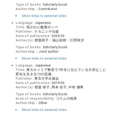
Type of books:
Scholarly book
Authorship：
Contributor
Show links to external sites
Language:
Japanese
Title:
残された酸素ボンベ
Publisher:
ナカニシヤ出版
Date of publication:
2020.02
Author(s):
標葉靖子・福山佑樹・江間有沙
Type of books:
Scholarly book
Authorship：
Joint author
Show links to external sites
Language:
Japanese
Title:
東大キャリア教室で1年生に伝えている大切なこと:
変化を生きる13の流儀
Publisher:
東京大学出版会
Date of publication:
2019.03
Author(s):
標葉 靖子, 岡本 佳子, 中村 優希
Type of books:
Scholarly book
Area of responsibility:
コラムの執筆
Authorship：
Other
Show links to external sites