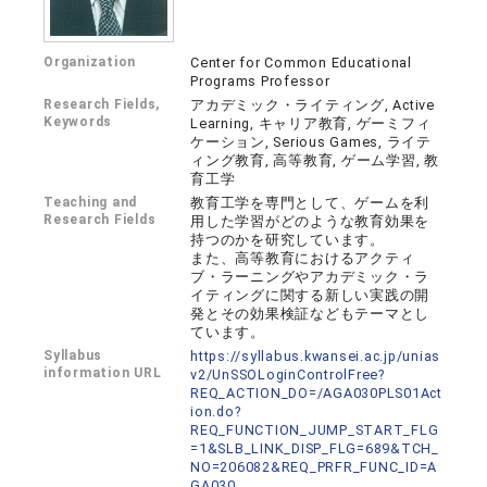
Organization
Center for Common Educational
Programs Professor
Research Fields,
アカデミック・ライティング, Active
Keywords
Learning, キャリア教育, ゲーミフィ
ケーション, Serious Games, ライテ
ィング教育, 高等教育, ゲーム学習, 教
育工学
Teaching and
教育工学を専門として、ゲームを利
Research Fields
用した学習がどのような教育効果を
持つのかを研究しています。
また、高等教育におけるアクティ
ブ・ラーニングやアカデミック・ラ
イティングに関する新しい実践の開
発とその効果検証などもテーマとし
ています。
Syllabus
https://syllabus.kwansei.ac.jp/unias
information URL
v2/UnSSOLoginControlFree?
REQ_ACTION_DO=/AGA030PLS01Act
ion.do?
REQ_FUNCTION_JUMP_START_FLG
=1&SLB_LINK_DISP_FLG=689&TCH_
NO=206082&REQ_PRFR_FUNC_ID=A
GA030