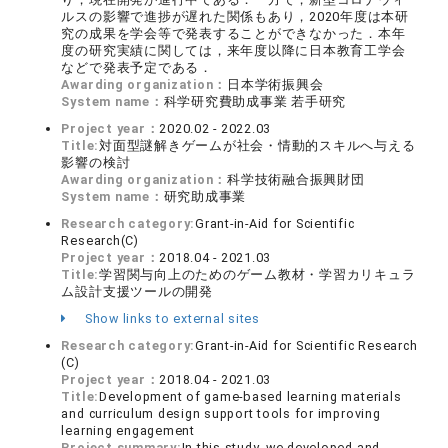
ルスの影響で進捗が遅れた関係もあり，2020年度は本研
究の成果を学会等で発表することができなかった．本年
度の研究実績に関しては，来年度以降に日本教育工学会
などで発表予定である．
Awarding organization：
日本学術振興会
System name：
科学研究費助成事業 若手研究
Project year：
2020.02 - 2022.03
Title:
対面型謎解きゲームが社会・情動的スキルへ与える
影響の検討
Awarding organization：
科学技術融合振興財団
System name：
研究助成事業
Research category:
Grant-in-Aid for Scientific
Research(C)
Project year：
2018.04 - 2021.03
Title:
学習関与向上のためのゲーム教材・学習カリキュラ
ム設計支援ツールの開発
Show links to external sites
Research category:
Grant-in-Aid for Scientific Research
(C)
Project year：
2018.04 - 2021.03
Title:
Development of game-based learning materials
and curriculum design support tools for improving
learning engagement
Project summary:
In this study, we developed and