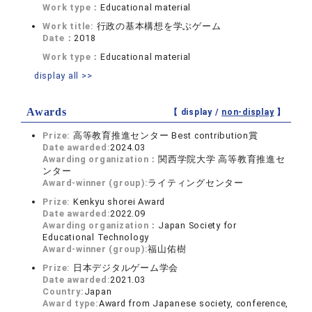
Work type：
Educational material
Work title:
行政の基本構想を学ぶゲーム
Date：
2018
Work type：
Educational material
display all >>
Awards
【 display /
non-display
】
Prize:
高等教育推進センター Best contribution賞
Date awarded:
2024.03
Awarding organization：
関西学院大学 高等教育推進セ
ンター
Award-winner (group):
ライティングセンター
Prize:
Kenkyu shorei Award
Date awarded:
2022.09
Awarding organization：
Japan Society for
Educational Technology
Award-winner (group):
福山佑樹
Prize:
日本デジタルゲーム学会
Date awarded:
2021.03
Country:
Japan
Award type:
Award from Japanese society, conference,