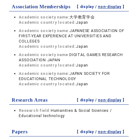
Association Memberships
【 display /
non-display
】
Academic society name:
大学教育学会
Academic country located:
Japan
Academic society name:
JAPANESE ASSOCIATION OF
FIRST-YEAR EXPERIENCE AT UNIVERSITIES AND
COLLEGES
Academic country located:
Japan
Academic society name:
DIGITAL GAMES RESEARCH
ASSOCIATION JAPAN
Academic country located:
Japan
Academic society name:
JAPAN SOCIETY FOR
EDUCATIONAL TECHNOLOGY
Academic country located:
Japan
Research Areas
【 display /
non-display
】
Research field:
Humanities & Social Sciences /
Educational technology
Papers
【 display /
non-display
】