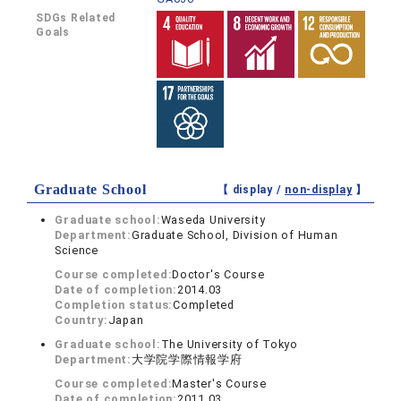
SDGs Related
Goals
Graduate School
【 display /
non-display
】
Graduate school:
Waseda University
Department:
Graduate School, Division of Human
Science
Course completed:
Doctor's Course
Date of completion:
2014.03
Completion status:
Completed
Country:
Japan
Graduate school:
The University of Tokyo
Department:
大学院学際情報学府
Course completed:
Master's Course
Date of completion:
2011.03