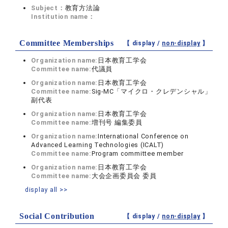
Subject：
教育方法論
Institution name：
Committee Memberships
【 display /
non-display
】
Organization name:
日本教育工学会
Committee name:
代議員
Organization name:
日本教育工学会
Committee name:
Sig-MC「マイクロ・クレデンシャル」
副代表
Organization name:
日本教育工学会
Committee name:
増刊号 編集委員
Organization name:
International Conference on
Advanced Learning Technologies (ICALT)
Committee name:
Program committee member
Organization name:
日本教育工学会
Committee name:
大会企画委員会 委員
display all >>
Social Contribution
【 display /
non-display
】