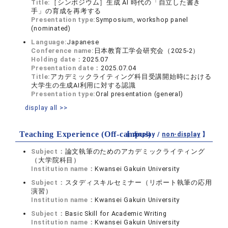
Title:
［シンポジウム］生成 AI 時代の「自立した書き
手」の育成を再考する
Presentation type:
Symposium, workshop panel
(nominated)
Language:
Japanese
Conference name:
日本教育工学会研究会（2025-2）
Holding date：
2025.07
Presentation date：
2025.07.04
Title:
アカデミックライティング科目受講開始時における
大学生の生成AI利用に対する認識
Presentation type:
Oral presentation (general)
display all >>
Teaching Experience (Off-campus)
【 display /
non-display
】
Subject：
論文執筆のためのアカデミックライティング
（大学院科目）
Institution name：
Kwansei Gakuin University
Subject：
スタディスキルセミナー（リポート執筆の応用
演習）
Institution name：
Kwansei Gakuin University
Subject：
Basic Skill for Academic Writing
Institution name：
Kwansei Gakuin University