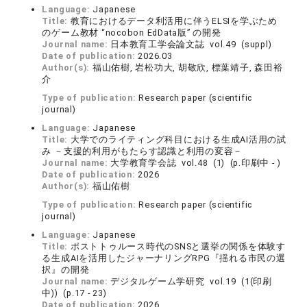
Language:
Japanese
Title:
教育におけるデータ利活用に伴うELSIを学ぶため
のゲーム教材 “nocobon EdData版” の開発
Journal name:
日本教育工学会論文誌 vol.49 (suppl)
Date of publication:
2026.03
Author(s):
福山佑樹, 岩松功大, 胡敬欣, 標葉靖子, 森田裕
介
Type of publication:
Research paper (scientific
journal)
Language:
Japanese
Title:
大学でのライティング科目における生成AI活用の試
み －支援的利用がもたらす認識と利用の変容－
Journal name:
大学教育学会誌 vol.48 (1) (p.印刷中 - )
Date of publication:
2026
Author(s):
福山佑樹
Type of publication:
Research paper (scientific
journal)
Language:
Japanese
Title:
ポストトゥルース時代のSNSと選挙の関係を体験す
る生成AIを活用したジャーナリングRPG『揺れる市民の選
択』の開発
Journal name:
デジタルゲーム学研究 vol.19 (1(印刷
中)) (p.17 - 23)
Date of publication:
2026