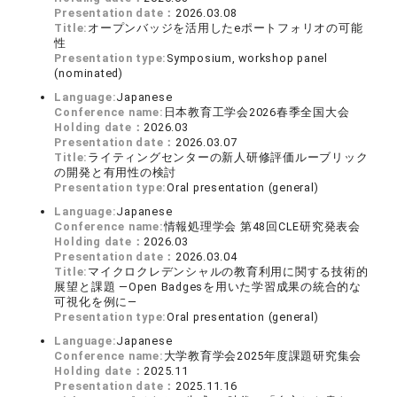
Presentation date：
2026.03.08
Title:
オープンバッジを活用したeポートフォリオの可能
性
Presentation type:
Symposium, workshop panel
(nominated)
Language:
Japanese
Conference name:
日本教育工学会2026春季全国大会
Holding date：
2026.03
Presentation date：
2026.03.07
Title:
ライティングセンターの新人研修評価ルーブリック
の開発と有用性の検討
Presentation type:
Oral presentation (general)
Language:
Japanese
Conference name:
情報処理学会 第48回CLE研究発表会
Holding date：
2026.03
Presentation date：
2026.03.04
Title:
マイクロクレデンシャルの教育利用に関する技術的
展望と課題 ―Open Badgesを用いた学習成果の統合的な
可視化を例に―
Presentation type:
Oral presentation (general)
Language:
Japanese
Conference name:
大学教育学会2025年度課題研究集会
Holding date：
2025.11
Presentation date：
2025.11.16