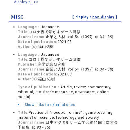
display all >>
MISC
【 display /
non-display
】
Language：
Japanese
Title:
コロナ禍で活かすゲーム研修
Journal name:
企業と人材 vol.54 (1097) (p.34 - 39)
Date of publication:
2021.03
Author(s):
福山佑樹
Language：
Japanese
Title:
コロナ禍で活かすゲーム研修
Publisher:
産労総合研究所
Journal name:
企業と人材 vol.54 (1097) (p.34 - 39)
Date of publication:
2021.03
Author(s):
福山 佑樹
Type of publication：
Article, review, commentary,
editorial, etc. (trade magazine, newspaper, online
media)
Show links to external sites
Title:
Practice of "nocobon online" : game teaching
material on science, technology and society
Journal name:
日本デジタルゲーム学会第11回年次大会
予稿集 (p.83 - 86)