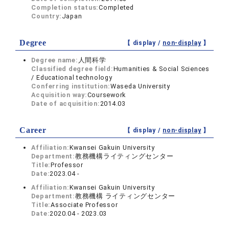
Completion status:
Completed
Country:
Japan
Degree
【 display /
non-display
】
Degree name:
人間科学
Classified degree field:
Humanities & Social Sciences
/ Educational technology
Conferring institution:
Waseda University
Acquisition way:
Coursework
Date of acquisition:
2014.03
Career
【 display /
non-display
】
Affiliation:
Kwansei Gakuin University
Department:
教務機構ライティングセンター
Title:
Professor
Date:
2023.04 -
Affiliation:
Kwansei Gakuin University
Department:
教務機構 ライティングセンター
Title:
Associate Professor
Date:
2020.04 - 2023.03