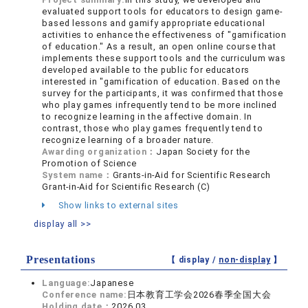
evaluated support tools for educators to design game-
based lessons and gamify appropriate educational
activities to enhance the effectiveness of "gamification
of education." As a result, an open online course that
implements these support tools and the curriculum was
developed available to the public for educators
interested in "gamification of education. Based on the
survey for the participants, it was confirmed that those
who play games infrequently tend to be more inclined
to recognize learning in the affective domain. In
contrast, those who play games frequently tend to
recognize learning of a broader nature.
Awarding organization：
Japan Society for the
Promotion of Science
System name：
Grants-in-Aid for Scientific Research
Grant-in-Aid for Scientific Research (C)
Show links to external sites
display all >>
Presentations
【 display /
non-display
】
Language:
Japanese
Conference name:
日本教育工学会2026春季全国大会
Holding date：
2026.03