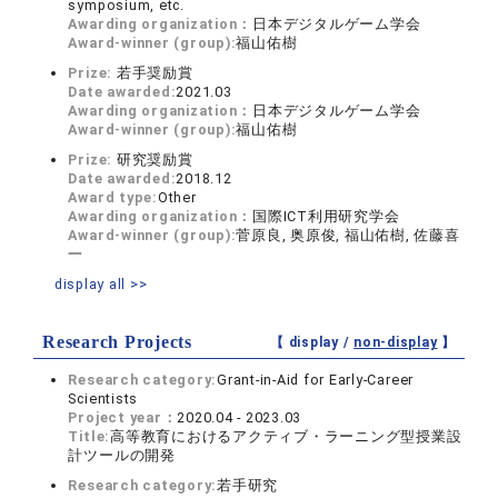
symposium, etc.
Awarding organization：
日本デジタルゲーム学会
Award-winner (group):
福山佑樹
Prize:
若手奨励賞
Date awarded:
2021.03
Awarding organization：
日本デジタルゲーム学会
Award-winner (group):
福山佑樹
Prize:
研究奨励賞
Date awarded:
2018.12
Award type:
Other
Awarding organization：
国際ICT利用研究学会
Award-winner (group):
菅原良, 奥原俊, 福山佑樹, 佐藤喜
一
display all >>
Research Projects
【 display /
non-display
】
Research category:
Grant-in-Aid for Early-Career
Scientists
Project year：
2020.04 - 2023.03
Title:
高等教育におけるアクティブ・ラーニング型授業設
計ツールの開発
Research category:
若手研究