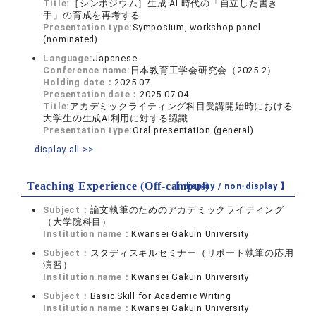
Title:
［シンポジウム］生成 AI 時代の「自立した書き
手」の育成を再考する
Presentation type:
Symposium, workshop panel
(nominated)
Language:
Japanese
Conference name:
日本教育工学会研究会（2025-2）
Holding date：
2025.07
Presentation date：
2025.07.04
Title:
アカデミックライティング科目受講開始時における
大学生の生成AI利用に対する認識
Presentation type:
Oral presentation (general)
display all >>
Teaching Experience (Off-campus)
【 display /
non-display
】
Subject：
論文執筆のためのアカデミックライティング
（大学院科目）
Institution name：
Kwansei Gakuin University
Subject：
スタディスキルセミナー（リポート執筆の応用
演習）
Institution name：
Kwansei Gakuin University
Subject：
Basic Skill for Academic Writing
Institution name：
Kwansei Gakuin University