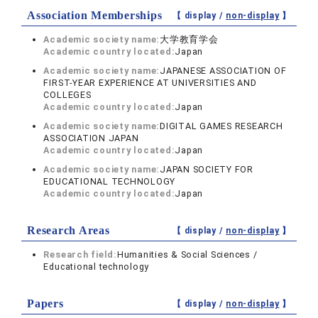
Association Memberships
【 display /
non-display
】
Academic society name:
大学教育学会
Academic country located:
Japan
Academic society name:
JAPANESE ASSOCIATION OF
FIRST-YEAR EXPERIENCE AT UNIVERSITIES AND
COLLEGES
Academic country located:
Japan
Academic society name:
DIGITAL GAMES RESEARCH
ASSOCIATION JAPAN
Academic country located:
Japan
Academic society name:
JAPAN SOCIETY FOR
EDUCATIONAL TECHNOLOGY
Academic country located:
Japan
Research Areas
【 display /
non-display
】
Research field:
Humanities & Social Sciences /
Educational technology
Papers
【 display /
non-display
】