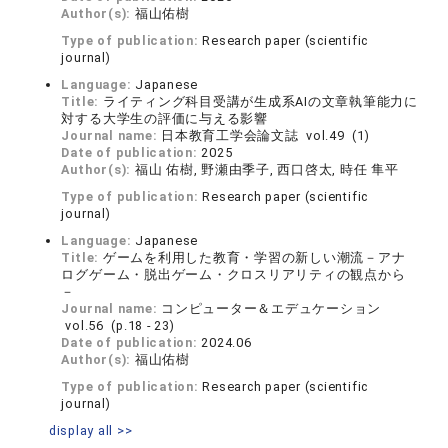
Author(s):
福山佑樹
Type of publication:
Research paper (scientific
journal)
Language:
Japanese
Title:
ライティング科目受講が生成系AIの文章執筆能力に
対する大学生の評価に与える影響
Journal name:
日本教育工学会論文誌 vol.49 (1)
Date of publication:
2025
Author(s):
福山 佑樹, 野瀬由季子, 西口啓太, 時任 隼平
Type of publication:
Research paper (scientific
journal)
Language:
Japanese
Title:
ゲームを利用した教育・学習の新しい潮流－アナ
ログゲーム・脱出ゲーム・クロスリアリティの観点から
－
Journal name:
コンピューター＆エデュケーション
vol.56 (p.18 - 23)
Date of publication:
2024.06
Author(s):
福山佑樹
Type of publication:
Research paper (scientific
journal)
display all >>