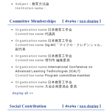
Subject：
教育方法論
Institution name：
Committee Memberships
【 display /
non-display
】
Organization name:
日本教育工学会
Committee name:
代議員
Organization name:
日本教育工学会
Committee name:
Sig-MC「マイクロ・クレデンシャル」
副代表
Organization name:
日本教育工学会
Committee name:
増刊号 編集委員
Organization name:
International Conference on
Advanced Learning Technologies (ICALT)
Committee name:
Program committee member
Organization name:
日本教育工学会
Committee name:
大会企画委員会 委員
display all >>
Social Contribution
【 display /
non-display
】