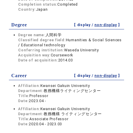
Completion status:
Completed
Country:
Japan
Degree
【 display /
non-display
】
Degree name:
人間科学
Classified degree field:
Humanities & Social Sciences
/ Educational technology
Conferring institution:
Waseda University
Acquisition way:
Coursework
Date of acquisition:
2014.03
Career
【 display /
non-display
】
Affiliation:
Kwansei Gakuin University
Department:
教務機構ライティングセンター
Title:
Professor
Date:
2023.04 -
Affiliation:
Kwansei Gakuin University
Department:
教務機構 ライティングセンター
Title:
Associate Professor
Date:
2020.04 - 2023.03