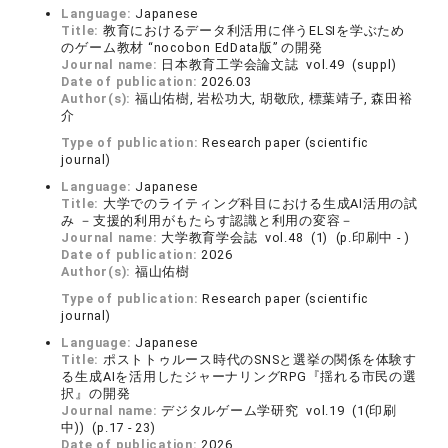
Language:
Japanese
Title:
教育におけるデータ利活用に伴うELSIを学ぶため
のゲーム教材 “nocobon EdData版” の開発
Journal name:
日本教育工学会論文誌 vol.49 (suppl)
Date of publication:
2026.03
Author(s):
福山佑樹, 岩松功大, 胡敬欣, 標葉靖子, 森田裕
介
Type of publication:
Research paper (scientific
journal)
Language:
Japanese
Title:
大学でのライティング科目における生成AI活用の試
み －支援的利用がもたらす認識と利用の変容－
Journal name:
大学教育学会誌 vol.48 (1) (p.印刷中 - )
Date of publication:
2026
Author(s):
福山佑樹
Type of publication:
Research paper (scientific
journal)
Language:
Japanese
Title:
ポストトゥルース時代のSNSと選挙の関係を体験す
る生成AIを活用したジャーナリングRPG『揺れる市民の選
択』の開発
Journal name:
デジタルゲーム学研究 vol.19 (1(印刷
中)) (p.17 - 23)
Date of publication:
2026