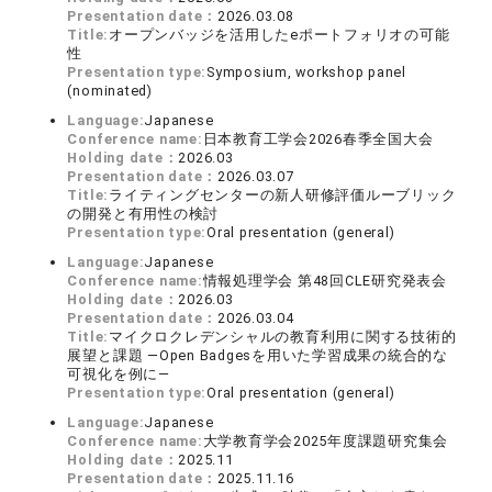
Presentation date：
2026.03.08
Title:
オープンバッジを活用したeポートフォリオの可能
性
Presentation type:
Symposium, workshop panel
(nominated)
Language:
Japanese
Conference name:
日本教育工学会2026春季全国大会
Holding date：
2026.03
Presentation date：
2026.03.07
Title:
ライティングセンターの新人研修評価ルーブリック
の開発と有用性の検討
Presentation type:
Oral presentation (general)
Language:
Japanese
Conference name:
情報処理学会 第48回CLE研究発表会
Holding date：
2026.03
Presentation date：
2026.03.04
Title:
マイクロクレデンシャルの教育利用に関する技術的
展望と課題 ―Open Badgesを用いた学習成果の統合的な
可視化を例に―
Presentation type:
Oral presentation (general)
Language:
Japanese
Conference name:
大学教育学会2025年度課題研究集会
Holding date：
2025.11
Presentation date：
2025.11.16