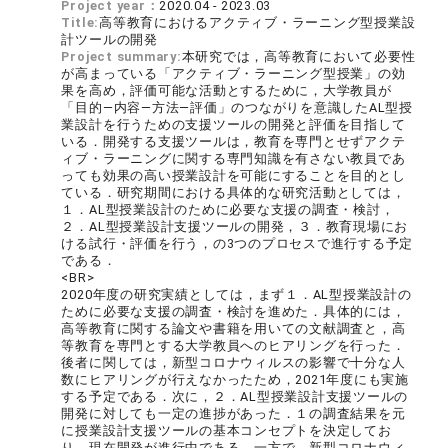
Project year：
2020.04 - 2023.03
Title:
高等教育におけるアクティブ・ラーニング型授業設
計ツールの開発
Project summary:
本研究では，高等教育において必要性
が高まっている「アクティブ・ラーニング型授業」の効
果を高め，評価可能な活動とするために，大学教員が
「目的―内容―方法―評価」のつながりを意識したAL型授
業設計を行うための支援ツールの開発と評価を目指して
いる．開発する支援ツールは，教育を専門とせずアクテ
ィブ・ラーニングに関する専門知識を有さない教員であ
っても効果の高い授業設計を可能にすることを目的とし
ている．研究期間における具体的な研究活動としては，
１．AL型授業設計のために必要な支援の調査・検討，
２．AL型授業設計支援ツールの開発，３．教育現場にお
ける試行・評価を行う，の3つのプロセスで進行する予定
である．
<BR>
2020年度の研究実績としては，まず１．AL型授業設計の
ために必要な支援の調査・検討を進めた．具体的には，
高等教育に関する論文や書籍を用いての文献調査と，高
等教育を専門とする大学教員へのヒアリングを行った．
後者に関しては，新型コロナウィルスの影響で十分な人
数にヒアリングが行えなかったため，2021年度にも実施
する予定である．次に，２．AL型授業設計支援ツールの
開発に対しても一定の進捗があった．１の調査結果を元
に授業設計支援ツールの基本コンセプトを決定してお
り，現在開発が進行中である．一方で，新型コロナウィ