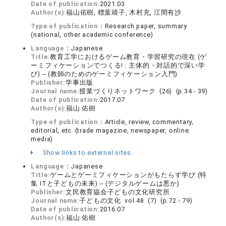
Date of publication:
2021.03
Author(s):
福山佑樹, 標葉靖子, 木村充, 江間有沙
Type of publication：
Research paper, summary
(national, other academic conference)
Language：
Japanese
Title:
教育工学におけるゲーム教育・学習研究の現在 (ゲ
ーミフィケーションでつくる! : 主体的・対話的で深い学
び) -- (教師のためのゲーミフィケーション入門)
Publisher:
学事出版
Journal name:
授業づくりネットワーク (26) (p.34 - 39)
Date of publication:
2017.07
Author(s):
福山 佑樹
Type of publication：
Article, review, commentary,
editorial, etc. (trade magazine, newspaper, online
media)
Show links to external sites
Language：
Japanese
Title:
ゲームとゲーミフィケーションがもたらす学び (特
集 ITと子どもの未来) -- (デジタルゲームは悪か)
Publisher:
文民教育協会子どもの文化研究所
Journal name:
子どもの文化 vol.48 (7) (p.72 - 79)
Date of publication:
2016.07
Author(s):
福山 佑樹