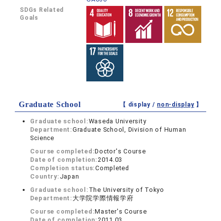
SDGs Related
Goals
Graduate School
【 display /
non-display
】
Graduate school:
Waseda University
Department:
Graduate School, Division of Human
Science
Course completed:
Doctor's Course
Date of completion:
2014.03
Completion status:
Completed
Country:
Japan
Graduate school:
The University of Tokyo
Department:
大学院学際情報学府
Course completed:
Master's Course
Date of completion:
2011.03