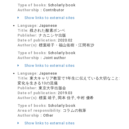
Type of books:
Scholarly book
Authorship：
Contributor
Show links to external sites
Language:
Japanese
Title:
残された酸素ボンベ
Publisher:
ナカニシヤ出版
Date of publication:
2020.02
Author(s):
標葉靖子・福山佑樹・江間有沙
Type of books:
Scholarly book
Authorship：
Joint author
Show links to external sites
Language:
Japanese
Title:
東大キャリア教室で1年生に伝えている大切なこと:
変化を生きる13の流儀
Publisher:
東京大学出版会
Date of publication:
2019.03
Author(s):
標葉 靖子, 岡本 佳子, 中村 優希
Type of books:
Scholarly book
Area of responsibility:
コラムの執筆
Authorship：
Other
Show links to external sites