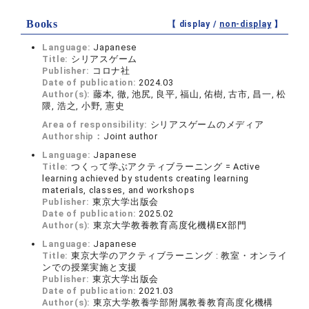
Books
【 display /
non-display
】
Language:
Japanese
Title:
シリアスゲーム
Publisher:
コロナ社
Date of publication:
2024.03
Author(s):
藤本, 徹, 池尻, 良平, 福山, 佑樹, 古市, 昌一, 松
隈, 浩之, 小野, 憲史
Area of responsibility:
シリアスゲームのメディア
Authorship：
Joint author
Language:
Japanese
Title:
つくって学ぶアクティブラーニング = Active
learning achieved by students creating learning
materials, classes, and workshops
Publisher:
東京大学出版会
Date of publication:
2025.02
Author(s):
東京大学教養教育高度化機構EX部門
Language:
Japanese
Title:
東京大学のアクティブラーニング : 教室・オンライ
ンでの授業実施と支援
Publisher:
東京大学出版会
Date of publication:
2021.03
Author(s):
東京大学教養学部附属教養教育高度化機構