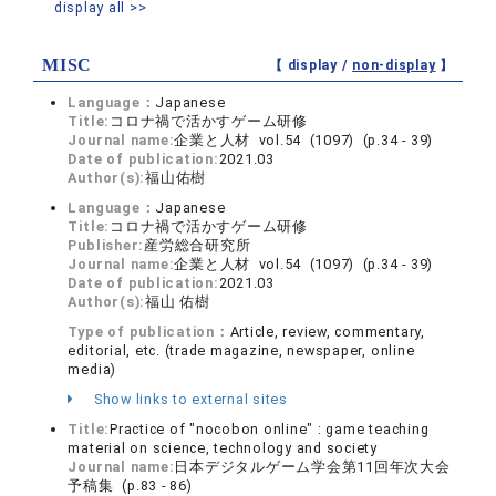
display all >>
MISC
【 display /
non-display
】
Language：
Japanese
Title:
コロナ禍で活かすゲーム研修
Journal name:
企業と人材 vol.54 (1097) (p.34 - 39)
Date of publication:
2021.03
Author(s):
福山佑樹
Language：
Japanese
Title:
コロナ禍で活かすゲーム研修
Publisher:
産労総合研究所
Journal name:
企業と人材 vol.54 (1097) (p.34 - 39)
Date of publication:
2021.03
Author(s):
福山 佑樹
Type of publication：
Article, review, commentary,
editorial, etc. (trade magazine, newspaper, online
media)
Show links to external sites
Title:
Practice of "nocobon online" : game teaching
material on science, technology and society
Journal name:
日本デジタルゲーム学会第11回年次大会
予稿集 (p.83 - 86)