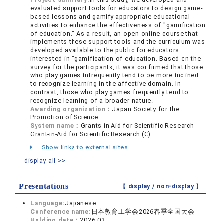
evaluated support tools for educators to design game-
based lessons and gamify appropriate educational
activities to enhance the effectiveness of "gamification
of education." As a result, an open online course that
implements these support tools and the curriculum was
developed available to the public for educators
interested in "gamification of education. Based on the
survey for the participants, it was confirmed that those
who play games infrequently tend to be more inclined
to recognize learning in the affective domain. In
contrast, those who play games frequently tend to
recognize learning of a broader nature.
Awarding organization：
Japan Society for the
Promotion of Science
System name：
Grants-in-Aid for Scientific Research
Grant-in-Aid for Scientific Research (C)
Show links to external sites
display all >>
Presentations
【 display /
non-display
】
Language:
Japanese
Conference name:
日本教育工学会2026春季全国大会
Holding date：
2026.03