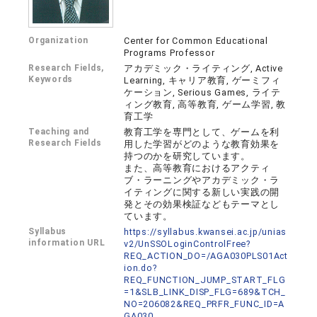
Organization
Center for Common Educational
Programs Professor
Research Fields,
アカデミック・ライティング, Active
Keywords
Learning, キャリア教育, ゲーミフィ
ケーション, Serious Games, ライテ
ィング教育, 高等教育, ゲーム学習, 教
育工学
Teaching and
教育工学を専門として、ゲームを利
Research Fields
用した学習がどのような教育効果を
持つのかを研究しています。
また、高等教育におけるアクティ
ブ・ラーニングやアカデミック・ラ
イティングに関する新しい実践の開
発とその効果検証などもテーマとし
ています。
Syllabus
https://syllabus.kwansei.ac.jp/unias
information URL
v2/UnSSOLoginControlFree?
REQ_ACTION_DO=/AGA030PLS01Act
ion.do?
REQ_FUNCTION_JUMP_START_FLG
=1&SLB_LINK_DISP_FLG=689&TCH_
NO=206082&REQ_PRFR_FUNC_ID=A
GA030