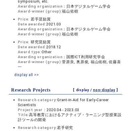
symposium, etc.
Awarding organization：
日本デジタルゲーム学会
Award-winner (group):
福山佑樹
Prize:
若手奨励賞
Date awarded:
2021.03
Awarding organization：
日本デジタルゲーム学会
Award-winner (group):
福山佑樹
Prize:
研究奨励賞
Date awarded:
2018.12
Award type:
Other
Awarding organization：
国際ICT利用研究学会
Award-winner (group):
菅原良, 奥原俊, 福山佑樹, 佐藤喜
一
display all >>
Research Projects
【 display /
non-display
】
Research category:
Grant-in-Aid for Early-Career
Scientists
Project year：
2020.04 - 2023.03
Title:
高等教育におけるアクティブ・ラーニング型授業設
計ツールの開発
Research category:
若手研究