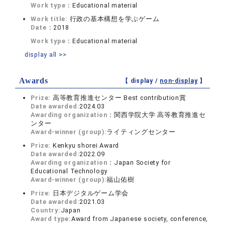
Work type：
Educational material
Work title:
行政の基本構想を学ぶゲーム
Date：
2018
Work type：
Educational material
display all >>
Awards
【 display /
non-display
】
Prize:
高等教育推進センター Best contribution賞
Date awarded:
2024.03
Awarding organization：
関西学院大学 高等教育推進セ
ンター
Award-winner (group):
ライティングセンター
Prize:
Kenkyu shorei Award
Date awarded:
2022.09
Awarding organization：
Japan Society for
Educational Technology
Award-winner (group):
福山佑樹
Prize:
日本デジタルゲーム学会
Date awarded:
2021.03
Country:
Japan
Award type:
Award from Japanese society, conference,