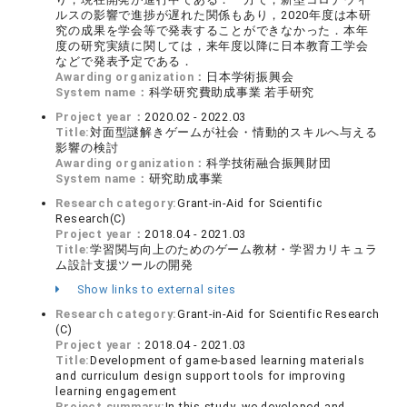
ルスの影響で進捗が遅れた関係もあり，2020年度は本研
究の成果を学会等で発表することができなかった．本年
度の研究実績に関しては，来年度以降に日本教育工学会
などで発表予定である．
Awarding organization：
日本学術振興会
System name：
科学研究費助成事業 若手研究
Project year：
2020.02 - 2022.03
Title:
対面型謎解きゲームが社会・情動的スキルへ与える
影響の検討
Awarding organization：
科学技術融合振興財団
System name：
研究助成事業
Research category:
Grant-in-Aid for Scientific
Research(C)
Project year：
2018.04 - 2021.03
Title:
学習関与向上のためのゲーム教材・学習カリキュラ
ム設計支援ツールの開発
Show links to external sites
Research category:
Grant-in-Aid for Scientific Research
(C)
Project year：
2018.04 - 2021.03
Title:
Development of game-based learning materials
and curriculum design support tools for improving
learning engagement
Project summary:
In this study, we developed and