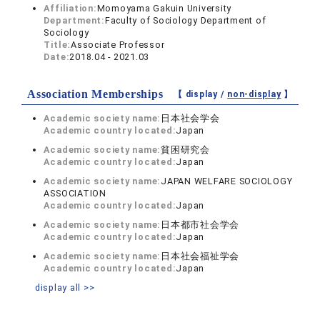
Affiliation:
Momoyama Gakuin University
Department:
Faculty of Sociology Department of
Sociology
Title:
Associate Professor
Date:
2018.04 - 2021.03
Association Memberships
【 display /
non-display
】
Academic society name:
日本社会学会
Academic country located:
Japan
Academic society name:
貧困研究会
Academic country located:
Japan
Academic society name:
JAPAN WELFARE SOCIOLOGY
ASSOCIATION
Academic country located:
Japan
Academic society name:
日本都市社会学会
Academic country located:
Japan
Academic society name:
日本社会福祉学会
Academic country located:
Japan
display all >>