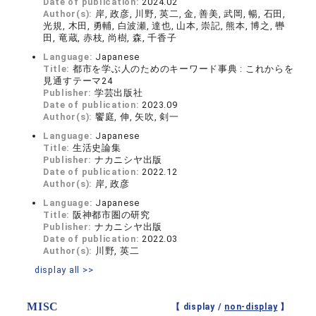
Date of publication:
2024.02
Author(s):
岸, 政彦, 川野, 英二, 金, 善美, 武岡, 暢, 石田,
光規, 木田, 勇輔, 白波瀬, 達也, 山本, 崇記, 熊本, 博之, 轡
田, 竜蔵, 赤枝, 尚樹, 森, 千香子
Language:
Japanese
Title:
都市を学ぶ人のためのキーワード事典 : これからを
見通すテーマ24
Publisher:
学芸出版社
Date of publication:
2023.09
Author(s):
饗庭, 伸, 矢吹, 剣一
Language:
Japanese
Title:
生活史論集
Publisher:
ナカニシヤ出版
Date of publication:
2022.12
Author(s):
岸, 政彦
Language:
Japanese
Title:
阪神都市圏の研究
Publisher:
ナカニシヤ出版
Date of publication:
2022.03
Author(s):
川野, 英二
display all >>
MISC
【 display /
non-display
】