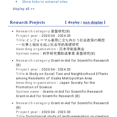
Show links to external sites
display all >>
Research Projects
【 display /
non-display
】
Research category:
基盤研究(B)
Project year：
2020.04 - 2024.03
Title:
インフォーマル雇用に立ち向かう社会政策の構想
――仕事と福祉を結ぶ社会学的基礎研究
Awarding organization：
日本学術振興会
System name：
科学研究費助成事業 基盤研究(B)
Research category:
Grant-in-Aid for Scientific Research
(B)
Project year：
2020.04 - 2024.03
Title:
A Study on Social Ties and Neighborhood Effects
among Residents of Osaka Metropolitan Area
Awarding organization：
Japan Society for the
Promotion of Science
System name：
Grants-in-Aid for Scientific Research
Grant-in-Aid for Scientific Research (B)
Research category:
Grant-in-Aid for Scientific Research
(B)
Project year：
2020.04 - 2023.03
Title:
Sociological study of multi-generation co-creation