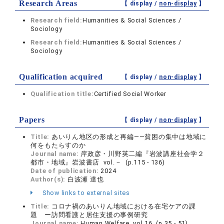
Research Areas
【 display /
non-display
】
Research field:
Humanities & Social Sciences /
Sociology
Research field:
Humanities & Social Sciences /
Sociology
Qualification acquired
【 display /
non-display
】
Qualification title:
Certified Social Worker
Papers
【 display /
non-display
】
Title:
あいりん地区の形成と再編――貧困の集中は地域に
何をもたらすのか
Journal name:
岸政彦・川野英二編『岩波講座社会学２
都市・地域』岩波書店 vol.－ (p.115 - 136)
Date of publication:
2024
Author(s):
白波瀬 達也
Show links to external sites
Title:
コロナ禍のあいりん地域における在宅ケアの課
題 ー訪問看護と居住支援の事例研究
Journal name:
Human Welfare vol.16 (p.35 - 51)