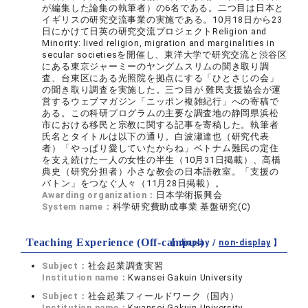
が編集した論集の執筆者）の6名である。二つ目は日本と
イギリスの研究交流事業の実施である。10月18日から23
日にかけて日英の研究交流プロジェクトReligion and
Minority: lived religion, migration and marginalities in
secular societiesを開催し、東洋大学で研究交流と渋谷区
にある東京ジャーミーのヤングムスリムの聞き取り調
査、台東区にある光照院を拠点にする「ひとさじの会」
の聞き取り調査を実施した。三つ目が 難民支援協会が運
営するウェブマガジン「ニッポン複雑紀行」への寄稿で
ある。この科研プログラムの主要な調査地の静岡県浜松
市における移民と宗教に関する記事を寄稿した。執筆者
氏名とタイトルは以下の通り。白波瀬達也（研究代表
者）「やっぱり愛していたからね」ベトナム難民の定住
を支え続けた一人の女性の半生（10月31日掲載）、高橋
典史（研究分担者）小さな教会の日本語教室。「支援の
バトン」をつなぐ人々（11月28日掲載）。
Awarding organization：
日本学術振興会
System name：
科学研究費助成事業 基盤研究(C)
Teaching Experience (Off-campus)
【 display /
non-display
】
Subject：
社会起業調査実習
Institution name：
Kwansei Gakuin University
Subject：
社会起業フィールドワーク（国内）
Institution name：
Kwansei Gakuin University