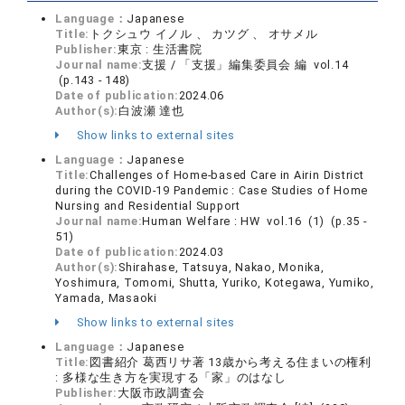
Language：
Japanese
Title:
トクシュウ イノル 、 カツグ 、 オサメル
Publisher:
東京 : 生活書院
Journal name:
支援 / 「支援」編集委員会 編 vol.14
(p.143 - 148)
Date of publication:
2024.06
Author(s):
白波瀬 達也
Show links to external sites
Language：
Japanese
Title:
Challenges of Home-based Care in Airin District
during the COVID-19 Pandemic : Case Studies of Home
Nursing and Residential Support
Journal name:
Human Welfare : HW vol.16 (1) (p.35 -
51)
Date of publication:
2024.03
Author(s):
Shirahase, Tatsuya, Nakao, Monika,
Yoshimura, Tomomi, Shutta, Yuriko, Kotegawa, Yumiko,
Yamada, Masaoki
Show links to external sites
Language：
Japanese
Title:
図書紹介 葛西リサ著 13歳から考える住まいの権利
: 多様な生き方を実現する「家」のはなし
Publisher:
大阪市政調査会