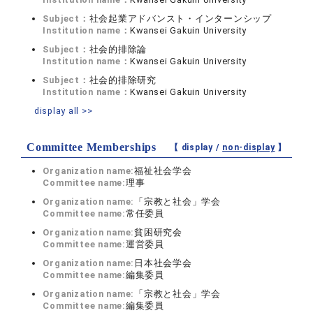
Subject：
社会起業アドバンスト・インターンシップ
Institution name：
Kwansei Gakuin University
Subject：
社会的排除論
Institution name：
Kwansei Gakuin University
Subject：
社会的排除研究
Institution name：
Kwansei Gakuin University
display all >>
Committee Memberships
【 display /
non-display
】
Organization name:
福祉社会学会
Committee name:
理事
Organization name:
「宗教と社会」学会
Committee name:
常任委員
Organization name:
貧困研究会
Committee name:
運営委員
Organization name:
日本社会学会
Committee name:
編集委員
Organization name:
「宗教と社会」学会
Committee name:
編集委員