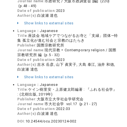
Journal name:
市政研究 / 大阪市政調査会 [編] (220)
(p.48 - 49)
Date of publication:
2023
Author(s):
白波瀬 達也
Show links to external sites
Language：
Japanese
Title:
座談会 地域ケアでつながるお寺と「支縁」団体—特
集 孤立化が進む社会と宗教のはたらき
Publisher:
国際宗教研究所
Journal name:
現代宗教 = Contemporary religion / 国際
宗教研究所 編 (p.5 - 32)
Date of publication:
2023
Author(s):
吉水 岳彦, 山下 眞実子, 大島 泰江, 油井 和徳,
白波瀬 達也
Show links to external sites
Language：
Japanese
Title:
ケイン樹里安・上原健太郎編著 : 『ふれる社会学』
: (北樹出版, 2019年)
Publisher:
大阪市立大学社会学研究会
Journal name:
市大社会学 vol.17 (p.21 - 27)
Date of publication:
2022.03
Author(s):
白波瀬 達也
DOI:
10.24544/ocu.20230124-002