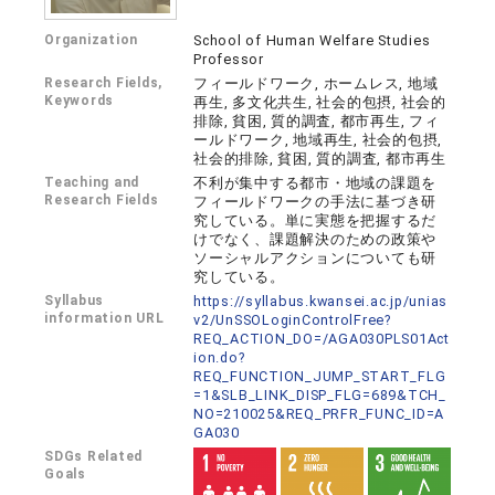
Organization
School of Human Welfare Studies
Professor
Research Fields,
フィールドワーク, ホームレス, 地域
Keywords
再生, 多文化共生, 社会的包摂, 社会的
排除, 貧困, 質的調査, 都市再生, フィ
ールドワーク, 地域再生, 社会的包摂,
社会的排除, 貧困, 質的調査, 都市再生
Teaching and
不利が集中する都市・地域の課題を
Research Fields
フィールドワークの手法に基づき研
究している。単に実態を把握するだ
けでなく、課題解決のための政策や
ソーシャルアクションについても研
究している。
Syllabus
https://syllabus.kwansei.ac.jp/unias
information URL
v2/UnSSOLoginControlFree?
REQ_ACTION_DO=/AGA030PLS01Act
ion.do?
REQ_FUNCTION_JUMP_START_FLG
=1&SLB_LINK_DISP_FLG=689&TCH_
NO=210025&REQ_PRFR_FUNC_ID=A
GA030
SDGs Related
Goals