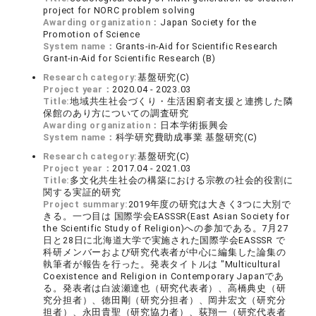
project for NORC problem solving
Awarding organization：
Japan Society for the
Promotion of Science
System name：
Grants-in-Aid for Scientific Research
Grant-in-Aid for Scientific Research (B)
Research category:
基盤研究(C)
Project year：
2020.04 - 2023.03
Title:
地域共生社会づくり・生活困窮者支援と連携した隣
保館のあり方についての調査研究
Awarding organization：
日本学術振興会
System name：
科学研究費助成事業 基盤研究(C)
Research category:
基盤研究(C)
Project year：
2017.04 - 2021.03
Title:
多文化共生社会の構築における宗教の社会的役割に
関する実証的研究
Project summary:
2019年度の研究は大きく3つに大別で
きる。一つ目は 国際学会EASSSR(East Asian Society for
the Scientific Study of Religion)への参加である。7月27
日と28日に北海道大学で実施された国際学会EASSSR で
科研メンバーおよび研究代表者が中心に編集した論集の
執筆者が報告を行った。発表タイトルは "Multicultural
Coexistence and Religion in Contemporary Japanであ
る。発表者は白波瀬達也（研究代表者）、高橋典史（研
究分担者）、徳田剛（研究分担者）、岡井宏文（研究分
担者）、永田貴聖（研究協力者）、荻翔一（研究代表者