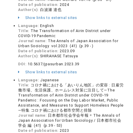
Date of publication:
2024
Author(s):
白波瀬 達也
Show links to external sites
Language:
English
Title:
The Transformation of Airin District under
COVID-19 Pandemic:
Journal name:
The Annals of Japan Association for
Urban Sociology vol.2023 (41) (p.39 - )
Date of publication:
2023.09
Author(s):
SHIRAHASE Tatsuya
DOI:
10.5637/jpasurban.2023.39
Show links to external sites
Language:
Japanese
Title:
コロナ禍における「あいりん地区」の変容 : 日雇労
働市場、生活保護、ホームレス対策に注目して—The
Transformation of Airin District under COVID-19
Pandemic : Focusing on the Day Labor Market, Public
Assistance, and Measures to Support Homeless People
—特集 コロナ禍における都市空間と排除
Journal name:
日本都市社会学会年報 = The Annals of
Japan Association for Urban Sociology / 日本都市社会
学会 編 (41) (p.39 - 53)
Date of publication:
2023