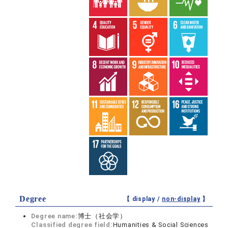
Degree
【 display /
non-display
】
Degree name:
博士（社会学）
Classified degree field:
Humanities & Social Sciences