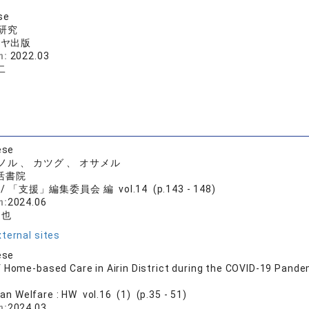
se
研究
シヤ出版
n:
2022.03
二
ese
ノル 、 カツグ 、 オサメル
生活書院
/ 「支援」編集委員会 編 vol.14 (p.143 - 148)
n:
2024.06
達也
ternal sites
ese
 Home-based Care in Airin District during the COVID-19 Pande
n Welfare : HW vol.16 (1) (p.35 - 51)
n:
2024.03