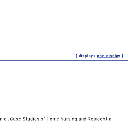
【 display /
non-display
】
mic : Case Studies of Home Nursing and Residential