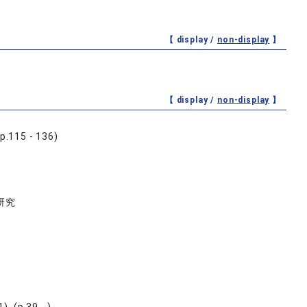
【 display /
non-display
】
【 display /
non-display
】
5 - 136)
研究