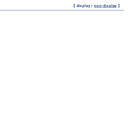
【 display /
non-display
】