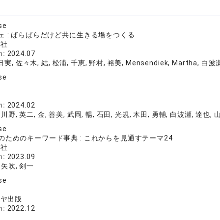
se
ェ : ばらばらだけど共に生きる場をつくる
版社
n:
2024.07
実, 佐々木, 結, 松浦, 千恵, 野村, 裕美, Mensendiek, Martha, 白波
se
店
n:
2024.02
 川野, 英二, 金, 善美, 武岡, 暢, 石田, 光規, 木田, 勇輔, 白波瀬, 達也, 
se
のためのキーワード事典 : これからを見通すテーマ24
版社
n:
2023.09
, 矢吹, 剣一
se
シヤ出版
n:
2022.12