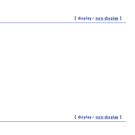
【 display /
non-display
】
【 display /
non-display
】