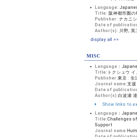
Language:
Japane
Title:
阪神都市圏の
Publisher:
ナカニ
Date of publicatio
Author(s):
川野, 英
display all >>
MISC
Language：
Japan
Title:
トクシュウ イ
Publisher:
東京 : 
Journal name:
支援 
Date of publicatio
Author(s):
白波瀬 
Show links to ex
Language：
Japan
Title:
Challenges of
Support
Journal name:
Huma
Date of publicatio