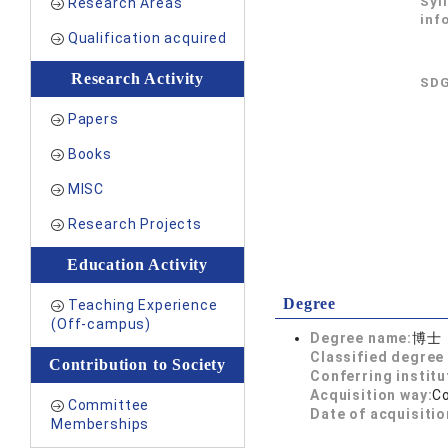
Syl
Research Areas
inf
Qualification acquired
Research Activity
SDG
Papers
Books
MISC
Research Projects
Education Activity
Degree
Teaching Experience
(Off-campus)
Degree name:
博士
Classified degree 
Contribution to Society
Conferring institu
Acquisition way:
C
Committee
Date of acquisitio
Memberships