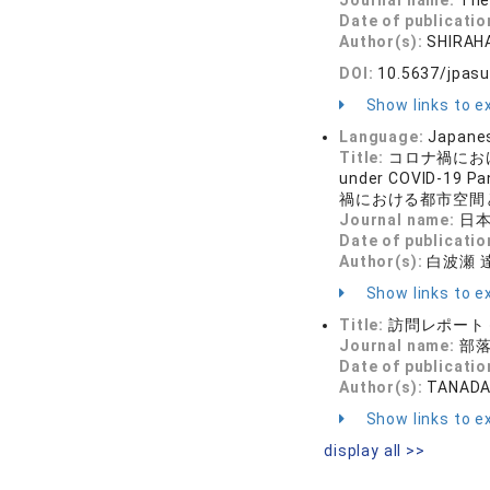
Journal name:
The
Date of publicatio
Author(s):
SHIRAH
DOI:
10.5637/jpasu
Show links to ex
Language:
Japane
Title:
コロナ禍における
under COVID-19 Pa
禍における都市空間
Journal name:
日本都
Date of publicatio
Author(s):
白波瀬 
Show links to ex
Title:
訪問レポート
Journal name:
部落解
Date of publicatio
Author(s):
TANADA
Show links to ex
display all >>