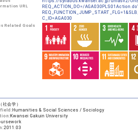
labus
https://syllabus.kwansei.ac.jp/uniasv2/U
ormation URL
REQ_ACTION_DO=/AGA030PLS01Action.do
REQ_FUNCTION_JUMP_START_FLG=1&SLB
C_ID=AGA030
s Related Goals
（社会学）
field:
Humanities & Social Sciences / Sociology
tion:
Kwansei Gakuin University
oursework
n:
2011.03