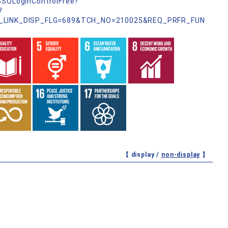
nSSOLoginControlFree?
?
_LINK_DISP_FLG=689&TCH_NO=210025&REQ_PRFR_FUN
【 display /
non-display
】