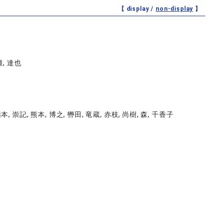
【 display /
non-display
】
瀬, 達也
山本, 崇記, 熊本, 博之, 轡田, 竜蔵, 赤枝, 尚樹, 森, 千香子