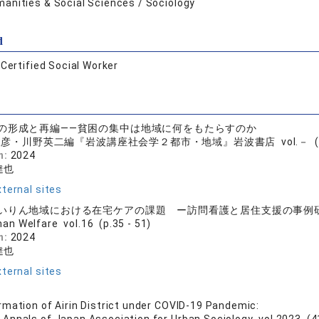
anities & Social Sciences / Sociology
d
:
Certified Social Worker
の形成と再編――貧困の集中は地域に何をもたらすのか
彦・川野英二編『岩波講座社会学２都市・地域』岩波書店 vol.－ (p.11
n:
2024
達也
ternal sites
いりん地域における在宅ケアの課題 ー訪問看護と居住支援の事例
an Welfare vol.16 (p.35 - 51)
n:
2024
達也
ternal sites
mation of Airin District under COVID-19 Pandemic: