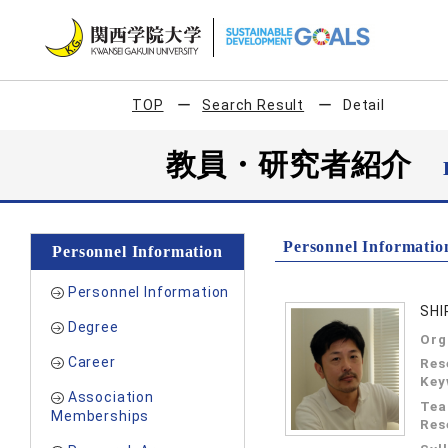
TOP
Search Result
Detail
教員・研究者紹介
Personnel Informatio
Personnel Information
Personnel Information
SHI
Degree
Org
Career
Res
Key
Association
Tea
Memberships
Res