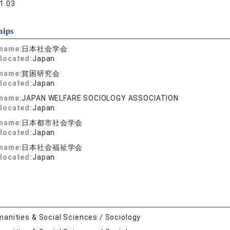
1.03
hips
 name:
日本社会学会
located:
Japan
 name:
貧困研究会
located:
Japan
 name:
JAPAN WELFARE SOCIOLOGY ASSOCIATION
located:
Japan
 name:
日本都市社会学会
located:
Japan
 name:
日本社会福祉学会
located:
Japan
anities & Social Sciences / Sociology