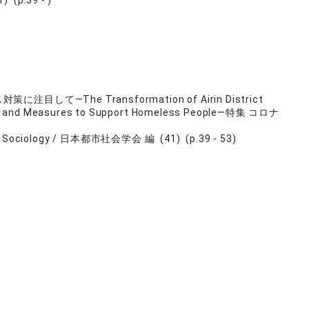
) (p.39 - )
he Transformation of Airin District
ance, and Measures to Support Homeless People—特集 コロナ
 Sociology / 日本都市社会学会 編 (41) (p.39 - 53)