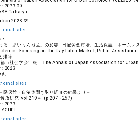
 Annals of Japan Association for Urban Sociology vol.2023 (41
n:
2023.09
ASE Tatsuya
rban.2023.39
ternal sites
se
「あいりん地区」の変容 : 日雇労働市場、生活保護、ホームレス対策に注目して—T
ndemic : Focusing on the Day Labor Market, Public Assist
と排除
市社会学会年報 = The Annals of Japan Association for Urban
n:
2023
達也
ternal sites
－隣保館・自治体聞き取り調査の結果より－
放研究 vol.219号 (p.207 - 257)
n:
2023
 YOHEI
ternal sites