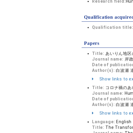
Research field:
Hum
Qualification acquire
Qualification title
Papers
Title:
あいりん地区
Journal name:
岸政
Date of publicatio
Author(s):
白波瀬 
Show links to ex
Title:
コロナ禍のあ
Journal name:
Hum
Date of publicatio
Author(s):
白波瀬 
Show links to ex
Language:
English
Title:
The Transfor