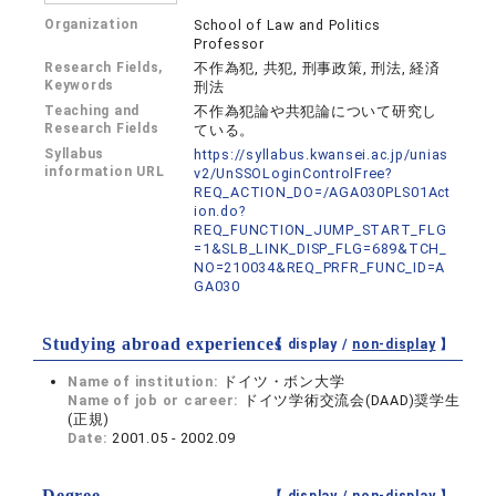
Organization
School of Law and Politics
Professor
Research Fields,
不作為犯, 共犯, 刑事政策, 刑法, 経済
Keywords
刑法
Teaching and
不作為犯論や共犯論について研究し
Research Fields
ている。
Syllabus
https://syllabus.kwansei.ac.jp/unias
information URL
v2/UnSSOLoginControlFree?
REQ_ACTION_DO=/AGA030PLS01Act
ion.do?
REQ_FUNCTION_JUMP_START_FLG
=1&SLB_LINK_DISP_FLG=689&TCH_
NO=210034&REQ_PRFR_FUNC_ID=A
GA030
Studying abroad experiences
【 display /
non-display
】
Name of institution:
ドイツ・ボン大学
Name of job or career:
ドイツ学術交流会(DAAD)奨学生
(正規)
Date:
2001.05 - 2002.09
Degree