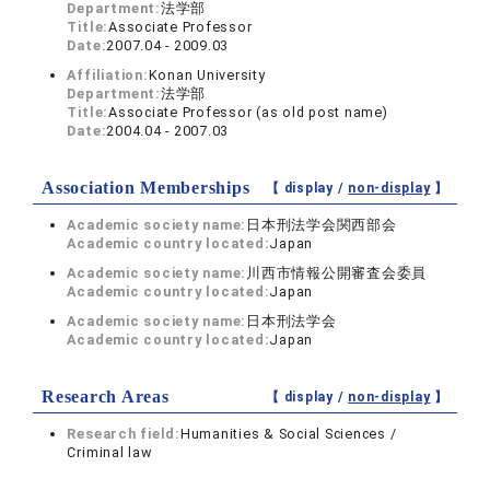
Department:
法学部
Title:
Associate Professor
Date:
2007.04 - 2009.03
Affiliation:
Konan University
Department:
法学部
Title:
Associate Professor (as old post name)
Date:
2004.04 - 2007.03
Association Memberships
【 display /
non-display
】
Academic society name:
日本刑法学会関西部会
Academic country located:
Japan
Academic society name:
川西市情報公開審査会委員
Academic country located:
Japan
Academic society name:
日本刑法学会
Academic country located:
Japan
Research Areas
【 display /
non-display
】
Research field:
Humanities & Social Sciences /
Criminal law