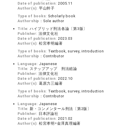
Date of publication:
2005.11
Author(s):
平山幹子
Type of books:
Scholarly book
Authorship：
Sole author
Title:
ハイブリッド刑法各論〔第3版〕
Publisher:
法律文化社
Date of publication:
2023.03
Author(s):
松宮孝明編著
Type of books:
Textbook, survey, introduction
Authorship：
Contributor
Language:
Japanese
Title:
ステップアップ 刑法総論
Publisher:
法律文化社
Date of publication:
2022.10
Author(s):
葛原力三編著
Type of books:
Textbook, survey, introduction
Authorship：
Contributor
Language:
Japanese
Title:
新・コンメンタール刑法〔第2版〕
Publisher:
日本評論社
Date of publication:
2021.02
Author(s):
松宮孝明=金澤真理編著