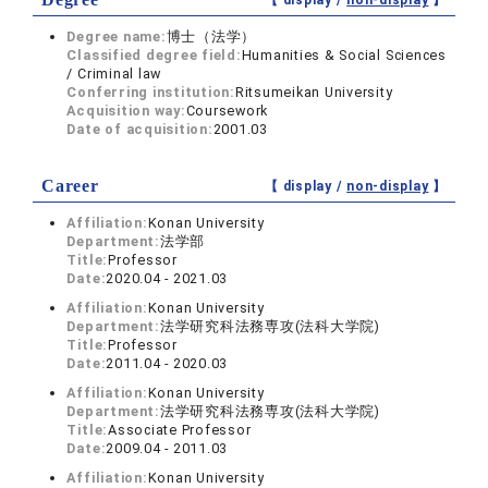
【 display /
non-display
】
Degree name:
博士（法学）
Classified degree field:
Humanities & Social Sciences
/ Criminal law
Conferring institution:
Ritsumeikan University
Acquisition way:
Coursework
Date of acquisition:
2001.03
Career
【 display /
non-display
】
Affiliation:
Konan University
Department:
法学部
Title:
Professor
Date:
2020.04 - 2021.03
Affiliation:
Konan University
Department:
法学研究科法務専攻(法科大学院)
Title:
Professor
Date:
2011.04 - 2020.03
Affiliation:
Konan University
Department:
法学研究科法務専攻(法科大学院)
Title:
Associate Professor
Date:
2009.04 - 2011.03
Affiliation:
Konan University