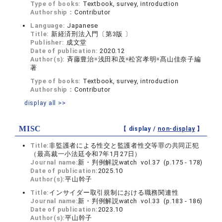
Type of books:
Textbook, survey, introduction
Authorship：
Contributor
Language:
Japanese
Title:
新経済刑法入門〔第3版 〕
Publisher:
成文堂
Date of publication:
2020.12
Author(s):
斉藤豊治=浅田和茂=松宮孝明=髙山佳奈子編
著
Type of books:
Textbook, survey, introduction
Authorship：
Contributor
display all >>
MISC
【 display /
non-display
】
Title:
非監護者による性交と監護者性交等罪の共同正犯
（最高裁一小法廷令和7年1月27日）
Journal name:
新・判例解説watch vol.37 (p.175 - 178)
Date of publication:
2025.10
Author(s):
平山幹子
Title:
インサイダー取引規制における職務関連性
Journal name:
新・判例解説watch vol.33 (p.183 - 186)
Date of publication:
2023.10
Author(s):
平山幹子