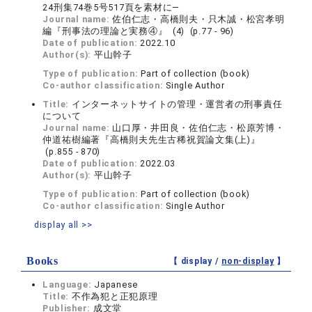
24刑集74巻5号517頁を素材に―
Journal name:
佐伯仁志・高橋則夫・只木誠・松宮孝明
編『刑事法の理論と実務④』 (4) (p.77 - 96)
Date of publication:
2022.10
Author(s):
平山幹子
Type of publication:
Part of collection (book)
Co-author classification:
Single Author
Title:
インターネットサイトの管理・運営者の刑事責任
について
Journal name:
山口厚・井田良・佐伯仁志・松原芳博・
仲道祐樹編著『高橋則夫先生古稀祝賀論文集(上)』
(p.855 - 870)
Date of publication:
2022.03
Author(s):
平山幹子
Type of publication:
Part of collection (book)
Co-author classification:
Single Author
display all >>
Books
【 display /
non-display
】
Language:
Japanese
Title:
不作為犯と正犯原理
Publisher:
成文堂