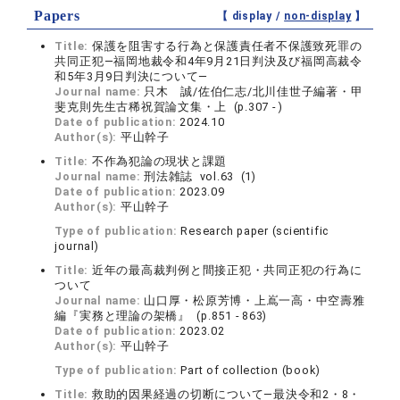
Papers
【 display /
non-display
】
Title:
保護を阻害する行為と保護責任者不保護致死罪の
共同正犯―福岡地裁令和4年9月21日判決及び福岡高裁令
和5年3月9日判決について―
Journal name:
只木 誠/佐伯仁志/北川佳世子編著・甲
斐克則先生古稀祝賀論文集・上 (p.307 - )
Date of publication:
2024.10
Author(s):
平山幹子
Title:
不作為犯論の現状と課題
Journal name:
刑法雑誌 vol.63 (1)
Date of publication:
2023.09
Author(s):
平山幹子
Type of publication:
Research paper (scientific
journal)
Title:
近年の最高裁判例と間接正犯・共同正犯の行為に
ついて
Journal name:
山口厚・松原芳博・上嶌一高・中空壽雅
編『実務と理論の架橋』 (p.851 - 863)
Date of publication:
2023.02
Author(s):
平山幹子
Type of publication:
Part of collection (book)
Title:
救助的因果経過の切断について―最決令和2・8・