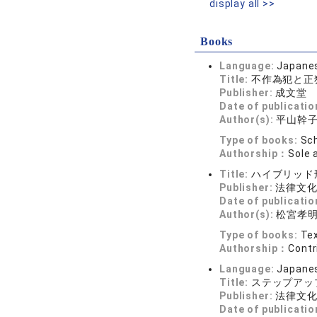
display all >>
Books
Language:
Japane
Title:
不作為犯と正
Publisher:
成文堂
Date of publicatio
Author(s):
平山幹
Type of books:
Sch
Authorship：
Sole 
Title:
ハイブリッド
Publisher:
法律文
Date of publicatio
Author(s):
松宮孝
Type of books:
Tex
Authorship：
Contr
Language:
Japane
Title:
ステップアッ
Publisher:
法律文
Date of publicatio