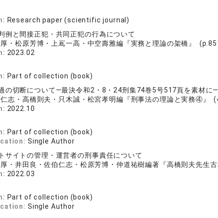
子
n:
Research paper (scientific journal)
判例と間接正犯・共同正犯の行為について
厚・松原芳博・上嶌一高・中空壽雅編『実務と理論の架橋』 (p.851 -
n:
2023.02
子
n:
Part of collection (book)
の切断について―最決令和2・8・24刑集74巻5号517頁を素材に
仁志・高橋則夫・只木誠・松宮孝明編『刑事法の理論と実務④』 (4) (p.
n:
2022.10
子
n:
Part of collection (book)
ication:
Single Author
トサイトの管理・運営者の刑事責任について
厚・井田良・佐伯仁志・松原芳博・仲道祐樹編著『高橋則夫先生古稀祝賀論文
n:
2022.03
子
n:
Part of collection (book)
ication:
Single Author