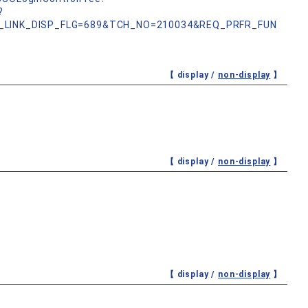
?
_LINK_DISP_FLG=689&TCH_NO=210034&REQ_PRFR_FUN
【 display /
non-display
】
【 display /
non-display
】
【 display /
non-display
】