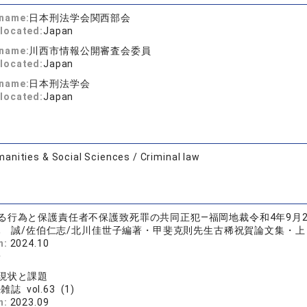
 name:
日本刑法学会関西部会
located:
Japan
 name:
川西市情報公開審査会委員
located:
Japan
 name:
日本刑法学会
located:
Japan
anities & Social Sciences / Criminal law
る行為と保護責任者不保護致死罪の共同正犯―福岡地裁令和4年9月2
 誠/佐伯仁志/北川佳世子編著・甲斐克則先生古稀祝賀論文集・上 (p.3
n:
2024.10
子
現状と課題
誌 vol.63 (1)
n:
2023.09