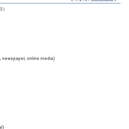
日）
e, newspaper, online media)
al)