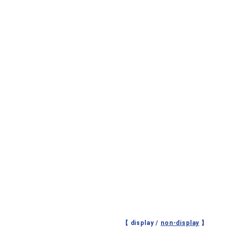
【 display /
non-display
】