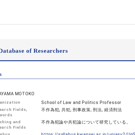
Database of Researchers
n
RAYAMA MOTOKO
anization
School of Law and Politics Professor
earch Fields,
不作為犯, 共犯, 刑事政策, 刑法, 経済刑法
words
ching and
不作為犯論や共犯論について研究している。
earch Fields
labus
https://syllabus.kwansei.ac.jp/uniasv2/U