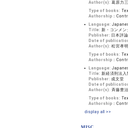
Author(s):
葛原力
Type of books:
Tex
Authorship：
Contr
Language:
Japane
Title:
新・コンメン
Publisher:
日本評
Date of publicatio
Author(s):
松宮孝明
Type of books:
Tex
Authorship：
Contr
Language:
Japane
Title:
新経済刑法入
Publisher:
成文堂
Date of publicatio
Author(s):
斉藤豊治
Type of books:
Tex
Authorship：
Contr
display all >>
MISC