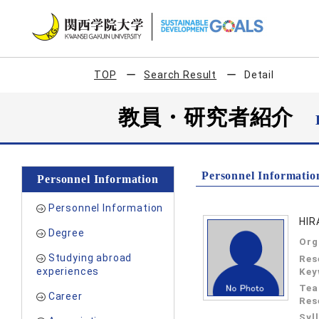
TOP
Search Result
Detail
教員・研究者紹介
Personnel Informatio
Personnel Information
Personnel Information
HI
Degree
Org
Studying abroad
Res
experiences
Key
Tea
Career
Res
Syl