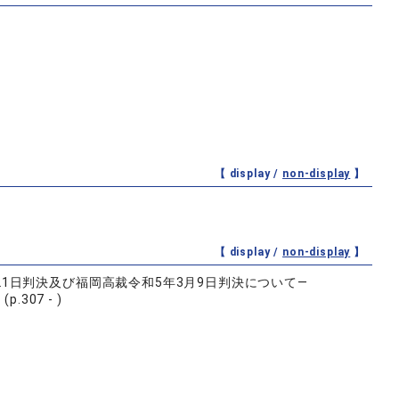
【 display /
non-display
】
【 display /
non-display
】
1日判決及び福岡高裁令和5年3月9日判決について―
07 - )