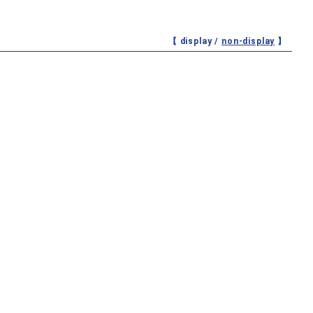
【 display /
non-display
】