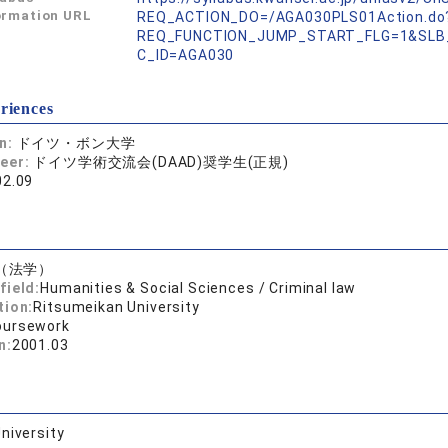
ormation URL
REQ_ACTION_DO=/AGA030PLS01Action.do
REQ_FUNCTION_JUMP_START_FLG=1&SLB
C_ID=AGA030
riences
on:
ドイツ・ボン大学
reer:
ドイツ学術交流会(DAAD)奨学生(正規)
02.09
（法学）
field:
Humanities & Social Sciences / Criminal law
tion:
Ritsumeikan University
oursework
n:
2001.03
niversity