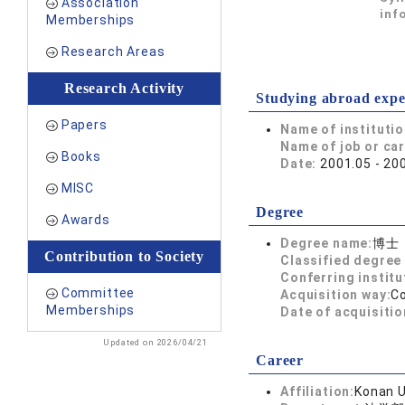
Association
inf
Memberships
Research Areas
Research Activity
Studying abroad expe
Papers
Name of instituti
Name of job or ca
Books
Date:
2001.05 - 20
MISC
Degree
Awards
Degree name:
博士
Contribution to Society
Classified degree 
Conferring institu
Committee
Acquisition way:
C
Memberships
Date of acquisitio
Updated on 2026/04/21
Career
Affiliation:
Konan U