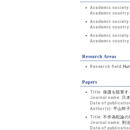
Academic society
Academic country 
Academic society
Academic country 
Academic society
Academic country 
Research Areas
Research field:
Hum
Papers
Title:
保護を阻害す
Journal name:
只木
Date of publicatio
Author(s):
平山幹
Title:
不作為犯論の
Journal name:
刑法雑
Date of publicatio