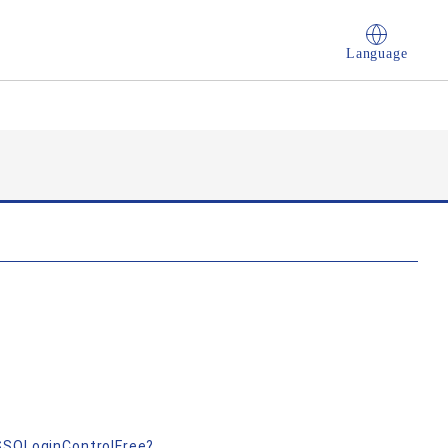
Language
nSSOLoginControlFree?