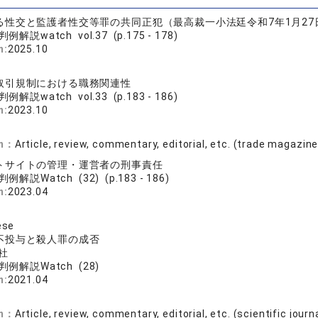
る性交と監護者性交等罪の共同正犯（最高裁一小法廷令和7年1月27
例解説watch vol.37 (p.175 - 178)
n:
2025.10
取引規制における職務関連性
例解説watch vol.33 (p.183 - 186)
n:
2023.10
on：
Article, review, commentary, editorial, etc. (trade magazin
トサイトの管理・運営者の刑事責任
例解説Watch (32) (p.183 - 186)
n:
2023.04
ese
不投与と殺人罪の成否
社
判例解説Watch (28)
n:
2021.04
on：
Article, review, commentary, editorial, etc. (scientific journ