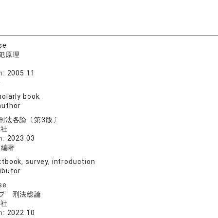
se
犯原理
n:
2005.11
子
olarly book
author
刑法各論〔第3版〕
化社
n:
2023.03
明編著
tbook, survey, introduction
ibutor
se
プ 刑法総論
化社
n:
2022.10