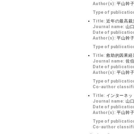
Author(s):
平山幹
Type of publicatio
Title:
近年の最高裁
Journal name:
山口
Date of publicatio
Author(s):
平山幹
Type of publicatio
Title:
救助的因果経過
Journal name:
佐伯
Date of publicatio
Author(s):
平山幹
Type of publicatio
Co-author classif
Title:
インターネッ
Journal name:
山口
Date of publicatio
Author(s):
平山幹
Type of publicatio
Co-author classif