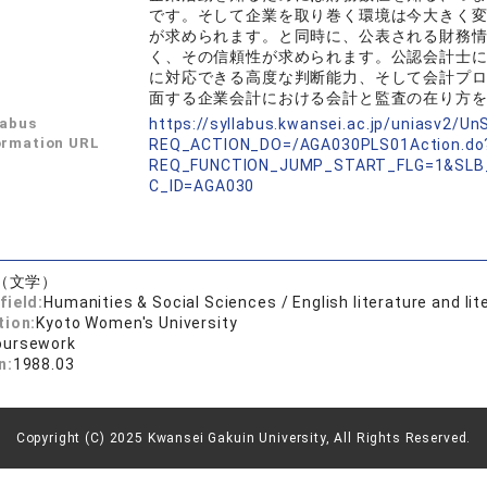
です。そして企業を取り巻く環境は今大きく
が求められます。と同時に、公表される財務
く、その信頼性が求められます。公認会計士
に対応できる高度な判断能力、そして会計プ
面する企業会計における会計と監査の在り方
labus
https://syllabus.kwansei.ac.jp/uniasv2/U
ormation URL
REQ_ACTION_DO=/AGA030PLS01Action.do
REQ_FUNCTION_JUMP_START_FLG=1&SLB
C_ID=AGA030
（文学）
field:
Humanities & Social Sciences / English literature and lit
tion:
Kyoto Women's University
oursework
n:
1988.03
Copyright (C) 2025 Kwansei Gakuin University, All Rights Reserved.