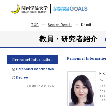
TOP
Search Result
Detail
教員・研究者紹介
Personnel Informatio
Personnel Information
Personnel Information
HIK
Degree
Org
Res
Updated on 2026/04/20
Key
Tea
Res