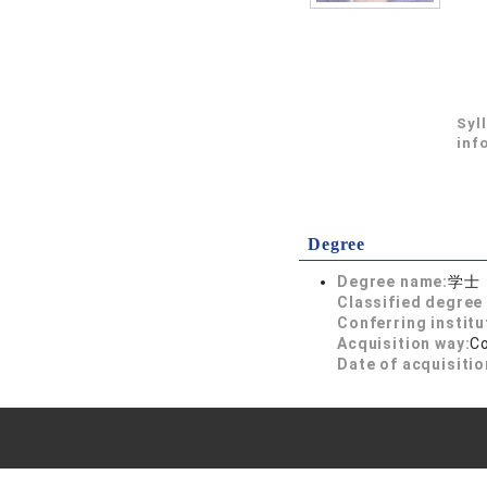
Syl
inf
Degree
Degree name:
学士
Classified degree 
Conferring institu
Acquisition way:
C
Date of acquisitio