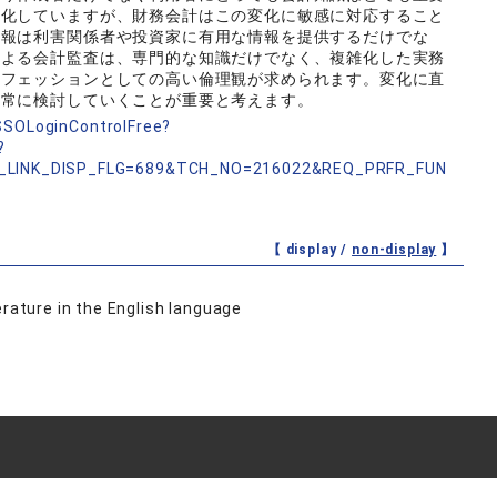
変化していますが、財務会計はこの変化に敏感に対応すること
情報は利害関係者や投資家に有用な情報を提供するだけでな
による会計監査は、専門的な知識だけでなく、複雑化した実務
ロフェッションとしての高い倫理観が求められます。変化に直
を常に検討していくことが重要と考えます。
nSSOLoginControlFree?
?
_LINK_DISP_FLG=689&TCH_NO=216022&REQ_PRFR_FUN
【 display /
non-display
】
erature in the English language