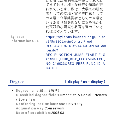
とともに法規制も近年激しく変化し
てきており、様々な研究や議論が行
われています。私は、大学での研究
者としての立場・実務専門家として
の立場・企業経営者としての立場と
いうあまり類を見ない立場を活かし
た実践的な研究や教育を進めていけ
ればと考えています。
Syllabus
https://syllabus.kwansei.ac.jp/unias
information URL
v2/UnSSOLoginControlFree?
REQ_ACTION_DO=/AGA030PLS01Act
ion.do?
REQ_FUNCTION_JUMP_START_FLG
=1&SLB_LINK_DISP_FLG=689&TCH_
NO=216023&REQ_PRFR_FUNC_ID=A
GA030
Degree
【 display /
non-display
】
Degree name:
修士（法学）
Classified degree field:
Humanities & Social Sciences
/ Social law
Conferring institution:
Kobe University
Acquisition way:
Coursework
Date of acquisition:
2005.03