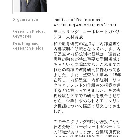
Organization
Institute of Business and
Accounting Associate Professor
Research Fields,
モニタリング コーポレートガバナ
Keywords
ンス 人材育成
Teaching and
私の教育研究の起点は、内部監査や
Research Fields
内部統制の領域となっています。内
部監査や内部統制の領域は、理論と
実務の融合が特に重要な学問領域で
あるという立場に立ち、これまでこ
れらの領域の教育研究に携わってき
ました。また、監査法人業界に15年
在籍し、内部監査・内部統制・リス
クマネジメントの仕組みの構築や運
用などに携わってきました。その実
務経験と大学での研究を融合させな
がら、企業に求められるモニタリン
グ機能について幅広く研究してきま
した。
このモニタリング機能が密接にかか
わる分野にコーポレートガバナンス
の領域がありますが、企業環境変化