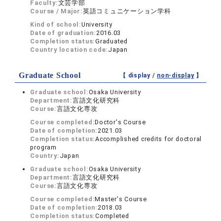
Faculty:
文芸学部
Course / Major:
英語コミュニケーション学科
Kind of school:
University
Date of graduation:
2016.03
Completion status:
Graduated
Country location code:
Japan
Graduate School
【 display /
non-display
】
Graduate school:
Osaka University
Department:
言語文化研究科
Course:
言語文化専攻
Course completed:
Doctor's Course
Date of completion:
2021.03
Completion status:
Accomplished credits for doctoral
program
Country:
Japan
Graduate school:
Osaka University
Department:
言語文化研究科
Course:
言語文化専攻
Course completed:
Master's Course
Date of completion:
2018.03
Completion status:
Completed