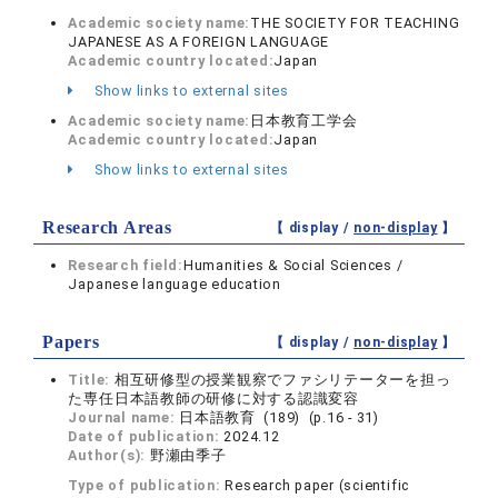
Academic society name:
THE SOCIETY FOR TEACHING
JAPANESE AS A FOREIGN LANGUAGE
Academic country located:
Japan
Show links to external sites
Academic society name:
日本教育工学会
Academic country located:
Japan
Show links to external sites
Research Areas
【 display /
non-display
】
Research field:
Humanities & Social Sciences /
Japanese language education
Papers
【 display /
non-display
】
Title:
相互研修型の授業観察でファシリテーターを担っ
た専任日本語教師の研修に対する認識変容
Journal name:
日本語教育 (189) (p.16 - 31)
Date of publication:
2024.12
Author(s):
野瀬由季子
Type of publication:
Research paper (scientific