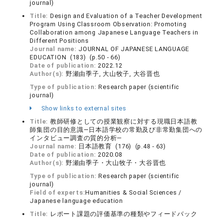
journal)
Title:
Design and Evaluation of a Teacher Development
Program Using Classroom Observation: Promoting
Collaboration among Japanese Language Teachers in
Different Positions
Journal name:
JOURNAL OF JAPANESE LANGUAGE
EDUCATION (183) (p.50 - 66)
Date of publication:
2022.12
Author(s):
野瀬由季子, 大山牧子, 大谷晋也
Type of publication:
Research paper (scientific
journal)
Show links to external sites
Title:
教師研修としての授業観察に対する現職日本語教
師集団の目的意識―日本語学校の常勤及び非常勤集団への
インタビュー調査の質的分析―
Journal name:
日本語教育 (176) (p.48 - 63)
Date of publication:
2020.08
Author(s):
野瀬由季子・大山牧子・大谷晋也
Type of publication:
Research paper (scientific
journal)
Field of experts:
Humanities & Social Sciences /
Japanese language education
Title:
レポート課題の評価基準の種類やフィードバック