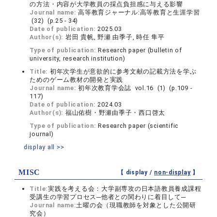
の方法・内容が大学教員の採点負担感に与える影響
Journal name:
高等教育ジャーナル:高等教育と生涯学習
(32) (p.25 - 34)
Date of publication:
2025.03
Author(s):
岩田 貴帆, 野瀬 由季子, 時任 隼平
Type of publication:
Research paper (bulletin of
university, research institution)
Title:
初年次学生が意欲的に参考文献の記載方法を学ぶ
ためのゲーム教材の開発と実践
Journal name:
初年次教育学会誌 vol.16 (1) (p.109 -
117)
Date of publication:
2024.03
Author(s):
福山佑樹・野瀬由季子・西口啓太
Type of publication:
Research paper (scientific
journal)
display all >>
MISC
【 display /
non-display
】
Title:
実践を考える会：大学副専攻の日本語教員養成課程
受講生の学習プロセス─他者との関わりに着目して─
Journal name:
土曜の会（現職教師を対象とした公開研
究会）