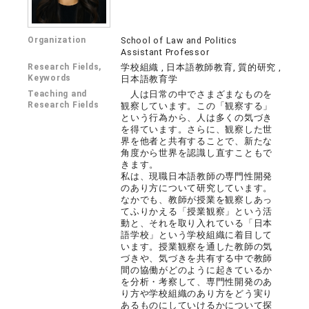
Organization
School of Law and Politics
Assistant Professor
Research Fields,
学校組織 , 日本語教師教育, 質的研究 ,
Keywords
日本語教育学
Teaching and
人は日常の中でさまざまなものを
Research Fields
観察しています。この「観察する」
という行為から、人は多くの気づき
を得ています。さらに、観察した世
界を他者と共有することで、新たな
角度から世界を認識し直すこともで
きます。
私は、現職日本語教師の専門性開発
のあり方について研究しています。
なかでも、教師が授業を観察しあっ
てふりかえる「授業観察」という活
動と、それを取り入れている「日本
語学校」という学校組織に着目して
います。授業観察を通した教師の気
づきや、気づきを共有する中で教師
間の協働がどのように起きているか
を分析・考察して、専門性開発のあ
り方や学校組織のあり方をどう実り
あるものにしていけるかについて探