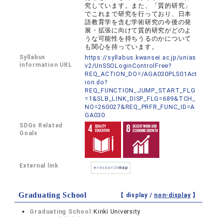
究しています。また、「質的研究」
でこれまで研究を行っており、日本
語教育学を含む学術研究の今後の発
展・拡張に向けて質的研究がどのよ
うな可能性を持ちうるのかについて
も関心を持っています。
Syllabus
https://syllabus.kwansei.ac.jp/unias
information URL
v2/UnSSOLoginControlFree?
REQ_ACTION_DO=/AGA030PLS01Act
ion.do?
REQ_FUNCTION_JUMP_START_FLG
=1&SLB_LINK_DISP_FLG=689&TCH_
NO=260027&REQ_PRFR_FUNC_ID=A
GA030
SDGs Related
Goals
External link
Graduating School
【 display /
non-display
】
Graduating School:
Kinki University