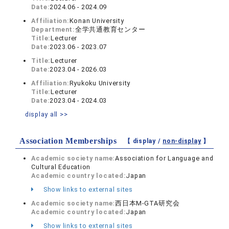
Date:
2024.06 - 2024.09
Affiliation:
Konan University
Department:
全学共通教育センター
Title:
Lecturer
Date:
2023.06 - 2023.07
Title:
Lecturer
Date:
2023.04 - 2026.03
Affiliation:
Ryukoku University
Title:
Lecturer
Date:
2023.04 - 2024.03
display all >>
Association Memberships
【 display /
non-display
】
Academic society name:
Association for Language and
Cultural Education
Academic country located:
Japan
Show links to external sites
Academic society name:
西日本M-GTA研究会
Academic country located:
Japan
Show links to external sites