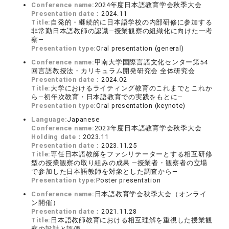
Conference name:
2024年度日本語教育学会秋季大会
Presentation date：
2024.11
Title:
自発的・継続的に日本語学校の内部研修に参加する
非常勤日本語教師の認識―授業観察の組織化に向けた一考
察―
Presentation type:
Oral presentation (general)
Conference name:
甲南大学国際言語文化センター第54
回言語教授法・カリキュラム開発研究会 全体研究会
Presentation date：
2024.02
Title:
大学におけるライティング教育のこれまでとこれか
ら―初年次教育・日本語教育での実践をもとに―
Presentation type:
Oral presentation (keynote)
Language:
Japanese
Conference name:
2023年度日本語教育学会秋季大会
Holding date：
2023.11
Presentation date：
2023.11.25
Title:
専任日本語教師をファシリテーターとする相互研修
型の授業観察の取り組みの成果 ―授業者・観察者の立場
で参加した日本語教師を対象とした調査から―
Presentation type:
Poster presentation
Conference name:
日本語教育学会秋季大会（オンライ
ン開催）
Presentation date：
2021.11.28
Title:
日本語教師教育における相互理解を重視した授業観
察の設計と評価