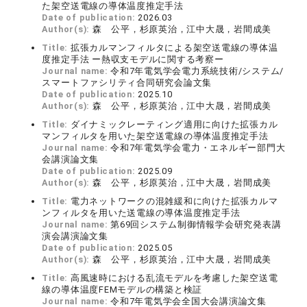
た架空送電線の導体温度推定手法
Date of publication:
2026.03
Author(s):
森 公平，杉原英治，江中大晟，岩間成美
Title:
拡張カルマンフィルタによる架空送電線の導体温
度推定手法 ー熱収支モデルに関する考察ー
Journal name:
令和7年電気学会電力系統技術/システム/
スマートファシリティ合同研究会論文集
Date of publication:
2025.10
Author(s):
森 公平，杉原英治，江中大晟，岩間成美
Title:
ダイナミックレーティング適用に向けた拡張カル
マンフィルタを用いた架空送電線の導体温度推定手法
Journal name:
令和7年電気学会電力・エネルギー部門大
会講演論文集
Date of publication:
2025.09
Author(s):
森 公平，杉原英治，江中大晟，岩間成美
Title:
電⼒ネットワークの混雑緩和に向けた拡張カルマ
ンフィルタを⽤いた送電線の導体温度推定⼿法
Journal name:
第69回システム制御情報学会研究発表講
演会講演論文集
Date of publication:
2025.05
Author(s):
森 公平，杉原英治，江中大晟，岩間成美
Title:
高風速時における乱流モデルを考慮した架空送電
線の導体温度FEMモデルの構築と検証
Journal name:
令和7年電気学会全国大会講演論文集