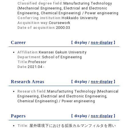
Classified degree field:
Manufacturing Technology
(Mechanical Engineering, Electrical and Electronic
Engineering, Chemical Engineering) / Power engineering
Conferring institution:
Hokkaido University
Acquisition way:
Coursework
Date of acquisition:
2000.03
Career
【 display /
non-display
】
Affiliation:
Kwansei Gakuin University
Department:
School of Engineering
Title:
Professor
Date:
2021.04 -
Research Areas
【 display /
non-display
】
Research field:
Manufacturing Technology (Mechanical
Engineering, Electrical and Electronic Engineering,
Chemical Engineering) / Power engineering
Papers
【 display /
non-display
】
Title:
屋外環境下における拡張カルマンフィルタを用い