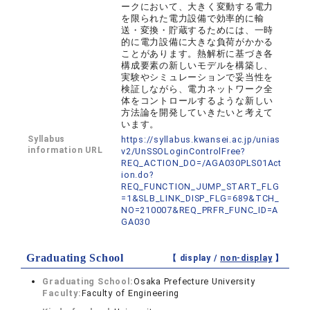
ークにおいて、大きく変動する電力
を限られた電力設備で効率的に輸
送・変換・貯蔵するためには、一時
的に電力設備に大きな負荷がかかる
ことがあります。熱解析に基づき各
構成要素の新しいモデルを構築し、
実験やシミュレーションで妥当性を
検証しながら、電力ネットワーク全
体をコントロールするような新しい
方法論を開発していきたいと考えて
います。
Syllabus
https://syllabus.kwansei.ac.jp/unias
information URL
v2/UnSSOLoginControlFree?
REQ_ACTION_DO=/AGA030PLS01Act
ion.do?
REQ_FUNCTION_JUMP_START_FLG
=1&SLB_LINK_DISP_FLG=689&TCH_
NO=210007&REQ_PRFR_FUNC_ID=A
GA030
Graduating School
【 display /
non-display
】
Graduating School:
Osaka Prefecture University
Faculty:
Faculty of Engineering