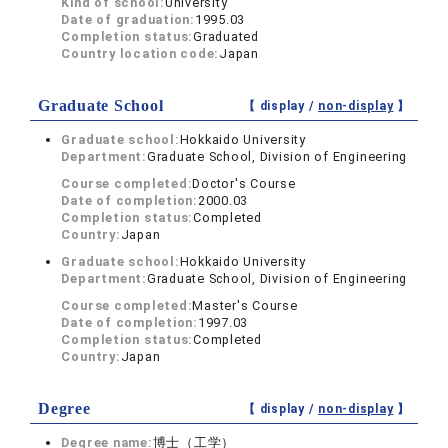
Kind of school:
University
Date of graduation:
1995.03
Completion status:
Graduated
Country location code:
Japan
Graduate School
【 display /
non-display
】
Graduate school:
Hokkaido University
Department:
Graduate School, Division of Engineering
Course completed:
Doctor's Course
Date of completion:
2000.03
Completion status:
Completed
Country:
Japan
Graduate school:
Hokkaido University
Department:
Graduate School, Division of Engineering
Course completed:
Master's Course
Date of completion:
1997.03
Completion status:
Completed
Country:
Japan
Degree
【 display /
non-display
】
Degree name:
博士（工学）