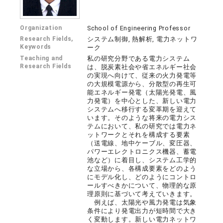
Organization
School of Engineering Professor
Research Fields,
システム制御, 熱解析, 電力ネットワ
Keywords
ーク
Teaching and
私の研究分野である電力システム
Research Fields
は、脱炭素社会や省エネルギー社会
の実現へ向けて、従来の火力発電等
の大規模電源から、分散型の再生可
能エネルギー発電（太陽光発電、風
力発電）を中心とした、新しい電力
システムへ移行する変革期を迎えて
います。そのような将来の電力シス
テムにおいて、私の研究では電力ネ
ットワークとそれを構成する要素
（送電線、地中ケーブル、変圧器、
パワーエレクトロニクス機器、蓄電
池など）に着目し、システム工学的
な立場から、各構成要素をどのよう
にモデル化し、どのようにコントロ
ールすべきかについて、物理的な原
理原則に基づいて考えていきます。
例えば、太陽光や風力発電は気象
条件により発電出力が短時間で大き
く変動します。新しい電力ネットワ