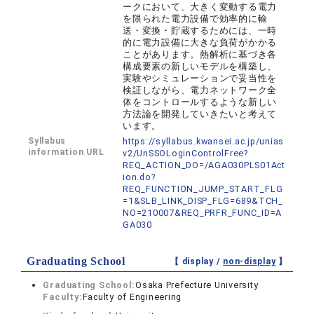
ークにおいて、大きく変動する電力
を限られた電力設備で効率的に輸
送・変換・貯蔵するためには、一時
的に電力設備に大きな負荷がかかる
ことがあります。熱解析に基づき各
構成要素の新しいモデルを構築し、
実験やシミュレーションで妥当性を
検証しながら、電力ネットワーク全
体をコントロールするような新しい
方法論を開発していきたいと考えて
います。
Syllabus
https://syllabus.kwansei.ac.jp/unias
information URL
v2/UnSSOLoginControlFree?
REQ_ACTION_DO=/AGA030PLS01Act
ion.do?
REQ_FUNCTION_JUMP_START_FLG
=1&SLB_LINK_DISP_FLG=689&TCH_
NO=210007&REQ_PRFR_FUNC_ID=A
GA030
Graduating School
【 display /
non-display
】
Graduating School:
Osaka Prefecture University
Faculty:
Faculty of Engineering