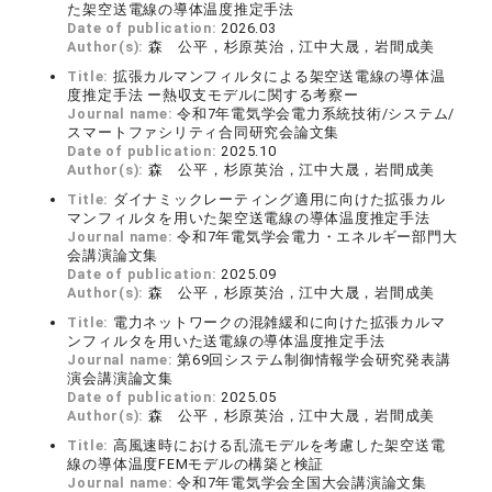
た架空送電線の導体温度推定手法
Date of publication:
2026.03
Author(s):
森 公平，杉原英治，江中大晟，岩間成美
Title:
拡張カルマンフィルタによる架空送電線の導体温
度推定手法 ー熱収支モデルに関する考察ー
Journal name:
令和7年電気学会電力系統技術/システム/
スマートファシリティ合同研究会論文集
Date of publication:
2025.10
Author(s):
森 公平，杉原英治，江中大晟，岩間成美
Title:
ダイナミックレーティング適用に向けた拡張カル
マンフィルタを用いた架空送電線の導体温度推定手法
Journal name:
令和7年電気学会電力・エネルギー部門大
会講演論文集
Date of publication:
2025.09
Author(s):
森 公平，杉原英治，江中大晟，岩間成美
Title:
電⼒ネットワークの混雑緩和に向けた拡張カルマ
ンフィルタを⽤いた送電線の導体温度推定⼿法
Journal name:
第69回システム制御情報学会研究発表講
演会講演論文集
Date of publication:
2025.05
Author(s):
森 公平，杉原英治，江中大晟，岩間成美
Title:
高風速時における乱流モデルを考慮した架空送電
線の導体温度FEMモデルの構築と検証
Journal name:
令和7年電気学会全国大会講演論文集