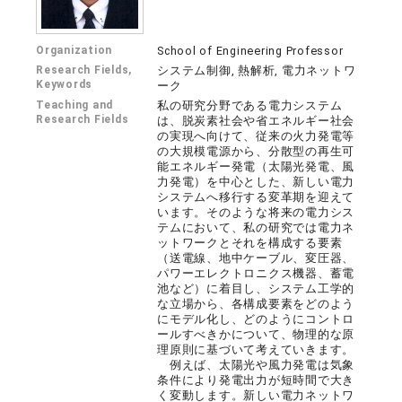
Organization
School of Engineering Professor
Research Fields,
システム制御, 熱解析, 電力ネットワ
Keywords
ーク
Teaching and
私の研究分野である電力システム
Research Fields
は、脱炭素社会や省エネルギー社会
の実現へ向けて、従来の火力発電等
の大規模電源から、分散型の再生可
能エネルギー発電（太陽光発電、風
力発電）を中心とした、新しい電力
システムへ移行する変革期を迎えて
います。そのような将来の電力シス
テムにおいて、私の研究では電力ネ
ットワークとそれを構成する要素
（送電線、地中ケーブル、変圧器、
パワーエレクトロニクス機器、蓄電
池など）に着目し、システム工学的
な立場から、各構成要素をどのよう
にモデル化し、どのようにコントロ
ールすべきかについて、物理的な原
理原則に基づいて考えていきます。
例えば、太陽光や風力発電は気象
条件により発電出力が短時間で大き
く変動します。新しい電力ネットワ