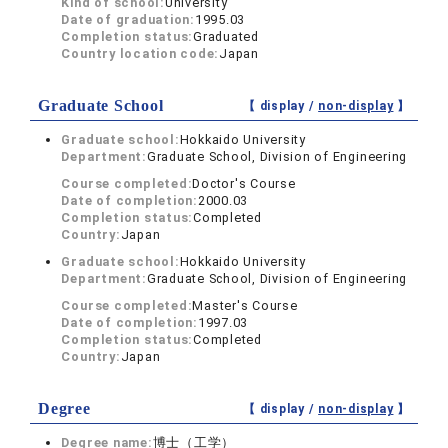
Kind of school:
University
Date of graduation:
1995.03
Completion status:
Graduated
Country location code:
Japan
Graduate School
【 display /
non-display
】
Graduate school:
Hokkaido University
Department:
Graduate School, Division of Engineering
Course completed:
Doctor's Course
Date of completion:
2000.03
Completion status:
Completed
Country:
Japan
Graduate school:
Hokkaido University
Department:
Graduate School, Division of Engineering
Course completed:
Master's Course
Date of completion:
1997.03
Completion status:
Completed
Country:
Japan
Degree
【 display /
non-display
】
Degree name:
博士（工学）