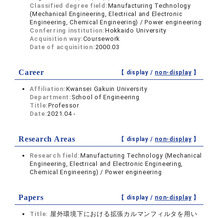
Classified degree field:
Manufacturing Technology
(Mechanical Engineering, Electrical and Electronic
Engineering, Chemical Engineering) / Power engineering
Conferring institution:
Hokkaido University
Acquisition way:
Coursework
Date of acquisition:
2000.03
Career
【 display /
non-display
】
Affiliation:
Kwansei Gakuin University
Department:
School of Engineering
Title:
Professor
Date:
2021.04 -
Research Areas
【 display /
non-display
】
Research field:
Manufacturing Technology (Mechanical
Engineering, Electrical and Electronic Engineering,
Chemical Engineering) / Power engineering
Papers
【 display /
non-display
】
Title:
屋外環境下における拡張カルマンフィルタを用い