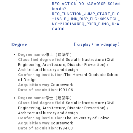
REQ_ACTION_DO=/AGA030PLS01Act
ion.do?
REQ_FUNCTION_JUMP_START_FLG
=1&SLB_LINK_DISP_FLG=689&TCH_
NO=210016&REQ_PRFR_FUNC_ID=A
GA030
Degree
【 display /
non-display
】
Degree name:
修士（建築学）
Classified degree field:
Social Infrastructure (Civil
Engineering, Architecture, Disaster Prevention) /
Architectural history and design
Conferring institution:
The Harvard Graduate School
of Design
Acquisition way:
Coursework
Date of acquisition:
1991.06
Degree name:
修士（建築学）
Classified degree field:
Social Infrastructure (Civil
Engineering, Architecture, Disaster Prevention) /
Architectural history and design
Conferring institution:
The University of Tokyo
Acquisition way:
Coursework
Date of acquisition:
1984.03