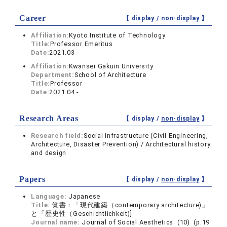
Career
【 display /
non-display
】
Affiliation:
Kyoto Institute of Technology
Title:
Professor Emeritus
Date:
2021.03 -
Affiliation:
Kwansei Gakuin University
Department:
School of Architecture
Title:
Professor
Date:
2021.04 -
Research Areas
【 display /
non-display
】
Research field:
Social Infrastructure (Civil Engineering,
Architecture, Disaster Prevention) / Architectural history
and design
Papers
【 display /
non-display
】
Language:
Japanese
Title:
覚書：「現代建築（contemporary architecture)」
と「歴史性（Geschichtlichkeit)]
Journal name:
Journal of Social Aesthetics (10) (p.19