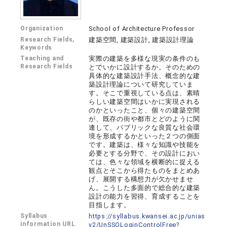
Organization
School of Architecture Professor
Research Fields,
建築空間, 建築設計, 建築設計理論
Keywords
Teaching and
実際の建築を多様な現実の条件のも
Research Fields
とでいかに設計するか。そのための
具体的な建築設計手法、概念的な建
築設計理論について研究していま
す。そこで重視している点は、素晴
らしい建築空間はいかに実現される
のかといったこと、個々の建築空間
が、既存の街や都市とどのように関
連して、パブリックな良質な社会環
境を形成するかといった２つの側面
です。建築は、様々な知識や技能を
必要とする分野で、その設計におい
ては、色々な領域を横断的に捉える
観点とそこから得たものをまとめあ
げ、展開する構想力が欠かせませ
ん。こうした多面的で総合的な建築
設計の能力を習得、育成することを
目指します。
Syllabus
https://syllabus.kwansei.ac.jp/unias
information URL
v2/UnSSOLoginControlFree?