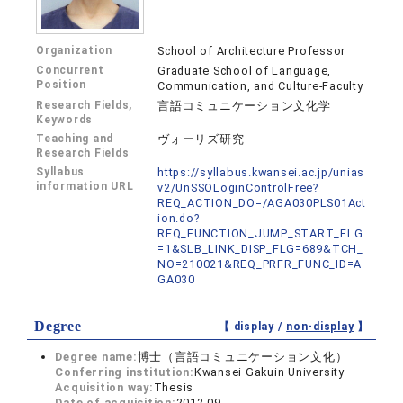
Organization
School of Architecture Professor
Concurrent
Graduate School of Language,
Position
Communication, and Culture-Faculty
Research Fields,
言語コミュニケーション文化学
Keywords
Teaching and
ヴォーリズ研究
Research Fields
Syllabus
https://syllabus.kwansei.ac.jp/unias
information URL
v2/UnSSOLoginControlFree?
REQ_ACTION_DO=/AGA030PLS01Act
ion.do?
REQ_FUNCTION_JUMP_START_FLG
=1&SLB_LINK_DISP_FLG=689&TCH_
NO=210021&REQ_PRFR_FUNC_ID=A
GA030
Degree
【 display /
non-display
】
Degree name:
博士（言語コミュニケーション文化）
Conferring institution:
Kwansei Gakuin University
Acquisition way:
Thesis
Date of acquisition:
2012.09