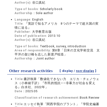
Author(s):
谷口真紀
Type of books:
Scholarly book
Authorship：
Sole author
Language:
English
Title:
『英語で知るアメリカ 8つのテーマで超大国の実
情に迫る』
Publisher:
大学教育出版
Date of publication:
2013.10
Author(s):
谷口真紀
Type of books:
Textbook, survey, introduction
Area of responsibility:
第8章「日米の文化学術交流 太
平洋の架け橋を志した新渡戸稲造」
Authorship：
Joint author
Other research activities
【 display /
non-display
】
Title:
書評執筆「数値化できない力 エリカ・チェノウェ
ス（小林綾子訳）『市民的抵抗――非暴力が社会を変え
る』白水社、2022年」
Date：
2025.05
Classification of research achievement:
Book Review
Title:
エッセイ執筆「関西学院のプラント」『学院史編纂