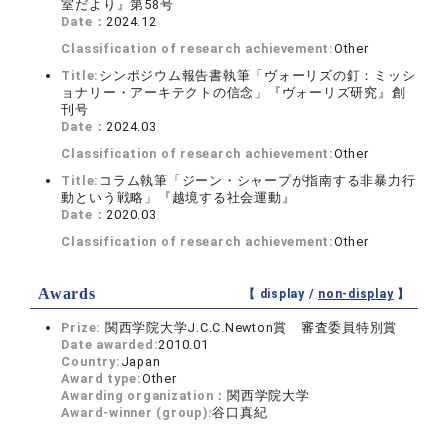
室だより』第58号
Date：
2024.12
Classification of research achievement:
Other
Title:
シンポジウム報告書執筆「ヴォーリズの釘：ミッシ
ョナリー・アーキテクトの信念」『ヴォーリズ研究』創
刊号
Date：
2024.03
Classification of research achievement:
Other
Title:
コラム執筆「ジーン・シャープが指南する非暴力行
動という戦略」『越境する社会運動』
Date：
2020.03
Classification of research achievement:
Other
Awards
【 display /
non-display
】
Prize:
関西学院大学J.C.C.Newton賞 審査委員特別賞
Date awarded:
2010.01
Country:
Japan
Award type:
Other
Awarding organization：
関西学院大学
Award-winner (group):
谷口真紀