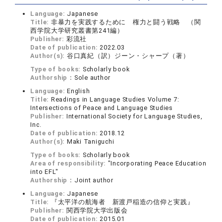
Language:
Japanese
Title:
非暴力を実践するために 権力と闘う戦略 （関
西学院大学研究叢書第241編）
Publisher:
彩流社
Date of publication:
2022.03
Author(s):
谷口真紀（訳）ジーン・シャープ（著）
Type of books:
Scholarly book
Authorship：
Sole author
Language:
English
Title:
Readings in Language Studies Volume 7:
Intersections of Peace and Language Studies
Publisher:
International Society for Language Studies,
Inc.
Date of publication:
2018.12
Author(s):
Maki Taniguchi
Type of books:
Scholarly book
Area of responsibility:
"Incorporating Peace Education
into EFL"
Authorship：
Joint author
Language:
Japanese
Title:
『太平洋の航海者 新渡戸稲造の信仰と実践』
Publisher:
関西学院大学出版会
Date of publication:
2015.01