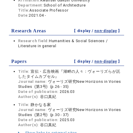
Affiliation:
Kwansei Gakuin University
Department:
School of Architecture
Title:
Associate Professor
Date:
2021.04 -
Research Areas
【 display /
non-display
】
Research field:
Humanities & Social Sciences /
Literature in general
Papers
【 display /
non-display
】
Title:
宣伝・広告映画『湖畔の人々：ヴォーリズらが託
したタイムカプセル』
Journal name:
ヴォーリズ研究New Horizons in Vories
Studies (第3号) (p.26 - 35)
Date of publication:
2026.03
Author(s):
谷口真紀
Title:
静かなる家
Journal name:
ヴォーリズ研究New Horizons in Vories
Studies (第2号) (p.30 - 37)
Date of publication:
2025.03
Author(s):
谷口真紀
Show links to external sites