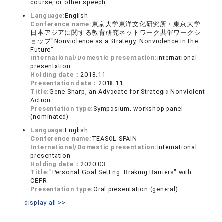
course, or other speech
Language:
English
Conference name:
東京大学東洋文化研究所・東京大学
日本アジアに関する教育研究ネットワーク共催ワークシ
ョップ"Nonviolence as a Strategy, Nonviolence in the
Future"
International/Domestic presentation:
International
presentation
Holding date：
2018.11
Presentation date：
2018.11
Title:
Gene Sharp, an Advocate for Strategic Nonviolent
Action
Presentation type:
Symposium, workshop panel
(nominated)
Language:
English
Conference name:
TEASOL-SPAIN
International/Domestic presentation:
International
presentation
Holding date：
2020.03
Title:
"Personal Goal Setting: Braking Barriers" with
CEFR
Presentation type:
Oral presentation (general)
display all >>