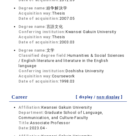
Degree name:
紛争解決学
Acquisition way:
Thesis
Date of acquisition:
2007.05
Degree name:
言語文化
Conferring institution:
Kwansei Gakuin University
Acquisition way:
Thesis
Date of acquisition:
2003.03
Degree name:
文学
Classified degree field:
Humanities & Social Sciences
/ English literature and literature in the English
language
Conferring institution:
Doshisha University
Acquisition way:
Coursework
Date of acquisition:
1998.03
Career
【 display /
non-display
】
Affiliation:
Kwansei Gakuin University
Department:
Graduate School of Language,
Communication, and Culture-Faculty
Title:
Associate Professor
Date:
2023.04 -