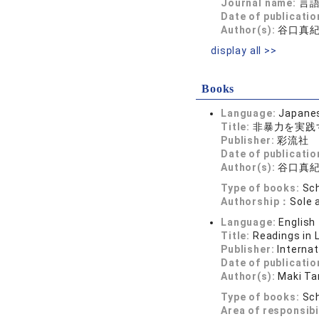
Journal name:
言語
Date of publicatio
Author(s):
谷口真
display all >>
Books
Language:
Japane
Title:
非暴力を実践
Publisher:
彩流社
Date of publicatio
Author(s):
谷口真
Type of books:
Sch
Authorship：
Sole 
Language:
English
Title:
Readings in 
Publisher:
Internat
Date of publicatio
Author(s):
Maki Ta
Type of books:
Sch
Area of responsibi