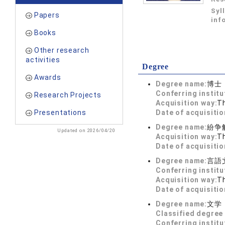
Syl
Papers
inf
Books
Other research
activities
Degree
Awards
Degree name:
博士
Conferring institu
Research Projects
Acquisition way:
T
Presentations
Date of acquisitio
Degree name:
紛争
Updated on 2026/04/20
Acquisition way:
T
Date of acquisitio
Degree name:
言語
Conferring institu
Acquisition way:
T
Date of acquisitio
Degree name:
文学
Classified degree 
Conferring institu