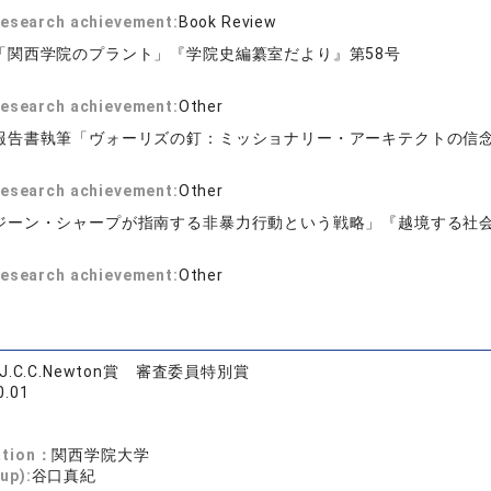
 research achievement:
Book Review
「関西学院のプラント」『学院史編纂室だより』第58号
 research achievement:
Other
報告書執筆「ヴォーリズの釘：ミッショナリー・アーキテクトの信
 research achievement:
Other
ジーン・シャープが指南する非暴力行動という戦略」『越境する社
 research achievement:
Other
.C.C.Newton賞 審査委員特別賞
0.01
ation：
関西学院大学
up):
谷口真紀