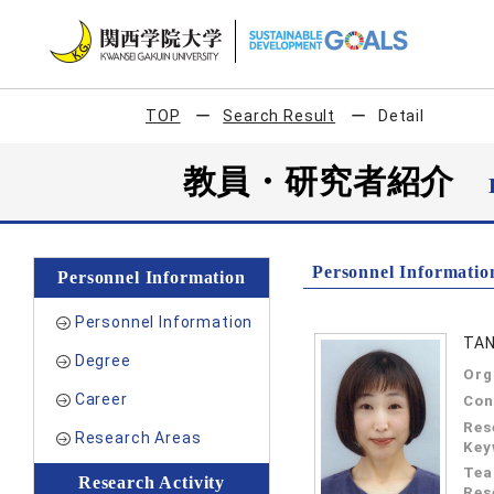
TOP
Search Result
Detail
教員・研究者紹介
Personnel Informatio
Personnel Information
Personnel Information
TAN
Degree
Org
Career
Con
Res
Research Areas
Key
Tea
Research Activity
Res