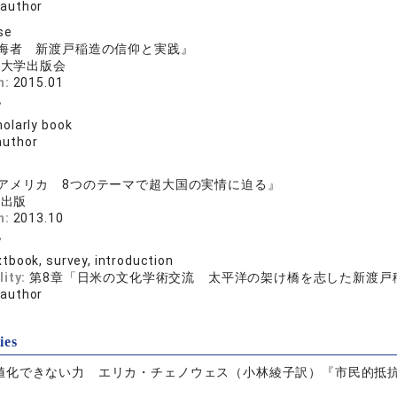
 author
se
海者 新渡戸稲造の信仰と実践』
院大学出版会
n:
2015.01
紀
olarly book
author
アメリカ 8つのテーマで超大国の実情に迫る』
育出版
n:
2013.10
紀
tbook, survey, introduction
lity:
第8章「日米の文化学術交流 太平洋の架け橋を志した新渡戸
 author
ies
値化できない力 エリカ・チェノウェス（小林綾子訳）『市民的抵抗―