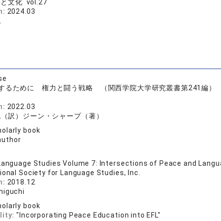
と文化 vol.27
n:
2024.03
紀
se
するために 権力と闘う戦略 （関西学院大学研究叢書第241編）
n:
2022.03
紀（訳）ジーン・シャープ（著）
olarly book
author
Language Studies Volume 7: Intersections of Peace and Langu
ional Society for Language Studies, Inc.
n:
2018.12
niguchi
olarly book
lity:
"Incorporating Peace Education into EFL"