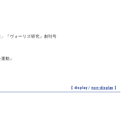
念」『ヴォーリズ研究』創刊号
会運動』
【 display /
non-display
】