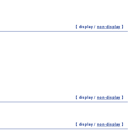
【 display /
non-display
】
【 display /
non-display
】
【 display /
non-display
】