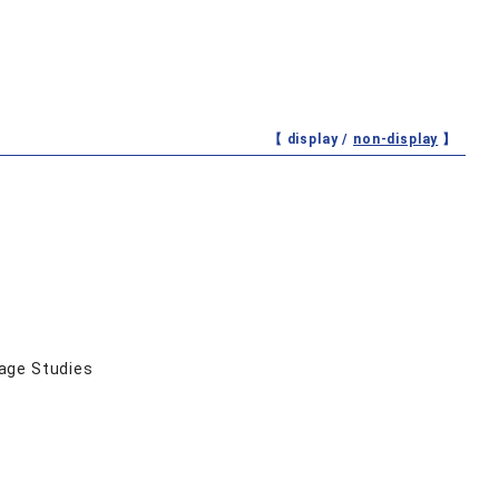
【 display /
non-display
】
age Studies