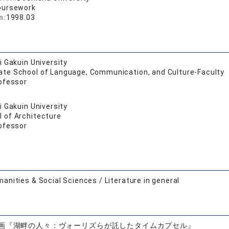
oursework
n:
1998.03
 Gakuin University
ate School of Language, Communication, and Culture-Faculty
ofessor
 Gakuin University
l of Architecture
ofessor
anities & Social Sciences / Literature in general
画『湖畔の人々：ヴォーリズらが託したタイムカプセル』