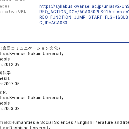
labus
https://syllabus.kwansei.ac.jp/uniasv2/U
ormation URL
REQ_ACTION_DO=/AGA030PLS01Action.do
REQ_FUNCTION_JUMP_START_FLG=1&SLB
C_ID=AGA030
（言語コミュニケーション文化）
tion:
Kwansei Gakuin University
hesis
n:
2012.09
解決学
hesis
n:
2007.05
文化
tion:
Kwansei Gakuin University
hesis
n:
2003.03
field:
Humanities & Social Sciences / English literature and lit
tion:
Doshisha University