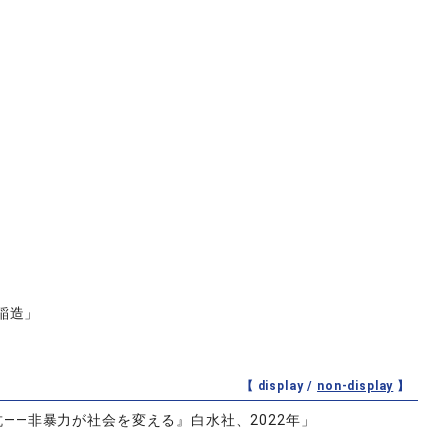
稲造」
【 display /
non-display
】
―非暴力が社会を変える』白水社、2022年」