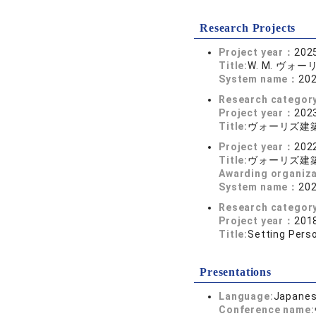
Research Projects
Project year：
2025
Title:
W. M. ヴ
System name：
2
Research categor
Project year：
2023
Title:
ヴォーリズ建
Project year：
2022
Title:
ヴォーリズ建
Awarding organiz
System name：
2
Research categor
Project year：
2018
Title:
Setting Perso
Presentations
Language:
Japane
Conference name: