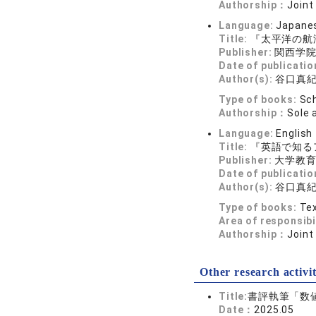
Authorship：
Joint
Language:
Japane
Title:
『太平洋の航
Publisher:
関西学
Date of publicatio
Author(s):
谷口真
Type of books:
Sch
Authorship：
Sole 
Language:
English
Title:
『英語で知る
Publisher:
大学教
Date of publicatio
Author(s):
谷口真
Type of books:
Tex
Area of responsibi
Authorship：
Joint
Other research activit
Title:
書評執筆「数
Date：
2025.05