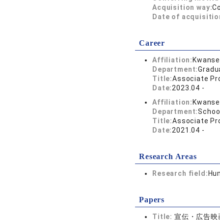
Acquisition way:
C
Date of acquisitio
Career
Affiliation:
Kwansei
Department:
Gradu
Title:
Associate Pr
Date:
2023.04 -
Affiliation:
Kwansei
Department:
Schoo
Title:
Associate Pr
Date:
2021.04 -
Research Areas
Research field:
Hum
Papers
Title:
宣伝・広告映