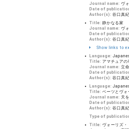
Journal name:
ヴォー
Date of publicatio
Author(s):
谷口真
Title:
静かなる家
Journal name:
ヴォー
Date of publicatio
Author(s):
谷口真
Show links to ex
Language:
Japane
Title:
アマチュアの
Journal name:
立命
Date of publicatio
Author(s):
谷口真
Language:
Japane
Title:
ベーツとヴォ
Journal name:
天を
Date of publicatio
Author(s):
谷口真
Type of publicatio
Title:
ヴォーリズ・