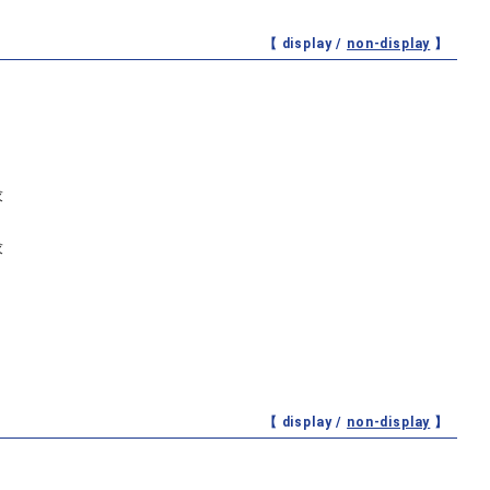
【 display /
non-display
】
求
求
【 display /
non-display
】