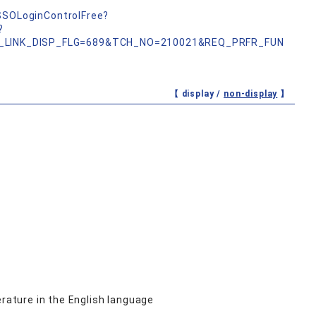
nSSOLoginControlFree?
?
_LINK_DISP_FLG=689&TCH_NO=210021&REQ_PRFR_FUN
【 display /
non-display
】
erature in the English language