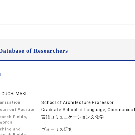
Database of Researchers
n
IGUCHI MAKI
anization
School of Architecture Professor
current Position
Graduate School of Language, Communicati
earch Fields,
言語コミュニケーション文化学
words
ching and
ヴォーリズ研究
earch Fields