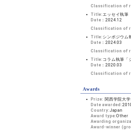
Classification of
Title:
エッセイ執筆
Date：
2024.12
Classification of
Title:
シンポジウム
Date：
2024.03
Classification of
Title:
コラム執筆「
Date：
2020.03
Classification of
Awards
Prize:
関西学院大学J
Date awarded:
201
Country:
Japan
Award type:
Other
Awarding organiz
Award-winner (gro