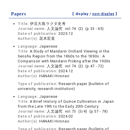
Papers
【 display /
non-display
】
Title:
伊豆大島ラクダ史考
Journal name:
人文論究 vol.74 (2) (p.33 - 65)
Date of publication:
2025.12
Author(s):
花木宏直
Language:
Japanese
Title:
A Study of Mandarin Orchard Viewing in the
Senshu Region from the 1860s to the 1890s : A
Comparison with Mandarin Picking after the 1930s
Journal name:
人文論究 vol.74 (2) (p.47 - 72)
Date of publication:
2024.12
Author(s):
HANAKI Hironao
Type of publication:
Research paper (bulletin of
university, research institution)
Language:
Japanese
Title:
A Brief History of Quince Cultivation in Japan
from the Late 19th to the Early 20th Century
Journal name:
人文論究 vol.73 (3/4) (p.57 - 78)
Date of publication:
2024.02
Author(s):
HANAKI Hironao
Type of publication:
Research paper (bulletin of