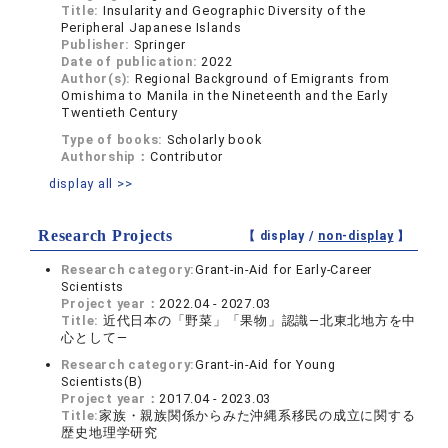
Title:
Insularity and Geographic Diversity of the
Peripheral Japanese Islands
Publisher:
Springer
Date of publication:
2022
Author(s):
Regional Background of Emigrants from
Omishima to Manila in the Nineteenth and the Early
Twentieth Century
Type of books:
Scholarly book
Authorship：
Contributor
display all >>
Research Projects
【 display /
non-display
】
Research category:
Grant-in-Aid for Early-Career
Scientists
Project year：
2022.04 - 2027.03
Title:
近代日本の「野菜」「果物」認識―北東北地方を中
心として―
Research category:
Grant-in-Aid for Young
Scientists(B)
Project year：
2017.04 - 2023.03
Title:
家族・親族関係からみた沖縄系移民の成立に関する
歴史地理学研究