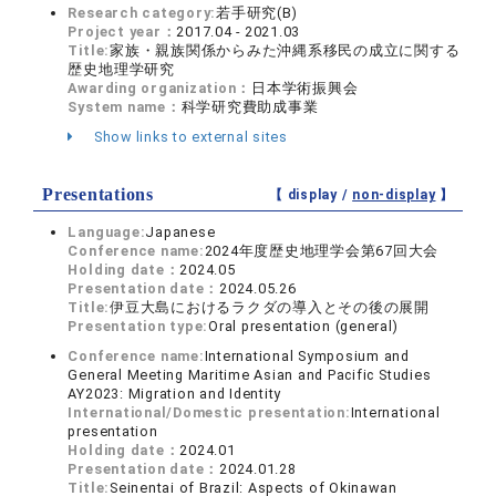
Research category:
若手研究(B)
Project year：
2017.04 - 2021.03
Title:
家族・親族関係からみた沖縄系移民の成立に関する
歴史地理学研究
Awarding organization：
日本学術振興会
System name：
科学研究費助成事業
Show links to external sites
Presentations
【 display /
non-display
】
Language:
Japanese
Conference name:
2024年度歴史地理学会第67回大会
Holding date：
2024.05
Presentation date：
2024.05.26
Title:
伊豆大島におけるラクダの導入とその後の展開
Presentation type:
Oral presentation (general)
Conference name:
International Symposium and
General Meeting Maritime Asian and Pacific Studies
AY2023: Migration and Identity
International/Domestic presentation:
International
presentation
Holding date：
2024.01
Presentation date：
2024.01.28
Title:
Seinentai of Brazil: Aspects of Okinawan