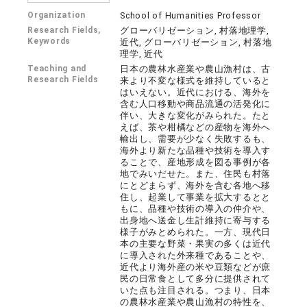
Organization
School of Humanities Professor
Research Fields,
グローバリゼーション, 村落地理学,
Keywords
近代, グローバリゼーション, 村落地
理学, 近代
Teaching and
日本の農林水産業や農山漁村は、古
Research Fields
来より不変な様式を維持していると
はいえない。近代における、海外を
含む人口移動や商品流通の活発化に
伴い、大きな変化がみられた。たと
えば、茶や柑橘などの産物を海外へ
輸出し、需要が少なく失敗するも、
海外より新たな品種や技術を導入す
ることで、産地形成を図る事例が各
地でみいだせた。また、住民も村落
にとどまらず、海外を含む各地へ移
住し、起業して事業を拡大するとと
もに、品種や技術の導入の仲介や、
出身地へ送金し生計維持に寄与する
様子がみとめられた。一方、現代日
本の主要な野菜・果実の多くは近代
に導入された外来種であることや、
近代より海外産の米や豆類などが庶
民の日常食として多分に提供されて
いた点も注目される。つまり、日本
の農林水産業や農山漁村の特性を、