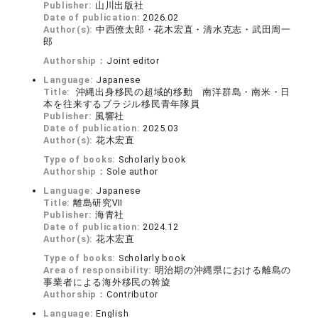
Publisher:
山川出版社
Date of publication:
2026.02
Author(s):
中西僚太郎・花木宏直・清水克志・武田周一
郎
Authorship：
Joint editor
Language:
Japanese
Title:
沖縄出身移民の超域的移動 南洋群島・南米・日
本を往来するブラジル移民青年隊員
Publisher:
風響社
Date of publication:
2025.03
Author(s):
花木宏直
Type of books:
Scholarly book
Authorship：
Sole author
Language:
Japanese
Title:
離島研究Ⅶ
Publisher:
海青社
Date of publication:
2024.12
Author(s):
花木宏直
Type of books:
Scholarly book
Area of responsibility:
明治期の沖縄県における離島の
事業者による海外移民の斡旋
Authorship：
Contributor
Language:
English