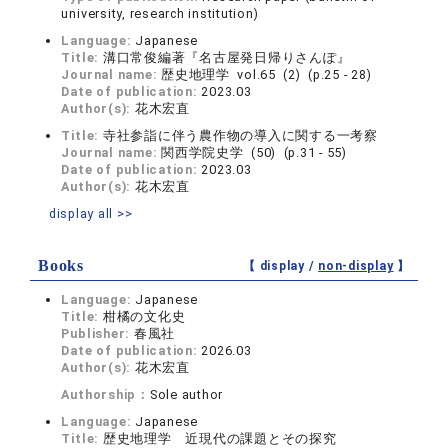
university, research institution)
Language:
Japanese
Title:
溝口常俊編著『名古屋発日帰りさんぽ』
Journal name:
歴史地理学 vol.65 (2) (p.25 - 28)
Date of publication:
2023.03
Author(s):
花木宏直
Title:
寺社参詣に伴う農作物の導入に関する一考察
Journal name:
関西学院史学 (50) (p.31 - 55)
Date of publication:
2023.03
Author(s):
花木宏直
display all >>
Books
【 display /
non-display
】
Language:
Japanese
Title:
柑橘の文化史
Publisher:
春風社
Date of publication:
2026.03
Author(s):
花木宏直
Authorship：
Sole author
Language:
Japanese
Title:
歴史地理学 近現代の課題とその探究