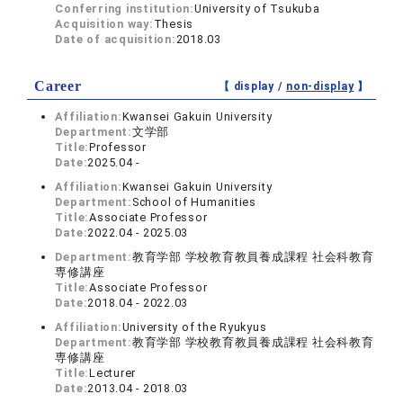
Conferring institution:
University of Tsukuba
Acquisition way:
Thesis
Date of acquisition:
2018.03
Career
【 display /
non-display
】
Affiliation:
Kwansei Gakuin University
Department:
文学部
Title:
Professor
Date:
2025.04 -
Affiliation:
Kwansei Gakuin University
Department:
School of Humanities
Title:
Associate Professor
Date:
2022.04 - 2025.03
Department:
教育学部 学校教育教員養成課程 社会科教育
専修講座
Title:
Associate Professor
Date:
2018.04 - 2022.03
Affiliation:
University of the Ryukyus
Department:
教育学部 学校教育教員養成課程 社会科教育
専修講座
Title:
Lecturer
Date:
2013.04 - 2018.03