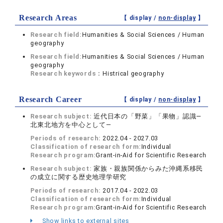
Research Areas
【 display /
non-display
】
Research field:
Humanities & Social Sciences / Human
geography
Research field:
Humanities & Social Sciences / Human
geography
Research keywords：
Histrical geography
Research Career
【 display /
non-display
】
Research subject:
近代日本の「野菜」「果物」認識―
北東北地方を中心として―
Periods of research:
2022.04 - 2027.03
Classification of research form:
Individual
Research program:
Grant-in-Aid for Scientific Research
Research subject:
家族・親族関係からみた沖縄系移民
の成立に関する歴史地理学研究
Periods of research:
2017.04 - 2022.03
Classification of research form:
Individual
Research program:
Grant-in-Aid for Scientific Research
Show links to external sites