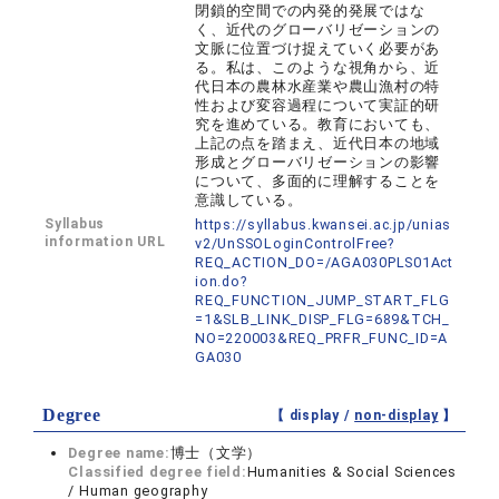
閉鎖的空間での内発的発展ではな
く、近代のグローバリゼーションの
文脈に位置づけ捉えていく必要があ
る。私は、このような視角から、近
代日本の農林水産業や農山漁村の特
性および変容過程について実証的研
究を進めている。教育においても、
上記の点を踏まえ、近代日本の地域
形成とグローバリゼーションの影響
について、多面的に理解することを
意識している。
Syllabus
https://syllabus.kwansei.ac.jp/unias
information URL
v2/UnSSOLoginControlFree?
REQ_ACTION_DO=/AGA030PLS01Act
ion.do?
REQ_FUNCTION_JUMP_START_FLG
=1&SLB_LINK_DISP_FLG=689&TCH_
NO=220003&REQ_PRFR_FUNC_ID=A
GA030
Degree
【 display /
non-display
】
Degree name:
博士（文学）
Classified degree field:
Humanities & Social Sciences
/ Human geography