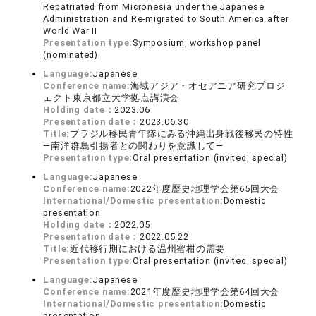
Repatriated from Micronesia under the Japanese
Administration and Re-migrated to South America after
World War II
Presentation type:
Symposium, workshop panel
(nominated)
Language:
Japanese
Conference name:
海域アジア・オセアニア研究プロジ
ェクト東京都立大学拠点講演会
Holding date：
2023.06
Presentation date：
2023.06.30
Title:
ブラジル移民青年隊にみる沖縄出身戦後移民の特性
―南洋群島引揚者との関わりを意識して―
Presentation type:
Oral presentation (invited, special)
Language:
Japanese
Conference name:
2022年度歴史地理学会第65回大会
International/Domestic presentation:
Domestic
presentation
Holding date：
2022.05
Presentation date：
2022.05.22
Title:
近代移行期における温州蜜柑の需要
Presentation type:
Oral presentation (invited, special)
Language:
Japanese
Conference name:
2021年度歴史地理学会第64回大会
International/Domestic presentation:
Domestic
presentation