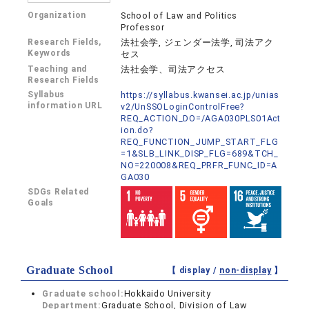
Organization
School of Law and Politics
Professor
Research Fields,
法社会学, ジェンダー法学, 司法アク
Keywords
セス
Teaching and
法社会学、司法アクセス
Research Fields
Syllabus
https://syllabus.kwansei.ac.jp/unias
information URL
v2/UnSSOLoginControlFree?
REQ_ACTION_DO=/AGA030PLS01Act
ion.do?
REQ_FUNCTION_JUMP_START_FLG
=1&SLB_LINK_DISP_FLG=689&TCH_
NO=220008&REQ_PRFR_FUNC_ID=A
GA030
SDGs Related
Goals
Graduate School
【 display /
non-display
】
Graduate school:
Hokkaido University
Department:
Graduate School, Division of Law