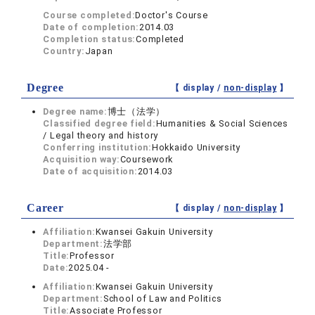
Course completed:
Doctor's Course
Date of completion:
2014.03
Completion status:
Completed
Country:
Japan
Degree
【 display /
non-display
】
Degree name:
博士（法学）
Classified degree field:
Humanities & Social Sciences
/ Legal theory and history
Conferring institution:
Hokkaido University
Acquisition way:
Coursework
Date of acquisition:
2014.03
Career
【 display /
non-display
】
Affiliation:
Kwansei Gakuin University
Department:
法学部
Title:
Professor
Date:
2025.04 -
Affiliation:
Kwansei Gakuin University
Department:
School of Law and Politics
Title:
Associate Professor