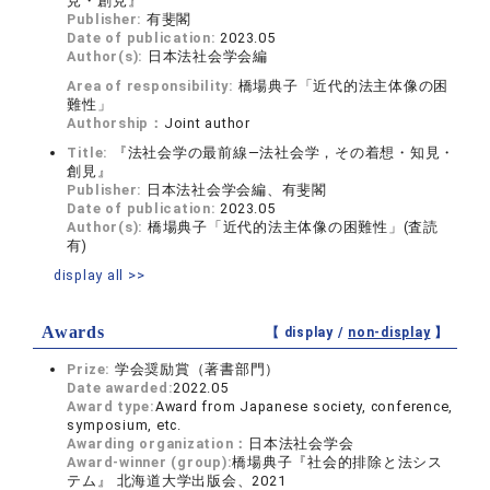
見・創見』
Publisher:
有斐閣
Date of publication:
2023.05
Author(s):
日本法社会学会編
Area of responsibility:
橋場典子「近代的法主体像の困
難性」
Authorship：
Joint author
Title:
『法社会学の最前線―法社会学，その着想・知見・
創見』
Publisher:
日本法社会学会編、有斐閣
Date of publication:
2023.05
Author(s):
橋場典子「近代的法主体像の困難性」(査読
有)
display all >>
Awards
【 display /
non-display
】
Prize:
学会奨励賞（著書部門）
Date awarded:
2022.05
Award type:
Award from Japanese society, conference,
symposium, etc.
Awarding organization：
日本法社会学会
Award-winner (group):
橋場典子『社会的排除と法シス
テム』 北海道大学出版会、2021