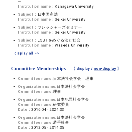
―
Institution name：
Kanagawa University
Subject：
日本国憲法
Institution name：
Seikei University
Subject：
フレッシャーズセミナー
Institution name：
Seikei University
Subject：
LGBTをめぐる法と社会
Institution name：
Waseda University
display all >>
Committee Memberships
【 display /
non-display
】
Committee name:
日本法社会学会 理事
Organization name:
日本法社会学会
Committee name:
理事
Organization name:
日本犯罪社会学会
Committee name:
研究委員
Date：
2016.04 - 2024.03
Organization name:
日本法社会学会
Committee name:
若手幹事
Date：
2012.05 - 2014.05