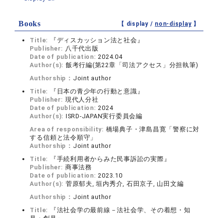
Books
【 display /
non-display
】
Title:
『ディスカッション法と社会』
Publisher:
八千代出版
Date of publication:
2024.04
Author(s):
飯考行編(第22章「司法アクセス」分担執筆)
Authorship：
Joint author
Title:
『日本の青少年の行動と意識』
Publisher:
現代人分社
Date of publication:
2024
Author(s):
ISRD-JAPAN実行委員会編
Area of responsibility:
橋場典子・津島昌寛「警察に対
する信頼と法令順守」
Authorship：
Joint author
Title:
『手続利用者からみた民事訴訟の実際』
Publisher:
商事法務
Date of publication:
2023.10
Author(s):
菅原郁夫, 垣内秀介, 石田京子, 山田文編
Authorship：
Joint author
Title:
『法社会学の最前線－法社会学、その着想・知