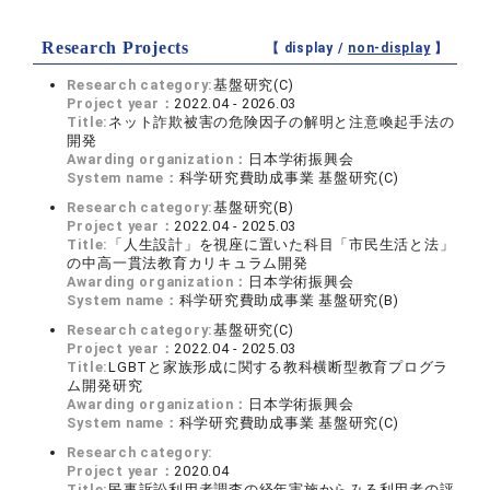
Research Projects
【 display /
non-display
】
Research category:
基盤研究(C)
Project year：
2022.04 - 2026.03
Title:
ネット詐欺被害の危険因子の解明と注意喚起手法の
開発
Awarding organization：
日本学術振興会
System name：
科学研究費助成事業 基盤研究(C)
Research category:
基盤研究(B)
Project year：
2022.04 - 2025.03
Title:
「人生設計」を視座に置いた科目「市民生活と法」
の中高一貫法教育カリキュラム開発
Awarding organization：
日本学術振興会
System name：
科学研究費助成事業 基盤研究(B)
Research category:
基盤研究(C)
Project year：
2022.04 - 2025.03
Title:
LGBTと家族形成に関する教科横断型教育プログラ
ム開発研究
Awarding organization：
日本学術振興会
System name：
科学研究費助成事業 基盤研究(C)
Research category:
Project year：
2020.04
Title:
民事訴訟利用者調査の経年実施からみる利用者の評