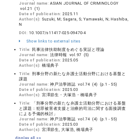
Journal name:
ASIAN JOURNAL OF CRIMINOLOGY
vol.21 (1)
Date of publication:
2025.11
Author(s):
Suzuki, M; Sagara, S; Yamawaki, N; Hashiba,
N
DOI:
10.1007/s11417-025-09470-4
Show links to external sites
Title:
民事法律扶助制度をめぐる実証と理論
Journal name:
法律時報 vol.97 (5)
Date of publication:
2025.05
Author(s):
橋場典子
Title:
刑事分野の新たな弁護士活動分野における基盤と
課題
Journal name:
神戸法學雑誌 vol.74 (4) (p.1 - 55)
Date of publication:
2025.03
Author(s):
宮澤節生・大塚浩・橋場典子
Title:
「刑事分野の新たな弁護士活動分野における基盤
と課題：犯罪被害者支援と治療的司法に関する面接調査
による予備的検討」
Journal name:
神戸法學雜誌 vol.74 (4) (p.1 - 55)
Date of publication:
2025.03
Author(s):
宮澤節生, 大塚浩, 橋場典子
display all >>