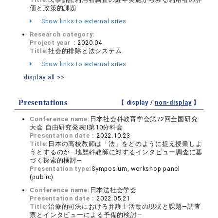
価と政策的課題
Show links to external sites
Research category:
Project year：
2020.04
Title:
社会的排除と法システム
Show links to external sites
display all >>
Presentations
【 display /
non-display
】
Conference name:
日本社会科教育学会第72回全国研究
大会 自由研究発表Ⅱ第10分科会
Presentation date：
2022.10.23
Title:
日本の高校教師は「法」をどのように捉え授業しよ
うとするのか―地歴科教師に対するインタビュー調査に基
づく探索的検討―
Presentation type:
Symposium, workshop panel
(public)
Conference name:
日本法社会学会
Presentation date：
2022.05.21
Title:
治療的司法における弁護士活動の現状と課題―調査
票とインタビューによる予備的検討―