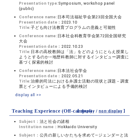
Presentation type:
Symposium, workshop panel
(public)
Conference name:
日本司法福祉学会第23回全国大会
Presentation date：
2023.10
Title:
子ども向け法教育プログラムの意義と可能性
Conference name:
日本社会科教育学会第72回全国研究
大会
Presentation date：
2022.10.23
Title:
日本の高校教師は「法」をどのようにとらえ授業し
ようとするのか―地歴科教師に対するインタビュー調査に
基づく探索的検討
Conference name:
日本法社会学会
Presentation date：
2022.05.21
Title:
治療的司法における弁護士活動の現状と課題－調査
票とインタビューによる予備的検討
display all >>
Teaching Experience (Off-campus)
【 display /
non-display
】
Subject：
法と社会の諸相
Institution name：
Hokkaido University
Subject：
公共の新しいかたちを求めて―ジェンダーと法