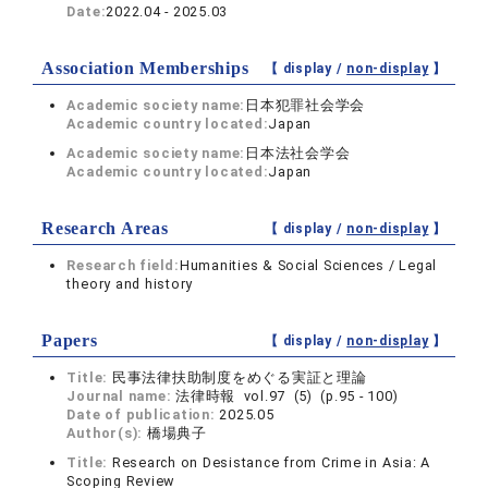
Date:
2022.04 - 2025.03
Association Memberships
【 display /
non-display
】
Academic society name:
日本犯罪社会学会
Academic country located:
Japan
Academic society name:
日本法社会学会
Academic country located:
Japan
Research Areas
【 display /
non-display
】
Research field:
Humanities & Social Sciences / Legal
theory and history
Papers
【 display /
non-display
】
Title:
民事法律扶助制度をめぐる実証と理論
Journal name:
法律時報 vol.97 (5) (p.95 - 100)
Date of publication:
2025.05
Author(s):
橋場典子
Title:
Research on Desistance from Crime in Asia: A
Scoping Review