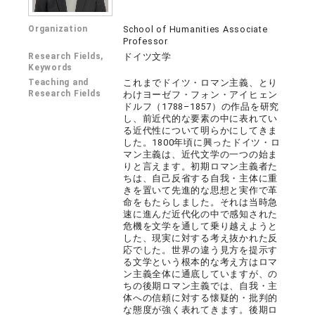
Organization
School of Humanities Associate
Professor
Research Fields,
ドイツ文学
Keywords
Teaching and
これまでドイツ・ロマン主義、とり
Research Fields
わけヨーゼフ・フォン・アイヒェン
ドルフ（1788–1857）の作品を研究
し、前近代的な要素の中に表れてい
る近代性について明らかにしてきま
した。1800年頃に興ったドイツ・ロ
マン主義は、近代文学の一つの始ま
りと言えます。初期ロマン主義者た
ちは、自己反省する自我・主体に重
きを置いて先進的な思想と実作で革
命をもたらしました。それは当時急
速に進んだ近代化の中で感知された
危機を文学を通して乗り越えようと
した、現実に対する考え抜かれた反
応でした。世界の違う見方を提示す
る文学という根本的な考え方はロマ
ン主義全体に通底していますが、の
ちの後期ロマン主義では、自我・主
体への信頼に対する懐疑的・批判的
な態度が強く表れてきます。後期ロ