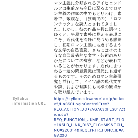
マン主義に分類されるアイヒェンド
ルフは生前から今日に至るまでロマ
ン主義の作家の中でもとりわけ、素
朴で、敬虔な、（狭義での）「ロマ
ンチック」な詩人とされてきまし
た。しかし、彼の作品を具に調べて
ゆくと、平易で素朴に見える表現に
こそ、近代化を冷静に見つめる眼差
し、初期ロマン主義にも通ずるよう
な文学の自己言及、さらにはそのよ
うな自己反省的な文学・芸術のあり
かたについての省察、などが表れて
いることがわかります。近代にまつ
わる一連の問題意識は現代にも通ず
るものです。そのためロマン主義研
究と並行して、ドイツ語の現代文学
や詩、および翻訳にも同様の観点か
ら取り組んでいます。
Syllabus
https://syllabus.kwansei.ac.jp/unias
information URL
v2/UnSSOLoginControlFree?
REQ_ACTION_DO=/AGA030PLS01Act
ion.do?
REQ_FUNCTION_JUMP_START_FLG
=1&SLB_LINK_DISP_FLG=689&TCH_
NO=220014&REQ_PRFR_FUNC_ID=A
GA030