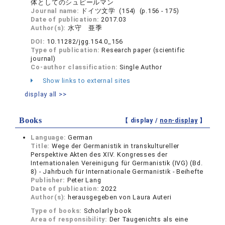
体としてのシュピールマン
Journal name:
ドイツ文学 (154) (p.156 - 175)
Date of publication:
2017.03
Author(s):
水守 亜季
DOI:
10.11282/jgg.154.0_156
Type of publication:
Research paper (scientific
journal)
Co-author classification:
Single Author
Show links to external sites
display all >>
Books
【 display /
non-display
】
Language:
German
Title:
Wege der Germanistik in transkultureller
Perspektive Akten des XIV. Kongresses der
Internationalen Vereinigung für Germanistik (IVG) (Bd.
8) - Jahrbuch für Internationale Germanistik - Beihefte
Publisher:
Peter Lang
Date of publication:
2022
Author(s):
herausgegeben von Laura Auteri
Type of books:
Scholarly book
Area of responsibility:
Der Taugenichts als eine