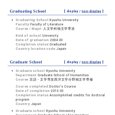
Graduating School
【 display /
non-display
】
Graduating School:
Kyushu University
Faculty:
Faculty of Literature
Course / Major:
人文学科独文学専攻
Kind of school:
University
Date of graduation:
2004.03
Completion status:
Graduated
Country location code:
Japan
Graduate School
【 display /
non-display
】
Graduate school:
Kyushu University
Department:
Graduate School of Humanities
Course:
言語・文学専攻西洋文学分野独文学専修
Course completed:
Doctor's Course
Date of completion:
2013.03
Completion status:
Accomplished credits for doctoral
program
Country:
Japan
Graduate school:
Kyushu University