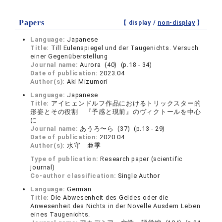
Papers
【 display /
non-display
】
Language:
Japanese
Title:
Till Eulenspiegel und der Taugenichts. Versuch
einer Gegenüberstellung
Journal name:
Aurora (40) (p.18 - 34)
Date of publication:
2023.04
Author(s):
Aki Mizumori
Language:
Japanese
Title:
アイヒェンドルフ作品におけるトリックスター的
形姿とその役割 『予感と現前』のヴィクトールを中心
に
Journal name:
あうろ〜ら (37) (p.13 - 29)
Date of publication:
2020.04
Author(s):
水守 亜季
Type of publication:
Research paper (scientific
journal)
Co-author classification:
Single Author
Language:
German
Title:
Die Abwesenheit des Geldes oder die
Anwesenheit des Nichts in der Novelle Ausdem Leben
eines Taugenichts.