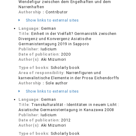
Wendefigur zwischen dem Engelhaften und dem
Narrenhaften
Authorship：
Contributor
Show links to external sites
Language:
German
Title:
Einheit in der Vielfalt? Germanistik zwischen
Divergenz und Konvergenz Asiatische
Germanistentagung 2019 in Sapporo
Publisher:
Iudicium
Date of publication:
2020
Author(s):
Aki Mizumori
Type of books:
Scholarly book
Area of responsibility:
Narrenfiguren und
karnevalistische Elemente in der Prosa Eichendorffs
Authorship：
Sole author
Show links to external sites
Language:
German
Title:
Transkulturalität - Identitäten in neuem Licht :
Asiatische Germanistentagung in Kanazawa 2008
Publisher:
Iudicium
Date of publication:
2012
Author(s):
Aki Mizumori
Type of books:
Scholarly book