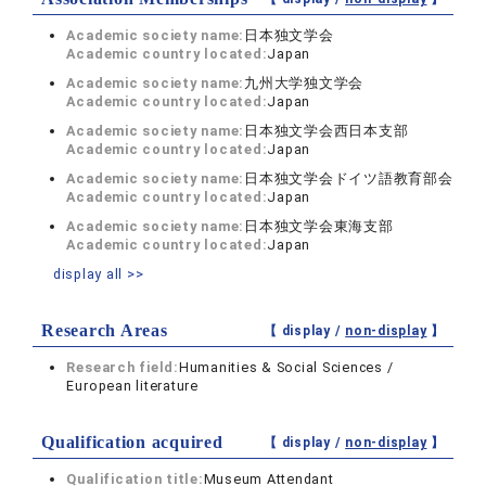
Academic society name:
日本独文学会
Academic country located:
Japan
Academic society name:
九州大学独文学会
Academic country located:
Japan
Academic society name:
日本独文学会西日本支部
Academic country located:
Japan
Academic society name:
日本独文学会ドイツ語教育部会
Academic country located:
Japan
Academic society name:
日本独文学会東海支部
Academic country located:
Japan
display all >>
Research Areas
【 display /
non-display
】
Research field:
Humanities & Social Sciences /
European literature
Qualification acquired
【 display /
non-display
】
Qualification title:
Museum Attendant