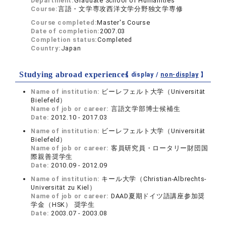
Department:
Graduate School of Humanities
Course:
言語・文学専攻西洋文学分野独文学専修
Course completed:
Master's Course
Date of completion:
2007.03
Completion status:
Completed
Country:
Japan
Studying abroad experiences
【 display /
non-display
】
Name of institution:
ビーレフェルト大学（Universität
Bielefeld）
Name of job or career:
言語文学部博士候補生
Date:
2012.10 - 2017.03
Name of institution:
ビーレフェルト大学（Universität
Bielefeld）
Name of job or career:
客員研究員・ロータリー財団国
際親善奨学生
Date:
2010.09 - 2012.09
Name of institution:
キール大学（Christian-Albrechts-
Universität zu Kiel）
Name of job or career:
DAAD夏期ドイツ語講座参加奨
学金（HSK） 奨学生
Date:
2003.07 - 2003.08