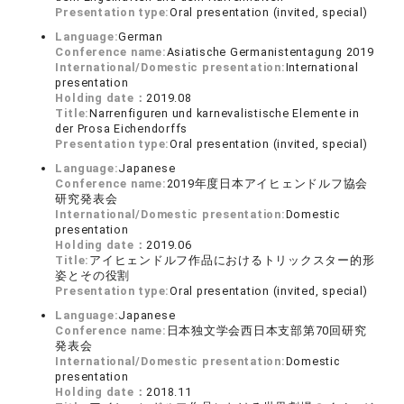
Presentation type:
Oral presentation (invited, special)
Language:
German
Conference name:
Asiatische Germanistentagung 2019
International/Domestic presentation:
International
presentation
Holding date：
2019.08
Title:
Narrenfiguren und karnevalistische Elemente in
der Prosa Eichendorffs
Presentation type:
Oral presentation (invited, special)
Language:
Japanese
Conference name:
2019年度日本アイヒェンドルフ協会
研究発表会
International/Domestic presentation:
Domestic
presentation
Holding date：
2019.06
Title:
アイヒェンドルフ作品におけるトリックスター的形
姿とその役割
Presentation type:
Oral presentation (invited, special)
Language:
Japanese
Conference name:
日本独文学会西日本支部第70回研究
発表会
International/Domestic presentation:
Domestic
presentation
Holding date：
2018.11