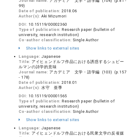
Journal name:
アカデミア 文学・語学編 (104) (p.81 -
99)
Date of publication:
2018.06
Author(s):
Aki Mizumori
DOI:
10.15119/00002360
Type of publication:
Research paper (bulletin of
university, research institution)
Co-author classification:
Single Author
Show links to external sites
Language:
Japanese
Title:
アイヒェンドルフ作品における誘惑するシュピー
ルマンの詩学的意味
Journal name:
アカデミア 文学・語学編 (103) (p.157
- 178)
Date of publication:
2018.01
Author(s):
水守 亜季
DOI:
10.15119/00001565
Type of publication:
Research paper (bulletin of
university, research institution)
Co-author classification:
Single Author
Show links to external sites
Language:
Japanese
Title:
アイヒェンドルフ作品における民衆文学の反省媒