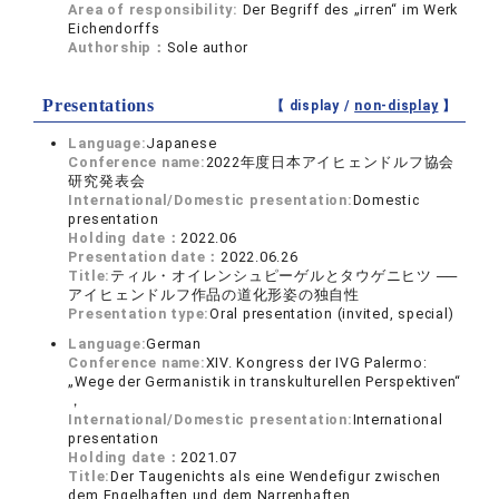
Area of responsibility:
Der Begriff des „irren“ im Werk
Eichendorffs
Authorship：
Sole author
Presentations
【 display /
non-display
】
Language:
Japanese
Conference name:
2022年度日本アイヒェンドルフ協会
研究発表会
International/Domestic presentation:
Domestic
presentation
Holding date：
2022.06
Presentation date：
2022.06.26
Title:
ティル・オイレンシュピーゲルとタウゲニヒツ ──
アイヒェンドルフ作品の道化形姿の独自性
Presentation type:
Oral presentation (invited, special)
Language:
German
Conference name:
XIV. Kongress der IVG Palermo:
„Wege der Germanistik in transkulturellen Perspektiven“
，
International/Domestic presentation:
International
presentation
Holding date：
2021.07
Title:
Der Taugenichts als eine Wendefigur zwischen
dem Engelhaften und dem Narrenhaften