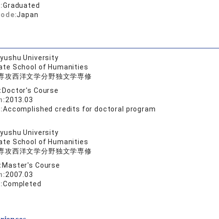
:
Graduated
code:
Japan
yushu University
ate School of Humanities
専攻西洋文学分野独文学専修
:
Doctor's Course
n:
2013.03
:
Accomplished credits for doctoral program
yushu University
ate School of Humanities
専攻西洋文学分野独文学専修
:
Master's Course
n:
2007.03
:
Completed