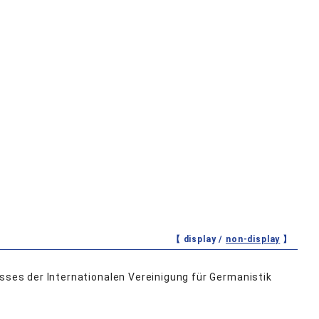
【 display /
non-display
】
esses der Internationalen Vereinigung für Germanistik