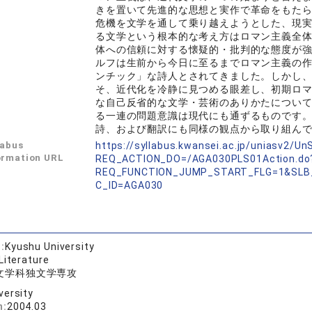
きを置いて先進的な思想と実作で革命をもた
危機を文学を通して乗り越えようとした、現
る文学という根本的な考え方はロマン主義全
体への信頼に対する懐疑的・批判的な態度が
ルフは生前から今日に至るまでロマン主義の
ンチック」な詩人とされてきました。しかし
そ、近代化を冷静に見つめる眼差し、初期ロ
な自己反省的な文学・芸術のありかたについ
る一連の問題意識は現代にも通ずるものです
詩、および翻訳にも同様の観点から取り組ん
labus
https://syllabus.kwansei.ac.jp/uniasv2/U
ormation URL
REQ_ACTION_DO=/AGA030PLS01Action.do
REQ_FUNCTION_JUMP_START_FLG=1&SLB
C_ID=AGA030
:
Kyushu University
Literature
文学科独文学専攻
versity
n:
2004.03