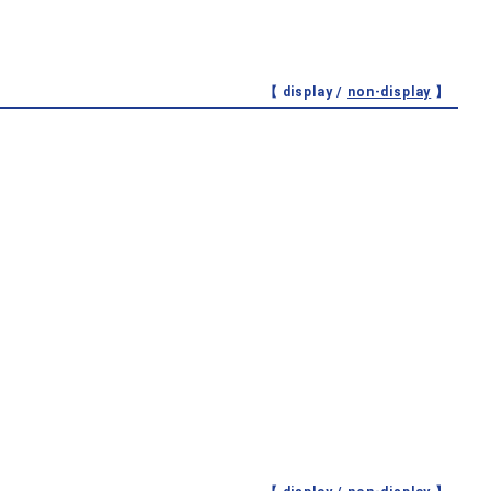
【 display /
non-display
】