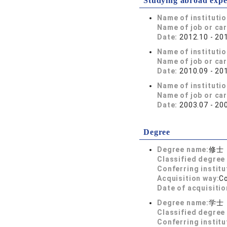
Studying abroad expe
Name of instituti
Name of job or ca
Date:
2012.10 - 20
Name of instituti
Name of job or ca
Date:
2010.09 - 20
Name of instituti
Name of job or ca
Date:
2003.07 - 20
Degree
Degree name:
修士
Classified degree 
Conferring institu
Acquisition way:
C
Date of acquisitio
Degree name:
学士
Classified degree 
Conferring institu