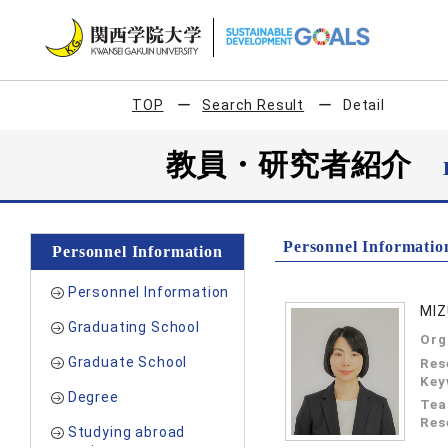
TOP
Search Result
Detail
教員・研究者紹介
Personnel Informatio
Personnel Information
Personnel Information
MIZ
Graduating School
Org
Graduate School
Res
Key
Degree
Tea
Res
Studying abroad