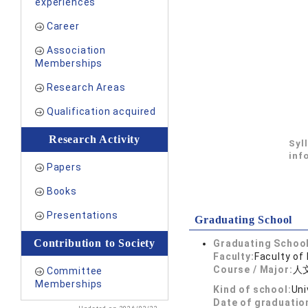
experiences
Career
Association
Memberships
Research Areas
Qualification acquired
Research Activity
Syl
inf
Papers
Books
Presentations
Graduating School
Contribution to Society
Graduating School
Faculty:
Faculty of 
Course / Major:
人
Committee
Memberships
Kind of school:
Uni
Date of graduatio