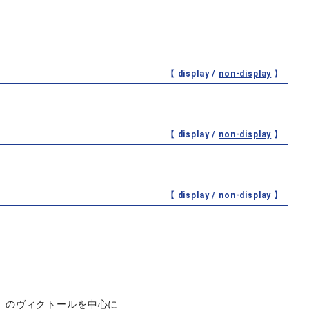
【 display /
non-display
】
【 display /
non-display
】
【 display /
non-display
】
』のヴィクトールを中心に