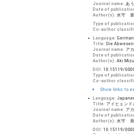
Journal name:
あうろ
Date of publicatio
Author(s):
水守 
Type of publicatio
Co-author classif
Language:
German
Title:
Die Abwesenh
Journal name:
アカ
Date of publicatio
Author(s):
Aki Miz
DOI:
10.15119/000
Type of publicatio
Co-author classif
Show links to ex
Language:
Japane
Title:
アイヒェンド
Journal name:
アカ
Date of publicatio
Author(s):
水守 
DOI:
10.15119/000