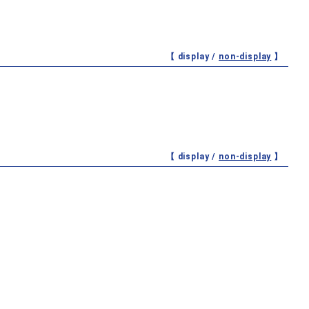
【 display /
non-display
】
【 display /
non-display
】