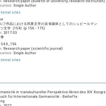
n:
Research paper (bulletin of university, research institution)
ication:
Single Author
ternal sites
se
ルフ作品における民衆文学の反省媒体としてのシュピールマン
文学 (154) (p.156 - 175)
n:
2017.03
亜季
154.0_156
n:
Research paper (scientific journal)
ication:
Single Author
ternal sites
manistik in transkultureller Perspektive Akten des XIV. Kongr
rbuch für Internationale Germanistik - Beihefte
ang
n:
2022