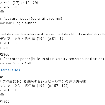
〜ら (37) (p.13 - 29)
n:
2020.04
亜季
n:
Research paper (scientific journal)
ication:
Single Author
eit des Geldes oder die Anwesenheit des Nichts in der Novel
デミア 文学・語学編 (104) (p.81 - 99)
n:
2018.06
umori
02360
n:
Research paper (bulletin of university, research institution)
ication:
Single Author
ternal sites
se
ルフ作品における誘惑するシュピールマンの詩学的意味
デミア 文学・語学編 (103) (p.157 - 178)
n:
2018.01
亜季
01565