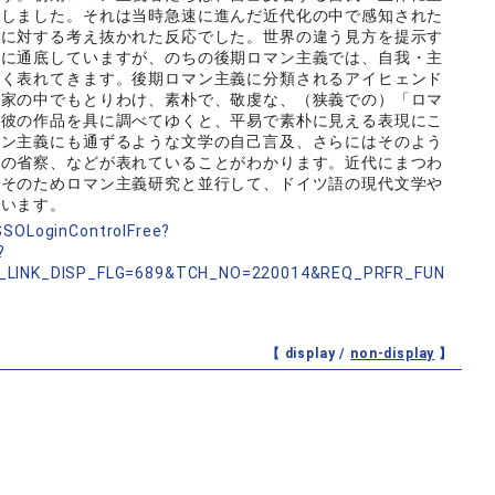
らしました。それは当時急速に進んだ近代化の中で感知された
実に対する考え抜かれた反応でした。世界の違う見方を提示す
体に通底していますが、のちの後期ロマン主義では、自我・主
強く表れてきます。後期ロマン主義に分類されるアイヒェンド
作家の中でもとりわけ、素朴で、敬虔な、（狭義での）「ロマ
、彼の作品を具に調べてゆくと、平易で素朴に見える表現にこ
マン主義にも通ずるような文学の自己言及、さらにはそのよう
ての省察、などが表れていることがわかります。近代にまつわ
。そのためロマン主義研究と並行して、ドイツ語の現代文学や
でいます。
nSSOLoginControlFree?
?
_LINK_DISP_FLG=689&TCH_NO=220014&REQ_PRFR_FUN
【 display /
non-display
】