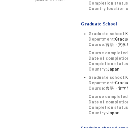
Updated on 2026/03/23
Completion status
Country location 
Graduate School
Graduate school:
K
Department:
Gradu
Course:
言語・文学
Course completed
Date of completio
Completion status
Country:
Japan
Graduate school:
K
Department:
Gradu
Course:
言語・文学
Course completed
Date of completio
Completion status
Country:
Japan