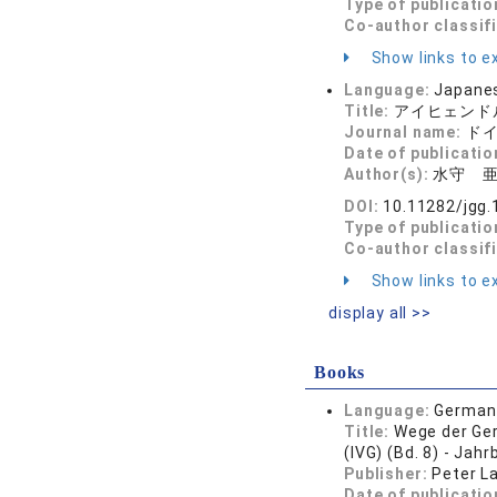
Type of publicatio
Co-author classif
Show links to ex
Language:
Japane
Title:
アイヒェンド
Journal name:
ドイツ
Date of publicatio
Author(s):
水守 
DOI:
10.11282/jgg.
Type of publicatio
Co-author classif
Show links to ex
display all >>
Books
Language:
German
Title:
Wege der Ger
(IVG) (Bd. 8) - Jah
Publisher:
Peter L
Date of publicatio