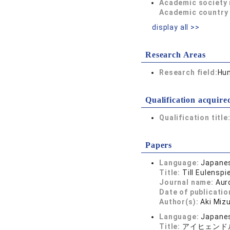
Academic society
Academic country 
display all >>
Research Areas
Research field:
Hum
Qualification acquire
Qualification title
Papers
Language:
Japane
Title:
Till Eulensp
Journal name:
Aur
Date of publicatio
Author(s):
Aki Miz
Language:
Japane
Title:
アイヒェンド