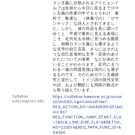
マン主義に分類されるアイヒェンド
ルフは生前から今日に至るまでロマ
ン主義の作家の中でもとりわけ、素
朴で、敬虔な、（狭義での）「ロマ
ンチック」な詩人とされてきまし
た。しかし、彼の作品を具に調べて
ゆくと、平易で素朴に見える表現に
こそ、近代化を冷静に見つめる眼差
し、初期ロマン主義にも通ずるよう
な文学の自己言及、さらにはそのよ
うな自己反省的な文学・芸術のあり
かたについての省察、などが表れて
いることがわかります。近代にまつ
わる一連の問題意識は現代にも通ず
るものです。そのためロマン主義研
究と並行して、ドイツ語の現代文学
や詩、および翻訳にも同様の観点か
ら取り組んでいます。
Syllabus
https://syllabus.kwansei.ac.jp/unias
information URL
v2/UnSSOLoginControlFree?
REQ_ACTION_DO=/AGA030PLS01Act
ion.do?
REQ_FUNCTION_JUMP_START_FLG
=1&SLB_LINK_DISP_FLG=689&TCH_
NO=220014&REQ_PRFR_FUNC_ID=A
GA030