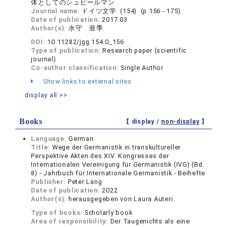
体としてのシュピールマン
Journal name:
ドイツ文学 (154) (p.156 - 175)
Date of publication:
2017.03
Author(s):
水守 亜季
DOI:
10.11282/jgg.154.0_156
Type of publication:
Research paper (scientific
journal)
Co-author classification:
Single Author
Show links to external sites
display all >>
Books
【 display /
non-display
】
Language:
German
Title:
Wege der Germanistik in transkultureller
Perspektive Akten des XIV. Kongresses der
Internationalen Vereinigung für Germanistik (IVG) (Bd.
8) - Jahrbuch für Internationale Germanistik - Beihefte
Publisher:
Peter Lang
Date of publication:
2022
Author(s):
herausgegeben von Laura Auteri
Type of books:
Scholarly book
Area of responsibility:
Der Taugenichts als eine