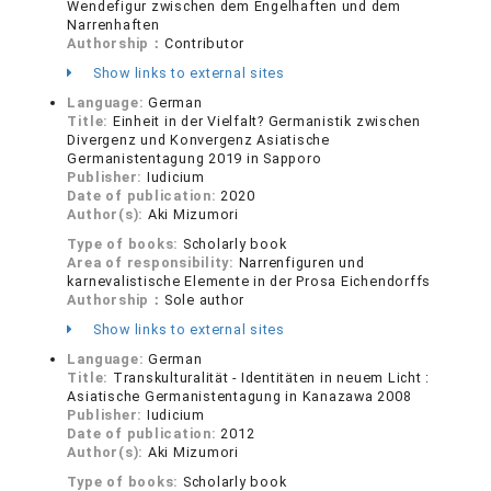
Wendefigur zwischen dem Engelhaften und dem
Narrenhaften
Authorship：
Contributor
Show links to external sites
Language:
German
Title:
Einheit in der Vielfalt? Germanistik zwischen
Divergenz und Konvergenz Asiatische
Germanistentagung 2019 in Sapporo
Publisher:
Iudicium
Date of publication:
2020
Author(s):
Aki Mizumori
Type of books:
Scholarly book
Area of responsibility:
Narrenfiguren und
karnevalistische Elemente in der Prosa Eichendorffs
Authorship：
Sole author
Show links to external sites
Language:
German
Title:
Transkulturalität - Identitäten in neuem Licht :
Asiatische Germanistentagung in Kanazawa 2008
Publisher:
Iudicium
Date of publication:
2012
Author(s):
Aki Mizumori
Type of books:
Scholarly book