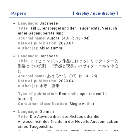
Papers
【 display /
non-display
】
Language:
Japanese
Title:
Till Eulenspiegel und der Taugenichts. Versuch
einer Gegenüberstellung
Journal name:
Aurora (40) (p.18 - 34)
Date of publication:
2023.04
Author(s):
Aki Mizumori
Language:
Japanese
Title:
アイヒェンドルフ作品におけるトリックスター的
形姿とその役割 『予感と現前』のヴィクトールを中心
に
Journal name:
あうろ〜ら (37) (p.13 - 29)
Date of publication:
2020.04
Author(s):
水守 亜季
Type of publication:
Research paper (scientific
journal)
Co-author classification:
Single Author
Language:
German
Title:
Die Abwesenheit des Geldes oder die
Anwesenheit des Nichts in der Novelle Ausdem Leben
eines Taugenichts.