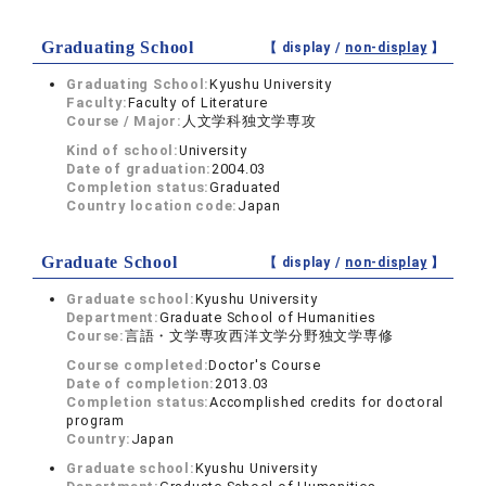
Graduating School
【 display /
non-display
】
Graduating School:
Kyushu University
Faculty:
Faculty of Literature
Course / Major:
人文学科独文学専攻
Kind of school:
University
Date of graduation:
2004.03
Completion status:
Graduated
Country location code:
Japan
Graduate School
【 display /
non-display
】
Graduate school:
Kyushu University
Department:
Graduate School of Humanities
Course:
言語・文学専攻西洋文学分野独文学専修
Course completed:
Doctor's Course
Date of completion:
2013.03
Completion status:
Accomplished credits for doctoral
program
Country:
Japan
Graduate school:
Kyushu University