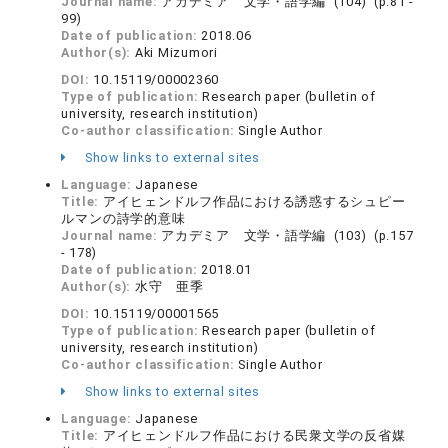
Journal name:
アカデミア 文学・語学編 (104) (p.81 -
99)
Date of publication:
2018.06
Author(s):
Aki Mizumori
DOI:
10.15119/00002360
Type of publication:
Research paper (bulletin of
university, research institution)
Co-author classification:
Single Author
Show links to external sites
Language:
Japanese
Title:
アイヒェンドルフ作品における誘惑するシュピー
ルマンの詩学的意味
Journal name:
アカデミア 文学・語学編 (103) (p.157
- 178)
Date of publication:
2018.01
Author(s):
水守 亜季
DOI:
10.15119/00001565
Type of publication:
Research paper (bulletin of
university, research institution)
Co-author classification:
Single Author
Show links to external sites
Language:
Japanese
Title:
アイヒェンドルフ作品における民衆文学の反省媒