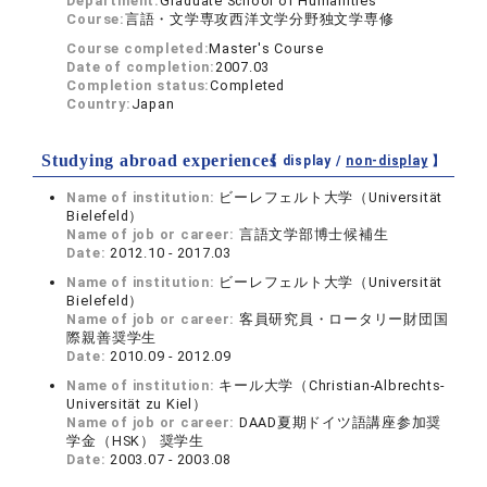
Department:
Graduate School of Humanities
Course:
言語・文学専攻西洋文学分野独文学専修
Course completed:
Master's Course
Date of completion:
2007.03
Completion status:
Completed
Country:
Japan
Studying abroad experiences
【 display /
non-display
】
Name of institution:
ビーレフェルト大学（Universität
Bielefeld）
Name of job or career:
言語文学部博士候補生
Date:
2012.10 - 2017.03
Name of institution:
ビーレフェルト大学（Universität
Bielefeld）
Name of job or career:
客員研究員・ロータリー財団国
際親善奨学生
Date:
2010.09 - 2012.09
Name of institution:
キール大学（Christian-Albrechts-
Universität zu Kiel）
Name of job or career:
DAAD夏期ドイツ語講座参加奨
学金（HSK） 奨学生
Date:
2003.07 - 2003.08