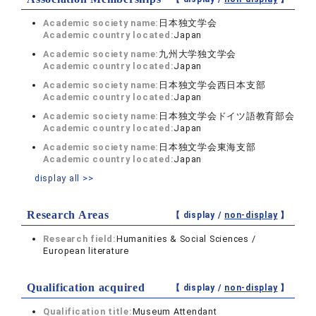
Academic society name:
日本独文学会
Academic country located:
Japan
Academic society name:
九州大学独文学会
Academic country located:
Japan
Academic society name:
日本独文学会西日本支部
Academic country located:
Japan
Academic society name:
日本独文学会ドイツ語教育部会
Academic country located:
Japan
Academic society name:
日本独文学会東海支部
Academic country located:
Japan
display all >>
Research Areas
【 display /
non-display
】
Research field:
Humanities & Social Sciences /
European literature
Qualification acquired
【 display /
non-display
】
Qualification title:
Museum Attendant