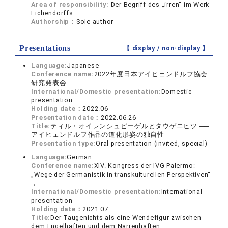
Area of responsibility:
Der Begriff des „irren“ im Werk
Eichendorffs
Authorship：
Sole author
Presentations
【 display /
non-display
】
Language:
Japanese
Conference name:
2022年度日本アイヒェンドルフ協会
研究発表会
International/Domestic presentation:
Domestic
presentation
Holding date：
2022.06
Presentation date：
2022.06.26
Title:
ティル・オイレンシュピーゲルとタウゲニヒツ ──
アイヒェンドルフ作品の道化形姿の独自性
Presentation type:
Oral presentation (invited, special)
Language:
German
Conference name:
XIV. Kongress der IVG Palermo:
„Wege der Germanistik in transkulturellen Perspektiven“
，
International/Domestic presentation:
International
presentation
Holding date：
2021.07
Title:
Der Taugenichts als eine Wendefigur zwischen
dem Engelhaften und dem Narrenhaften