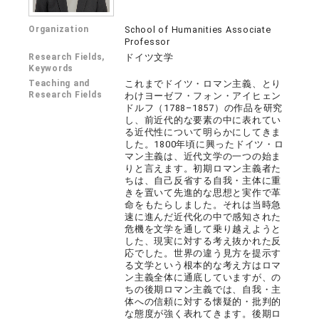
Organization
School of Humanities Associate
Professor
Research Fields,
ドイツ文学
Keywords
Teaching and
これまでドイツ・ロマン主義、とり
Research Fields
わけヨーゼフ・フォン・アイヒェン
ドルフ（1788–1857）の作品を研究
し、前近代的な要素の中に表れてい
る近代性について明らかにしてきま
した。1800年頃に興ったドイツ・ロ
マン主義は、近代文学の一つの始ま
りと言えます。初期ロマン主義者た
ちは、自己反省する自我・主体に重
きを置いて先進的な思想と実作で革
命をもたらしました。それは当時急
速に進んだ近代化の中で感知された
危機を文学を通して乗り越えようと
した、現実に対する考え抜かれた反
応でした。世界の違う見方を提示す
る文学という根本的な考え方はロマ
ン主義全体に通底していますが、の
ちの後期ロマン主義では、自我・主
体への信頼に対する懐疑的・批判的
な態度が強く表れてきます。後期ロ