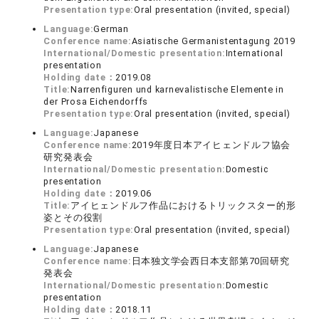
Presentation type:
Oral presentation (invited, special)
Language:
German
Conference name:
Asiatische Germanistentagung 2019
International/Domestic presentation:
International
presentation
Holding date：
2019.08
Title:
Narrenfiguren und karnevalistische Elemente in
der Prosa Eichendorffs
Presentation type:
Oral presentation (invited, special)
Language:
Japanese
Conference name:
2019年度日本アイヒェンドルフ協会
研究発表会
International/Domestic presentation:
Domestic
presentation
Holding date：
2019.06
Title:
アイヒェンドルフ作品におけるトリックスター的形
姿とその役割
Presentation type:
Oral presentation (invited, special)
Language:
Japanese
Conference name:
日本独文学会西日本支部第70回研究
発表会
International/Domestic presentation:
Domestic
presentation
Holding date：
2018.11