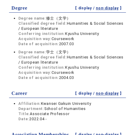
Degree
【 display /
non-display
】
Degree name:
修士（文学）
Classified degree field:
Humanities & Social Sciences
/ European literature
Conferring institution:
Kyushu University
Acquisition way:
Coursework
Date of acquisition:
2007.03
Degree name:
学士（文学）
Classified degree field:
Humanities & Social Sciences
/ European literature
Conferring institution:
Kyushu University
Acquisition way:
Coursework
Date of acquisition:
2004.03
Career
【 display /
non-display
】
Affiliation:
Kwansei Gakuin University
Department:
School of Humanities
Title:
Associate Professor
Date:
2022.04 -
Association Memberships
【 display /
non-display
】