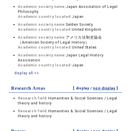
Academic society name:
Japan Association of Legal
Philosophy
Academic country located:
Japan
Academic society name:
Selden Society
Academic country located:
United Kingdom
Academic society name:
アメリカ法制史協会
（American Society of Legal History）
Academic country located:
United States
Academic society name:
Japan Legal History
Association
Academic country located:
Japan
display all >>
Research Areas
【 display /
non-display
】
Research field:
Humanities & Social Sciences / Legal
theory and history
Research field:
Humanities & Social Sciences / Legal
theory and history