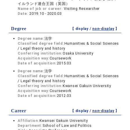
イルランド連合王国（英国）
Name of job or career:
Visiting Researcher
Date:
2019.10 - 2020.03
Degree
【 display /
non-display
】
Degree name:
法学
Classified degree field:
Humanities & Social Sciences
/ Legal theory and history
Conferring institution:
Osaka University
Acquisition way:
Coursework
Date of acquisition:
2015.03
Degree name:
法学
Classified degree field:
Humanities & Social Sciences
/ Legal theory and history
Conferring institution:
Kwansei Gakuin University
Acquisition way:
Coursework
Date of acquisition:
2012.03
Career
【 display /
non-display
】
Affiliation:
Kwansei Gakuin University
Department:
School of Law and Politics