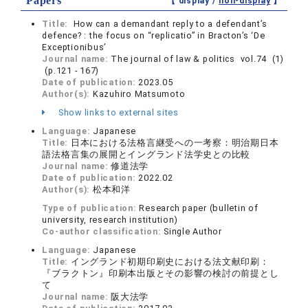
Papers
【 display /
non-display
】
Title:
How can a demandant reply to a defendant’s
defence? : the focus on “replicatio” in Bracton’s ‘De
Exceptionibus’
Journal name:
The journal of law & politics vol.74 (1)
(p.121 - 167)
Date of publication:
2023.05
Author(s):
Kazuhiro Matsumoto
Show links to external sites
Language:
Japanese
Title:
日本における法格言継受への一考察：明治期日本
語法格言集の展開とイングランド法学史との比較
Journal name:
修道法学
Date of publication:
2022.02
Author(s):
松本和洋
Type of publication:
Research paper (bulletin of
university, research institution)
Co-author classification:
Single Author
Language:
Japanese
Title:
イングランド初期印刷史における法文献印刷：
『ブラクトン』印刷本出版とその影響の検討の前提とし
て
Journal name:
阪大法学