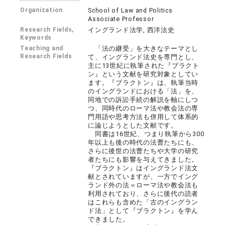
Organization
School of Law and Politics
Associate Professor
Research Fields,
イングランド法学, 西洋法史
Keywords
Teaching and
「法の継受」を大きなテーマとし
Research Fields
て、イングランド法史を専門とし、
主に13世紀に執筆された『ブラクト
ン』という文献を研究対象としてい
ます。『ブラクトン』は、執筆当時
のイングランドにおける「法」を、
同地での訴訟手続の解説を軸にしつ
つ、同時代のローマ法や教会法の専
門用語や思考方法も併用して体系的
に論じようとした文献です。
同書は16世紀、つまり執筆から300
年以上も後の時代の法曹たちにも、
さらに後世の法曹たちや大学の研究
者たちにも影響を与えてきました。
『ブラクトン』はイングランド法文
献とされていますが、一方でイング
ランド外の法＝ローマ法や教会法も
利用されており、さらに後代の読者
はこれらも含めた「古のイングラン
ド法」として『ブラクトン』を学ん
できました。