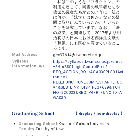
私はこのような『ブラクトン』の
利用を通じて、同書の執筆者たちや
後世の読者たちがどのように「法と
は何か」「法学とは何か」などの疑
問に取り組んでいったか、といった
ことを研究しています。なお、「法
の継受」と関連して、2017年より明
治初頭の日本における西洋法文献の
「翻訳」にも関心を寄せているとこ
ろです。
Mail Address
gex97614@kwansei.ac.jp
Syllabus
https://syllabus.kwansei.ac.jp/unias
information URL
v2/UnSSOLoginControlFree?
REQ_ACTION_DO=/AGA030PLS01Act
ion.do?
REQ_FUNCTION_JUMP_START_FLG
=1&SLB_LINK_DISP_FLG=689&TCH_
NO=220002&REQ_PRFR_FUNC_ID=A
GA030
Graduating School
【 display /
non-display
】
Graduating School:
Kwansei Gakuin University
Faculty:
Faculty of Law