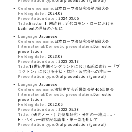
Presentation type:
Oral presentation (general)
Conference name:
日本ローマ法研究会第7回大会
Holding date：
2024.03
Presentation date：
2024.03.05
Title:
Bracton f. 99読解：近代コモン・ローにおける
bailmentの理解のために
Language:
Japanese
Conference name:
日本ローマ法研究会第6回大会
International/Domestic presentation:
Domestic
presentation
Holding date：
2023.03
Presentation date：
2023.03.13
Title:
13世紀中期イングランドにおける訴訟進行 ー『ブ
ラクトン』における令状・抗弁・反抗弁への注目ー
Presentation type:
Oral presentation (general)
Language:
Japanese
Conference name:
法制史学会近畿部会第466回例会
International/Domestic presentation:
Domestic
presentation
Holding date：
2022.05
Presentation date：
2022.05.28
Title:
（研究ノート）判例集研究・分析の一地点：J・
H・ベイカー教授記念論集・第一部を用いて
Presentation type:
Oral presentation (general)