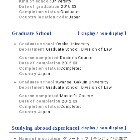
Kind of school:
University
Date of graduation:
2010.03
Completion status:
Graduated
Country location code:
Japan
Graduate School
【 display /
non-display
】
Graduate school:
Osaka University
Department:
Graduate School, Division of Law
Course completed:
Doctor's Course
Date of completion:
2015.03
Completion status:
Completed
Country:
Japan
Graduate school:
Kwansei Gakuin University
Department:
Graduate School, Division of Law
Course completed:
Master's Course
Date of completion:
2012.03
Completion status:
Completed
Country:
Japan
Studying abroad experiences
【 display /
non-display
】
Name of institution:
グレート・ブリテンおよび北部ア