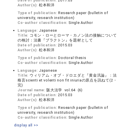
Date of publication:
2017.03
Author(s):
松本和洋
Type of publication:
Research paper (bulletin of
university, research institution)
Co-author classification:
Single Author
Language:
Japanese
Title:
コモン・ローとローマ・カノン法の接触について
の検討：法書『ブラクトン』を題材として
Date of publication:
2015.03
Author(s):
松本和洋
Type of publication:
Doctoral thesis
Co-author classification:
Single Author
Language:
Japanese
Title:
ウィリアム・オブ・ドロエダと『黄金汎論』：法
格言scienti et volenti non fit iniuriaの原点を訊ねて(2・
完)
Journal name:
阪大法学 vol.64 (6)
Date of publication:
2015.03
Author(s):
松本和洋
Type of publication:
Research paper (bulletin of
university, research institution)
Co-author classification:
Single Author
display all >>