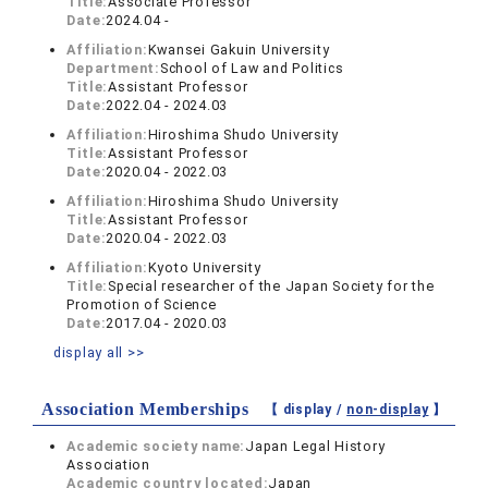
Title:
Associate Professor
Date:
2024.04 -
Affiliation:
Kwansei Gakuin University
Department:
School of Law and Politics
Title:
Assistant Professor
Date:
2022.04 - 2024.03
Affiliation:
Hiroshima Shudo University
Title:
Assistant Professor
Date:
2020.04 - 2022.03
Affiliation:
Hiroshima Shudo University
Title:
Assistant Professor
Date:
2020.04 - 2022.03
Affiliation:
Kyoto University
Title:
Special researcher of the Japan Society for the
Promotion of Science
Date:
2017.04 - 2020.03
display all >>
Association Memberships
【 display /
non-display
】
Academic society name:
Japan Legal History
Association
Academic country located:
Japan