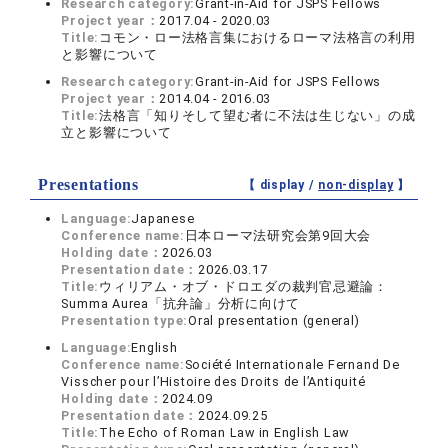
Research category:
Grant-in-Aid for JSPS Fellows
Project year：
2017.04 - 2020.03
Title:
コモン・ロー法格言集におけるローマ法格言の利用
と影響について
Research category:
Grant-in-Aid for JSPS Fellows
Project year：
2014.04 - 2016.03
Title:
法格言「知りそして望む者に不法は生じない」の成
立と影響について
Presentations
【 display /
non-display
】
Language:
Japanese
Conference name:
日本ローマ法研究会第9回大会
Holding date：
2026.03
Presentation date：
2026.03.17
Title:
ウィリアム・オブ・ドロエダの裁判官忌避論：
Summa Aurea「抗弁論」分析に向けて
Presentation type:
Oral presentation (general)
Language:
English
Conference name:
Société Internationale Fernand De
Visscher pour l’Histoire des Droits de l’Antiquité
Holding date：
2024.09
Presentation date：
2024.09.25
Title:
The Echo of Roman Law in English Law