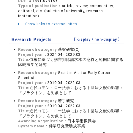
DOI:
10.18910/79159
Type of publication：
Article, review, commentary,
editorial, etc. (bulletin of university, research
institution)
Show links to external sites
Research Projects
【 display /
non-display
】
Research category:
基盤研究(C)
Project year：
2024.04 - 2029.03
Title:
債権に基づく妨害排除請求権の意義と範囲に関する
比較法学的研究
Research category:
Grant-in-Aid for Early-Career
Scientists
Project year：
2019.04 - 2022.03
Title:
近代コモン・ロー法学における中世法文献の影響：
『ブラクトン』を対象として
Research category:
若手研究
Project year：
2019.04 - 2022.03
Title:
近代コモン・ロー法学における中世法文献の影響：
『ブラクトン』を対象として
Awarding organization：
日本学術振興会
System name：
科学研究費助成事業