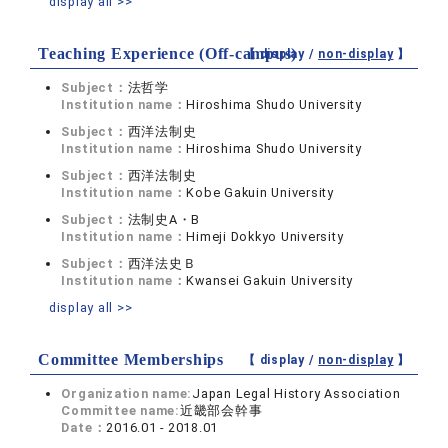
display all >>
Teaching Experience (Off-campus)
【 display /
non-display
】
Subject：
法哲学
Institution name：
Hiroshima Shudo University
Subject：
西洋法制史
Institution name：
Hiroshima Shudo University
Subject：
西洋法制史
Institution name：
Kobe Gakuin University
Subject：
法制史A・B
Institution name：
Himeji Dokkyo University
Subject：
西洋法史Ｂ
Institution name：
Kwansei Gakuin University
display all >>
Committee Memberships
【 display /
non-display
】
Organization name:
Japan Legal History Association
Committee name:
近畿部会幹事
Date：
2016.01 - 2018.01