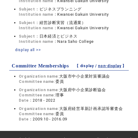
Institution name：
Kwansei Gakuin University
Subject：
ビジネスプランニング
Institution name：
Kwansei Gakuin University
Subject：
経営診断実習（流通業）
Institution name：
Kwansei Gakuin University
Subject：
日本経済とビジネス
Institution name：
Nara Saho College
display all >>
Committee Memberships
【 display /
non-display
】
Organization name:
大阪市中小企業対策審議会
Committee name:
委員
Organization name:
大阪府中小企業診断協会
Committee name:
理事
Date：
2018 - 2022
Organization name:
大阪府経営革新計画承認等審査会
Committee name:
委員
Date：
2009.10 - 2016.09