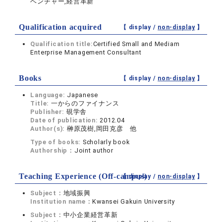
ベンチャー,経営革新
Qualification acquired
【 display /
non-display
】
Qualification title:
Certified Small and Mediam
Enterprise Management Consultant
Books
【 display /
non-display
】
Language:
Japanese
Title:
一からのファイナンス
Publisher:
硯学舎
Date of publication:
2012.04
Author(s):
榊原茂樹,岡田克彦 他
Type of books:
Scholarly book
Authorship：
Joint author
Teaching Experience (Off-campus)
【 display /
non-display
】
Subject：
地域振興
Institution name：
Kwansei Gakuin University
Subject：
中小企業経営革新