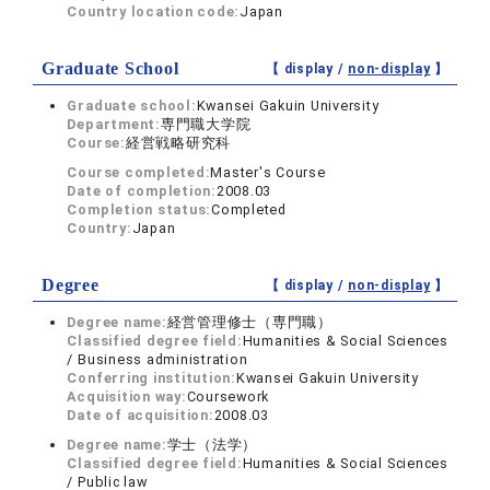
Country location code:
Japan
Graduate School
【 display /
non-display
】
Graduate school:
Kwansei Gakuin University
Department:
専門職大学院
Course:
経営戦略研究科
Course completed:
Master's Course
Date of completion:
2008.03
Completion status:
Completed
Country:
Japan
Degree
【 display /
non-display
】
Degree name:
経営管理修士（専門職）
Classified degree field:
Humanities & Social Sciences
/ Business administration
Conferring institution:
Kwansei Gakuin University
Acquisition way:
Coursework
Date of acquisition:
2008.03
Degree name:
学士（法学）
Classified degree field:
Humanities & Social Sciences
/ Public law