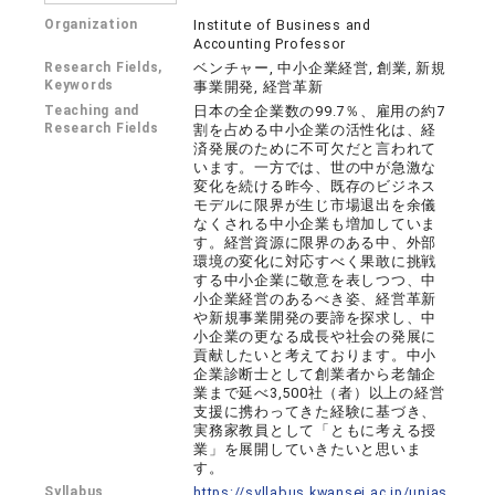
Organization
Institute of Business and
Accounting Professor
Research Fields,
ベンチャー, 中小企業経営, 創業, 新規
Keywords
事業開発, 経営革新
Teaching and
日本の全企業数の99.7％、雇用の約7
Research Fields
割を占める中小企業の活性化は、経
済発展のために不可欠だと言われて
います。一方では、世の中が急激な
変化を続ける昨今、既存のビジネス
モデルに限界が生じ市場退出を余儀
なくされる中小企業も増加していま
す。経営資源に限界のある中、外部
環境の変化に対応すべく果敢に挑戦
する中小企業に敬意を表しつつ、中
小企業経営のあるべき姿、経営革新
や新規事業開発の要諦を探求し、中
小企業の更なる成長や社会の発展に
貢献したいと考えております。中小
企業診断士として創業者から老舗企
業まで延べ3,500社（者）以上の経営
支援に携わってきた経験に基づき、
実務家教員として「ともに考える授
業」を展開していきたいと思いま
す。
Syllabus
https://syllabus.kwansei.ac.jp/unias