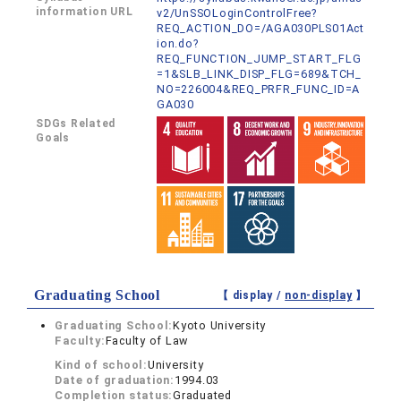
information URL
v2/UnSSOLoginControlFree?
REQ_ACTION_DO=/AGA030PLS01Act
ion.do?
REQ_FUNCTION_JUMP_START_FLG
=1&SLB_LINK_DISP_FLG=689&TCH_
NO=226004&REQ_PRFR_FUNC_ID=A
GA030
SDGs Related
Goals
Graduating School
【 display /
non-display
】
Graduating School:
Kyoto University
Faculty:
Faculty of Law
Kind of school:
University
Date of graduation:
1994.03
Completion status:
Graduated