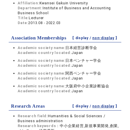
Affiliation:
Kwansei Gakuin University
Department:
Institute of Business and Accounting
Business School
Title:
Lecturer
Date:
2013.08 - 2022.03
Association Memberships
【 display /
non-display
】
Academic society name:
日本経営診断学会
Academic country located:
Japan
Academic society name:
日本ベンチャー学会
Academic country located:
Japan
Academic society name:
関西ベンチャー学会
Academic country located:
Japan
Academic society name:
大阪府中小企業診断協会
Academic country located:
Japan
Research Areas
【 display /
non-display
】
Research field:
Humanities & Social Sciences /
Business administration
Research keywords：
中小企業経営,新規事業開発,創業,