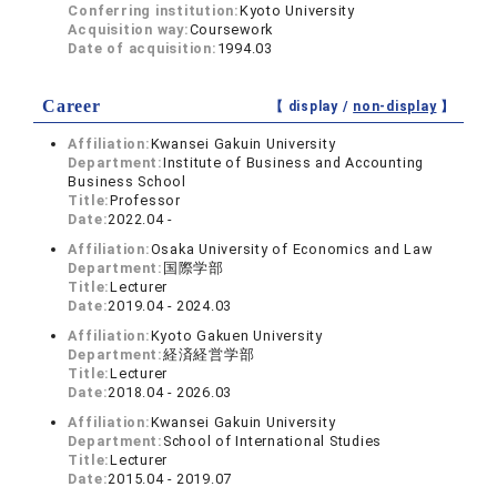
Conferring institution:
Kyoto University
Acquisition way:
Coursework
Date of acquisition:
1994.03
Career
【 display /
non-display
】
Affiliation:
Kwansei Gakuin University
Department:
Institute of Business and Accounting
Business School
Title:
Professor
Date:
2022.04 -
Affiliation:
Osaka University of Economics and Law
Department:
国際学部
Title:
Lecturer
Date:
2019.04 - 2024.03
Affiliation:
Kyoto Gakuen University
Department:
経済経営学部
Title:
Lecturer
Date:
2018.04 - 2026.03
Affiliation:
Kwansei Gakuin University
Department:
School of International Studies
Title:
Lecturer
Date:
2015.04 - 2019.07